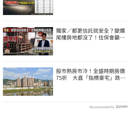
價飆破300萬
獨家／都更信託就安全？變爛
尾樓房地都沒了！住保會籲修
法：別裝聾作啞
股市熱房市冷！全盛時期房價
75折 大直「指標豪宅」跌破
10年前
Recommended by