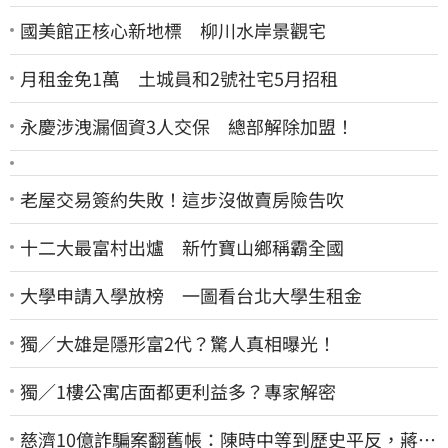
國美館正核心新地標 柳川水岸景觀宅
月租金免1萬 土城員和2號社宅5月招租
永慶涉洩漏個資3人交保 總部解除加盟！
老屋交易簽約失敗！這步沒做賣房險告吹
十二大最富村出爐 新竹寶山鄉稱霸全國
大學申請入學放榜 一圖看台北大學生租金
獨／大雄是隱形富2代？驚人真相曝光！
獨／1樓公寓店面都更利益多？專家解密
慈濟10億詐騙案翻舊帳：陳時中等到歷史平反，蔣萬