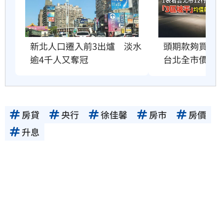
新北人口遷入前3出爐　淡水
頭期款夠買坡
逾4千人又奪冠
台北全市價格
房貸
央行
徐佳馨
房市
房價
升息