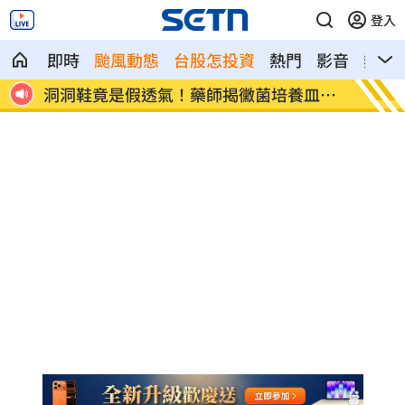
登入
即時
颱風動態
台股怎投資
熱門
影音
熱搜
絲
洞洞鞋竟是假透氣！藥師揭黴菌培養皿真
遭蔡阿嘎
相
文