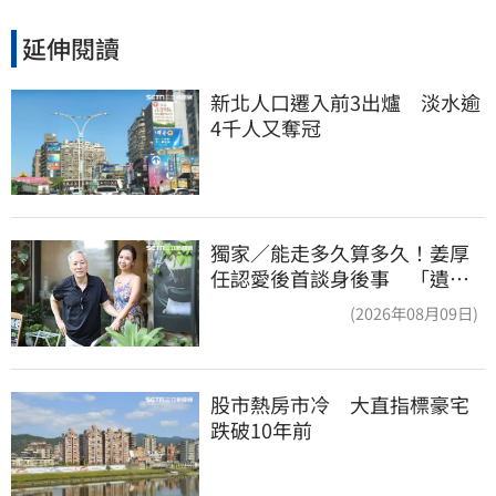
延伸閱讀
新北人口遷入前3出爐　淡水逾
4千人又奪冠
獨家／能走多久算多久！姜厚
任認愛後首談身後事 「遺囑
進度」曝光
(2026年08月09日)
股市熱房市冷　大直指標豪宅
跌破10年前