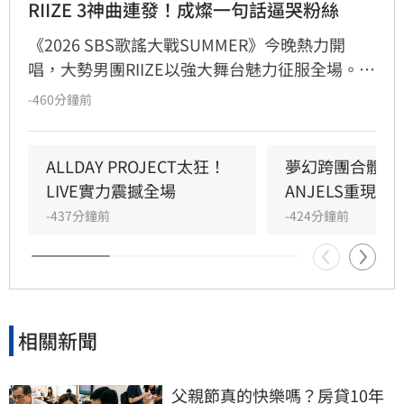
RIIZE 3神曲連發！成燦一句話逼哭粉絲
《2026 SBS歌謠大戰SUMMER》今晚熱力開
唱，大勢男團RIIZE以強大舞台魅力征服全場。他
們帶來〈Like a Bomb〉、〈Do your dance〉及
-460分鐘前
〈D-D-Done〉三首熱門歌曲，完美駕馭電子流
行、嘻哈與貝斯浩室等多變曲風。成員們不僅展
現招牌高難度刀群舞，將太郎的俐落Solo更引爆
ALLDAY PROJECT太狂！
夢幻跨團合體！SU
全場尖叫。此外，團員們與粉絲的溫馨互動也成
LIVE實力震撼全場
ANJELS重現B
為亮點，成燦的主持表現獲隊友與粉絲盛讚。
-437分鐘前
-424分鐘前
RIIZE以極具感染力的演出與自由奔放的化學反
應，成功將現場氣氛推向最高潮，再次證明新生
代男團的頂尖實力。
相關新聞
父親節真的快樂嗎？房貸10年