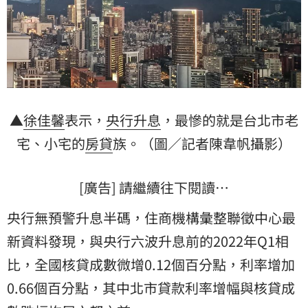
▲
徐佳馨
表示，
央行
升息
，最慘的就是台北市老
宅、小宅的
房貸
族。（圖／記者陳韋帆攝影）
[廣告] 請繼續往下閱讀…
央行無預警升息半碼，住商機構彙整聯徵中心最
新資料發現，與央行六波升息前的2022年Q1相
比，全國核貸成數微增0.12個百分點，利率增加
0.66個百分點，其中北市貸款利率增幅與核貸成