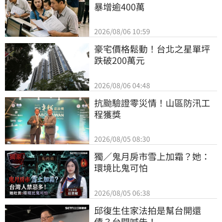
暴增逾400萬
2026/08/06 10:59
豪宅價格鬆動！台北之星單坪
跌破200萬元
2026/08/06 04:48
抗颱驗證零災情！山區防汛工
程獲獎
2026/08/05 08:30
獨／鬼月房市雪上加霜？她：
環境比鬼可怕
2026/08/05 06:38
邱復生住家法拍是幫台開還
債？台開喊告！