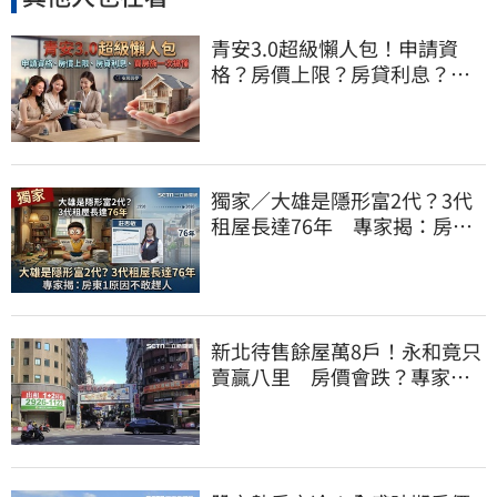
青安3.0超級懶人包！申請資
格？房價上限？房貸利息？買
房族一文全搞懂
獨家／大雄是隱形富2代？3代
租屋長達76年 專家揭：房東1
原因不敢趕人
新北待售餘屋萬8戶！永和竟只
賣贏八里 房價會跌？專家：
沒漲就不錯了