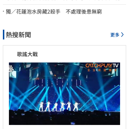
安償還2022政治利息
獨／花蓮泡水房藏2殺手 不處理後患無窮
熱搜新聞
更多
歌謠大戰