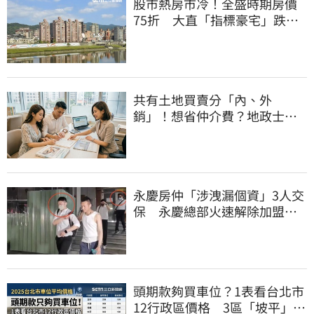
股市熱房市冷！全盛時期房價
75折 大直「指標豪宅」跌破
10年前
共有土地買賣分「內、外
銷」！想省仲介費？地政士教
你怎麼賣最安全
永慶房仲「涉洩漏個資」3人交
保 永慶總部火速解除加盟：
已多次教育！
頭期款夠買車位？1表看台北市
12行政區價格 3區「坡平」均