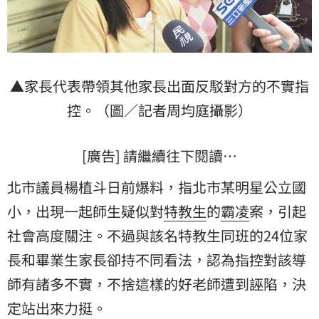
▲家長代表帶領其他家長出面反駁對方的不實指
控。（圖／記者周均庭攝影）
[廣告] 請繼續往下閱讀…
北市議員楊植斗日前爆料，指北市某明星公立國
小，出現一起師生疑似對
特教生
的
霸凌
案，引起
社會高度關注。不過與該名特教生同班的24位家
長和畢業生家長卻持不同看法，認為指控對該導
師有諸多不實，不捨這樣的好老師遭到誣陷，決
定站出來力挺。