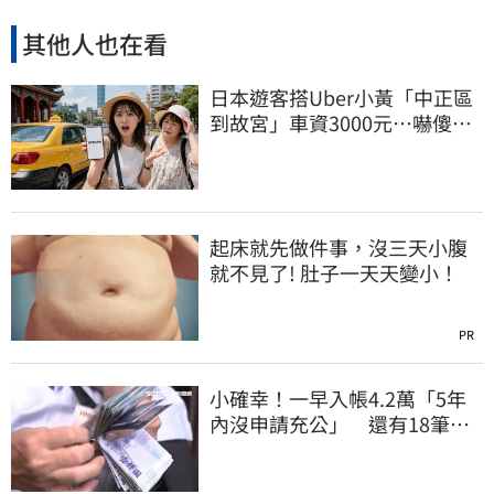
其他人也在看
日本遊客搭Uber小黃「中正區
到故宮」車資3000元…嚇傻：
都沒心情逛了
起床就先做件事，沒三天小腹
就不見了! 肚子一天天變小！
PR
小確幸！一早入帳4.2萬「5年
內沒申請充公」 還有18筆錢
連發到8月底