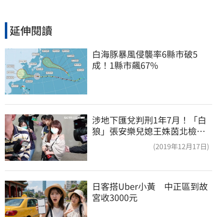
延伸閱讀
白海豚暴風侵襲率6縣市破5
成！1縣市飆67%
涉地下匯兌判刑1年7月！「白
狼」張安樂兒媳王姝茵北檢報
到、今發監執行
(2019年12月17日)
日客搭Uber小黃　中正區到故
宮收3000元