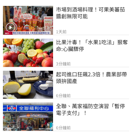
市場到酒場料理！可果美蕃茄
醬創無限可能
1天前
比果汁毒！「水果1吃法」狠奪
命:心臟驟停
3分鐘前
起司進口狂飆2.3倍！農業部帶
頭拚國產
6分鐘前
全聯、萬家福防空演習「暫停
電子支付」！
6分鐘前