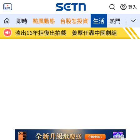
登入
即時
颱風動態
台股怎投資
生活
熱門
影音
國產
淡出16年拒復出拍戲 姜厚任轟中國劇組
淡江大