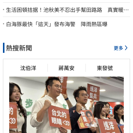
生活困頓拮据！池秋美不忍出手幫田路路 真實暖舉
曝光
白海豚最快「這天」發布海警 降雨熱區曝
熱搜新聞
更多
沈伯洋
蔣萬安
東發號