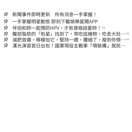
新聞事件即時更新 所有消息一手掌握！
一手掌握明星動態 即刻下載娛樂星聞APP
伴侶和妳一起預防HPV，才有資格說愛妳！
PR
腹部脂肪的「剋星」找到了，常吃這幾物，吃走大肚
PR
囊，瘦出小蠻腰
減肥首選，檸檬加它，堅持一週，腰細了，瘦到你懷疑
PR
人生
漢光演習首日出包！國軍現役主戰車「噴裝備」居民撿
到零件…軍方說話了