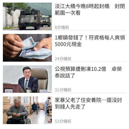
淡江大橋今晚8時起封橋　封閉
範圍一次看
8分鐘前
1鄉鎮發錢了！符資格每人爽領
5000元現金
24分鐘前
公視預算遭刪凍10.2億　卓榮
泰說話了
31分鐘前
家暴父老了住安養院…還沒討
到錢人先走了
52分鐘前