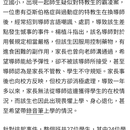
立國小，出現一起師生疑似對特教生的霸凌案，
一位患有亞斯伯格症與過動症的特教生在換導師
後，經常招到導師言語嘲諷、處罰，導致該生差
點發生憾事的事件。楊植斗指出，該名導師對於
用餐規定相當嚴格，但該生因服用控制藥物，有
進食困難的副作用，家長也曾向老師溝通過，希
望導師能給予彈性，卻不被該導師所接受，甚至
導師認為是家長不管教、學生不守規矩。家長事
後也向校方反映，但校方卻消極處理，導致一年
多以來，家長無法從導師這邊獲得學生的在校情
況，而該生也因此出現畏懼上學、身心退化，甚
至希望帶
錄音筆
上學的情況。
針對這起事件，整個班共27位學生，其中24位學