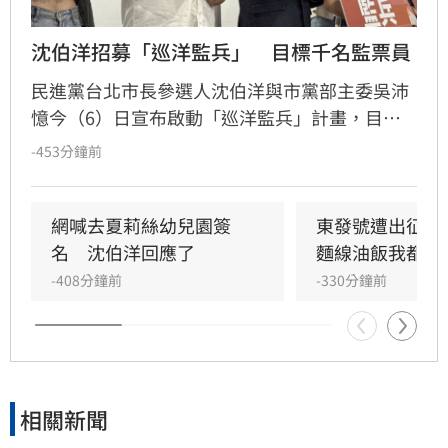
沈伯洋招募「巡洋監兵」　目標千名監票員
民進黨台北市長參選人沈伯洋與市黨部主委吳沛
憶今（6）日宣布啟動「巡洋監兵」計畫，目標
號召千名公民擔任監票員，確保今年11月28日台
-453分鐘前
北市長及議員選舉過程公開透明，凡年滿18歲至
72歲民眾皆可透過沈伯洋官方LINE報名。沈伯洋
說，許多人參與政治的起點正是從監票員做起，
網喊去夏莉絲幼兒園簽
東發號遭出征！
如果大家覺得台灣的民主值得守護，也想要參與
名　沈伯洋回應了
麵線油飯我都喜
這樣的行動，歡迎加入「巡洋監兵」行列，共同
-408分鐘前
-330分鐘前
成為「台北的眼睛」。
相關新聞