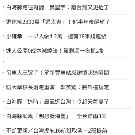
白海豚路徑再變 吳聖宇：離台灣又更近了
退休擁2300萬「過太爽」！他半年後絕望了
小確幸！一早入帳4.2萬 還有18筆錢連發
達人公開0成本滅蟑法！靠剩酒一夜抓2隻
吊車大王哭了！望新豐車站感謝憶起這瞬間
防大學校長落跑重演 鄭英耀：將祭這規定
白海豚「這時」最靠近台灣！今起天氣變了
白海豚颱風「明恐發海警」 全台炸雨3天
不斷更新／台灣虎航16航班取消、2班提前