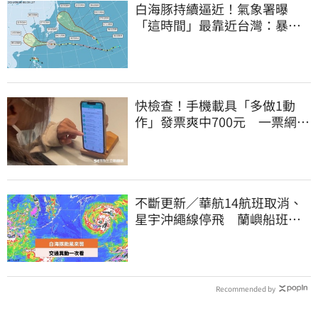
白海豚持續逼近！氣象署曝
「這時間」最靠近台灣：暴風
圈來襲了
快檢查！手機載具「多做1動
作」發票爽中700元 一票網照
做驚：真的中獎
不斷更新／華航14航班取消、
星宇沖繩線停飛 蘭嶼船班停3
天半
Recommended by