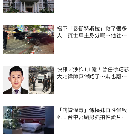
回善款
擋下「暴衝特斯拉」救了很多
人！賓士車主身分曝…他社群
擁1.4萬追蹤
快訊／涉詐1.1億！曾任徐巧芯
大姑律師棄保跑了…媽也離
境 桃檢發通緝
「滴管灌毒」傳播妹再性侵致
死！台中宮廟男強拍性愛片
惡行曝光