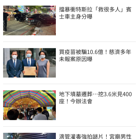
擋暴衝特斯拉「救很多人」賓
士車主身分曝
買疫苗被騙10.6億！慈濟多年
未報案原因曝
地下墳墓遷葬…挖3.6米見400
座！今辦法會
滴管灌毒強拍謎片！宮廟男性