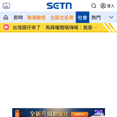
登入
即時
颱風動態
台股怎投資
社會
熱門
影音
台灣囡仔來了 馬蒔權開唱嗨喊：我是
驚傳駭
誰？
金