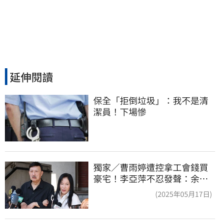
延伸閱讀
保全「拒倒垃圾」：我不是清
潔員！下場慘
獨家／曹雨婷遭控拿工會錢買
豪宅！李亞萍不忍發聲：余天
管工會都貼錢
(2025年05月17日)