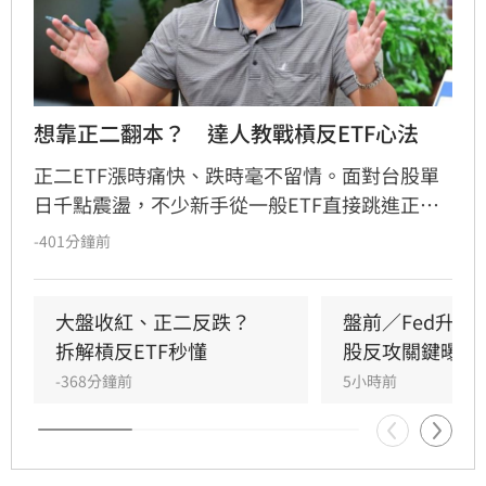
想靠正二翻本？　達人教戰槓反ETF心法
正二ETF漲時痛快、跌時毫不留情。面對台股單
日千點震盪，不少新手從一般ETF直接跳進正
二，誤把2倍槓桿當成2倍勝率。其實，最大風險
-401分鐘前
不是產品本身，而是看錯方向後，投資人能否承
受放大的跌幅；謹記正二操作4心法，才能在大
震盪行情下，投資游刃有餘。
大盤收紅、正二反跌？　
盤前／Fed升息
拆解槓反ETF秒懂
股反攻關鍵曝光
-368分鐘前
5小時前