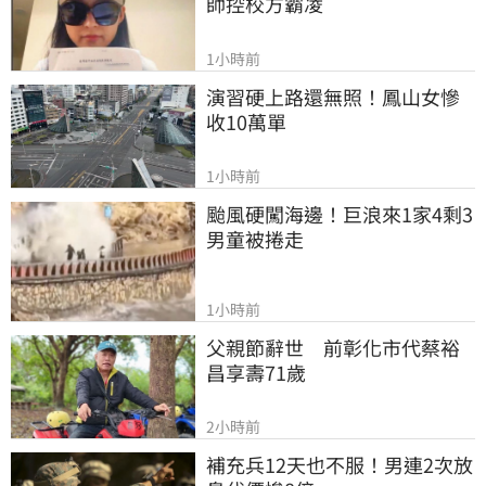
師控校方霸凌
1小時前
演習硬上路還無照！鳳山女慘
收10萬單
1小時前
颱風硬闖海邊！巨浪來1家4剩3 
男童被捲走
1小時前
父親節辭世　前彰化市代蔡裕
昌享壽71歲
2小時前
補充兵12天也不服！男連2次放