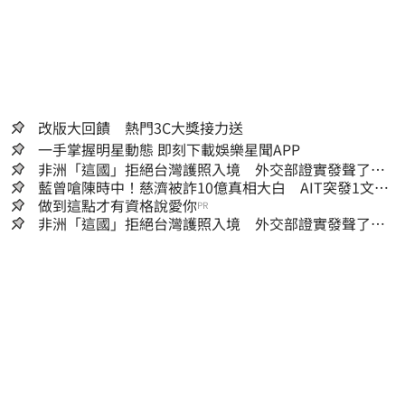
改版大回饋 熱門3C大獎接力送
一手掌握明星動態 即刻下載娛樂星聞APP
非洲「這國」拒絕台灣護照入境 外交部證實發聲了：
持續交涉聯繫
藍曾嗆陳時中！慈濟被詐10億真相大白 AIT突發1文酸
爆…他笑：真的很會
做到這點才有資格說愛你
PR
非洲「這國」拒絕台灣護照入境 外交部證實發聲了：
持續交涉聯繫