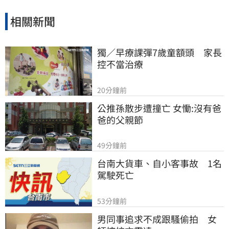
相關新聞
獨／早療課彈7歲童額頭　家長
控不當治療
20分鐘前
公推孫散步遭撞亡 女慟:沒有爸
爸的父親節
49分鐘前
台南大貨車、自小客事故　1名
駕駛死亡
53分鐘前
男同事追求不成跟騷偷拍　女