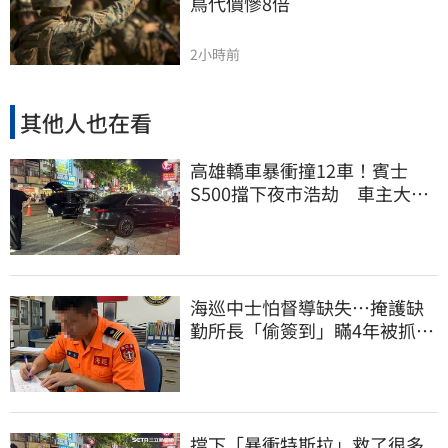
鳥代價慘8倍
2小時前
其他人也在看
高雄轎車暴衝撞12車！賓士
S500擋下夜市浩劫 車主大
度：車再買就有
海巡中士怕督導缺失…掩護缺
勤所長「偷簽到」瞞4年被抓
包！下場曝光
擋下「暴衝特斯拉」救了很多