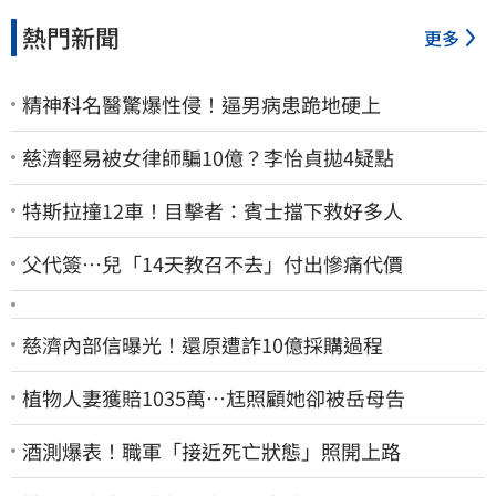
熱門新聞
更多
精神科名醫驚爆性侵！逼男病患跪地硬上
慈濟輕易被女律師騙10億？李怡貞拋4疑點
特斯拉撞12車！目擊者：賓士擋下救好多人
父代簽…兒「14天教召不去」付出慘痛代價
慈濟內部信曝光！還原遭詐10億採購過程
植物人妻獲賠1035萬…尪照顧她卻被岳母告
酒測爆表！職軍「接近死亡狀態」照開上路