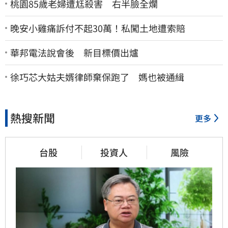
桃園85歲老婦遭尪殺害 右半臉全爛
晚安小雞痛訴付不起30萬！私闖土地遭索賠
華邦電法說會後 新目標價出爐
徐巧芯大姑夫婿律師棄保跑了 媽也被通緝
熱搜新聞
更多
台股
投資人
風險