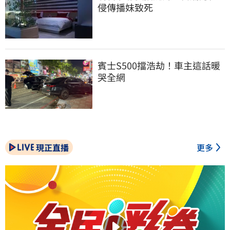
侵傳播妹致死
賓士S500擋浩劫！車主這話暖
哭全網
現正直播
更多