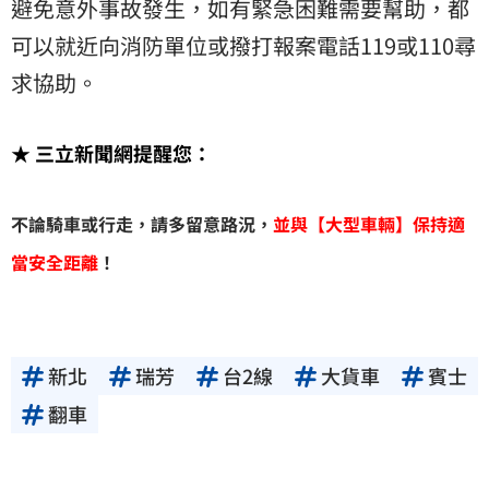
避免意外事故發生，如有緊急困難需要幫助，都
可以就近向消防單位或撥打報案電話119或110尋
求協助。
★ 三立新聞網提醒您：
不論騎車或行走，請多留意路況，
並與【大型車輛】保持適
當安全距離
！
新北
瑞芳
台2線
大貨車
賓士
翻車