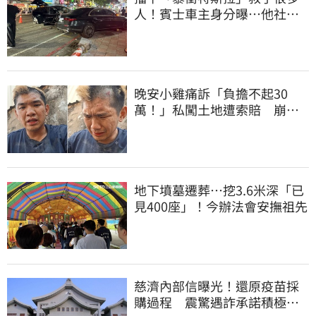
人！賓士車主身分曝…他社群
擁1.4萬追蹤
晚安小雞痛訴「負擔不起30
萬！」私闖土地遭索賠 崩
潰：不接受漫天要價
地下墳墓遷葬…挖3.6米深「已
見400座」！今辦法會安撫祖先
慈濟內部信曝光！還原疫苗採
購過程 震驚遇詐承諾積極追