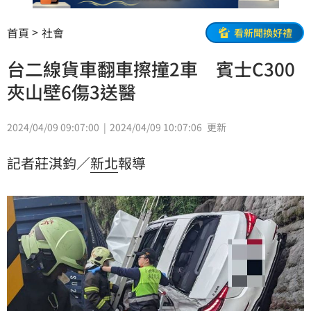
首頁
社會
看新聞換好禮
台二線貨車翻車擦撞2車 賓士C300
夾山壁6傷3送醫
2024/04/09 09:07:00
2024/04/09 10:07:06
更新
記者莊淇鈞／
新北
報導