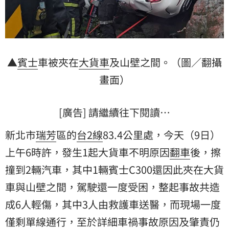
▲
賓士
車被夾在
大貨車
及山壁之間。（圖／翻攝
畫面）
[廣告] 請繼續往下閱讀…
新北市
瑞芳
區的
台2線
83.4公里處，今天（9日）
上午6時許，發生1起大貨車不明原因
翻車
後，擦
撞到2輛汽車，其中1輛賓士C300還因此夾在大貨
車與山壁之間，駕駛還一度受困，整起事故共造
成6人輕傷，其中3人由救護車送醫，而現場一度
僅剩單線通行，至於詳細車禍事故原因及肇責仍