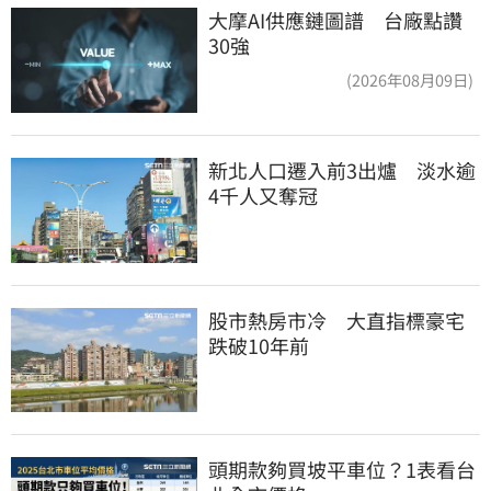
大摩AI供應鏈圖譜 台廠點讚
30強
(2026年08月09日)
新北人口遷入前3出爐　淡水逾
4千人又奪冠
股市熱房市冷　大直指標豪宅
跌破10年前
頭期款夠買坡平車位？1表看台