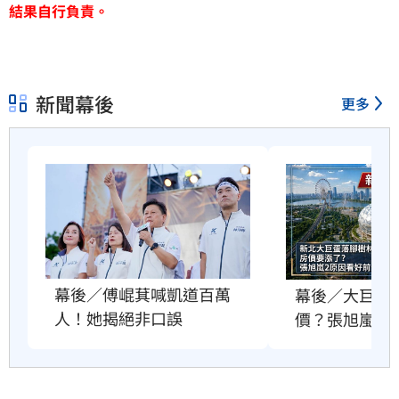
結果自行負責。
新聞幕後
更多
幕後／傅崐萁喊凱道百萬
幕後／大巨蛋
人！她揭絕非口誤
價？張旭嵐這