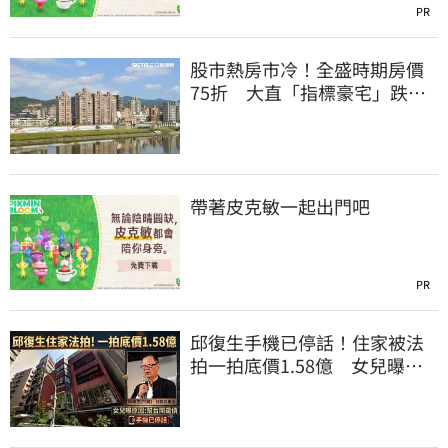
PR
股市熱房市冷！全盛時期房價
75折 大直「指標豪宅」跌破
10年前
帶著皮克敏一起出門吧
PR
邱復生手機已停話！住家被法
拍一拍底價1.58億 女兒曝原
因：幫台開還債