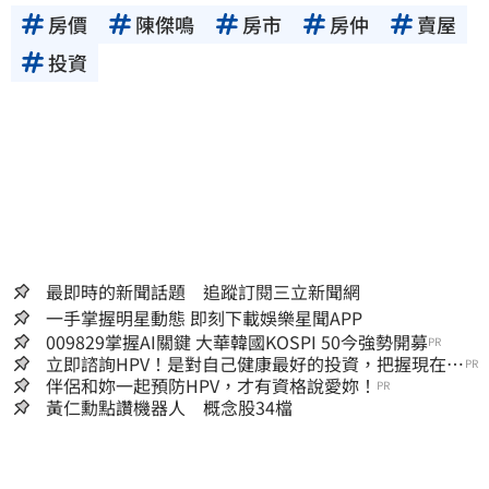
房價
陳傑鳴
房市
房仲
賣屋
投資
最即時的新聞話題 追蹤訂閱三立新聞網
一手掌握明星動態 即刻下載娛樂星聞APP
009829掌握AI關鍵 大華韓國KOSPI 50今強勢開募
PR
立即諮詢HPV！是對自己健康最好的投資，把握現在不
PR
嫌晚！
伴侶和妳一起預防HPV，才有資格說愛妳！
PR
黃仁勳點讚機器人 概念股34檔