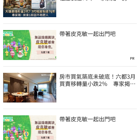
原因不敢趕人
帶著皮克敏一起出門吧
PR
房市買氣築底未破底！六都3月
買賣移轉量小跌2％ 專家揭反
彈關鍵時刻
帶著皮克敏一起出門吧