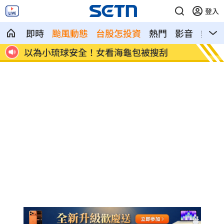
登入
即時
颱風動態
台股怎投資
熱門
影音
熱搜
跑
以為小琉球安全！女看海龜包被搜刮
李多慧
哭」