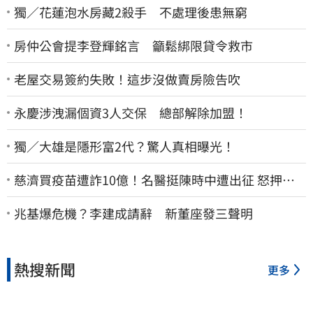
獨／花蓮泡水房藏2殺手 不處理後患無窮
房仲公會提李登輝銘言 籲鬆綁限貸令救市
老屋交易簽約失敗！這步沒做賣房險告吹
永慶涉洩漏個資3人交保 總部解除加盟！
獨／大雄是隱形富2代？驚人真相曝光！
慈濟買疫苗遭詐10億！名醫挺陳時中遭出征 怒押身
家嗆爆藍白粉
兆基爆危機？李建成請辭 新董座發三聲明
熱搜新聞
更多