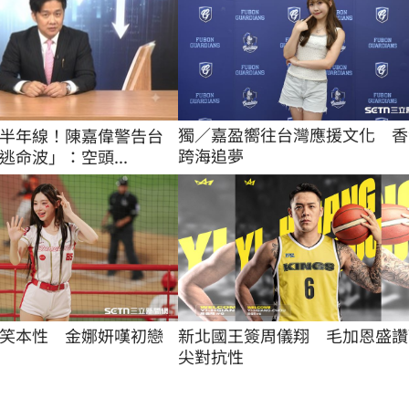
獨／嘉盈嚮往台灣應援文化　香
半年線！陳嘉偉警告台
跨海追夢
逃命波」：空頭...
笑本性　金娜妍嘆初戀
新北國王簽周儀翔　毛加恩盛讚
尖對抗性