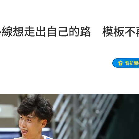
住民
21:01
延誤
20:54
外線想走出自己的路 模板不
20:54
火
20:50
看新聞
鼻酸
20:45
20:41
設施
20:40
兒
20:40
小三
20:37