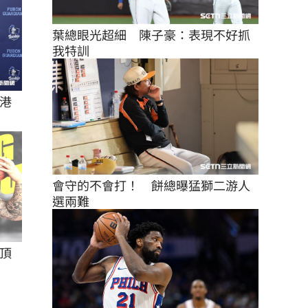
葉總眼光超細　陳子豪：表現不好抓
我特訓
港
會守的不會打！　餅總曝猛獅二游人
選兩難
頂