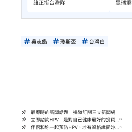
維正挺台灣隊
昱瑞重
吳志鍇
瓊斯盃
台灣白
最即時的新聞話題 追蹤訂閱三立新聞網
立即諮詢HPV！是對自己健康最好的投資...
PR
伴侶和妳一起預防HPV，才有資格說愛妳...
PR