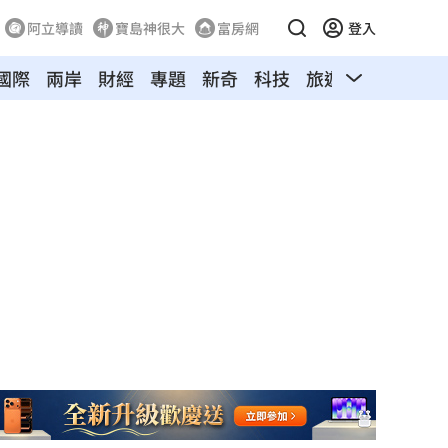
阿立導讀
寶島神很大
富房網
登入
國際
兩岸
財經
專題
新奇
科技
旅遊
汽車
寵物