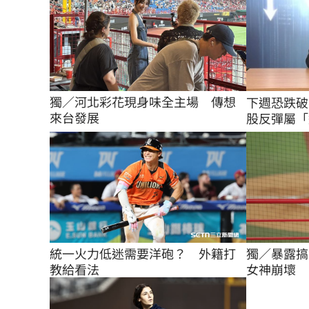
獨／河北彩花現身味全主場　傳想
下週恐跌破
來台發展
股反彈屬「
統一火力低迷需要洋砲？　外籍打
獨／暴露搞
教給看法
女神崩壞