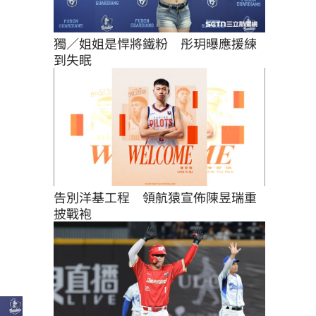
獨／姐姐是悍將鐵粉　彤玥曝應援練
到失眠
告別洋基工程　領航猿宣佈陳昱瑞重
披戰袍