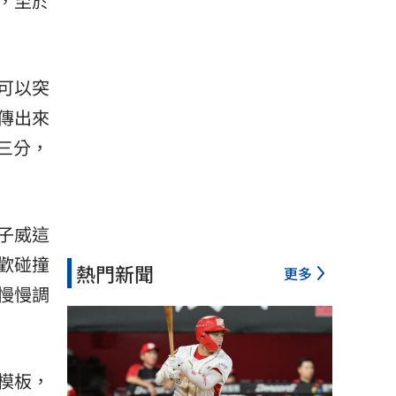
，至於
可以突
傳出來
三分，
子威這
歡碰撞
熱門新聞
更多
慢慢調
模板，