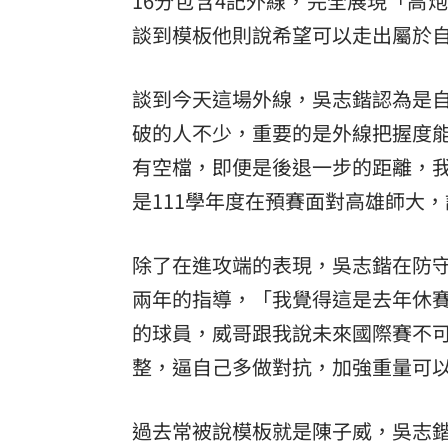
16分包含4記外線，完全展現「高
談到模板他則說希望可以走出屬於
8國球員齊聚高雄 Formosa 7s掀足球
理想混蛋號召粉絲跨海追星吃美食！
18:
談到今天這場外線，吳志鍇認為是
破的人不少，重要的是外線把握度
有空檔，即便是後退一步的距離，我
是111學年度在預賽面對高雄師大，
除了在進攻端的表現，吳志鍇在防
兩年的指導，「我覺得這是去年休
的球員，威哥跟我說未來國際賽不
整，逼自己多做對抗，加強重量可
過去常被說模板就是陳子威，吳志