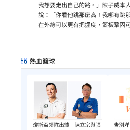
我想要走出自己的路。」陳子威本
說：「你看他跳那麼高！我哪有跳
在外線可以更有把握度，籃板鞏固
熱血籃球
瓊斯盃領隊出爐　陳立宗與張
告別洋