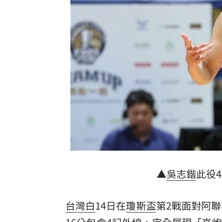
幫忙照顧好銀髮族錢包！台新「3大」防
獨／訂日本餐廳爽約 他遭簡訊討一萬
陳鏞基退休誰接班？餅總早替獅隊規劃
別想躲在受害者3字後面！她要慈濟給交
台灣彩券開獎直播中
20:31
LIVE三立+24小時直播
15:27
三立iNEWS新聞台線上直播
18:00
商場戰國來臨 台中「頂奢大道」逐漸
▲
吳志鍇
此役
台彩父親節推新刮刮樂千萬頭獎超「爸
台灣白
14日在
瓊斯盃
第2戰面對阿聯
「拍片人的多重宇宙」職涯論壇9/12登