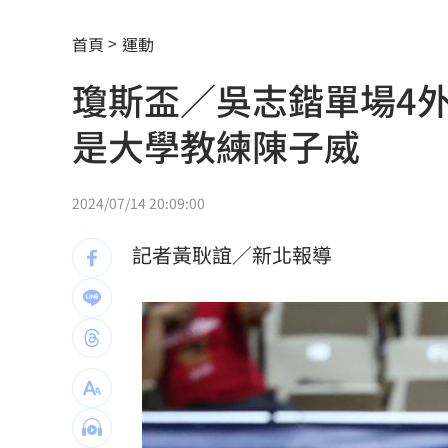
揭家族故事 沈伯洋：我阿嬤是越南新
首頁
運動
出國注意！桃機「這時」調整航班恐有
瓊斯盃／吳志鍇單場4
熟齡經濟藍海！中信金佈局「3大」策略
是大學教練陳子威
獨／文博會爆爭議 假買家真代購引怒
快訊／大樂透8/7中獎號碼出爐！
20:48
2024/07/14 20:09:00
老翁「拐杖」殘殺85歲妻 行兇原因惹
記者黃耿誼／新北報導
街頭制敵到公部門！陳勇正推防身教育
富邦人壽攜悍將 升級新莊球場無障礙
獨／曾被笑阿醜 她兼父職做2工養大女
百億千金爆婚變 富少尪遭目擊當街吻