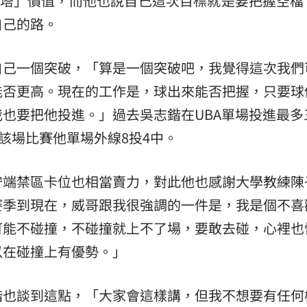
炮塔」價值，而他也說自己這次目標就是要把握空檔
自己的路。
熱潮
10:00
15
自己一個突破，「算是一個突破吧，我覺得這次我們
能否更高。現在的工作是，球出來能否把握，只要球
也要把他投進。」過去吳志鍇在UBA單場投進最多
該場比賽他單場外線8投4中。
守端禁區卡位也相當賣力，對此他也感謝大學教練陳
賽季到現在，威哥跟我很強調的一件是，我是個不喜
可能不碰撞，不碰撞就上不了場，要敢去碰，心裡也
以在碰撞上有優勢。」
鍇也談到這點，「大家會這樣講，但我不想要有任何