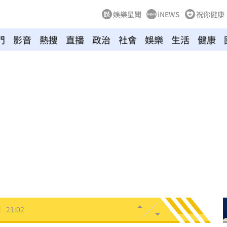
娛樂星聞
iNEWS
祝你健康
門
影音
熱搜
直播
政治
社會
娛樂
生活
健康
民調
21:11
AA
21:11
領跑
21:10
09
05
用
21:02