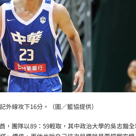
線
20:35
日幣
20:33
藍圖
20:32
代
20:27
成形
12:00
4記外線攻下16分。（圖／籃協提供）
」氣
12:00
酋，團隊以89：59輕取，其中政治大學的吳志鍇全
場！
10:30