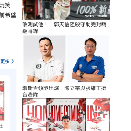
玩笑
前希望
敢測試他！　郭天信阻殺守助完封嗨
翻蔣銲
更多
瓊斯盃領隊出爐　陳立宗與張維正挺
台灣隊
狂