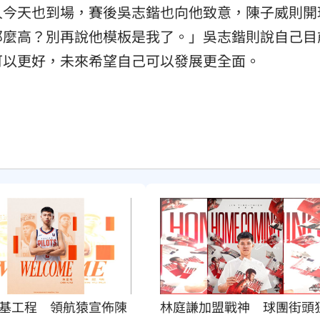
人今天也到場，賽後吳志鍇也向他致意，陳子威則開
那麼高？別再說他模板是我了。」吳志鍇則說自己目
可以更好，未來希望自己可以發展更全面。
基工程　領航猿宣佈陳
林庭謙加盟戰神　球團街頭