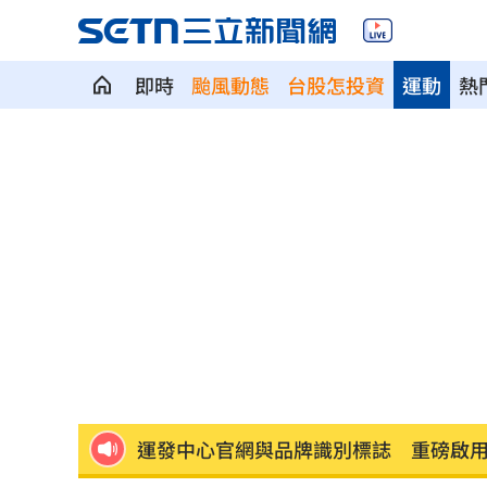
即時
颱風動態
台股怎投資
運動
熱
AI模擬民意精準度驚人！TPOC發表矽基
台灣青少年公開賽 施友翔奪冠赴美闖NC
艾菩樂7局失1分鎖龍 桃猿下半季持續
雲林戴奧辛羊肉案 污染源已有眉目
21:
兆基債務風暴！林佑任移送北檢複訊
21:
運發中心官網與品牌識別標誌 重磅啟