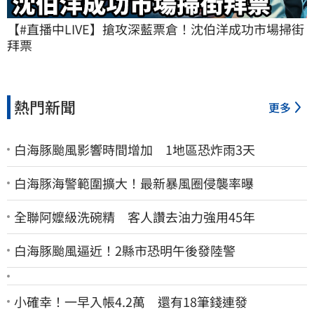
【#直播中LIVE】搶攻深藍票倉！沈伯洋成功市場掃街
拜票
熱門新聞
更多
白海豚颱風影響時間增加 1地區恐炸雨3天
白海豚海警範圍擴大！最新暴風圈侵襲率曝
全聯阿嬤級洗碗精 客人讚去油力強用45年
白海豚颱風逼近！2縣市恐明午後發陸警
小確幸！一早入帳4.2萬 還有18筆錢連發