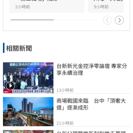
的「政壇起家厝」，三度在此橫掃百萬票，有望
2小時前
9小時前
成為蘇巧慧的最強支援。
相關新聞
台新新光金控淨零論壇 專家分
享永續治理
13小時前
商場戰國來臨　台中「頂奢大
道」逐漸成形
21小時前