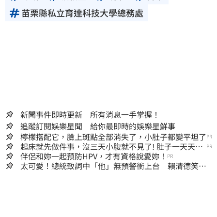
苗栗縣私立育達科技大學總務處
新聞事件即時更新 所有消息一手掌握！
追蹤訂閱娛樂星聞 給你最即時的娛樂星鮮事
檸檬搭配它，臉上斑點全部消失了，小肚子都變平坦了
PR
起床就先做件事，沒三天小腹就不見了! 肚子一天天變
PR
小！
伴侶和妳一起預防HPV，才有資格說愛妳！
PR
太可愛！總統致詞中「他」無預警衝上台 賴清德笑
喊：卸任再交棒給你