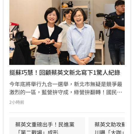
挺蘇巧慧！回顧蔡英文新北寫下1驚人紀錄
今年底將舉行九合一選舉，新北市無疑是競爭最
激烈的一區，藍營拚守成，綠營拚翻轉！國民黨
參選人李四川與民進黨參選人蘇巧慧民調更是呈
2小時前
現五五波。選戰陷入膠著之際，蘇巧慧今（7）
日證實，當初曾拜託前總統蔡英文擔任競選總部
主委時，蔡英文一口就答應。完成兩屆總統任期
蔡英文重磅出手！民進黨
蔡英文助攻蘇巧
的蔡英文，除了挾帶超高人氣之外，新北更是她
「第二戰場」成形
川曝「大咖」應