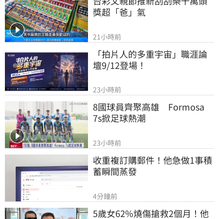
台彩父親節推新刮刮樂千萬頭
獎超「爸」氣
21小時前
「拍片人的多重宇宙」職涯論
壇9/12登場！
23小時前
8國球員齊聚高雄　Formosa 
7s掀足球熱潮
23小時前
收重複訂購郵件！他急做1事積
蓄瞬間蒸發
4分鐘前
5歲女62%燒傷搶救2個月！他