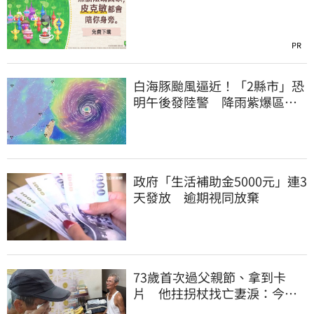
PR
白海豚颱風逼近！「2縣市」恐
明午後發陸警 降雨紫爆區域
曝光
政府「生活補助金5000元」連3
天發放 逾期視同放棄
73歲首次過父親節、拿到卡
片 他拄拐杖找亡妻淚：今天
好多人來幫我慶祝