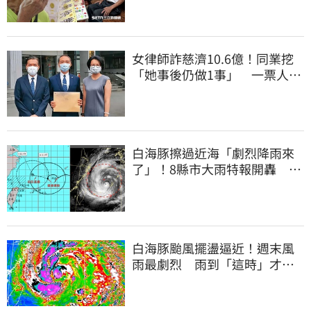
女律師詐慈濟10.6億！同業挖
「她事後仍做1事」 一票人急
喊：水很深
白海豚擦過近海「劇烈降雨來
了」！8縣市大雨特報開轟 今
明風雨最集中
白海豚颱風擺盪逼近！週末風
雨最劇烈 雨到「這時」才趨
緩