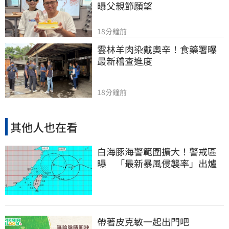
曝父親節願望
18分鐘前
雲林羊肉染戴奧辛！食藥署曝
最新稽查進度
18分鐘前
其他人也在看
白海豚海警範圍擴大！警戒區
曝 「最新暴風侵襲率」出爐
帶著皮克敏一起出門吧