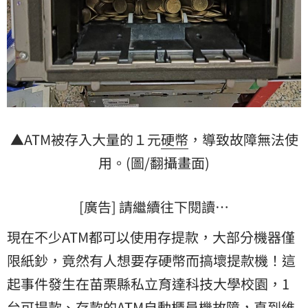
▲ATM被存入大量的１元
硬幣
，導致故障無法使
用。(圖/翻攝畫面)
[廣告] 請繼續往下閱讀…
現在不少ATM都可以使用存提款，大部分機器僅
限紙鈔，竟然有人想要存硬幣而搞壞提款機！這
起事件發生在苗栗縣私立育達科技大學校園，1
台可提款、存款的ATM自動櫃員機故障，直到維