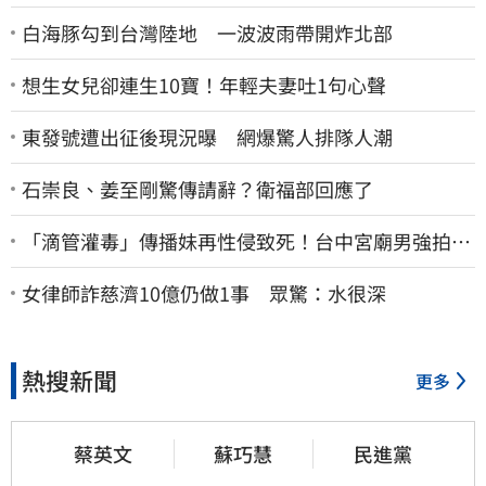
白海豚勾到台灣陸地 一波波雨帶開炸北部
想生女兒卻連生10寶！年輕夫妻吐1句心聲
東發號遭出征後現況曝 網爆驚人排隊人潮
石崇良、姜至剛驚傳請辭？衛福部回應了
「滴管灌毒」傳播妹再性侵致死！台中宮廟男強拍性
愛片 惡行曝光
女律師詐慈濟10億仍做1事 眾驚：水很深
熱搜新聞
更多
蔡英文
蘇巧慧
民進黨