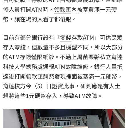
修人員打開ATM時，
領款匣
內被塞買滿一元硬
幣，讓在場的人看了都傻眼。
目前有部分銀行設有「
零錢
存款ATM」可供民眾
存入零錢，但數量不多且機型不同，所以大部分
的ATM存錢僅限紙鈔。不過上周
苗栗縣私立育達
科技大學總務處
通報ATM故障維修，銀行人員抵
達後打開領款匣赫然發現裡面被塞滿一元硬幣，
育達校方今（5）日證實此事，研判應是有人士
想將這些1元硬幣存入，導致ATM故障。