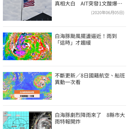
真相大白 AIT突發1文酸爆…
他笑：真的很會
(2020年06月05日)
白海豚颱風擺盪逼近！雨到
「這時」才趨緩
不斷更新／8日國籍航空、船班
異動一次看
白海豚劇烈降雨來了　8縣市大
雨特報開炸