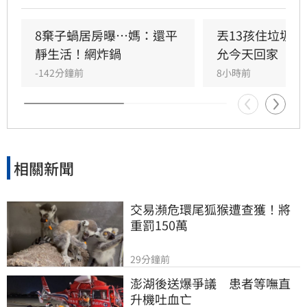
湧入提供餐食救急，目前母親已返家，醫護評估
孩童健康無虞。然而，針對縣府處置被質疑慢半
8棄子蝸居房曝⋯媽：還平
丟13孩住垃圾
拍，前社會處長、律師桂祥晟重砲抨擊，主張縣
靜生活！網炸鍋
允今天回家
府應立即向法院聲請停止親權及保護令，以保障
-142分鐘前
8小時前
孩童權益。他更公開表示已備妥相關訴狀，呼籲
縣府展現鐵腕執法，切勿讓孩子淪為制度外的犧
牲品，應儘速介入給予實質保護與安置。
相關新聞
交易瀕危環尾狐猴遭查獲！將
重罰150萬
29分鐘前
澎湖後送爆爭議　患者等嘸直
升機吐血亡