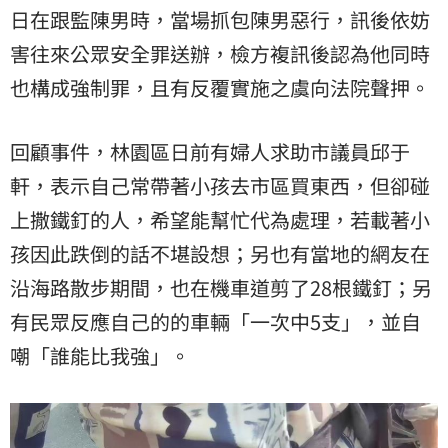
日在跟監陳男時，當場抓包陳男惡行，訊後依妨
害往來公眾安全罪送辦，檢方複訊後認為他同時
也構成強制罪，且有反覆實施之虞向法院聲押。
回顧事件，林園區日前有婦人求助市議員邱于
軒，表示自己常帶著小孩去市區買東西，但卻碰
上撒鐵釘的人，希望能幫忙代為處理，若載著小
孩因此跌倒的話不堪設想；另也有當地的網友在
沿海路
散步期間，也在機車道剪了28根鐵釘；另
有民眾反應自己的的車輛「一次中5支」，並自
嘲「誰能比我強」。