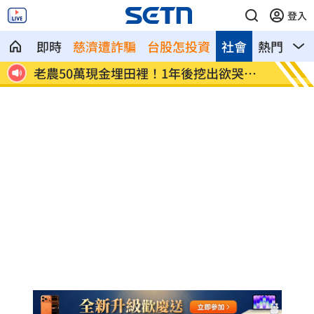
登入
即時
慈濟遭詐騙
台股怎投資
社會
熱門
影
挖出欲哭無
高市長崎原爆81週年演說 避談非核三原
則