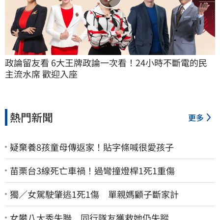
政論留友看 6大王牌政論一次看！24小時不斷電的民
主流水席 歡迎入座
熱門新聞
更多
疑棄養8孩童母傳返家！貼字條喊很愛孩子
苗栗台3線死亡車禍！過彎撞燈桿1死1重傷
獨／女駕駛肇逃1死1傷 單親媽顧子斷家計
女攀八大秀失聯 同行隊友獲救她仍失蹤