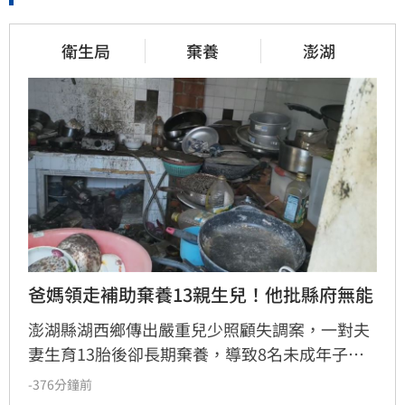
衛生局
棄養
澎湖
爸媽領走補助棄養13親生兒！他批縣府無能
澎湖縣湖西鄉傳出嚴重兒少照顧失調案，一對夫
妻生育13胎後卻長期棄養，導致8名未成年子女
擠在4坪小屋內「小孩養小孩」，生活慘況引發
-376分鐘前
社會譁然。縣議員許育愷揭露此事後，各界善心