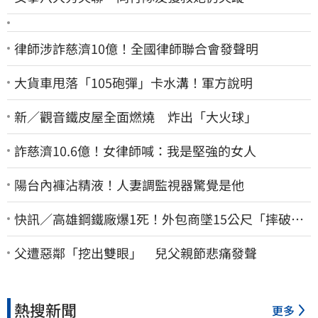
律師涉詐慈濟10億！全國律師聯合會發聲明
大貨車甩落「105砲彈」卡水溝！軍方說明
新／觀音鐵皮屋全面燃燒 炸出「大火球」
詐慈濟10.6億！女律師喊：我是堅強的女人
陽台內褲沾精液！人妻調監視器驚覺是他
快訊／高雄鋼鐵廠爆1死！外包商墜15公尺「摔破頭
亡」
父遭惡鄰「挖出雙眼」 兒父親節悲痛發聲
熱搜新聞
更多