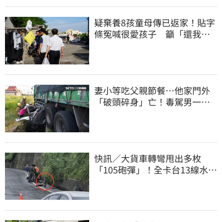
疑棄養8孩童母傳已返家！貼字
條冤喊很愛孩子 籲「還我們
平靜的生活」
妻小等吃父親節餐⋯他家門外
「破頭碎身」亡！毒駕男一路
向南撞死人收押
快訊／大貨車轉彎甩出多枚
「105砲彈」！全卡台13線水
溝 軍方趕抵載離