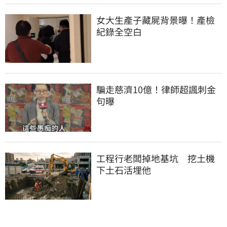
女大生產子藏屍背景曝！產檢
紀錄全空白
騙走慈濟10億！律師超諷刺金
句曝
工程行老闆掉地基坑　挖土機
下土石活埋他