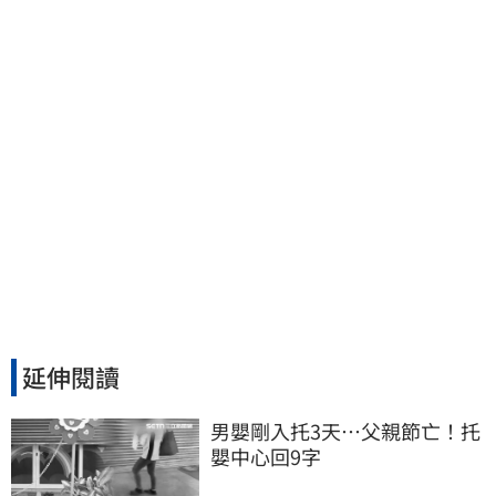
讚：表現超越0050
延伸閱讀
男嬰剛入托3天…父親節亡！托
嬰中心回9字