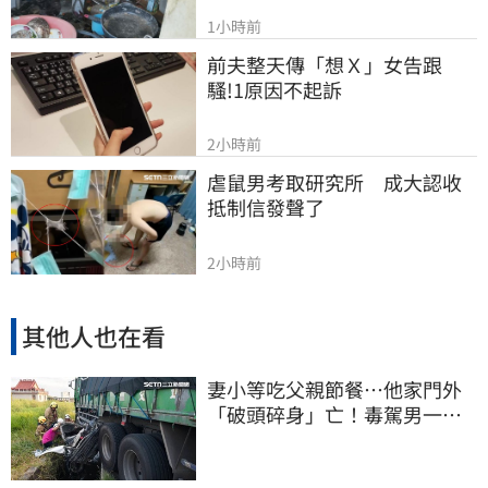
1小時前
前夫整天傳「想Ｘ」女告跟
騷!1原因不起訴
2小時前
虐鼠男考取研究所　成大認收
抵制信發聲了
2小時前
其他人也在看
妻小等吃父親節餐⋯他家門外
「破頭碎身」亡！毒駕男一路
向南撞死人收押