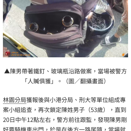
▲陳男帶著鐵釘、玻璃瓶沿路做案，當場被警方
「人贓俱獲」。（圖／翻攝畫面）
林園分局
獲報後與小港分局、刑大等單位組成專
案小組追查，再次鎖定陳姓男子（53歲），直到
20日中午12點左右，警方前往跟監，發現陳男剛
好要騎機車出門，於是在後方一路尾隨，當場就