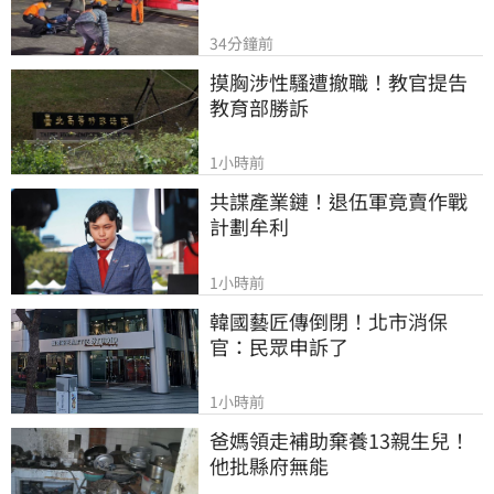
34分鐘前
摸胸涉性騷遭撤職！教官提告
教育部勝訴
1小時前
共諜產業鏈！退伍軍竟賣作戰
計劃牟利
1小時前
韓國藝匠傳倒閉！北市消保
官：民眾申訴了
1小時前
爸媽領走補助棄養13親生兒！
他批縣府無能