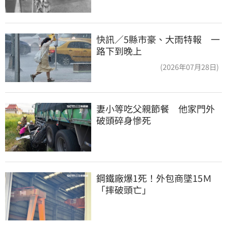
快訊／5縣市豪、大雨特報 一
路下到晚上
(2026年07月28日)
妻小等吃父親節餐　他家門外
破頭碎身慘死
鋼鐵廠爆1死！外包商墜15Ｍ
「摔破頭亡」