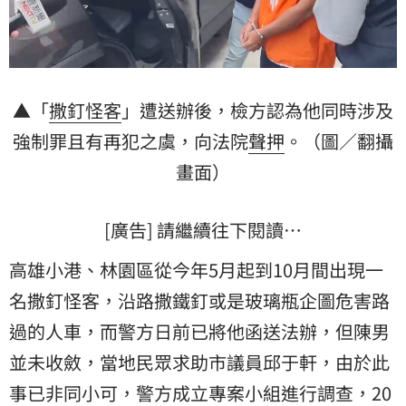
▲「
撒釘怪客
」遭送辦後，檢方認為他同時涉及
強制罪且有再犯之虞，向法院
聲押
。（圖／翻攝
畫面）
[廣告] 請繼續往下閱讀…
高雄小港、林園區從今年5月起到10月間出現一
名撒釘怪客，沿路撒鐵釘或是玻璃瓶企圖危害路
過的人車，而警方日前已將他函送法辦，但陳男
並未收斂，當地民眾求助市議員邱于軒，由於此
事已非同小可，警方成立專案小組進行調查，20