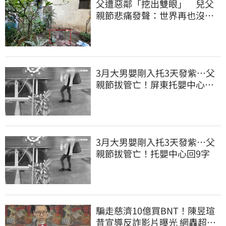
父遭惡鄰「挖出雙眼」 兒父
親節悲痛發聲：世界再也沒有
顏色
3月大男嬰剛入托3天發紫…父
親節拔管亡！屏東托嬰中心回9
字
3月大男嬰剛入托3天發紫…父
親節拔管亡！托嬰中心回9字
騙走慈濟10億買BNT！陳昱瑄
昔宣導反詐影片曝光 網轟超級