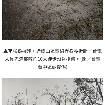
▲▼強颱摧殘，造成山區
電線桿
攔腰折斷，台電
人員先遣部隊約10人徒步沿途搶修。(圖／台電
台中區處提供)