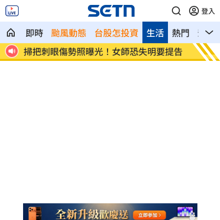
登入
即時
颱風動態
台股怎投資
生活
熱門
影音
提告
新北國王簽周儀翔 毛加恩盛讚頂尖對抗
泰國校
性