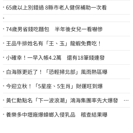
65歲以上別錯過 8縣市老人健保補助一次看
74歲男省錢吃麵包 半年後女兒一看嚇慘
王品牛排姓名有「王、玉」龍蝦免費吃！
小確幸！一早入帳4.2萬 還有18筆錢連發
白海豚更近了！「恐輕掃北部」風雨熱區曝
今迎立秋！「5星座、5生肖」財運旺到爆
黃仁勳點名「下一波浪潮」鴻海集團率先大爆發 台
股這族群全面噴出
養樂多中壢廠爆蟑螂入侵乳品 稽查結果曝