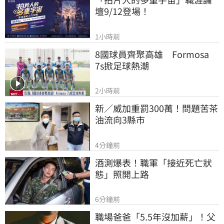
壇9/12登場！
1小時前
8國球員齊聚高雄　Formosa 
7s掀足球熱潮
2小時前
新／威加重罰300萬！問題苦茶
油流向3縣市
4分鐘前
酒測爆表！職軍「接近死亡狀
態」照開上路
6分鐘前
職場爸爸「5.5年沒加薪」！父