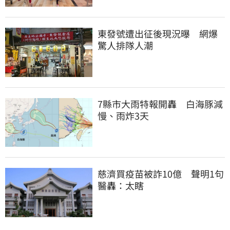
東發號遭出征後現況曝　網爆
驚人排隊人潮
7縣市大雨特報開轟　白海豚減
慢、雨炸3天
慈濟買疫苗被詐10億　聲明1句
醫轟：太瞎