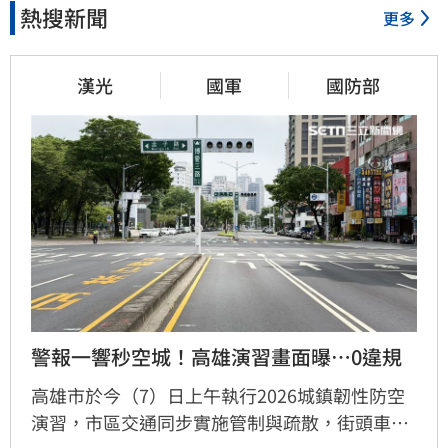
熱搜新聞
更多
漢光
國軍
國防部
警報一響秒空城！高雄演習畫面曝…0違規
高雄市於今（7）日上午執行2026城鎮韌性防空
演習，市區交通同步實施管制與疏散，街頭車輛