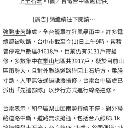
上
土石流
。(圖／台電台中區處提供)
[廣告] 請繼續往下閱讀…
強颱
康芮
肆虐，全台籠罩在狂風暴雨中，許多電
線都被吹斷，台中市截至今(1)日上午9時，累積
曾停電戶數達84618戶，目前仍有5131戶待搶
修，多數集中在
梨山
地區共3917戶，礙於目前山
區雨勢大，且對外聯絡道路皆因土石坍方，柔腸
寸斷，人車無法通過馳援搶修，台電台中區處已
派出「先遣部隊」以步行方式進行線路巡修。
台電表示，和平區梨山因雨勢持續不停，對外聯
絡道路中斷，道路無法搶通，包括台八線83.1k
接連爆發土石流、台八線86.2k處、谷關便道11k