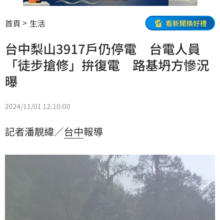
首頁
生活
看新聞換好禮
台中梨山3917戶仍停電 台電人員
「徒步搶修」拚復電 路基坍方慘況
曝
2024/11/01 12:10:00
記者潘靚緯／
台中
報導