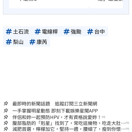
土石流
電線桿
強颱
台中
梨山
康芮
最即時的新聞話題 追蹤訂閱三立新聞網
一手掌握明星動態 即刻下載娛樂星聞APP
伴侶和妳一起預防HPV，才有資格說愛妳！
PR
腹部脂肪的「剋星」找到了，常吃這幾物，吃走大肚
PR
囊，瘦出小蠻腰
減肥首選，檸檬加它，堅持一週，腰細了，瘦到你懷疑
PR