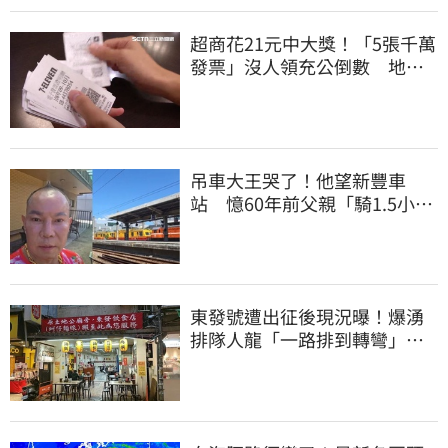
超商花21元中大獎！「5張千萬
發票」沒人領充公倒數 地點
明細一次看
吊車大王哭了！他望新豐車
站 憶60年前父親「騎1.5小時
單車載他圓夢」
東發號遭出征後現況曝！爆湧
排隊人龍「一路排到轉彎」
上萬網友力挺