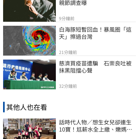
親節調查曝
9分鐘前
白海豚短暫回血！暴風圈「這
天」擦過台灣
21分鐘前
慈濟買疫苗遭騙　石崇良吐被
抹黑阻擋心聲
32分鐘前
其他人也在看
話時代人物／想生女兒卻連生
10寶！尪薪水全上繳、嫩媽吐
心聲：不生了