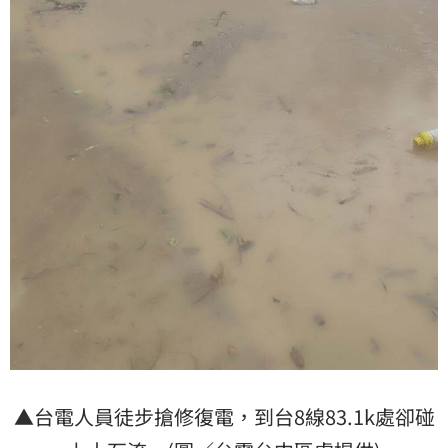
▲台電人員徒步搶修復電，到台8線83.1k處卻碰