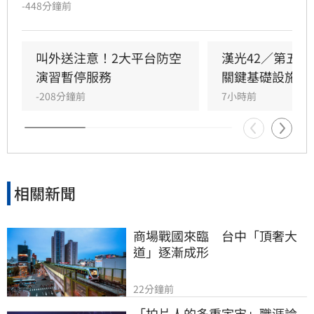
配合靠邊停放，民眾依指示進入避難場所，演習
-448分鐘前
過程井然有序。內政部政務次長馬士元親臨視
導，肯定演習成效，同時指出第一線應變人員防
護裝備僅有口罩，未來將強化配發頭盔與防護手
叫外送注意！2大平台防空
漢光42／第五
套等基礎設備，並結合社區訓練提升整體韌性。
演習暫停服務
關鍵基礎設施防
此次演習涵蓋捷運、鐵路與高速公路，旅客與駕
-208分鐘前
7小時前
駛皆配合引導避難，展現出高度的防災意識與城
市應變能力，演習圓滿落幕。
相關新聞
商場戰國來臨　台中「頂奢大
道」逐漸成形
22分鐘前
「拍片人的多重宇宙」職涯論