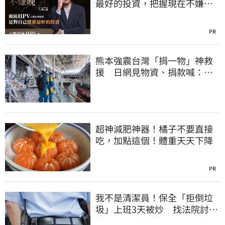
最好的投資，把握現在不嫌
晚！
PR
熊本強震台灣「捐一物」神救
援 日網見物資、捐款喊：給
台灣統治算了
超神減肥神器！橘子不要直接
吃，加點這個！體重天天下降
PR
我不是清潔員！保全「拒倒垃
圾」上班3天被炒 找法院討公
道結果出爐