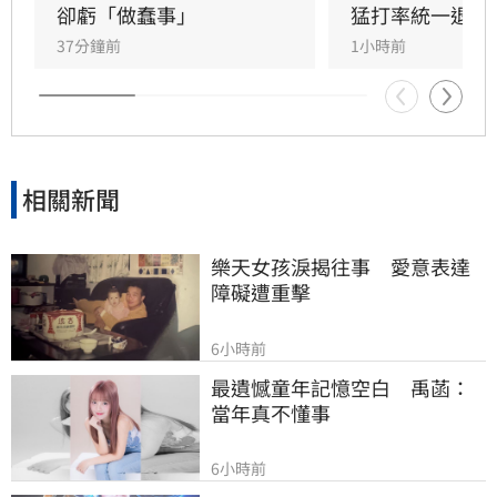
卻虧「做蠢事」
猛打率統一退富
37分鐘前
1小時前
相關新聞
樂天女孩淚揭往事　愛意表達
障礙遭重擊
6小時前
最遺憾童年記憶空白　禹菡：
當年真不懂事
6小時前