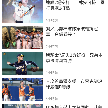
連續2場安打！　林安可掃二壘
打貢獻1打點
6小時前
獨／北勢棒球隊穿破鞋拚冠
軍　台僑看哭了
7小時前
勝騎士7局失2分好投　兄弟本
季澄清湖首勝
7小時前
首度首局獲支援　布雷克卻評
球威僅D等級
8小時前
MVP舞台帶上女兒同歡　艾菩