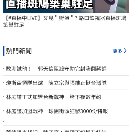
【#直播中LIVE】又見＂孵蛋＂? 路口監視器直播斑鳩
築巢駐足
熱門新聞
更多
敢測試他！ 郭天信阻殺守助完封嗨翻蔣銲
瓊斯盃領隊出爐 陳立宗與張維正挺台灣隊
林庭謙正式加盟台新戰神 簽下複數年約
林庭謙加盟戰神 球團街頭狂發3000份特報