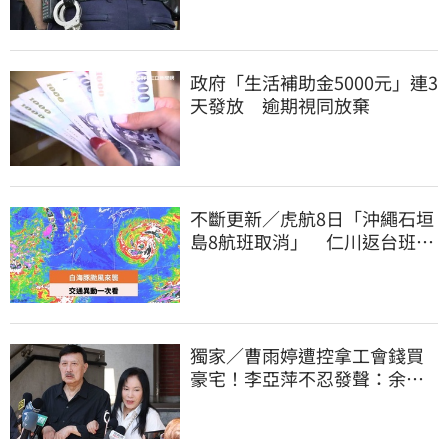
政府「生活補助金5000元」連3
天發放 逾期視同放棄
不斷更新／虎航8日「沖繩石垣
島8航班取消」 仁川返台班機
提前1天起飛
獨家／曹雨婷遭控拿工會錢買
豪宅！李亞萍不忍發聲：余天
管工會都貼錢