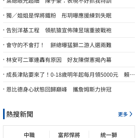
葉總眼光超細 陳子豪：表現不好抓我特訓
獨／姐姐是悍將鐵粉 彤玥曝應援練到失眠
告別洋基工程 領航猿宣佈陳昱瑞重披戰袍
會守的不會打！ 餅總曝猛獅二游人選兩難
林安可二軍連轟有原因 好友陳傑憲揭內幕
成長津貼要來了！0-18歲明年起每月領5000元 賴清
德：此時不生更待何時
恩比德身心狀態回歸巔峰 攜詹姆斯力拚冠
熱搜新聞
更多
中職
富邦悍將
統一獅