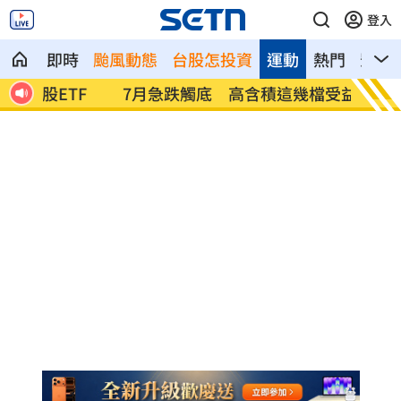
登入
即時
颱風動態
台股怎投資
運動
熱門
影音
F
7月急跌觸底 高含積這幾檔受益人激增！
白海豚
曝