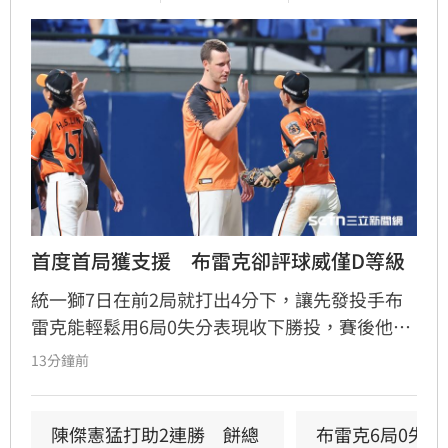
首度首局獲支援　布雷克卻評球威僅D等級
統一獅7日在前2局就打出4分下，讓先發投手布
雷克能輕鬆用6局0失分表現收下勝投，賽後他也
表示今晚投球特別輕鬆，但反而檢討自己的投球
13分鐘前
內容可能是本季最差一役，球威更是只有C、D等
級。」
陳傑憲猛打助2連勝　餅總
布雷克6局0失