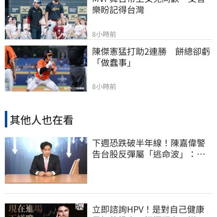
樂盼記得台灣
8小時前
陳傑憲猛打助2連勝　餅總卻虧
「做蠢事」
8小時前
其他人也在看
下週恐跌破半年線！陳嘉偉警
告台股反彈屬「逃命波」：空
頭大屠殺剛開始
立即諮詢HPV！是對自己健康