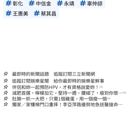
彰化
中信金
永靖
辜仲諒
王惠美
蔡其昌
最即時的新聞話題 追蹤訂閱三立新聞網
追蹤訂閱娛樂星聞 給你最即時的娛樂星鮮事
伴侶和妳一起預防HPV，才有資格說愛妳！
PR
減肥首選，檸檬加它，堅持一週，腰細了，瘦到你懷疑
PR
人生
肚腩一抓一大把，只需1個雞蛋，用一個瘦一個
PR
獨家／家樓梯門口重摔！李亞萍路邊倒地急送醫搶命
「最新傷況」曝