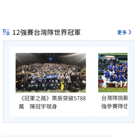
12強賽台灣隊世界冠軍
更多
台灣隊挑戰衛冕
《冠軍之路》票房突破5788
強參賽隊伍出
萬　陳冠宇現身