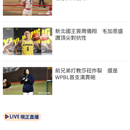
新北國王簽周儀翔　毛加恩盛
讚頂尖對抗性
前兄弟打教莎菈炸裂　還是
WPBL首支滿貫砲
現正直播