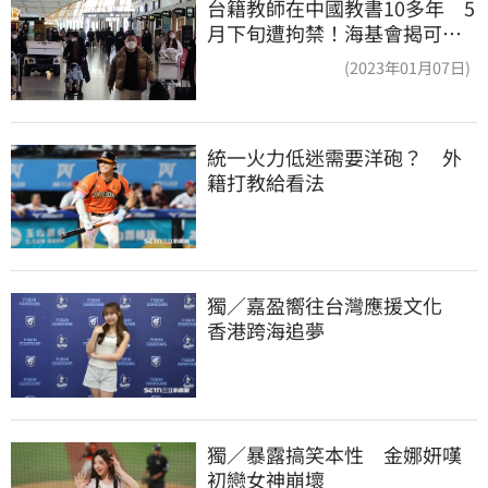
台籍教師在中國教書10多年 5
月下旬遭拘禁！海基會揭可能
原因
(2023年01月07日)
統一火力低迷需要洋砲？　外
籍打教給看法
獨／嘉盈嚮往台灣應援文化　
香港跨海追夢
獨／暴露搞笑本性　金娜妍嘆
初戀女神崩壞