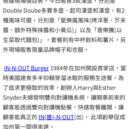
根據現場價目表，今日販售3款漢堡，分別是
Double Doube多寶多堡、起司漢堡和漢堡，有2
種風味可選，分別是「愛樂魔風味(烤洋蔥、芥末
醬、額外特殊抹醬和小黃瓜)」以及「普樂騰(以
生菜取代麵包)」，套餐則有中杯飲料和薯片，另
外現場販售限量品牌帽子和衣服。
IN-N-OUT Burger
1984年在加州開設首家店，當
時美國速食多半仰賴穿溜冰鞋的服務生送餐，為
了追求更極致的效率，創辦人Harry與Esther
Snyder夫婦發明雙向對講機系統，讓開車前來的
顧客能透過雙向對講機點餐，快速取餐離開，讓
顧客能真正的
IN(進)-N-OUT
(出)， 此項創舉促成
加州第一間得來速。