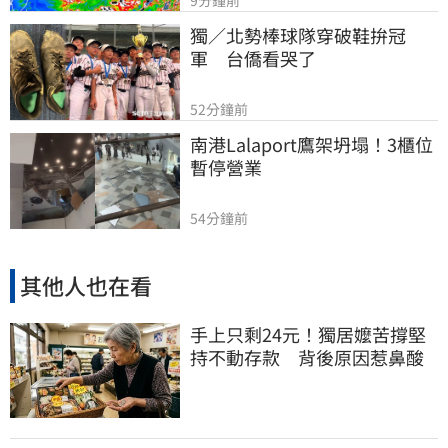
9分鐘前
獨／北勢棒球隊穿破鞋拚冠
軍　台僑看哭了
52分鐘前
南港Lalaport鷹架坍塌！3櫃位
暫停營業
54分鐘前
其他人也在看
手上只剩24元！獨居嬤苦撐堅
持不動存款 背後原因惹鼻酸