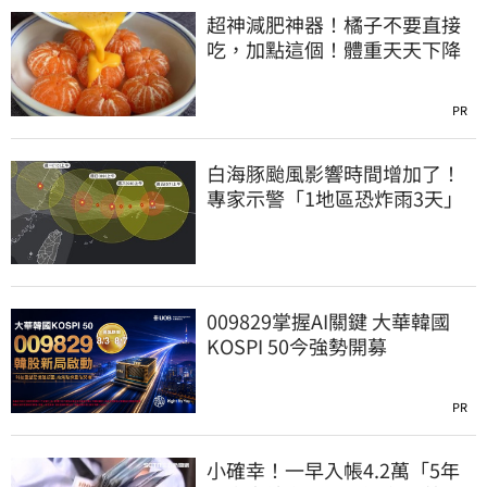
超神減肥神器！橘子不要直接
吃，加點這個！體重天天下降
PR
白海豚颱風影響時間增加了！
專家示警「1地區恐炸雨3天」
009829掌握AI關鍵 大華韓國
KOSPI 50今強勢開募
PR
小確幸！一早入帳4.2萬「5年