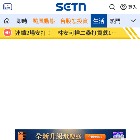
登入
即時
颱風動態
台股怎投資
生活
熱門
影音
連續2場安打！ 林安可掃二壘打貢獻1打
歐洲避
點