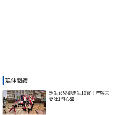
延伸閱讀
想生女兒卻連生10寶！年輕夫
妻吐1句心聲