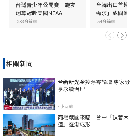
台灣青少年公開賽　施友
台韓出口首超日
翔奪冠赴美闖NCAA
需求」成關鍵
-283分鐘前
-54分鐘前
相關新聞
台新新光金控淨零論壇 專家分
享永續治理
4小時前
商場戰國來臨　台中「頂奢大
道」逐漸成形