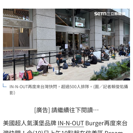
IN-N-OUT再度來台灣快閃，超過500人排隊。(圖／記者賴俊佑攝
影）
[廣告] 請繼續往下閱讀…
美國超人氣漢堡品牌
IN-N-OUT
Burger再度來台
灣
快閃
！今(19)日上午10點起在信義區 Dream