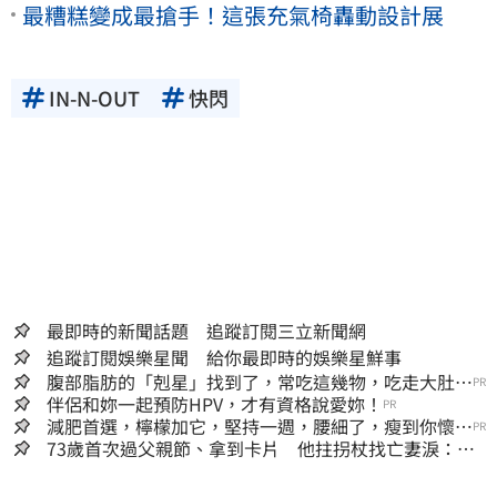
最糟糕變成最搶手！這張充氣椅轟動設計展
IN-N-OUT
快閃
最即時的新聞話題 追蹤訂閱三立新聞網
追蹤訂閱娛樂星聞 給你最即時的娛樂星鮮事
腹部脂肪的「剋星」找到了，常吃這幾物，吃走大肚
PR
囊，瘦出小蠻腰
伴侶和妳一起預防HPV，才有資格說愛妳！
PR
減肥首選，檸檬加它，堅持一週，腰細了，瘦到你懷疑
PR
人生
73歲首次過父親節、拿到卡片 他拄拐杖找亡妻淚：今
天好多人來幫我慶祝