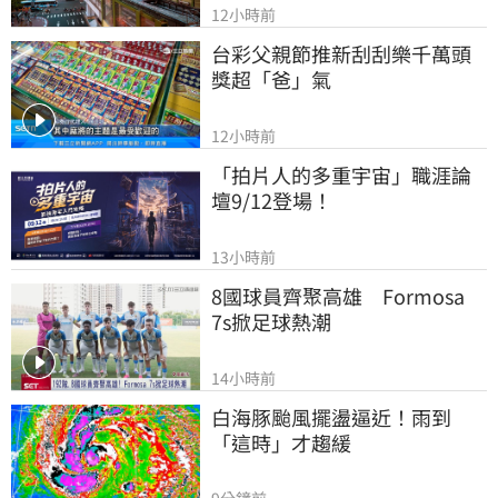
12小時前
台彩父親節推新刮刮樂千萬頭
獎超「爸」氣
12小時前
「拍片人的多重宇宙」職涯論
壇9/12登場！
13小時前
8國球員齊聚高雄　Formosa 
7s掀足球熱潮
14小時前
白海豚颱風擺盪逼近！雨到
「這時」才趨緩