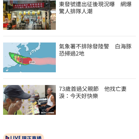
東發號遭出征後現況曝　網爆
驚人排隊人潮
氣象署不排除發陸警　白海豚
恐掃過2地
73歲首過父親節　他找亡妻
淚：今天好快樂
現正直播