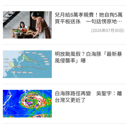
兒月給8萬孝親費！她自掏5萬
買平板送孫 一句話愣原地
「傷心不已」
(2026年07月30日)
明放颱風假？白海豚「最新暴
風侵襲率」曝
白海豚路徑再變　吳聖宇：離
台灣又更近了