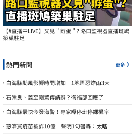
【#直播中LIVE】又見＂孵蛋＂? 路口監視器直播斑鳩
築巢駐足
熱門新聞
更多
白海豚颱風影響時間增加 1地區恐炸雨3天
石崇良、姜至剛驚傳請辭？衛福部回應了
白海豚最快今發海警！專家曝停班停課機率
慈濟買疫苗被詐10億 聲明1句醫轟：太瞎