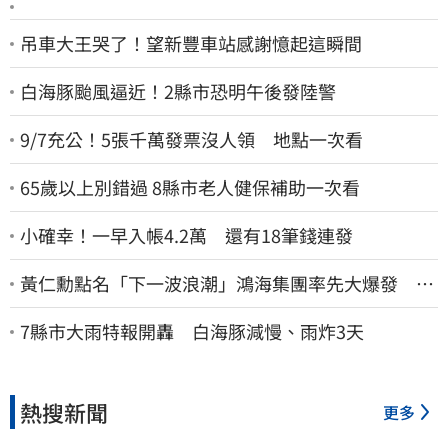
吊車大王哭了！望新豐車站感謝憶起這瞬間
白海豚颱風逼近！2縣市恐明午後發陸警
9/7充公！5張千萬發票沒人領 地點一次看
65歲以上別錯過 8縣市老人健保補助一次看
小確幸！一早入帳4.2萬 還有18筆錢連發
黃仁勳點名「下一波浪潮」鴻海集團率先大爆發 台
股這族群全面噴出
7縣市大雨特報開轟 白海豚減慢、雨炸3天
熱搜新聞
更多