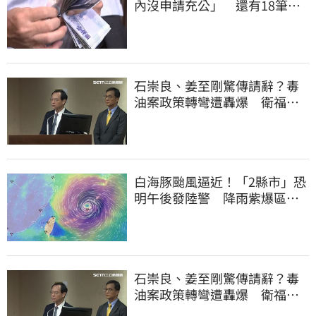
內沒申請充公」 還有18筆錢
連發到8月底
石崇良、姜至剛驚傳請辭？毒
油案政策轉彎遭轟爆 衛福部
回應了
白海豚颱風逼近！「2縣市」恐
明午後發陸警 降雨紫爆區域
曝光
石崇良、姜至剛驚傳請辭？毒
油案政策轉彎遭轟爆 衛福部
回應了