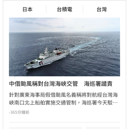
日本
台積電
台灣
中借颱風稱對台灣海峽交管　海巡署譴責
針對廣東海事局假借颱風名義稱將對航經台灣海
峽南口北上船舶實施交通管制，海巡署今天駁斥
中國無權在台灣海峽實施交通管制，並嚴厲譴
-365分鐘前
責。