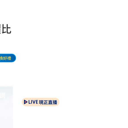
價比
換好禮
現正直播