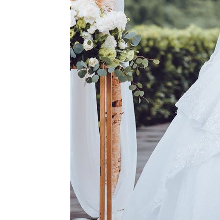
8國球員齊聚高雄 Formosa 7s掀足球
理想混蛋號召粉絲跨海追星吃美食！
18: