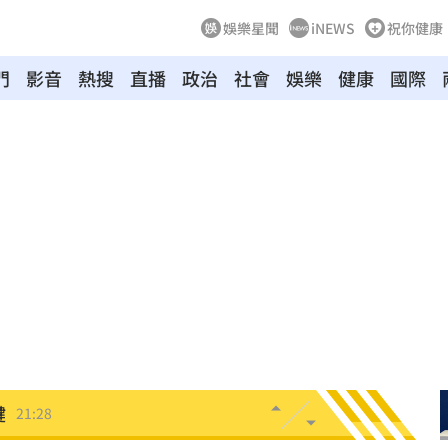
娛樂星聞
iNEWS
祝你健康
門
影音
熱搜
直播
政治
社會
娛樂
健康
國際
酸了
21:55
內幕
21:51
發
21:49
住
21:46
文版
21:32
鍵
21:28