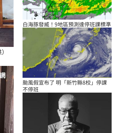
白海豚發威！9地區預測達停班課標準
供）
颱風假宣布了 明「新竹縣8校」停課
不停班