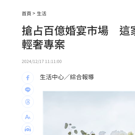
長崎原爆典禮台灣待遇惹議 遭疑顧忌
首頁
生活
6旬嬤省吃儉用擁千萬養老金 因1事後
搶占百億婚宴市場 這
RIIZE 3神曲連發！成燦一句話逼哭粉絲
輕奢專案
洞洞鞋竟是假透氣！藥師揭黴菌培養皿
遭蔡阿嘎開撕消失！蘿拉轉行161字首發
2024/12/17 11:11:00
狂飆後考驗來了！下週1指標恐掀美股暴
生活中心／綜合報導
蔣萬安再提疫苗封存30年！周軒引判決
2026全球移居排名 台灣「第5」贏日韓
革命衛隊要美滿足條件 否則不開放荷
ALLDAY PROJECT太狂！LIVE實力震