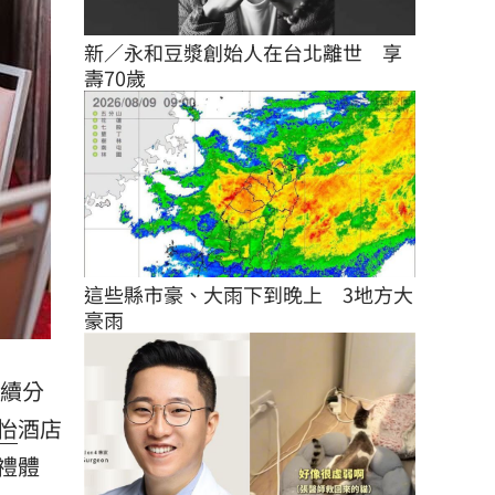
新／永和豆漿創始人在台北離世　享
壽70歲
這些縣市豪、大雨下到晚上　3地方大
豪雨
持續分
怡
酒店
禮體