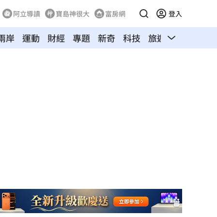
阿立導讀
寶島神很大
富房網
登入
兩岸
運動
財經
專題
新奇
科技
旅遊
汽車
寵物