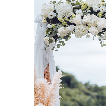
顧立雄視導第三作戰區 慰勉參演官兵
放雙手騎車喊手麻！騎士遭打臉仍判罰
夢幻跨團合體！SUMMER ANJELS重現
新／女大生伴兒屍6日聲押...法官裁定請
台灣彩券開獎直播中
20:31
LIVE三立+24小時直播
15:27
三立iNEWS新聞台線上直播
18:00
商場戰國來臨 台中「頂奢大道」逐漸
台彩父親節推新刮刮樂千萬頭獎超「爸
「拍片人的多重宇宙」職涯論壇9/12登