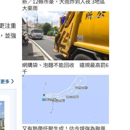
新／12縣市豪、大雨炸到入夜 3地區
大豪雨
更注重
，並強
網購袋、泡麵不能回收　違規最高罰6
千
更多
又有熱帶低壓生成！估今增強為颱風