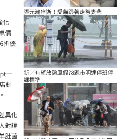
張元瀚猝逝！愛貓跟著走惹妻悲
強化
桌價
6折優
新／有望放颱風假?8縣市明達停班停
pt
一
課標準
店針
。
差異化
人對證
羊肚菌