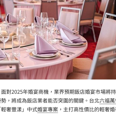
面對2025年婚宴商機，業界預期飯店婚宴市場將
優勢，將成為飯店業者能否突圍的關鍵。台北
六福萬
「輕奢豐漾」中式
婚宴專案
，主打高性價比的輕奢婚