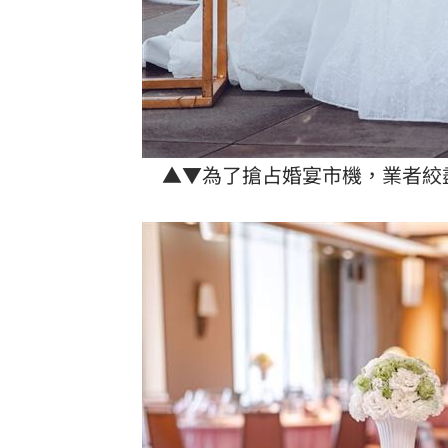
▲▼為了搶占婚宴市機，業者絞