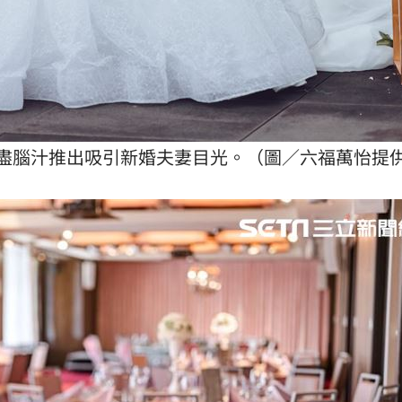
盡腦汁推出吸引新婚夫妻目光。（圖／六福萬怡提