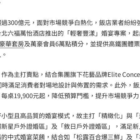
。
過300億元，面對市場競爭白熱化，飯店業者紛紛
台北六福萬怡酒店推出的「輕奢豐漾」婚宴專案，起
豪華套房
及萬豪會員6萬點積分，並提供高鐵團體票
人。
主打賣點，結合集團旗下花藝品牌Elite Conce
同時滿足消費者對場地設計與佈置的需求。此外，飯
每桌19,900元起，降低預算門檻，提升市場競爭力
好小型且高品質的婚宴模式，故主打「精緻化」與「
超新星戶外證婚區」及「敘日戶外證婚區」，滿足新
務的中式婚宴菜餚，結合如「松露百合爆三鮮」及「