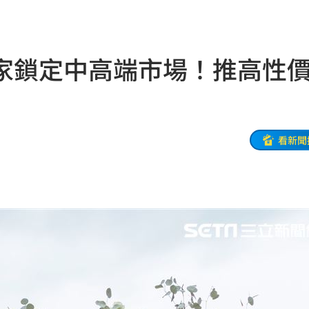
中國
21:25
悔了
21:19
家鎖定中高端市場！推高性
21:18
真相
21:11
文
21:01
看新聞
動
20:58
開酸
20:57
20:57
莫茲
20:56
撼全場
20:55