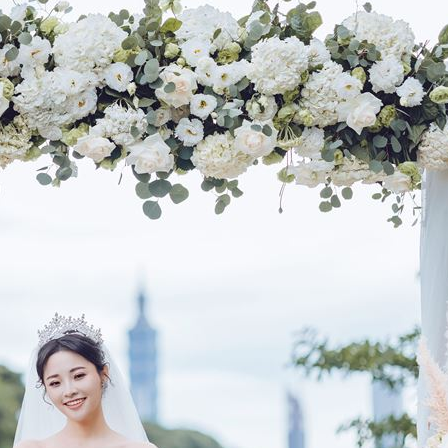
辛勞
20:54
20:48
BP神曲
20:42
回
20:39
成形
12:00
」氣
12:00
場！
10:30