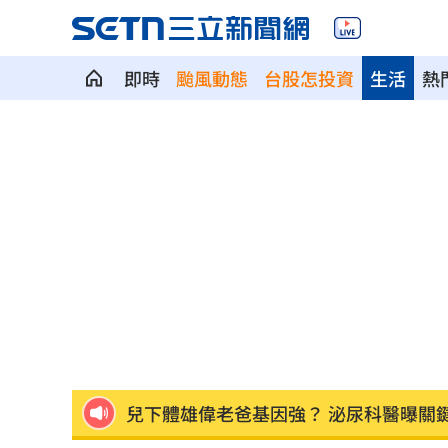
即時
颱風動態
台股怎投資
生活
熱
《大賣空》本尊喊美股會崩盤！專家狠
婆家父親節超窮酸聚餐！她怒揭檯面下
館長稱高端是生理食鹽水 王浩宇擬告
Red Velvet粉色系美炸！女神魅力藏不
NCT WISH空降舞台帥翻！獻唱新歌韓
兒下體雄偉老爸基因強？ 泌尿科醫曝關