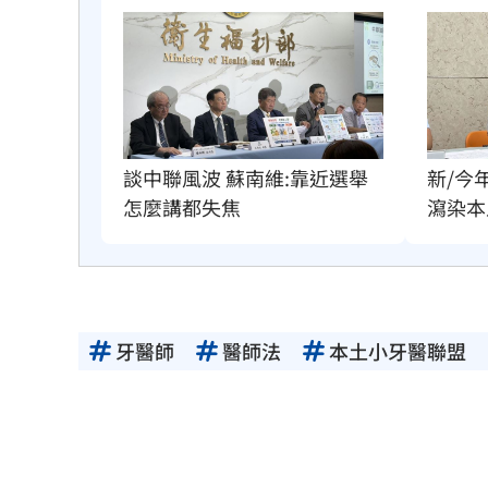
談中聯風波 蘇南維:靠近選舉
新/今
怎麼講都失焦
瀉染本
牙醫師
醫師法
本土小牙醫聯盟