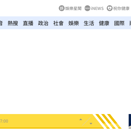
娛樂星聞
iNEWS
祝你健康
音
熱搜
直播
政治
社會
娛樂
生活
健康
國際
股
07:30
翻車
07:17
險
07:13
歸
07:11
中
07:08
7:00