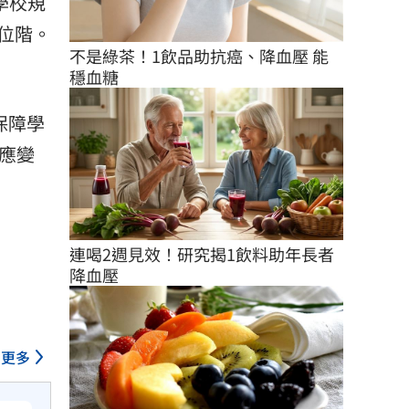
學校規
位階。
不是綠茶！1飲品助抗癌、降血壓 能
穩血糖
保障學
之應變
連喝2週見效！研究揭1飲料助年長者
降血壓
更多