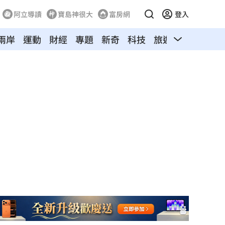
阿立導讀
寶島神很大
富房網
登入
兩岸
運動
財經
專題
新奇
科技
旅遊
汽車
寵物