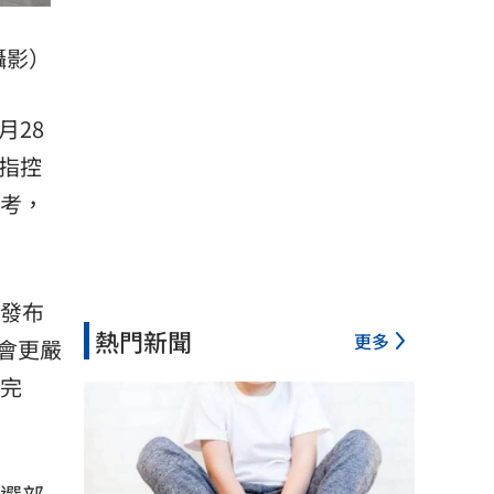
攝影）
月28
指控
參考，
就發布
熱門新聞
更多
會更嚴
水完