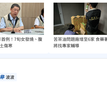
年首例！7旬女發燒、腹
苦茶油問題廠增至6家 食藥
土傷寒
將找專家輔導
波波