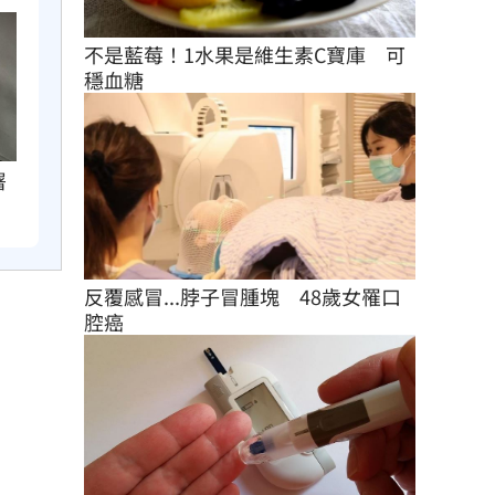
不是藍莓！1水果是維生素C寶庫　可
穩血糖
署
反覆感冒...脖子冒腫塊　48歲女罹口
腔癌