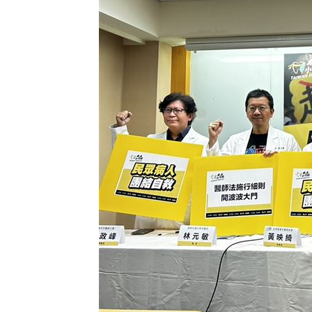
白海豚恐發陸警？專家曝暴風圈觸陸2關
網紅肥大叔猝逝！網淚：一直覺得怪
06:
白海豚最快今發海警！專家曝停班停課
「這10檔」領漲狂飆！海外ETF反攻
06:
台灣彩券開獎直播中
20:31
LIVE三立+24小時直播
15:27
三立iNEWS新聞台線上直播
18:00
理想混蛋號召粉絲跨海追星吃美食！
18: