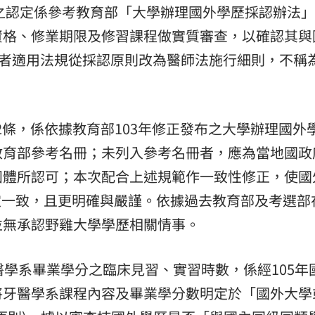
之認定係參考教育部「大學辦理國外學歷採認辦法
資格、修業期限及修習課程做實質審查，以確認其與
學者適用法規從採認原則改為醫師法施行細則，不稱
12條，係依據教育部103年修正發布之大學辦理國外
教育部參考名冊；未列入參考名冊者，應為當地國政
團體所認可；本次配合上述規範作一致性修正，使國
規定一致，且更明確與嚴謹。依據過去教育部及考選部
並無承認野雞大學學歷相關情事。
醫學系畢業學分之臨床見習、實習時數，係經105年
將牙醫學系課程內容及畢業學分數明定於「國外大學