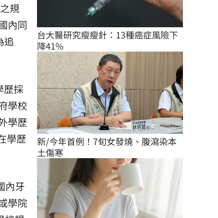
」之規
國內同
台大醫研究瘦瘦針：13種癌症風險下
為追
降41%
學歷採
府學校
外學歷
在學歷
新/今年首例！7旬女發燒、腹瀉染本
土傷寒
國內牙
或學院