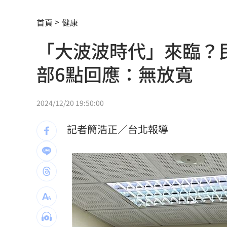
平均大賺88%！「10檔」台股老牌基金
首頁
健康
肉搜黃爸慘了！惹毛輝達下場曝
06:54
「大波波時代」來臨？
川普簽行政命令！限出生公民權禁生育
部6點回應：無放寬
王凱靈堂照惹淚 竟是「送媽媽的禮物
新／國道事故！車卡匝道…駕駛受困、
2024/12/20 19:50:00
7縣市大雨特報開轟 白海豚減慢、雨炸
記者簡浩正／台北報導
國道傳嚴重事故！2車碰撞「撇頭」3人
盤前／台指夜盤彈285點 台股拚延續反
美股多收黑！道瓊跌464點 費半小漲39
今迎立秋！「5星座、5生肖」財運旺到