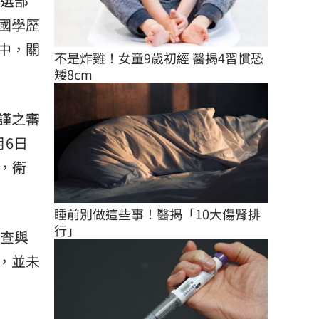
考選部
國學歷
中，關
不是炸雞！女童9歲初經 醫揭4習慣恐
矮8cm
謹之審
月6日
論，衛
睡前別做這些事！醫揭「10大傷腎排
行」
審查與
，並未