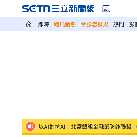
即時
颱風動態
台股怎投資
熱門
影
PCB正夯！他包下「30檔」供應鏈概念
慈濟遭詐10億 柯文哲當年嗆陳時中慘
揭美中角力暗潮 謝金河：台灣1類人危
車界女神忍7年職場性騷！李冠儀強勢回
醫曝「1情緒」恐是失智症警訊:大腦發炎
以AI對抗AI！北富銀組金融業防詐聯盟
0