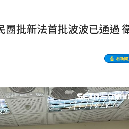
07:00
民團批新法首批波波已通過 
旅遊
06:50
」
06:41
昏迷
06:39
看新聞
3天
06:38
送醫
06:24
彈
06:21
點
06:12
爆
06:10