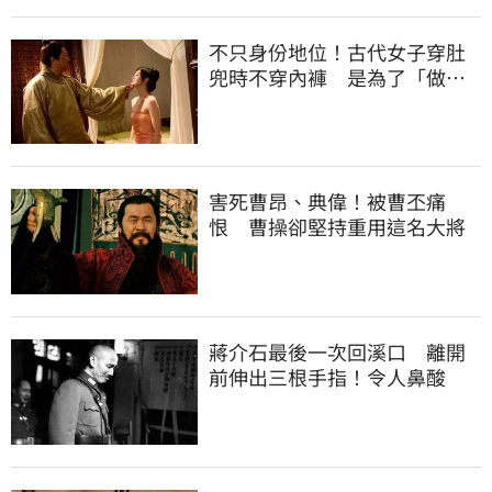
不只身份地位！古代女子穿肚
兜時不穿內褲 是為了「做這
事」超害羞
害死曹昂、典偉！被曹丕痛
恨 曹操卻堅持重用這名大將
蔣介石最後一次回溪口 離開
前伸出三根手指！令人鼻酸