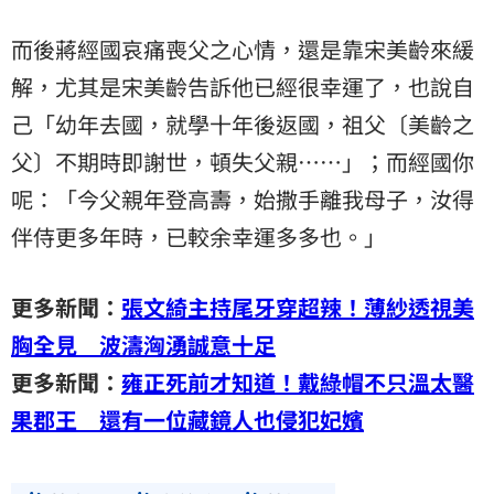
而後蔣經國哀痛喪父之心情，還是靠宋美齡來緩
解，尤其是宋美齡告訴他已經很幸運了，也說自
己「幼年去國，就學十年後返國，祖父〔美齡之
父〕不期時即謝世，頓失父親……」；而經國你
呢：「今父親年登高壽，始撒手離我母子，汝得
伴侍更多年時，已較余幸運多多也。」
更多新聞：
張文綺主持尾牙穿超辣！薄紗透視美
胸全見 波濤洶湧誠意十足
更多新聞：
雍正死前才知道！戴綠帽不只溫太醫
果郡王 還有一位藏鏡人也侵犯妃嬪