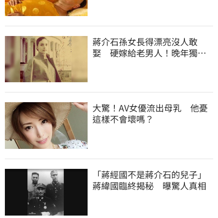
蔣介石孫女長得漂亮沒人敢
娶 硬嫁給老男人！晚年獨守
空閨
大驚！AV女優流出母乳 他憂
這樣不會壞嗎？
「蔣經國不是蔣介石的兒子」
蔣緯國臨終揭秘 曝驚人真相