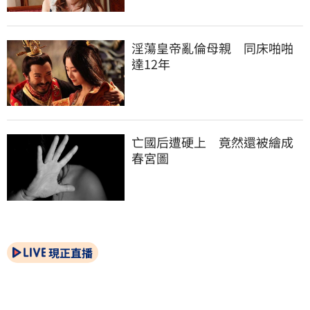
淫蕩皇帝亂倫母親　同床啪啪
達12年
亡國后遭硬上　竟然還被繪成
春宮圖
現正直播