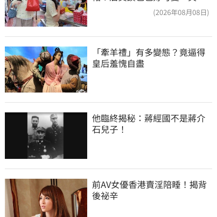
回：我自己做的
(2026年08月08日)
「牽羊禮」有多變態？竟逼得
皇后羞愧自盡
他臨終揭秘：蔣經國不是蔣介
石兒子！
前AV女優香港賣淫陪睡！揭背
後祕辛