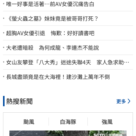
唯一好事是活著…前AV女優沉痛告白
《螢火蟲之墓》妹妹竟是被哥哥打死？
超胸AV女優引退 悔歎：好好讀書吧
大老遭暗殺 為何成龍、李連杰不能說
女山友攀登「八大秀」迷途失聯4天 家人急求助：
剩我媽還沒找到
長城盡頭竟是在大海裡！建沙灘上萬年不倒
熱搜新聞
更多
颱風
白海豚
強風