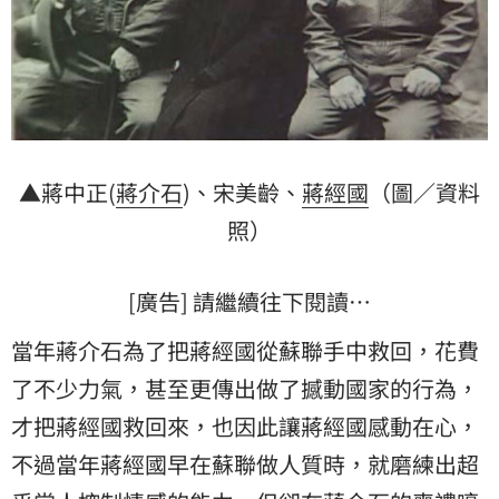
▲蔣中正(
蔣介石
)、宋美齡、
蔣經國
（圖／資料
照）
[廣告] 請繼續往下閱讀…
當年蔣介石為了把蔣經國從蘇聯手中救回，花費
了不少力氣，甚至更傳出做了撼動國家的行為，
才把蔣經國救回來，也因此讓蔣經國感動在心，
不過當年蔣經國早在蘇聯做人質時，就磨練出超