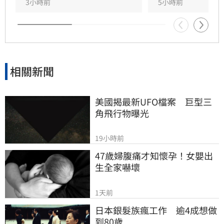
3小時前
5小時前
相關新聞
美國揭最新UFO檔案　巨型三
角飛行物曝光
19小時前
47歲婦腹痛才知懷孕！女嬰出
生全家嚇壞
1天前
日本銀髮族瘋工作　逾4成想做
到80歲