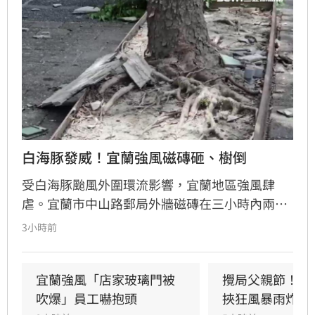
白海豚發威！宜蘭強風磁磚砸、樹倒
受白海豚颱風外圍環流影響，宜蘭地區強風肆
虐。宜蘭市中山路郵局外牆磁磚在三小時內兩度
剝落，武營街亦發生磁磚砸地險象，所幸無人傷
3小時前
亡。此外，五結與三星鄉傳出路樹倒塌，市區選
舉看板受強風吹襲搖搖欲墜，烏石港賞鯨船被迫
全面停駛。
宜蘭強風「店家玻璃門被
攪局父親節！中
吹爆」員工嚇抱頭
挾狂風暴雨炸雙