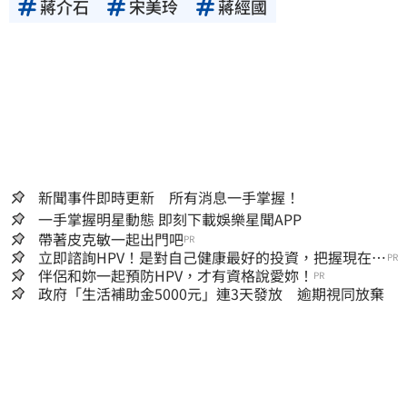
蔣介石
宋美玲
蔣經國
新聞事件即時更新 所有消息一手掌握！
一手掌握明星動態 即刻下載娛樂星聞APP
帶著皮克敏一起出門吧
PR
立即諮詢HPV！是對自己健康最好的投資，把握現在不
PR
嫌晚！
伴侶和妳一起預防HPV，才有資格說愛妳！
PR
政府「生活補助金5000元」連3天發放 逾期視同放棄