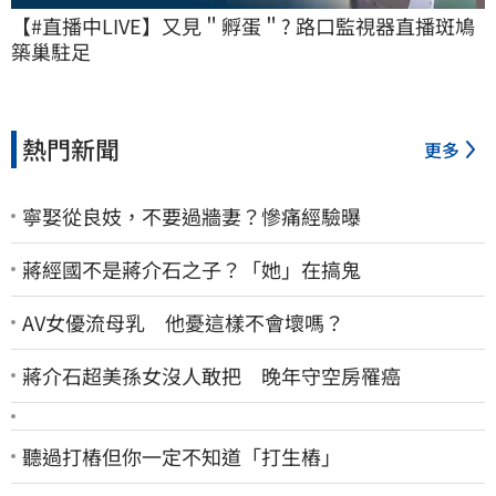
【#直播中LIVE】又見＂孵蛋＂? 路口監視器直播斑鳩
築巢駐足
熱門新聞
更多
寧娶從良妓，不要過牆妻？慘痛經驗曝
蔣經國不是蔣介石之子？「她」在搞鬼
AV女優流母乳 他憂這樣不會壞嗎？
蔣介石超美孫女沒人敢把 晚年守空房罹癌
聽過打樁但你一定不知道「打生樁」