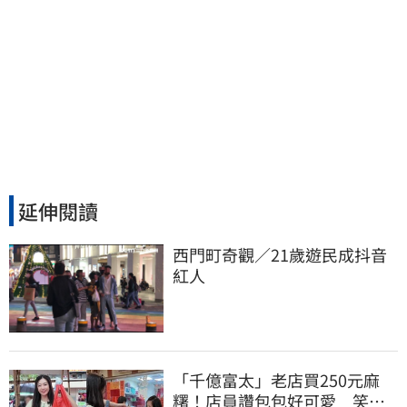
延伸閱讀
西門町奇觀／21歲遊民成抖音
紅人
「千億富太」老店買250元麻
糬！店員讚包包好可愛 笑