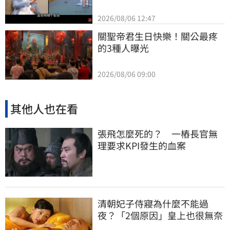
2026/08/06 12:47
關聖帝君生日快樂！關公最疼
的3種人曝光
2026/08/06 09:00
其他人也在看
張飛怎麼死的？ 一樁長官無
理要求KPI發生的血案
清朝妃子侍寢為什麼不能過
夜？「2個原因」皇上也很無奈