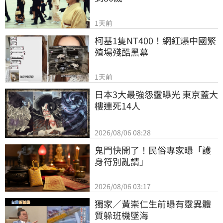
1天前
柯基1隻NT400！網紅爆中國繁
殖場殘酷黑幕
1天前
日本3大最強怨靈曝光 東京蓋大
樓連死14人
2026/08/06 08:28
鬼門快開了！民俗專家曝「護
身符別亂請」
2026/08/06 03:17
獨家／黃崇仁生前曝有靈異體
質躲班機墜海