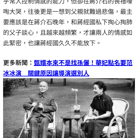
乎常人控制情感的能力，但卻在蔣介石的喪禮嚎
啕大哭，往後更是一想到父親就難過悲傷，最主
要應該是在蔣介石晚年，和蔣經國私下掏心掏肺
的父子談心，且越來越頻繁，才讓兩人的情感如
此緊密，也讓蔣經國久久不能放下。
更多新聞：
甄嬛本來不是找孫儷！華妃點名要范
冰冰演 關鍵原因讓導演選別人