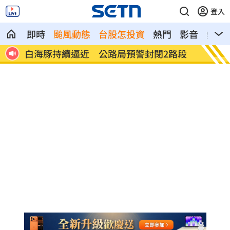
登入
即時
颱風動態
台股怎投資
熱門
影音
熱搜
了
白海豚持續逼近 公路局預警封閉2路段
台中里
心」