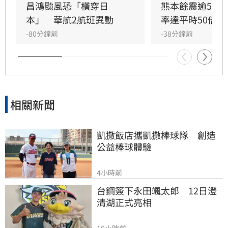
昌鴻颱風恐「橫穿日
熊本餘震逾590
本」　華航2航班異動
率達平時50倍
-80分鐘前
-38分鐘前
相關新聞
凱撒飯店攜凱撒棒球隊　創造
公益棒球體驗
4小時前
台鋼簽下永田颯太郎　12日澄
清湖正式亮相
10小時前