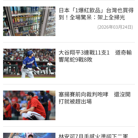
日本「1爆紅飲品」台灣也買得
到！全場驚呆：架上全掃光
(2026年03月24日)
大谷翔平3連戰11支1　道奇輸
響尾蛇9戰8敗
塞揚賽前向裁判咆哮　還沒開
打就被趕出場
林安可7月手感火燙卻下二軍　