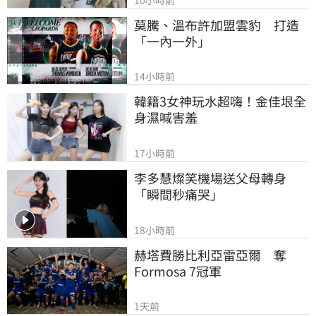
莫騰、溫布許加盟雲豹　打造
「一內一外」
14小時前
韓籍3女神玩水超嗨！金佳垠全
身濕喊害羞
17小時前
李多慧燦笑機場送父母轉身
「瞬間秒痛哭」
18小時前
赫塔費勝比利亞雷亞爾　奪
Formosa 7冠軍
1天前