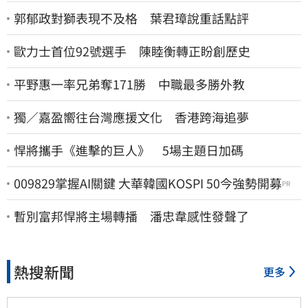
郭郁政對獅表現不及格 葉君璋說重話點評
歐力士首位92號選手 陳睦衡轉正盼創歷史
平野惠一率兄弟奪171勝 中職最多勝外教
獨／嘉盈嚮往台灣應援文化 香港跨海追夢
悍將攜手《進擊的巨人》 5場主題日加碼
009829掌握AI關鍵 大華韓國KOSPI 50今強勢開募
PR
暫別富邦悍將主場轉播 潘忠韋感性發聲了
熱搜新聞
更多