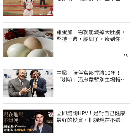
喊話想代言啤酒
雞蛋加一物就能減掉大肚腩，
堅持一週，腰細了，瘦到你懷
疑人生！
PR
中職／陪伴富邦悍將10年！
「喇叭」潘忠韋暫別主場轉
播 感性發聲了
立即諮詢HPV！是對自己健康
最好的投資，把握現在不嫌
晚！