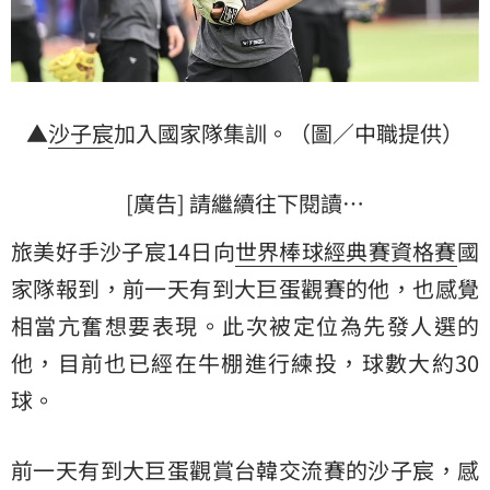
▲
沙子宸
加入國家隊集訓。（圖／中職提供）
[廣告] 請繼續往下閱讀…
旅美好手沙子宸14日向
世界棒球經典賽資格賽
國
家隊報到，前一天有到大巨蛋觀賽的他，也感覺
相當亢奮想要表現。此次被定位為先發人選的
他，目前也已經在牛棚進行練投，球數大約30
球。
前一天有到大巨蛋觀賞台韓交流賽的沙子宸，感