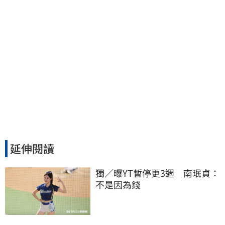
延伸閱讀
獨／曝YT暫停更3週　南珉貞：
不是因為錢