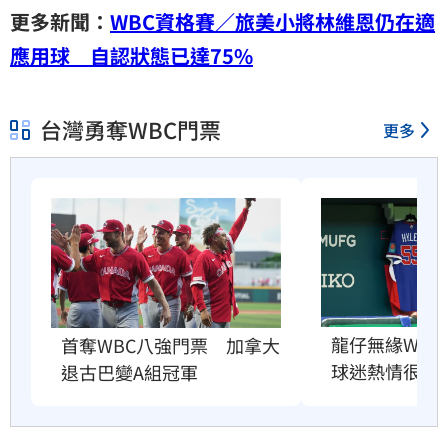
更多新聞：
WBC資格賽／旅美小將林維恩仍在適
應用球 自認狀態已達75%
台灣勇奪WBC門票
更多
龍仔無緣WB
首奪WBC八強門票　加拿大
球迷熱情很感
退古巴變A組冠軍