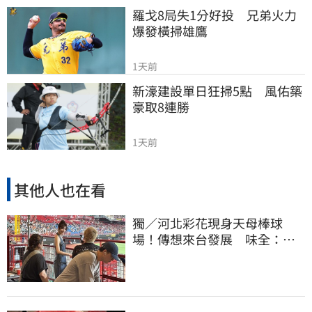
羅戈8局失1分好投　兄弟火力
爆發橫掃雄鷹
1天前
新濠建設單日狂掃5點　風佑築
豪取8連勝
1天前
其他人也在看
獨／河北彩花現身天母棒球
場！傳想來台發展 味全：歡
迎各界人士進場