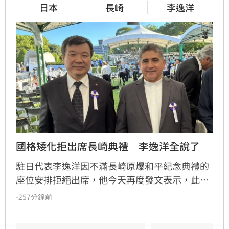
日本
長崎
李逸洋
國格矮化拒出席長崎典禮　李逸洋全說了
駐日代表李逸洋因不滿長崎原爆和平紀念典禮的
座位安排拒絕出席，他今天再度發文表示，此舉
是以「戰略高度」因應台灣國格遭矮化，若台灣
-257分鐘前
接受非使節團待遇，恐形成「骨牌效應」，讓中
國將「長崎模式」施加於日本其他地方。