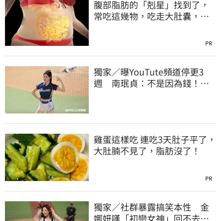
腹部脂肪的「剋星」找到了，
常吃這幾物，吃走大肚囊，瘦
出小蠻腰
PR
獨家／曝YouTute頻道停更3
週 南珉貞：不是因為錢！粉
絲這句讓她不放棄
雞蛋這樣吃 連吃3天肚子平了，
大肚腩不見了，脂肪沒了！
PR
獨家／社群暴露搞笑本性 金
娜妍嘆「初戀女神」回不去！