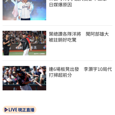
日媒爆原因
葉總讚各隊洋將　聞阿部雄大
被註銷好吃驚
連6場板凳出發　李灝宇10局代
打掃超前分
現正直播