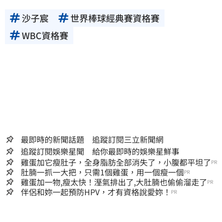
沙子宸
世界棒球經典賽資格賽
WBC資格賽
最即時的新聞話題 追蹤訂閱三立新聞網
追蹤訂閱娛樂星聞 給你最即時的娛樂星鮮事
雞蛋加它瘦肚子，全身脂肪全部消失了，小腹都平坦了
PR
肚腩一抓一大把，只需1個雞蛋，用一個瘦一個
PR
雞蛋加一物,瘦太快！溼氣排出了,大肚腩也偷偷溜走了
PR
伴侶和妳一起預防HPV，才有資格說愛妳！
PR