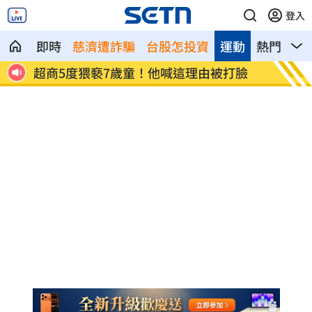
登入
即時
慈濟遭詐騙
台股怎投資
運動
熱門
影
四雄
超商5度猥褻7歲童！他喊這理由被打臉
Appl
環