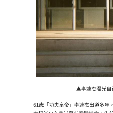
飲料空盒找嘸地方丟 騎車咬著遭攔查
63歲章小蕙吐露心聲：後悔當年嫁給鍾
白海豚颱風擺盪逼近！雨到「這時」才
最遺憾童年記憶空白 禹菡：當年真不
台灣彩券開獎直播中
20:31
LIVE三立+24小時直播
15:27
三立iNEWS新聞台線上直播
18:00
台彩父親節推新刮刮樂千萬頭獎超「爸
▲
李連杰
曝光自
商場戰國來臨 台中「頂奢大道」逐漸
61歲「功夫皇帝」李連杰出道多年
「拍片人的多重宇宙」職涯論壇9/12登