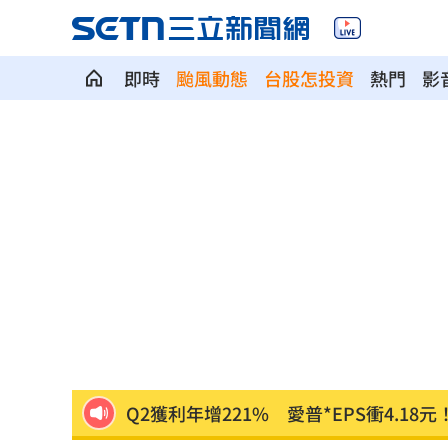
即時
颱風動態
台股怎投資
熱門
影
華許9月升息？ING：匯市在他與戰爭間
老後離婚財產怎麼分？ 丈夫退休金拒
「這餐飲集團」擺脫陰霾！上半年營收
賓士S500擋浩劫！車主這話暖哭全網
01
台股暴跌誰最能扛 高含金這幾檔繳正
Q2獲利年增221% 愛普*EPS衝4.18元