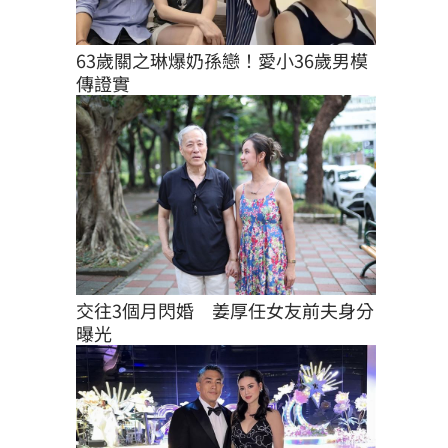
63歲關之琳爆奶孫戀！愛小36歲男模
傳證實
交往3個月閃婚　姜厚任女友前夫身分
曝光