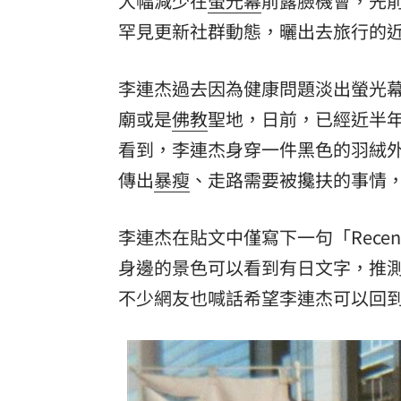
大幅減少在
螢光幕
前露臉機會，先
罕見更新社群動態，曬出去旅行的
8國球員齊聚高雄 Formosa 7s掀足球
理想混蛋號召粉絲跨海追星吃美食！
18:
李連杰過去因為健康問題淡出螢光
廟或是
佛教
聖地，日前，已經近半
看到，李連杰身穿一件黑色的羽絨
傳出
暴瘦
、走路需要被攙扶的事情
李連杰在貼文中僅寫下一句「Recen
身邊的景色可以看到有日文字，推測
不少網友也喊話希望李連杰可以回