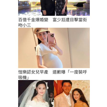
百億千金爆婚變　富少尪遭目擊當街
吻小三
愷樂認女兒早產　道歉曝「一度裝呼
吸機」