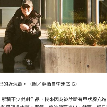
槓警
00:23
鎮濤
00:22
趨緩
00:19
懂事
00:12
」氣
12:00
己的近況照。（圖／翻攝自李連杰IG）
成形
12:00
，累積不少戲劇作品，後來因為被診斷有甲狀腺亢進
場！
10:30