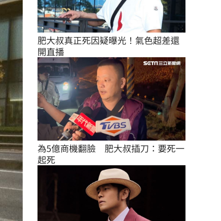
肥大叔真正死因疑曝光！氣色超差還
開直播
為5億商機翻臉　肥大叔插刀：要死一
起死