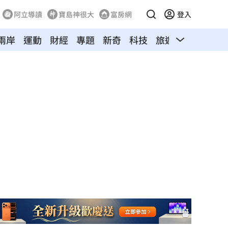
阿立導讀
寶島神很大
富房網
登入
兩岸
運動
財經
專題
新奇
科技
旅遊
汽車
寵物