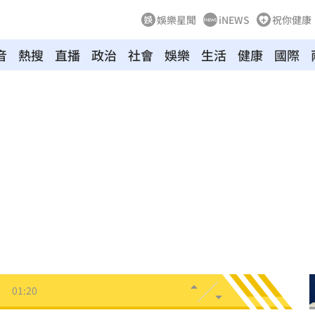
娛樂星聞
iNEWS
祝你健康
音
熱搜
直播
政治
社會
娛樂
生活
健康
國際
拉鋸
03:10
分
03:08
創高
03:06
:53
報酬
01:45
！
01:20