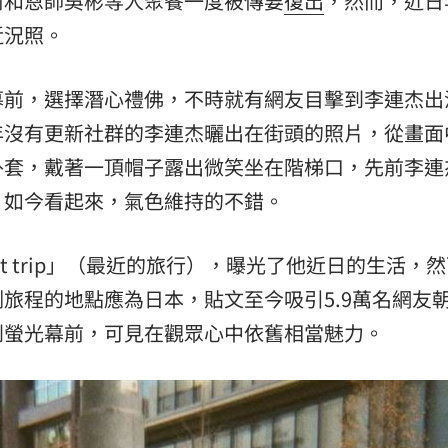
前和恩師吳彬等人聚餐一度被傳要
復出
，然而，近日
近況照。
熱潮
10:00
15
幕前，選擇潛心禮佛，不時就有網友目擊到李連杰出
年沒有更新社群的李連杰曬出在街頭的照片，從畫面
外套，戴著一頂帽子露出微笑坐在階梯口，先前李連
，如今看起來，氣色維持的不錯。
t trip」（最近的旅行），曝光了他近日的生活，
旅程的地點應為日本，貼文至今吸引5.9萬名網友
到螢光幕前，可見在觀眾心中依舊相當魅力。