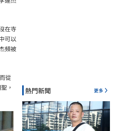
李連杰
沒在寺
中可以
杰頻被
然而從
朝聖，
熱門新聞
更多