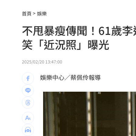
宏福苑大火調查出爐！菸頭引燃施工雜
首頁
娛樂
定投10年翻逾5倍 這檔吸引存股族卡位
不甩暴瘦傳聞！61歲李
新／四指齊揚！台指期飆破500點
00:48
笑「近況照」曝光
慈濟遭詐10.6億元！全款拿回解方曝
00:
稱龍蝦咬完就吐 爆李世宗要信徒喝精
2025/02/20 13:47:00
樂天女孩淚揭往事 愛意表達障礙遭重
娛樂中心／蔡佩伶報導
一張百萬太貴！他公開高價股買法：賺3
獨／海外遊學增強外語 台人夯英、美
長尾獼猴失控狂襲居民！官方追查異常
伊波拉失控！專家憂病毒恐已突變
00:23