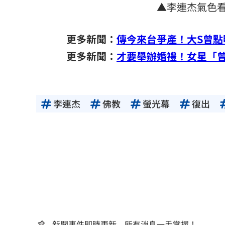
▲李連杰氣色看
更多新聞：
傳今來台爭產！大S曾
更多新聞：
才要舉辦婚禮！女星「
李連杰
佛教
螢光幕
復出
新聞事件即時更新 所有消息一手掌握！