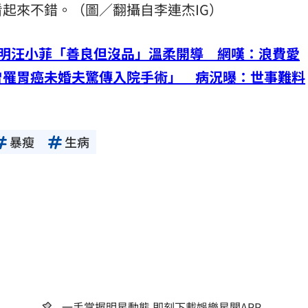
起來不錯。（圖／翻攝自李連杰IG）
點明汪小菲「善良但沒品」溫柔開導 網嘆：浪費愛
曾罹胃癌未婚夫驚傳入院手術」 病況曝：世事難料
暴瘦
生病
一手掌握明星動態 即刻下載娛樂星聞APP