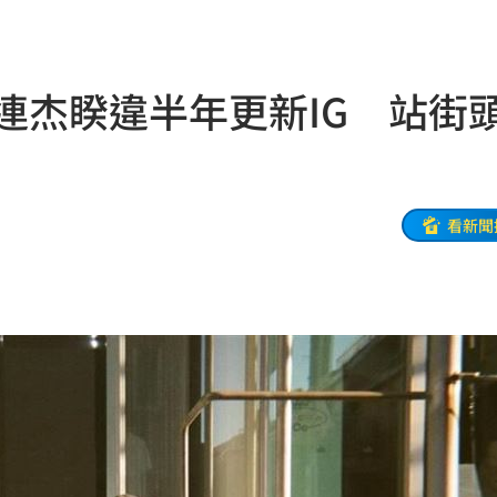
物
01:17
！
01:03
連杰睽違半年更新IG 站街
47
油
00:43
看新聞
擊
00:41
0萬
00:36
、加
00:31
原因
00:26