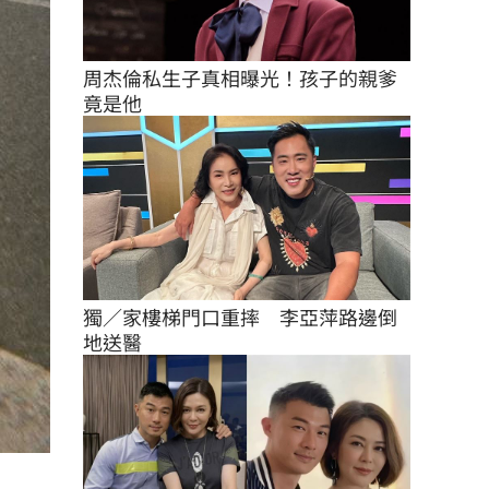
周杰倫私生子真相曝光！孩子的親爹
竟是他
獨／家樓梯門口重摔　李亞萍路邊倒
地送醫