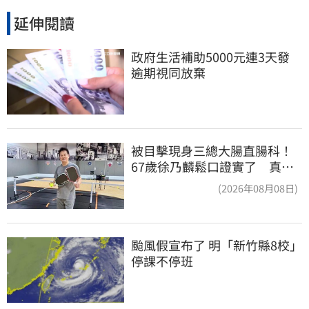
延伸閱讀
政府生活補助5000元連3天發 
逾期視同放棄
被目擊現身三總大腸直腸科！
67歲徐乃麟鬆口證實了 真實
體況曝光
(2026年08月08日)
颱風假宣布了 明「新竹縣8校」
停課不停班