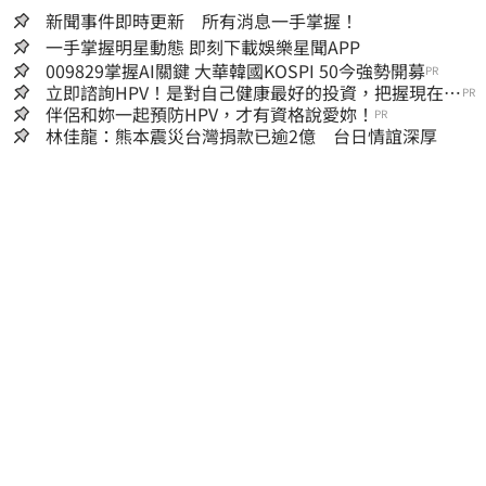
新聞事件即時更新 所有消息一手掌握！
一手掌握明星動態 即刻下載娛樂星聞APP
009829掌握AI關鍵 大華韓國KOSPI 50今強勢開募
PR
立即諮詢HPV！是對自己健康最好的投資，把握現在不
PR
嫌晚！
伴侶和妳一起預防HPV，才有資格說愛妳！
PR
林佳龍：熊本震災台灣捐款已逾2億 台日情誼深厚