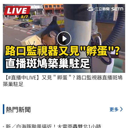
【#直播中LIVE】又見＂孵蛋＂? 路口監視器直播斑鳩
築巢駐足
熱門新聞
更多
新／白海豚颱風逼近！大雷雨轟雙北1小時