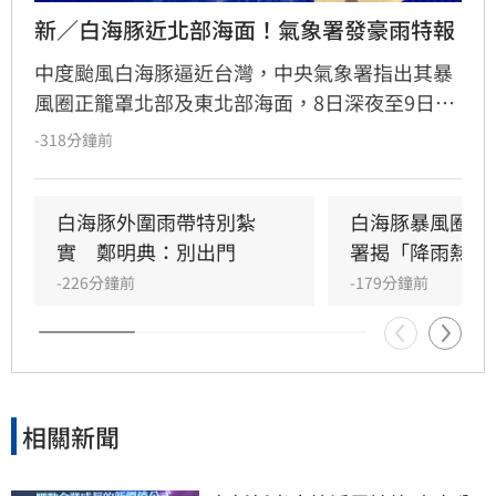
新／白海豚近北部海面！氣象署發豪雨特報
中度颱風白海豚逼近台灣，中央氣象署指出其暴
風圈正籠罩北部及東北部海面，8日深夜至9日白
天是影響最劇烈時刻。受外圍環流影響，中北部
-318分鐘前
山區恐現大豪雨，新竹苗栗累積雨量上看350毫
米，花東地區則受沉降作用影響，持續出現38度
極端高溫。沿海地區風浪強勁，基隆北海岸掀起
白海豚外圍雨帶特別紮
白海豚暴風圈縮
6米巨浪，適逢年度大潮，低窪地區務必慎防積
實　鄭明典：別出門
署揭「降雨熱區
淹水。預計颱風將於9日晚間登陸中國後減弱，
-226分鐘前
-179分鐘前
北部降雨有望在10日清晨趨緩，提醒民眾父親節
連假期間避免前往山區及海邊活動，並隨時留意
氣象署最新發布的豪雨特報與防颱資訊，確保生
命財產安全。
相關新聞