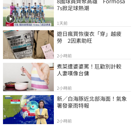
8國球員齊聚高雄　Formosa 
7s掀足球熱潮
1天前
遊日瘋買恢復衣「穿」越疲
勞　2因素助旺
2小時前
煮菜遭婆婆罵！尫勸別計較　
人妻嘆像台傭
2小時前
新／白海豚近北部海面！氣象
署發豪雨特報
2小時前