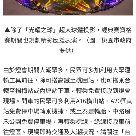
▲除了「光耀之球」超大球體投影，經典賽資格
賽期間也規劃精彩應援表演。（圖／桃園市政府
提供）
由於燈會期間人潮眾多，民眾可多加利用大眾運
輸工具前往，除可搭高鐵至桃園站，也可搭乘台
鐵至楊梅站或內壢站下車，轉乘免費接駁到燈會
現場。開車的民眾可多利用A16橫山站、A20興南
站免費停車場轉乘機捷，或至泰豐輪胎、中路風
禾公園免費停車場，再轉乘棕線、綠線接駁車前
往燈區。現場即時交通及人潮狀況，請關注「台