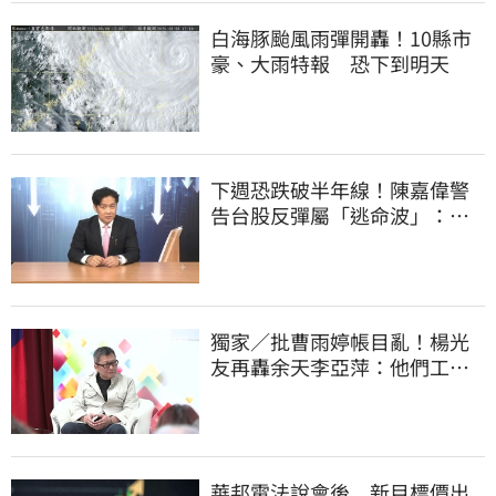
白海豚颱風雨彈開轟！10縣市
豪、大雨特報 恐下到明天
下週恐跌破半年線！陳嘉偉警
告台股反彈屬「逃命波」：空
頭大屠殺剛開始
獨家／批曹雨婷帳目亂！楊光
友再轟余天李亞萍：他們工會
跟演藝圈沒關
華邦電法說會後 新目標價出