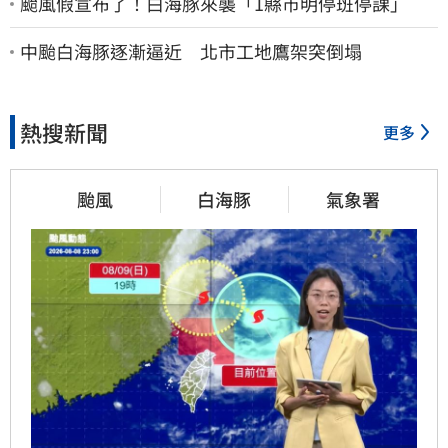
颱風假宣布了！白海豚來襲「1縣市明停班停課」
中颱白海豚逐漸逼近 北市工地鷹架突倒塌
熱搜新聞
更多
颱風
白海豚
氣象署