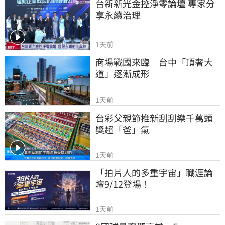
台新新光金控淨零論壇 專家分
享永續治理
1天前
商場戰國來臨　台中「頂奢大
道」逐漸成形
1天前
台彩父親節推新刮刮樂千萬頭
獎超「爸」氣
1天前
「拍片人的多重宇宙」職涯論
壇9/12登場！
1天前