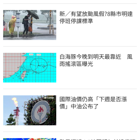
新／有望放颱風假?8縣市明達
停班停課標準
白海豚今晚到明天最靠近　風
雨搖滾區曝光
國際油價仍高「下週是否漲
價」中油公布了