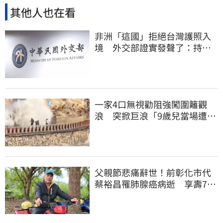
其他人也在看
非洲「這國」拒絕台灣護照入
境 外交部證實發聲了：持續
交涉聯繫
一家4口無視勸阻強闖圍籬觀
浪 突掀巨浪「9歲兒當場遭捲
入海」
父親節悲痛辭世！前彰化市代
蔡裕昌罹肺腺癌病逝 享壽71
歲