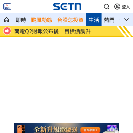
登入
即時
颱風動態
台股怎投資
生活
熱門
影音
雨特
南電Q2財報公布後 目標價調升
俄軍空