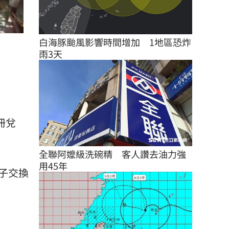
白海豚颱風影響時間增加　1地區恐炸
雨3天
冊兌
全聯阿嬤級洗碗精　客人讚去油力強
用45年
子交換