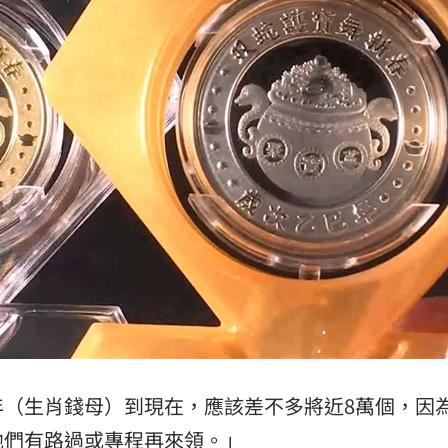
年（生肖錢母）到現在，應該差不多將近8萬個，因
他們有路過或專程再來領。」