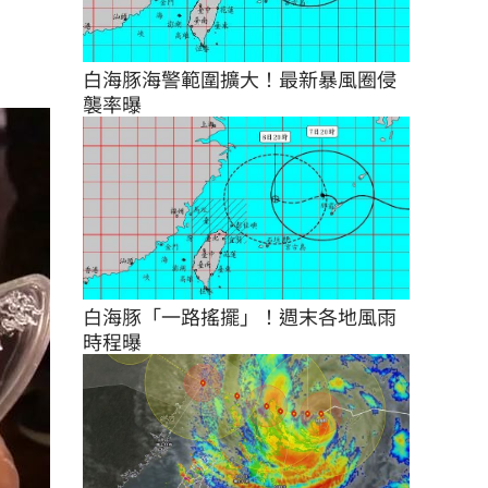
白海豚海警範圍擴大！最新暴風圈侵
襲率曝
白海豚「一路搖擺」！週末各地風雨
時程曝