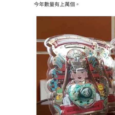
今年數量有上萬個。
「拍片人的多重宇宙」職涯論壇9/12登
8國球員齊聚高雄 Formosa 7s掀足球
理想混蛋號召粉絲跨海追星吃美食！
18: