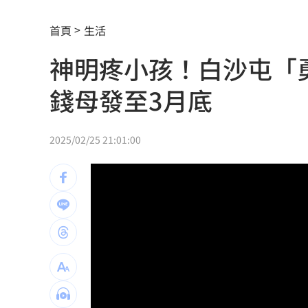
撞臉大咖韓星！《陽光》導演簽下台大
首頁
生活
台大3碩1博疑學歷造假 姜厚任女友發
神明疼小孩！白沙屯「勇
發新冠藥拉票！郭再添陸妻二審下場慘
錢母發至3月底
父親節提政見禮包 蘇巧慧：要做最強
楊千霈一人扛2女兒出國！突崩潰大哭
11
2025/02/25 21:01:00
王凱生前暴瘦！經紀人曝「這裡」出狀
見放火翻垃圾找相機 黃豪平憶16年前
中國藉颱風交管台海船舶 ！陸委會回擊
白海豚甩雨彈！週末炸大雨區域曝光
11:
獨／姜厚任新歡爆黑歷史 楊光友怒揭