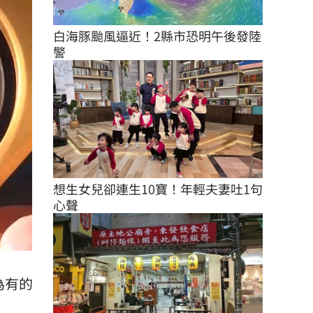
白海豚颱風逼近！2縣市恐明午後發陸
警
想生女兒卻連生10寶！年輕夫妻吐1句
心聲
為有的