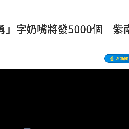
正妹
11:59
聲了
11:57
」字奶嘴將發5000個 紫
11:56
後盾
11:54
:49
看新聞
況
11:48
往事
11:47
11:44
35
內幕
11:31