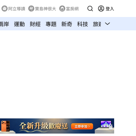
阿立導讀
寶島神很大
富房網
登入
兩岸
運動
財經
專題
新奇
科技
旅遊
汽車
寵物