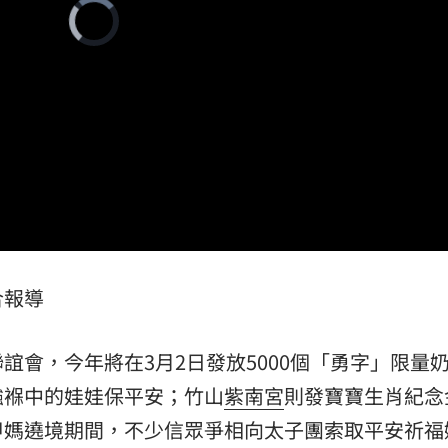
Video
懷孕
Player
11:27
is
loading.
11:20
吊
11:18
離世
11:15
合報導
效率
12:00
誼會，今年將在3月2日發放5000個「勇字」限量
成形
12:00
襁褓中的娃娃保平安；竹山
紫南宮
則發寶寶生肖紀念
甲媽遶境期間，不少信眾爭相向太子團索取平安祈福
」氣
12:00