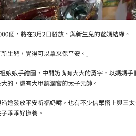
000個，將在3月2日發放，與新生兒的爸媽結緣。
有新生兒，覺得可以拿來保平安。」
媽祖娘娘手繪圖，中間奶嘴有大大的勇字，以媽媽手
長大的，還有大甲鎮瀾宮的太子元帥。
頭沿途發放平安祈福奶嘴，也有不少信眾搭上與三太
孩子乖乖好撫養。