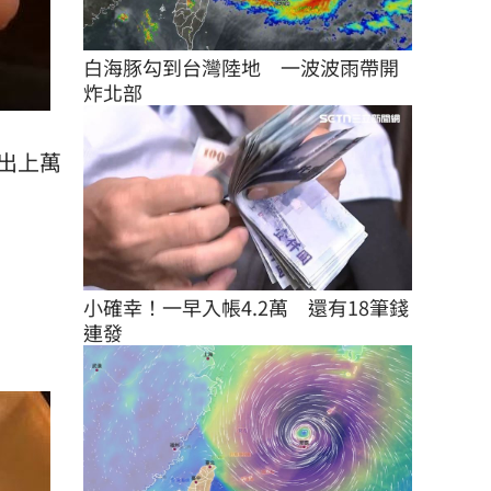
白海豚勾到台灣陸地　一波波雨帶開
炸北部
出上萬
小確幸！一早入帳4.2萬　還有18筆錢
連發