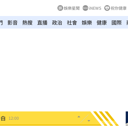
娛樂星聞
iNEWS
祝你健康
門
影音
熱搜
直播
政治
社會
娛樂
健康
國際
離世
12:10
收押
12:07
生成
12:03
傷害
12:03
告白
12:00
了
11:59