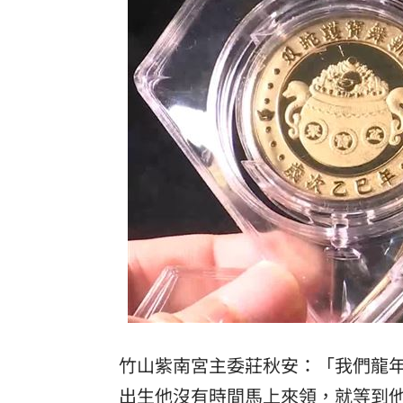
竹山紫南宮主委莊秋安：「我們龍
出生他沒有時間馬上來領，就等到