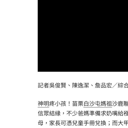
56歲男星突宣布再婚 神秘圈外妻子已
綠5戰將推父親節影音 他遭賴清德吐槽
快移車！新北高灘地「這時間」強制拖
奉獻醫學研究逾40年！林慶順教授不幸
台灣彩券開獎直播中
20:31
Loaded
:
Unmute
LIVE三立+24小時直播
15:27
0%
記者吳俊賢、陳逸潔、詹品宏／綜
三立iNEWS新聞台線上直播
18:00
AI時代！威力馬導入智慧營運系統提升
神明
疼小孩！苗栗
白沙屯媽祖
沙鹿聯
商場戰國來臨 台中「頂奢大道」逐漸
信眾結緣，不少爸媽準備求奶嘴給
母
，家長可憑兒童手冊兌換；而大
台彩父親節推新刮刮樂千萬頭獎超「爸