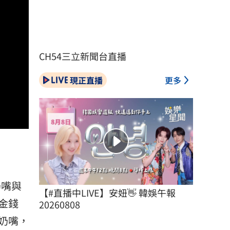
CH54三立新聞台直播
現正直播
更多
奶嘴與
【#直播中LIVE】安妞👋 韓娛午報 
金
錢
20260808
奶嘴，