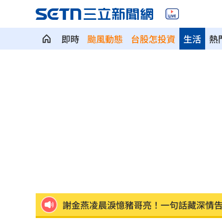
即時
颱風動態
台股怎投資
生活
熱
瑪丹娜背後推手 69歲大咖製作人家中
不滿被碎念 尪抓狂揮金屬拐杖殺妻遭
籃球賽幽靈隊伍灌水 廠商認了：是AI
掐頸列車長互毆！75歲翁頭破血流怒告
謝金燕凌晨淚憶豬哥亮！一句話藏深情
遭謝金河轟「顛倒黑白」 蔣萬安回應