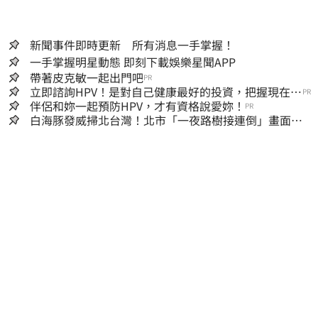
新聞事件即時更新 所有消息一手掌握！
一手掌握明星動態 即刻下載娛樂星聞APP
帶著皮克敏一起出門吧
PR
立即諮詢HPV！是對自己健康最好的投資，把握現在不
PR
嫌晚！
伴侶和妳一起預防HPV，才有資格說愛妳！
PR
白海豚發威掃北台灣！北市「一夜路樹接連倒」畫面
曝 15米巨樹躺路中央