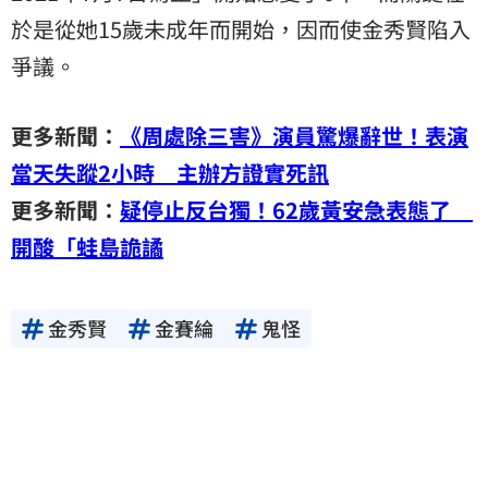
於是從她15歲未成年而開始，因而使金秀賢陷入
爭議。
更多新聞：
《周處除三害》演員驚爆辭世！表演
當天失蹤2小時 主辦方證實死訊
更多新聞：
疑停止反台獨！62歲黃安急表態了
開酸「蛙島詭譎
金秀賢
金賽綸
鬼怪