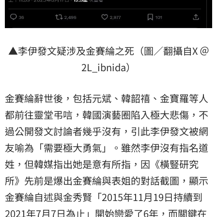
▲李伊發文疑涉及金賽綸之死（圖／翻攝自X ＠
2L_ibnida）
金賽綸辭世後，包括元斌、韓韶禧、金寶羅等人
都前往靈堂弔唁，韓國演藝圈陷入極大悲傷，不
過公開發文討論者幾乎沒有，引此李伊發文被網
友喻為「需要極大勇氣」。雖然李伊沒有指名道
姓，但韓媒指出她是意有所指，因《橫豎研究
所》先前是爆出金賽綸與表姐的對話截圖，顯示
金賽綸自述與金秀賢「2015年11月19日持續到
2021年7月7日為止」開始戀愛了6年，而關鍵在