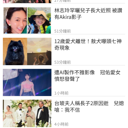
林志玲罕曬兒子長大近照 被讚
有Akira影子
51分鐘前
12歲愛犬離世！敖犬曝頭七神
奇現象
53分鐘前
遭AI製作不雅影像　冠佑愛女
憤怒發聲了
1小時前
台玻夫人稱長子2原因逝　兒媳
嗆：我不信
4小時前