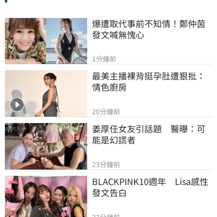
爆遭取代事前不知情！鄭仲茵
發文喊無愧心
1分鐘前
最美主播裸背挺孕肚遭狠批：
情色廚房
20分鐘前
姜厚任女友引話題　醫曝：可
能是幻謊者
23分鐘前
BLACKPINK10週年　Lisa感性
發文告白
27分鐘前