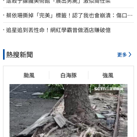
虐殺于朦朧美術館「展出男屍」激似喬任梁
蔡依珊撕掉「完美」標籤！認了我也會崩潰：傷口終
究會癒合
追星追到丟性命！網紅學霸曾做酒店賺破億
熱搜新聞
更多
颱風
白海豚
強風