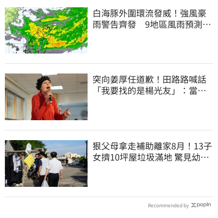
白海豚外圍環流發威！強風豪
雨警告齊發 9地區風雨預測達
停班課標準
突向姜厚任道歉！田路路喊話
「我要找的是楊光友」：當時
太衝動
狠父母拿走補助離家8月！13子
女擠10坪屋垃圾滿地 驚見幼童
深夜遊蕩
Recommended by