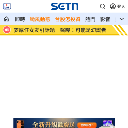
登入
即時
颱風動態
台股怎投資
熱門
影音
熱搜
級食物
姜厚任女友引話題 醫曝：可能是幻謊者
受惠A