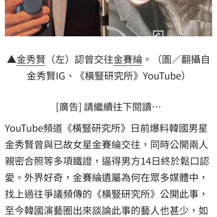
▲
金秀賢
（左）認曾交往
金賽綸
。（圖／翻攝自
金秀賢IG、《橫豎研究所》YouTube）
[廣告] 請繼續往下閱讀…
YouTube頻道《橫豎研究所》日前爆料韓國男星
金秀賢曾與已故女星金賽綸交往，同時公開兩人
親密合照等多項鐵證，逼得男方14日終於鬆口認
愛。外界好奇，金賽綸遺屬為何在眾多媒體中，
找上過往爭議頻傳的《橫豎研究所》公開此事，
至今韓國演藝圈出來談論此事的藝人也甚少，如