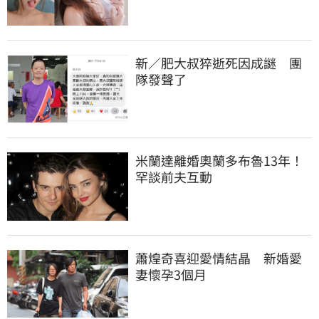
新／肥大叔猝逝死因成謎　團
隊發聲了
米蘭達離婚奧蘭多布魯13年！
罕談前夫互動
蕭煌奇喜迎愛情結晶　新婚愛
妻懷孕3個月