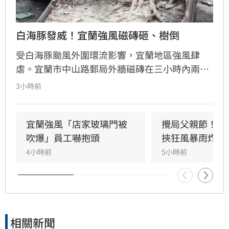
白海豚發威！宜蘭強風磁磚砸、樹倒
受白海豚颱風外圍環流影響，宜蘭地區強風肆
虐。宜蘭市中山路郵局外牆磁磚在三小時內兩度
剝落，武營街亦發生磁磚砸地險象，所幸無人傷
3小時前
亡。此外，五結與三星鄉傳出路樹倒塌，市區選
舉看板受強風吹襲搖搖欲墜，烏石港賞鯨船被迫
全面停駛。
宜蘭強風「店家玻璃門被
攪局父親節！中
吹爆」員工嚇抱頭
挾狂風暴雨炸雙
4小時前
5小時前
相關新聞