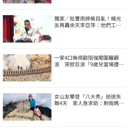
獨家／批曹雨婷帳目亂！楊光
友再轟余天李亞萍：他們工會
跟演藝圈沒關
一家4口無視勸阻強闖圍籬觀
浪 突掀巨浪「9歲兒當場遭捲
入海」
女山友攀登「八大秀」迷途失
聯4天 家人急求助：剩我媽還
沒找到