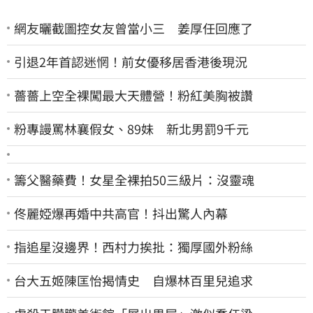
網友曬截圖控女友曾當小三 姜厚任回應了
引退2年首認迷惘！前女優移居香港後現況
薔薔上空全裸闖最大天體營！粉紅美胸被讚
粉專謾罵林襄假女、89妹 新北男罰9千元
籌父醫藥費！女星全裸拍50三級片：沒靈魂
佟麗婭爆再婚中共高官！抖出驚人內幕
指追星沒邊界！西村力挨批：獨厚國外粉絲
台大五姬陳匡怡揭情史 自爆林百里兒追求