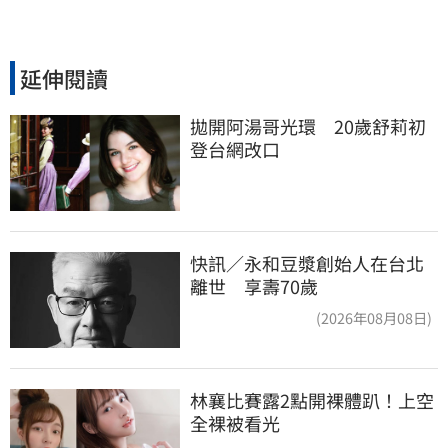
延伸閱讀
拋開阿湯哥光環　20歲舒莉初
登台網改口
快訊／永和豆漿創始人在台北
離世 享壽70歲
(2026年08月08日)
林襄比賽露2點開裸體趴！上空
全裸被看光