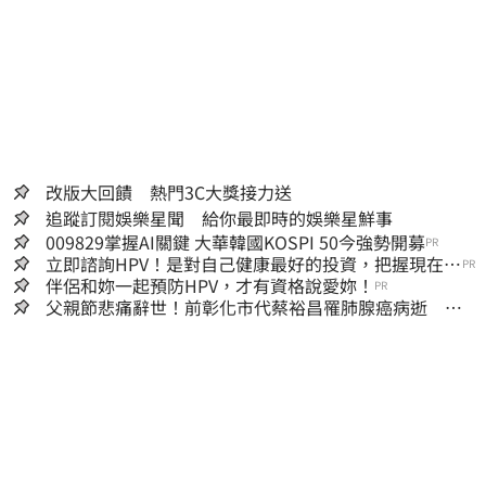
改版大回饋 熱門3C大獎接力送
追蹤訂閱娛樂星聞 給你最即時的娛樂星鮮事
009829掌握AI關鍵 大華韓國KOSPI 50今強勢開募
PR
立即諮詢HPV！是對自己健康最好的投資，把握現在不
PR
嫌晚！
伴侶和妳一起預防HPV，才有資格說愛妳！
PR
父親節悲痛辭世！前彰化市代蔡裕昌罹肺腺癌病逝 享
壽71歲