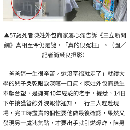
▲57歲死者陳姓外包商家屬心痛告訴《三立新聞
網》真相至今仍是謎，「真的很冤枉」。（圖／
記者簡榮良攝影）
「爸爸這一生很辛苦，還沒享福就走了」就讀大
學的兒子哭乾眼淚深嘆一口氣。陳姓外包商餘生
奉獻台塑，是擁有40年經驗的老手，據悉，14日
下午接獲管線外洩報修通知，一行三人趕赴現
場，完工時盡責的個性要他做最後確認，果然又
發現另一處洩氣點，才要出手就引燃爆炸，陳男