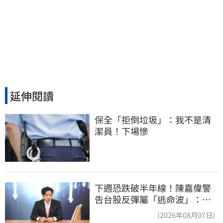
延伸閱讀
保全「拒倒垃圾」：我不是清
潔員！下場慘
下週恐跌破半年線！陳嘉偉警
告台股反彈屬「逃命波」：空
頭大屠殺剛開始
(2026年08月07日)