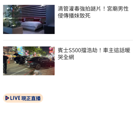
滴管灌毒強拍謎片！宮廟男性
侵傳播妹致死
賓士S500擋浩劫！車主這話暖
哭全網
現正直播