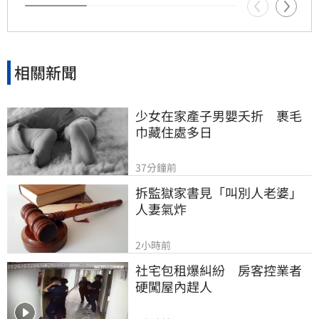
功能。整起事件引發關注，田路路則強調目前先
處理身體狀況，後續發展仍待觀察。
相關新聞
少女在家產子男嬰夭折　裹毛
巾藏住處多日
37分鐘前
拆監獄家書見「叫別人老婆」
人妻氣炸
2小時前
社宅包租爆糾紛　房客控業者
硬闖屋內趕人