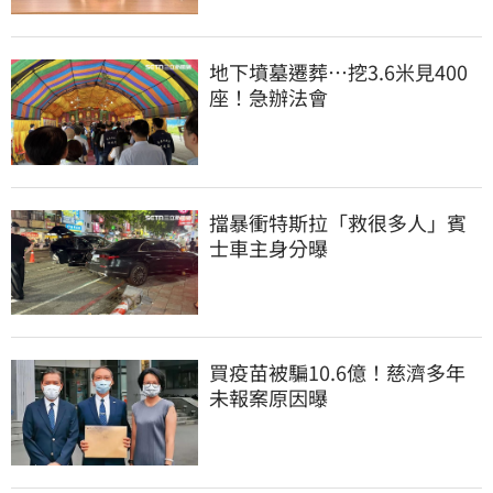
地下墳墓遷葬…挖3.6米見400
座！急辦法會
擋暴衝特斯拉「救很多人」賓
士車主身分曝
買疫苗被騙10.6億！慈濟多年
未報案原因曝