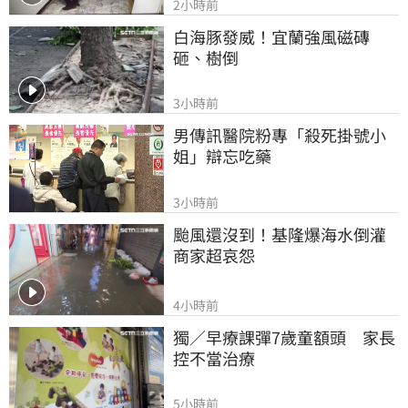
2小時前
白海豚發威！宜蘭強風磁磚
砸、樹倒
3小時前
男傳訊醫院粉專「殺死掛號小
姐」辯忘吃藥
3小時前
颱風還沒到！基隆爆海水倒灌 
商家超哀怨
4小時前
獨／早療課彈7歲童額頭　家長
控不當治療
5小時前