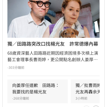
獨／田路路突改口找楊光友　許常德爆內幕
68歲資深藝人田路路近期因經濟困境多次槓上演
藝工會理事長曹雨婷，更公開點名創辦人姜厚任
出面，事後卻發文坦言搞錯對象，真正想找的是
-303分鐘前
前理事長楊光友。楊光友對此回應，質疑田路路
晚年困頓不應全歸咎於工會。對此，音樂人許常
德出面緩頰，建議田路路應先安頓好生活，並提
向姜厚任道歉　田路路：
獨／批曹雨婷帳
議透過口述歷史記錄資深藝人的故事。許常德同
我要找的是楊光友
光友再轟余天工
時批評現任理事長曹雨婷不應神隱，呼籲工會應
-268分鐘前
3小時前
展現具體作為照顧資深藝人，而非僅提供勞健保