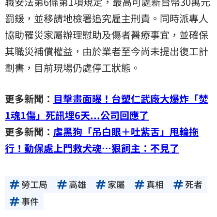
職安法第6條第1項規定，最高可處新台幣30萬元
罰鍰，並移請地檢署追究雇主刑責。同時派專人
協助罹災家屬辦理慰助及傷者醫療事宜，並確保
其職災補償權益，由於業者至今尚未提出復工計
劃書，目前現場仍處停工狀態。
更多新聞：
目擊畫面曝！台塑仁武廠大爆炸「焚
1魂1傷」死訊埋6天...公司回應了
更多新聞：
虐黑狗「吊白眼＋吐紫舌」甩輪拖
行！動保處上門救犬魂…狠飼主：不見了
勞工局
高雄
家屬
真相
死者
事件