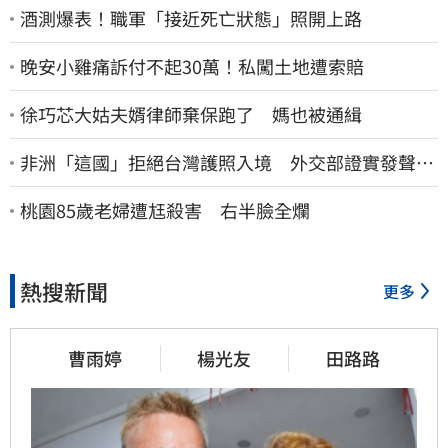
酒測爆表！職軍「接近死亡狀態」照開上路
晚安小雞痛訴付不起30萬！私闖土地遭索賠
徐巧芯大姑夫婿律師棄保跑了 媽也被通緝
非洲「這國」拒絕台灣護照入境 外交部證實發聲
了：持續交涉聯繫
桃園85歲老婦遭尪殺害 右半臉全爛
熱搜新聞
更多
曹雨婷
楊光友
田路路