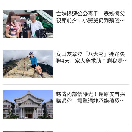
亡妹慘遭公公毒手 表姊憶父
親節前夕：小舅舅仍到殯儀館
陪她說話
女山友攀登「八大秀」迷途失
聯4天 家人急求助：剩我媽還
沒找到
慈濟內部信曝光！還原疫苗採
購過程 震驚遇詐承諾積極追
回善款