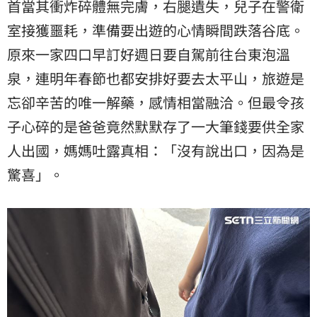
首當其衝炸碎體無完膚，右腿遺失，兒子在警衛
室接獲噩耗，準備要出遊的心情瞬間跌落谷底。
原來一家四口早訂好週日要自駕前往台東泡溫
泉，連明年春節也都安排好要去太平山，旅遊是
忘卻辛苦的唯一解藥，感情相當融洽。但最令孩
子心碎的是爸爸竟然默默存了一大筆錢要供全家
人出國，媽媽吐露真相：「沒有說出口，因為是
驚喜」。