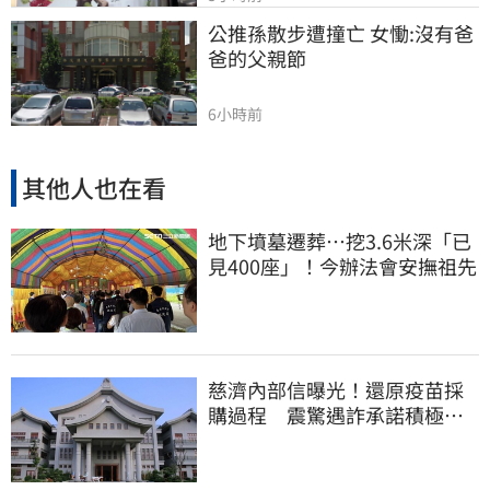
公推孫散步遭撞亡 女慟:沒有爸
爸的父親節
6小時前
其他人也在看
地下墳墓遷葬…挖3.6米深「已
見400座」！今辦法會安撫祖先
慈濟內部信曝光！還原疫苗採
購過程 震驚遇詐承諾積極追
回善款