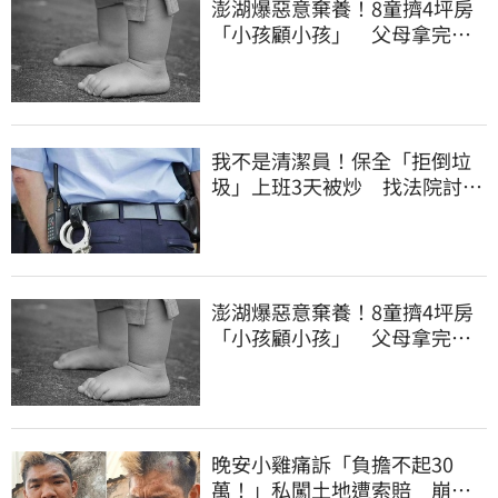
澎湖爆惡意棄養！8童擠4坪房
「小孩顧小孩」 父母拿完補
助落跑
我不是清潔員！保全「拒倒垃
圾」上班3天被炒 找法院討公
道結果出爐
澎湖爆惡意棄養！8童擠4坪房
「小孩顧小孩」 父母拿完補
助落跑
晚安小雞痛訴「負擔不起30
萬！」私闖土地遭索賠 崩