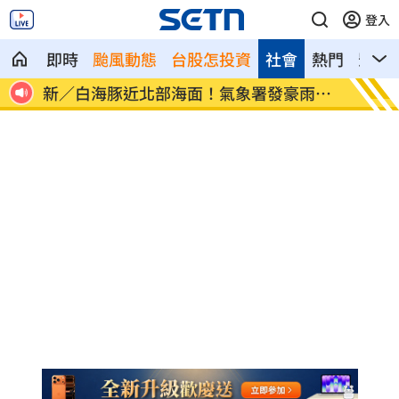
登入
即時
颱風動態
台股怎投資
社會
熱門
影音
雨特
南電Q2財報公布後 目標價調升
俄軍空