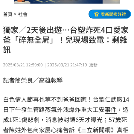
首頁
社會
看新聞換好禮
獨家／2天後出遊…台塑炸死4口愛家
爸「碎無全屍」！兒現場致電：剩雜
訊
2025/03/21 12:59:00
2025/03/21 21:47:19
更新
記者簡榮良／
高雄
報導
白色情人節再也等不到爸爸回家！台塑仁武廠14
日下午發生管路蒸氣外洩爆炸重大工安
事件
，造
成1死1傷悲劇，消息被封鎖6天才曝光；57歲
死
者
陳姓外包商
家屬
心痛告訴《三立新聞網》
真相