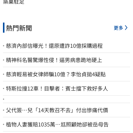
築巢駐足
熱門新聞
更多
慈濟內部信曝光！還原遭詐10億採購過程
精神科名醫驚爆性侵！逼男病患跪地硬上
慈濟輕易被女律師騙10億？李怡貞拋4疑點
特斯拉撞12車！目擊者：賓士擋下救好多人
父代簽…兒「14天教召不去」付出慘痛代價
植物人妻獲賠1035萬…尪照顧她卻被岳母告