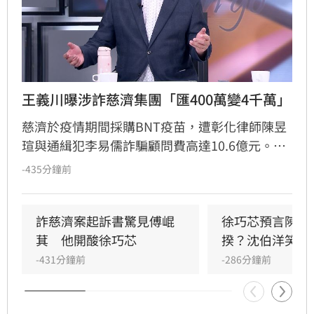
王義川曝涉詐慈濟集團「匯400萬變4千萬」
慈濟於疫情期間採購BNT疫苗，遭彰化律師陳昱
瑄與通緝犯李易儒詐騙顧問費高達10.6億元。民
進黨立委王義川指出，陳昱瑄利用資本額僅百萬
-435分鐘前
的公司簽下巨額合約，並透過多個戶頭提領鉅
款，銀行面對其購買黃金或工程款等理由竟全數
放行，甚至出現匯款金額錯誤卻輕易過關的離譜
詐慈濟案起訴書驚見傅崐
徐巧芯預言陳時
情節，質疑洗錢防制機制失靈。
萁　他開酸徐巧芯
揆？沈伯洋笑回
-431分鐘前
-286分鐘前