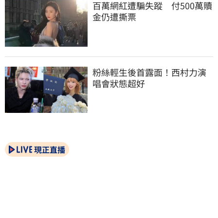
百萬網紅遭騙失蹤　付500萬贖
金仍遭撕票
粉絲輕生後首露面！西村力演
唱會狀態超好
現正直播