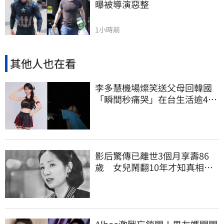
曝被導演惡整
1小時前
其他人也在看
李多慧機場燦笑送父母回韓國
「瞬間秒痛哭」在台生活逾4年
吐實：很難過
影后驚傳已離世3個月享壽86
歲 女兒鬧翻10年才知真相
死訊晚4月才曝光
Albee激戰忘鎖門！男友媽開門