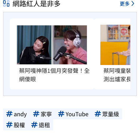
網路紅人是非多
更多
蔡阿嘎神隱1個月突發聲！全
蔡阿嘎童裝爆造
網傻眼
測出爐家長傻
andy
家寧
YouTube
眾量級
股權
退租