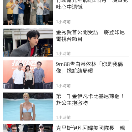
吐心中遺憾
1小時前
金秀賢首公開受訪　將登印尼
電視台節目
1小時前
9m88告白蔡依林「你是我偶
像」尷尬結局曝
1小時前
第一千金伊凡卡比基尼辣翻！
尪公主抱激吻
1小時前
克里斯伊凡回歸美國隊長　親