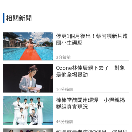
相關新聞
停更1個月復出！蔡阿嘎新片遭
國小生碾壓
3分鐘前
Ozone林佳辰親下去了　對象
是他全場暴動
10分鐘前
棒棒堂醜聞連環爆　小煜親揭
群組真實現況
46分鐘前
竹聯幫元老病逝2個月　演員兒