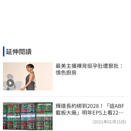
延伸閱讀
最美主播裸背挺孕肚遭狠批：
情色廚房
輝達長約綁到2028！「這ABF
載板大廠」明年EPS上看22
元 目標價至1000元
(2021年01月15日)