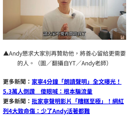
▲Andy懇求大家別再贊助他，將善心留給更需要
的人。（圖／翻攝自YT／Andy老師）
更多新聞：
家寧4分鐘「朗讀聲明」全文曝光！
5.3萬人倒讚 傻眼喊：根本騙流量
更多新聞：
批家寧聲明影片「糟糕至極」！網紅
列4大致命傷：少了Andy活著都難