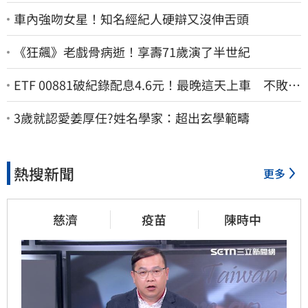
車內強吻女星！知名經紀人硬辯又沒伸舌頭
《狂飆》老戲骨病逝！享壽71歲演了半世紀
ETF 00881破紀錄配息4.6元！最晚這天上車 不敗教
主讚：表現超越0050
3歲就認愛姜厚任?姓名學家：超出玄學範疇
熱搜新聞
更多
慈濟
疫苗
陳時中