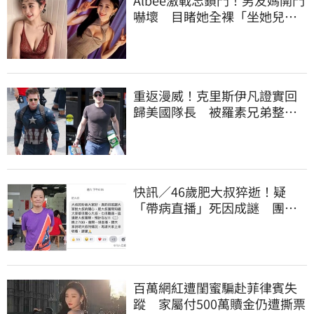
嚇壞 目睹她全裸「坐她兒子
身上」
重返漫威！克里斯伊凡證實回
歸美國隊長 被羅素兄弟整到
「屁滾尿流」
快訊／46歲肥大叔猝逝！疑
「帶病直播」死因成謎 團隊
「證實1事」發聲
百萬網紅遭閨蜜騙赴菲律賓失
蹤 家屬付500萬贖金仍遭撕票