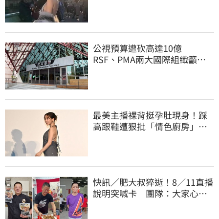
公視預算遭砍高達10億
RSF、PMA兩大國際組織籲撤
案
最美主播裸背挺孕肚現身！踩
高跟鞋遭狠批「情色廚房」：
根本是肚兜
快訊／肥大叔猝逝！8／11直播
說明突喊卡 團隊：大家心情
都還沒整理好