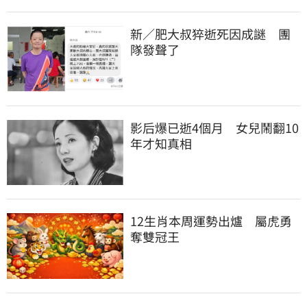
新／肥大叔猝逝死因成謎　團
隊發聲了
影后爆已逝4個月　女兒鬧翻10
年才知真相
12生肖本周運勢出爐　屬虎勇
奪雙冠王