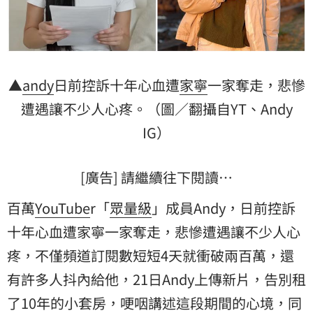
▲
andy
日前控訴十年心血遭
家寧
一家奪走，悲慘
遭遇讓不少人心疼。（圖／翻攝自YT、Andy
IG）
[廣告] 請繼續往下閱讀…
百萬
YouTube
r「
眾量級
」成員Andy，日前控訴
十年心血遭家寧一家奪走，悲慘遭遇讓不少人心
疼，不僅頻道訂閱數短短4天就衝破兩百萬，還
有許多人抖內給他，21日Andy上傳新片，告別租
了10年的小套房，哽咽講述這段期間的心境，同