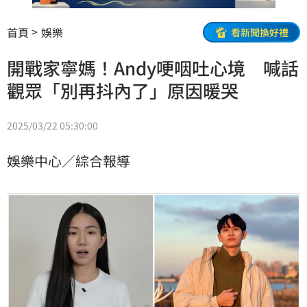
首頁
娛樂
看新聞換好禮
開戰家寧媽！Andy哽咽吐心境 喊話
觀眾「別再抖內了」原因暖哭
2025/03/22 05:30:00
娛樂中心／綜合報導