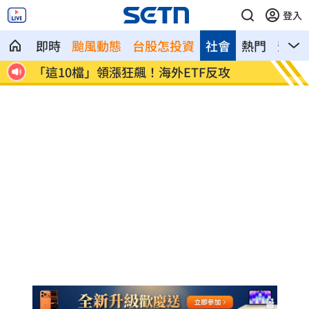
登入
即時
颱風動態
台股怎投資
社會
熱門
影音
19歲男上國道「離奇火燒車」3人急逃保
避開財
命