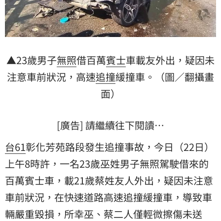
▲23歲男子
無照
借百萬
賓士
車載友外出，疑因未
注意車前狀況，高速
追撞
緩撞車。（圖／翻攝畫
面）
[廣告] 請繼續往下閱讀…
台61
彰化芳苑路段發生追撞事故，今日（22日）
上午8時許，一名23歲巫姓男子無照駕駛借來的
百萬賓士車，載21歲蔡姓友人外出，疑因未注意
車前狀況，在快速道路高速追撞緩撞車，導致車
輛嚴重毀損，所幸巫、蔡二人僅輕微擦傷未送