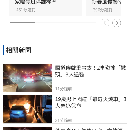
弱，暴風圈是否會擦邊碰觸陸地，關鍵在於未來
家曝停班停課機率
新暴風侵襲率」
暴風圈半徑大小及移動路徑，目前變數仍大。提
-451分鐘前
-396分鐘前
醒民眾留意後續預報，做好防颱準備，並持續關
注氣象署發布的最新颱風警報資訊，以確保生命
財產安全。
相關新聞
國道傳嚴重事故！2車碰撞「撇
頭」3人送醫
11分鐘前
19歲男上國道「離奇火燒車」3
人急逃保命
31分鐘前