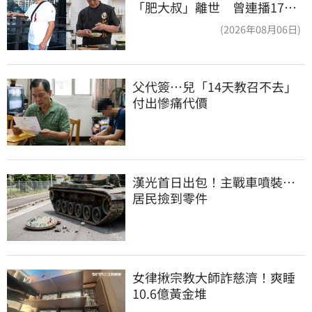
「肥大叔」離世 曾連播17小
時辛酸面曝
(2026年08月06日)
父代簽…兒「14天教召不去」
付出慘痛代價
漢光首日出包！主戰車噴裝…
居民撿到零件
女律揪宗教大師詐慈濟！爽睡
10.6億黃金堆