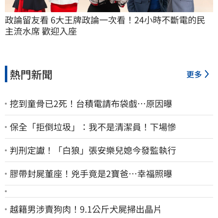
政論留友看 6大王牌政論一次看！24小時不斷電的民
主流水席 歡迎入座
熱門新聞
更多
挖到童骨已2死！台積電請布袋戲…原因曝
保全「拒倒垃圾」：我不是清潔員！下場慘
判刑定讞！「白狼」張安樂兒媳今發監執行
膠帶封屍董座！兇手竟是2寶爸…幸福照曝
越籍男涉賣狗肉！9.1公斤犬屍掃出晶片