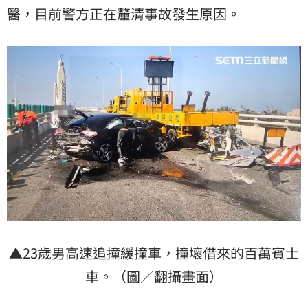
醫，目前警方正在釐清事故發生原因。
▲23歲男高速追撞緩撞車，撞壞借來的百萬賓士
車。（圖／翻攝畫面）