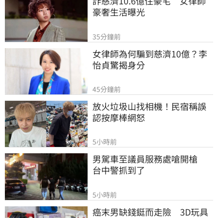
詐慈濟10.6億住豪宅　女律師
豪奢生活曝光
35分鐘前
女律師為何騙到慈濟10億？李
怡貞驚揭身分
45分鐘前
放火垃圾山找相機！民宿稱誤
認按摩棒網怒
5小時前
男駕車至議員服務處嗆開槍　
台中警抓到了
5小時前
癌末男缺錢鋌而走險　3D玩具