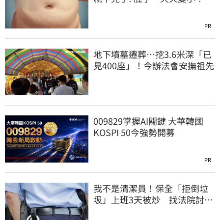
PR
地下墳墓遷葬…挖3.6米深「已
見400座」！今辦法會安撫祖先
009829掌握AI關鍵 大華韓國
KOSPI 50今強勢開募
PR
我不是清潔員！保全「拒倒垃
圾」上班3天被炒 找法院討公
道結果出爐