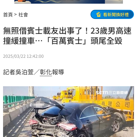
首頁
社會
看新聞換好禮
無照借賓士載友出事了！23歲男高速
撞緩撞車…「百萬賓士」頭尾全毀
2025/03/22 12:42:00
記者吳泊萱／
彰化
報導