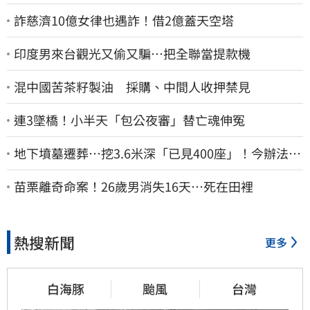
詐慈濟10億女律也遇詐！借2億蓋天空塔
印度男來台觀光又偷又騙…把全聯當提款機
混中國苦茶籽製油 採購、中間人收押禁見
連3墜橋！小半天「包公夜審」替亡魂伸冤
地下墳墓遷葬…挖3.6米深「已見400座」！今辦法會
安撫祖先
苗栗離奇命案！26歲男消失16天…死在田裡
熱搜新聞
更多
白海豚
颱風
台灣