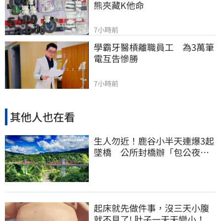
熊夾藏K他命
7小時前
學霸牙醫槓離職員工　為3萬筆
電互告慘勝
7小時前
其他人也在看
生人勿近！鹿谷小半天連爆3起
墜橋 公所封橋辦「包公夜
審」替亡魂伸冤
起床就先做件事，沒三天小腹
就不見了! 肚子一天天變小！