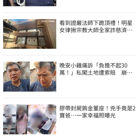
看到證嚴法師下跪頂禮！明星
女律揪宗教大師全家詐慈濟…
全家爽睡黃金堆
晚安小雞痛訴「負擔不起30
萬！」私闖土地遭索賠 崩
潰：不接受漫天要價
膠帶封屍鎢金董座！兇手竟是2
寶爸…一家幸福照曝光