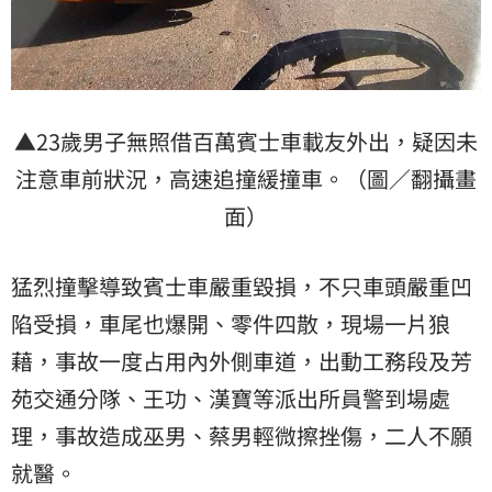
▲23歲男子無照借百萬賓士車載友外出，疑因未
注意車前狀況，高速追撞緩撞車。（圖／翻攝畫
面）
猛烈撞擊導致賓士車嚴重毀損，不只車頭嚴重凹
陷受損，車尾也爆開、零件四散，現場一片狼
藉，事故一度占用內外側車道，出動工務段及芳
苑交通分隊、王功、漢寶等派出所員警到場處
理，事故造成巫男、蔡男輕微擦挫傷，二人不願
就醫。