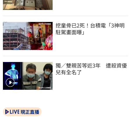
挖童骨已2死！台積電「3神明
駐駕畫面曝」
獨／雙親苦等近3年　遭殺資優
兒有全名了
現正直播