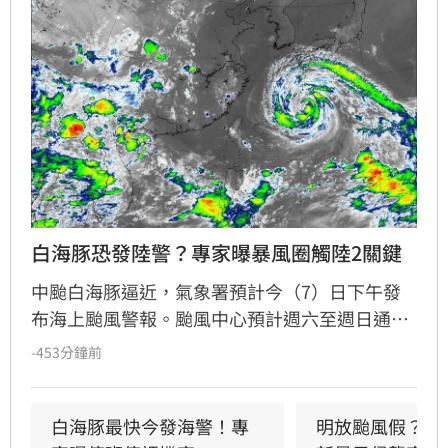
白海豚恐發陸警？專家曝暴風圈觸陸2關鍵
中颱白海豚逼近，氣象署預計今（7）日下午發
布海上颱風警報。颱風中心預計週六至週日通過
台灣北部海面，屆時影響最劇烈，北部山區恐有
-453分鐘前
局部豪雨，中南部亦有大雨。氣象署表示，若颱
風路徑南偏，暴風圈可能觸碰馬祖，不排除發布
陸上警報。氣象粉專則指出，白海豚正逐漸減
白海豚最快今發海警！專
明放颱風假？白