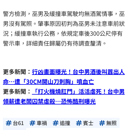
警方檢測，巫男及緩撞車駕駛均無酒駕情事，巫
男沒有駕照。肇事原因初判為巫男未注意車前狀
況；緩撞車執行公務，依規定車後300公尺停有
警示車，詳細責任歸屬仍有待調查釐清。
更多新聞：
行凶畫面曝光！台中男酒後叫囂出人
命…遭「30CM開山刀刺胸」噴血亡
更多新聞：
「打火機燒肛門」活活虐死！台中男
領薪遭老闆囚禁虐殺…恐怖酷刑曝光
台61
車禍
追撞
賓士
無照