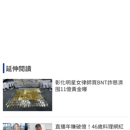
延伸閱讀
彰化明星女律師買BNT詐慈濟 
囤11億黃金曝
直播年賺破億！46歲料理網紅