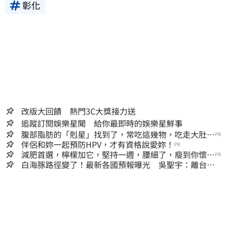
彰化
改版大回饋 熱門3C大獎接力送
追蹤訂閱娛樂星聞 給你最即時的娛樂星鮮事
腹部脂肪的「剋星」找到了，常吃這幾物，吃走大肚
PR
囊，瘦出小蠻腰
伴侶和妳一起預防HPV，才有資格說愛妳！
PR
減肥首選，檸檬加它，堅持一週，腰細了，瘦到你懷疑
PR
人生
白海豚路徑變了！最新各國預報曝光 吳聖宇：離台灣
又更近一點