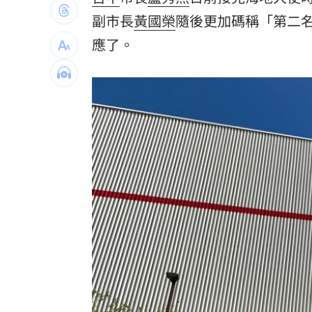
60歲糖尿病婦 吃飯1改變血糖奇蹟下降
副市長
黃國榮
隨後更加碼稱「第二
應了。
白海豚逼近放颱風假？最新暴風圈侵襲
生前曾對打丟丟妹 肥大叔猝逝震撼全
嘉里大容物流車撞分隔島！駕駛酒測值
台灣彩券開獎直播中
20:31
LIVE三立+24小時直播
15:27
三立iNEWS新聞台線上直播
18:00
「拍片人的多重宇宙」職涯論壇9/12登
8國球員齊聚高雄 Formosa 7s掀足球
理想混蛋號召粉絲跨海追星吃美食！
18: