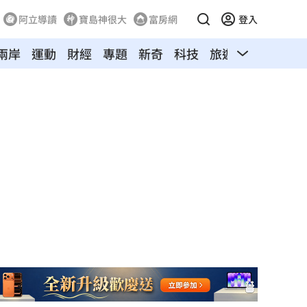
阿立導讀
寶島神很大
富房網
登入
兩岸
運動
財經
專題
新奇
科技
旅遊
汽車
寵物