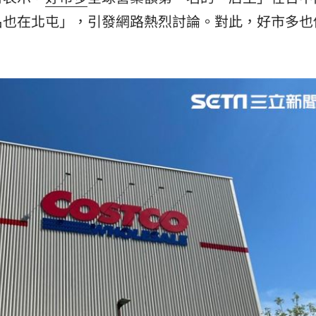
10:35
名也在北屯」，引發網路熱烈討論。對此，好市多也
率曝
10:35
網
10:34
爆表
10:33
場！
10:30
熱潮
10:00
15