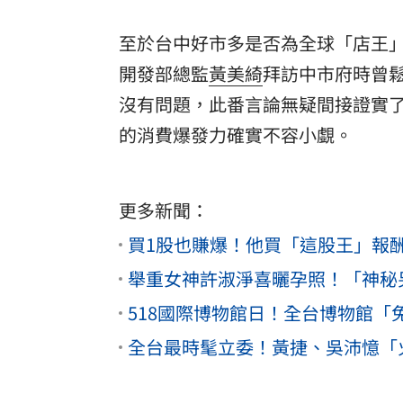
至於台中好市多是否為全球「店王
開發部總監
黃美綺
拜訪中市府時曾
沒有問題，此番言論無疑間接證實
的消費爆發力確實不容小覷。
更多新聞：
買1股也賺爆！他買「這股王」報
舉重女神許淑淨喜曬孕照！「神秘
518國際博物館日！全台博物館「
全台最時髦立委！黃捷、吳沛憶「