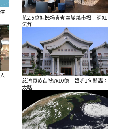
侵
花2.5萬進機場貴賓室變菜市場！網紅
氣炸
人
慈濟買疫苗被詐10億　聲明1句醫轟：
太瞎