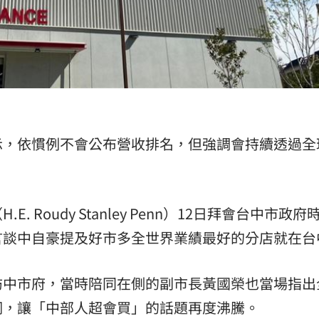
示，依慣例不會公布營收排名，但強調會持續透過全
。
 Roudy Stanley Penn）12日拜會台中市政府
言談中自豪提及好市多全世界業績最好的分店就在台
訪中市府，當時陪同在側的副市長黃國榮也當場指出
詞，讓「中部人超會買」的話題再度沸騰。