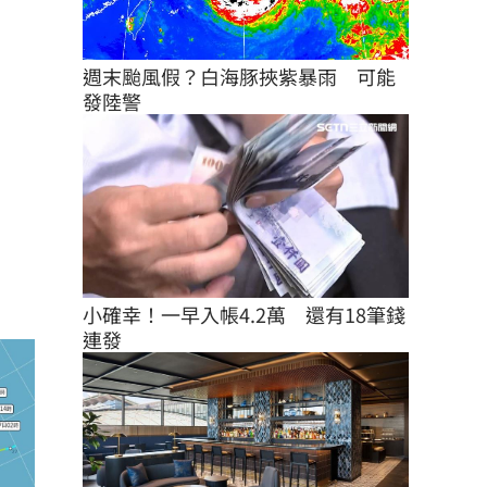
週末颱風假？白海豚挾紫暴雨　可能
發陸警
小確幸！一早入帳4.2萬　還有18筆錢
連發