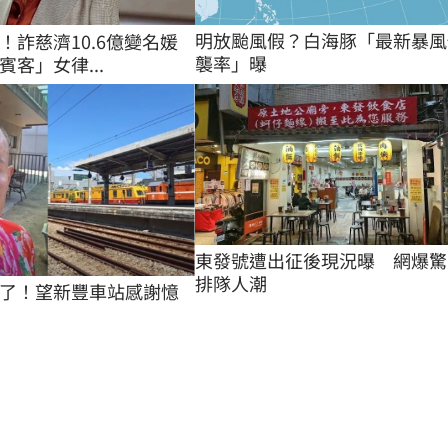
明放颱風假？白海豚「最新暴風
！詐慈濟10.6億變名媛
襲率」曝
客」女律...
東發號遭出征後現況曝　網爆驚
排隊人潮
了！望新豐車站感謝憶