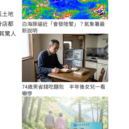
區土地
分店都
白海豚逼近「會發陸警」？氣象署最
新說明
其驚人
74歲男省錢吃麵包　半年後女兒一看
嚇慘