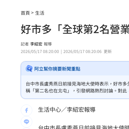
疫苗真相曝陳實中要求道歉 蔣萬安這
首頁
生活
奇豔妝容惹炎上！泰女公務員霸氣回嗆
好市多「全球第2名營
慈濟遭詐10.6億！醫「神比喻」眾一看
外野手接球相撞 深遠飛球彈出牆變2分
記者
李紹宏
報導
2026/05/17 08:20:00
2026/05/17 08:20:06
更新
用戶注意！Gmail在2027年將「大砍3
阿立幫你摘要新聞重點
獨／詐10億囤黃金爆增值3倍：可望全拿
直呼難以諒解！他：慈濟最高層應有人
台中市長盧秀燕日前接見海地大使時表示，好市多
稱「第二名也在北屯」，引發網路熱烈討論。對此
4年前示警疫苗掮客遭抹黑 陳時中回應
生活中心／李紹宏報導
BLACKPINK活動惹議 公司遭人持球桿
靠慈濟志工形象加分 女律當選彰律理
台中
市長
盧秀燕
日前接見海地大使