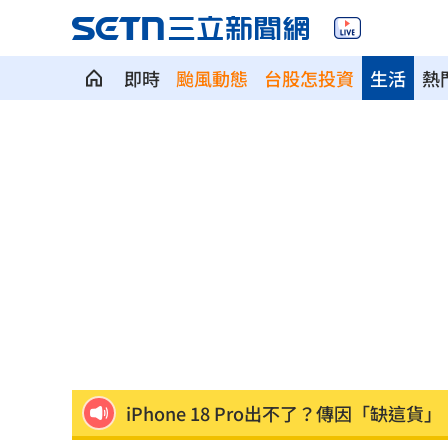
即時
颱風動態
台股怎投資
生活
熱
記憶體二哥重挫近5%！這4檔逆勢上漲
父異母兄弟鬧翻…踢出戶籍害他沒報到
獨／嘉盈嚮往台灣應援文化 香港跨海
全聯中元節最強折扣來了！萬家福買1送
aespa攻蛋推城市行銷 台北6大活動曝
iPhone 18 Pro出不了？傳因「缺這貨」