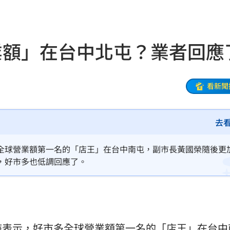
樣說
10:52
10:52
業額」在台中北屯？業者回應
秒懂
10:52
砲
10:51
看新聞
功能」
10:47
去
回
10:46
下台
10:45
全球營業額第一名的「店王」在台中南屯，副市長黃國榮隨後更
，好市多也低調回應了。
了
10:42
猛砸
10:40
事長
10:37
時表示，
好市多
全球營業額第一名的「店王」在台中