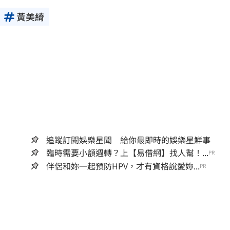
黃美綺
追蹤訂閱娛樂星聞 給你最即時的娛樂星鮮事
臨時需要小額週轉？上【易借網】找人幫！...
PR
伴侶和妳一起預防HPV，才有資格說愛妳...
PR