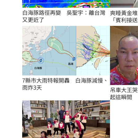
白海豚路徑再變　吳聖宇：離台灣
爽睡黃金堆
又更近了
「賓利接送賓
7縣市大雨特報開轟　白海豚減慢、
雨炸3天
吊車大王哭
起這瞬間