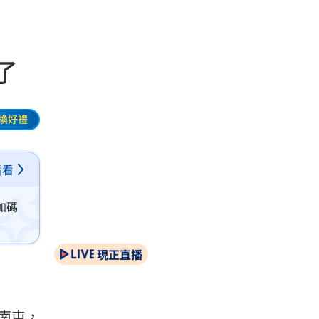
了
換好禮
看看
加碼
現正直播
南屯，