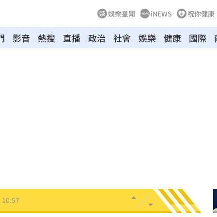
娛樂星聞
iNEWS
祝你健康
門
影音
熱搜
直播
政治
社會
娛樂
健康
國際
11:02
教召
11:01
追夢
11:00
1
10:58
光
10:57
10:57