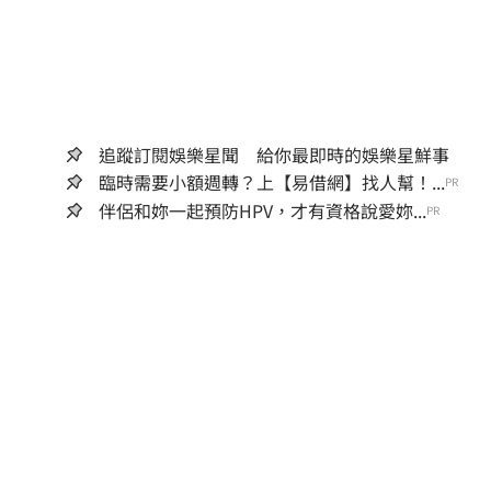
追蹤訂閱娛樂星聞 給你最即時的娛樂星鮮事
臨時需要小額週轉？上【易借網】找人幫！...
PR
伴侶和妳一起預防HPV，才有資格說愛妳...
PR