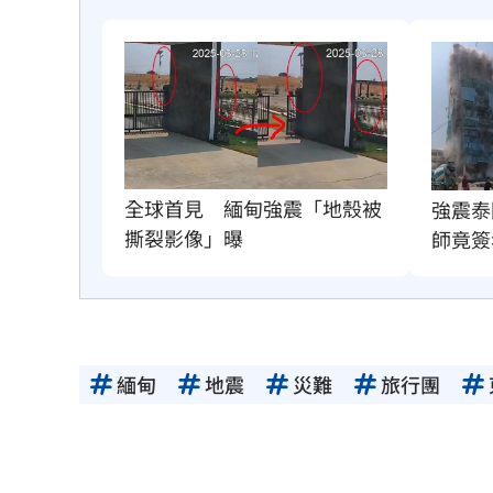
全球首見　緬甸強震「地殼被
強震泰
撕裂影像」曝
師竟簽
緬甸
地震
災難
旅行團