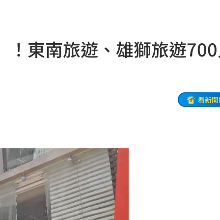
程
14:58
定他
14:58
」！東南旅遊、雄獅旅遊700
開搶
14:50
媽媽
14:50
錢花
14:46
看新聞
長
14:39
幕
14:36
動
14:36
了
14:33
:32