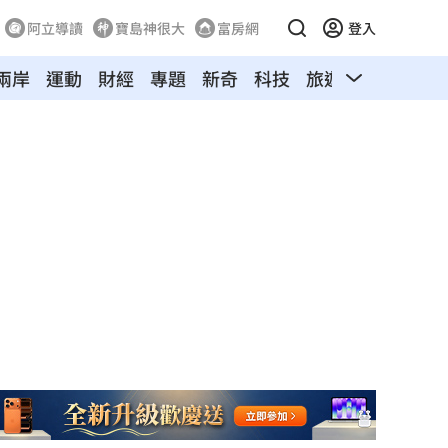
阿立導讀
寶島神很大
富房網
登入
兩岸
運動
財經
專題
新奇
科技
旅遊
汽車
寵物