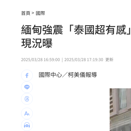
慈濟內部信曝光！還原遭詐10億採購過
首頁
國際
結婚契機曝 HAHA「這一句話」讓星認
緬甸強震「泰國超有感
中秋不吃月餅！最黑蛋黃酥、老店蛋捲
現況曝
演活腦麻患者奪獎 柯淑勤愛女放話嗆
役男潛逃被抓曝悲慘處境！兄母入獄缺
2025/03/28 16:59:00
2025/03/28 17:19:30
更新
雨天鞋子濕「1錯誤習慣」香港腳黴菌狂
國際中心／柯美儀報導
上節目驚傳拿不到酬勞 8點檔男星曝內
白海豚殺到家門口！下週恐又有熱帶擾
自稱台大學姐遭追問 姜厚任女友回應
聽一句「老公」！單親媽交5卡下場慘
14