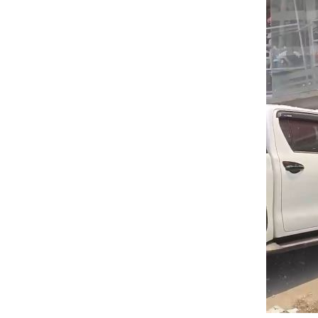
非洲這國拒絕台灣護照入境 外交部發
不斷更新／8日國籍航空、船班異動一次
中國富婆加60場吻戲 短劇剛上線慘遭
亡妹慘遭公公毒手 表姊曝父親節悲傷
台灣彩券開獎直播中
20:31
LIVE三立+24小時直播
15:27
三立iNEWS新聞台線上直播
18:00
AI時代！威力馬導入智慧營運系統提升
商場戰國來臨 台中「頂奢大道」逐漸
台彩父親節推新刮刮樂千萬頭獎超「爸