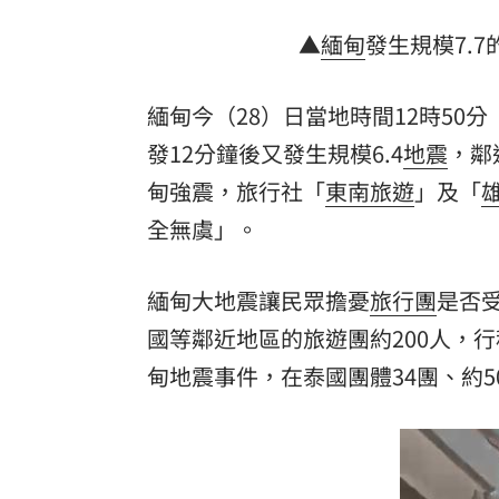
「拍片人的多重宇宙」職涯論壇9/12登
▲
緬甸
發生規模7.
8國球員齊聚高雄 Formosa 7s掀足球
緬甸今（28）日當地時間12時50分
理想混蛋號召粉絲跨海追星吃美食！
18:
發12分鐘後又發生規模6.4
地震
，鄰
甸強震，旅行社「
東南旅遊
」及「
全無虞」。
緬甸大地震讓民眾擔憂
旅行團
是否
國等鄰近地區的旅遊團約200人，
甸地震事件，在泰國團體34團、約