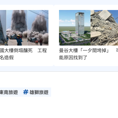
曼谷大樓「一夕間垮掉」　
國大樓倒塌釀死　工程
能原因找到了
名造假
東南旅遊
雄獅旅遊