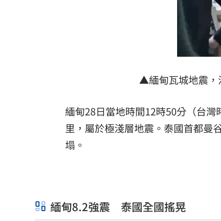
▲緬甸瓦城地震，
緬甸28日當地時間12時50分（台灣
里，屬於極淺層地震。泰國首都曼
塌。
緬甸8.2強震 泰國全國搖晃