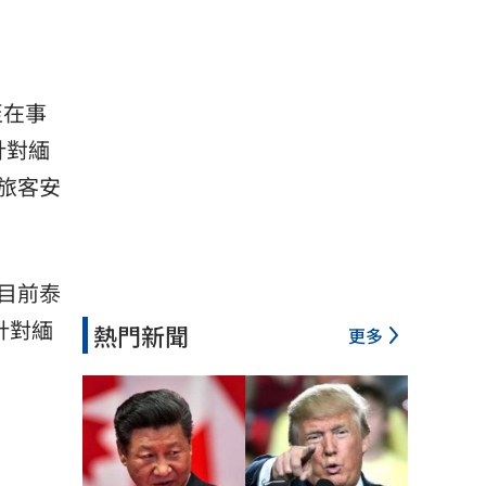
至在事
針對緬
旅客安
目前泰
針對緬
熱門新聞
更多