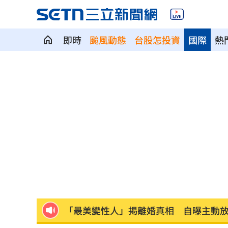
即時
颱風動態
台股怎投資
國際
熱
中颱白海豚逐漸逼近 北市工地鷹架突
千人烤蚵又來了！不畏35度高溫啖鮮甜
月經期發胖很正常?順著荷爾蒙「7天」
藥華藥AOP仲裁出爐 公司財務無重大
英特爾靠川普不夠 業界:客戶不敢惹台積
「最美變性人」揭離婚真相 自曝主動