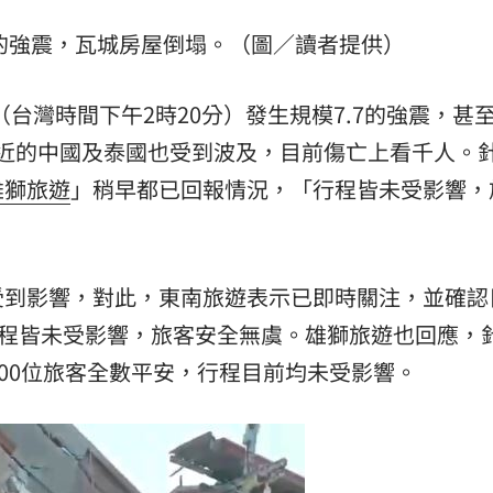
場！
10:30
7的強震，瓦城房屋倒塌。（圖／讀者提供）
熱潮
10:00
（台灣時間下午2時20分）發生規模7.7的強震，甚
15
近的中國及泰國也受到波及，目前傷亡上看千人。
雄獅旅遊
」稍早都已回報情況，「行程皆未受影響，
受到影響，對此，東南旅遊表示已即時關注，並確認
行程皆未受影響，旅客安全無虞。雄獅旅遊也回應，
500位旅客全數平安，行程目前均未受影響。