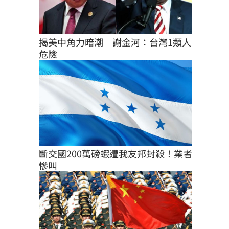
揭美中角力暗潮　謝金河：台灣1類人
危險
斷交國200萬磅蝦遭我友邦封殺！業者
慘叫