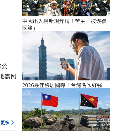
中國出入境新規炸鍋！苦主「被恢復
國籍」
0公
地震倒
2026最佳移居國曝！台灣名次好強
更多