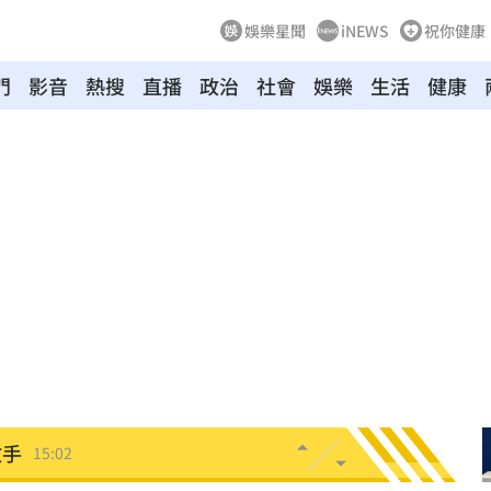
娛樂星聞
iNEWS
祝你健康
門
影音
熱搜
直播
政治
社會
娛樂
生活
健康
倒塌
15:23
海味
15:19
燃脂
15:13
影響
15:12
電
15:02
放手
15:02