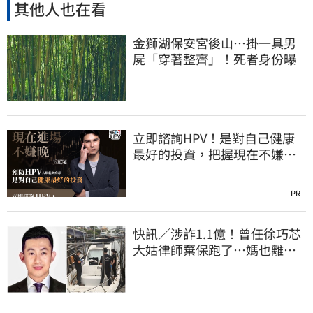
其他人也在看
金獅湖保安宮後山…掛一具男
屍「穿著整齊」！死者身份曝
立即諮詢HPV！是對自己健康
最好的投資，把握現在不嫌
晚！
PR
快訊／涉詐1.1億！曾任徐巧芯
大姑律師棄保跑了…媽也離
境 桃檢發通緝