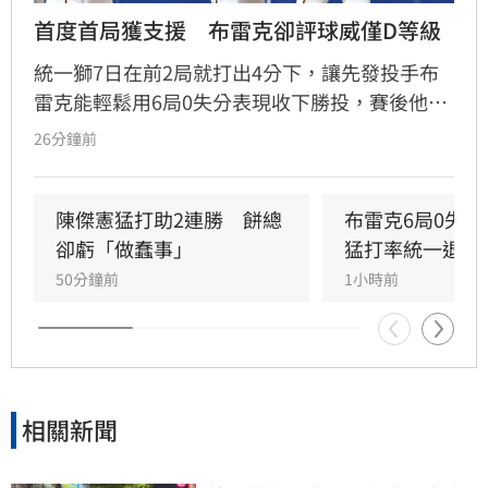
首度首局獲支援　布雷克卻評球威僅D等級
統一獅7日在前2局就打出4分下，讓先發投手布
雷克能輕鬆用6局0失分表現收下勝投，賽後他也
表示今晚投球特別輕鬆，但反而檢討自己的投球
26分鐘前
內容可能是本季最差一役，球威更是只有C、D等
級。」
陳傑憲猛打助2連勝　餅總
布雷克6局0失
卻虧「做蠢事」
猛打率統一退富
50分鐘前
1小時前
相關新聞