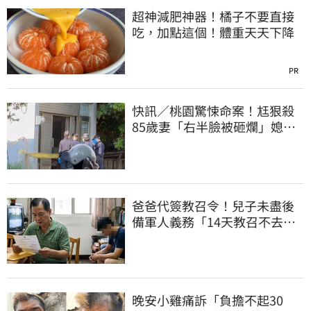
超神減肥神器！橘子不要直接
吃，加點這個！體重天天下降
PR
快訊／桃園驚悚命案！尪狠殺
85歲妻「右半臉被砸爛」媳報
案：公公殺婆婆
爸爸代簽教召令！兒子未盡後
備軍人義務「14天教召不去」
換3個月刑期
晚安小雞痛訴「負擔不起30