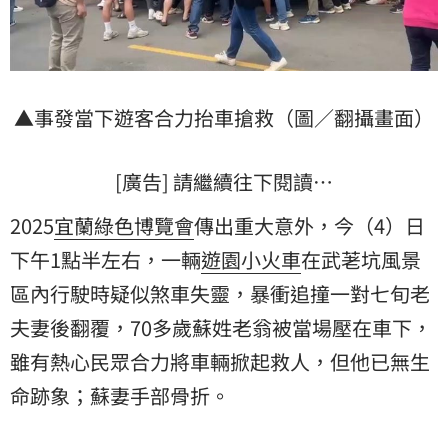
▲事發當下遊客合力抬車搶救（圖／翻攝畫面）
[廣告] 請繼續往下閱讀…
2025
宜蘭綠色博覽會
傳出重大意外，今（4）日
下午1點半左右，一輛
遊園小火車
在武荖坑風景
區內行駛時疑似煞車失靈，暴衝追撞一對七旬老
夫妻後翻覆，70多歲蘇姓老翁被當場壓在車下，
雖有熱心民眾合力將車輛掀起救人，但他已無生
命跡象；蘇妻手部骨折。