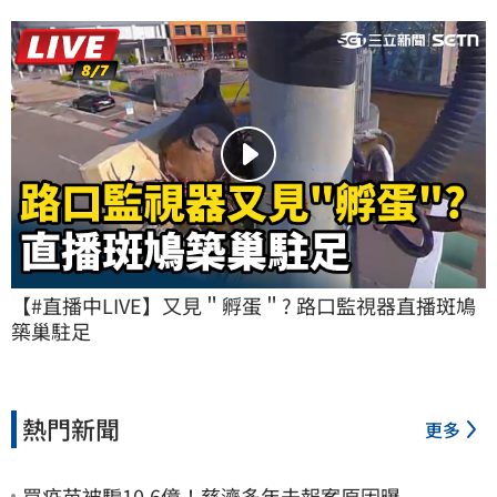
【#直播中LIVE】又見＂孵蛋＂? 路口監視器直播斑鳩
築巢駐足
熱門新聞
更多
買疫苗被騙10.6億！慈濟多年未報案原因曝