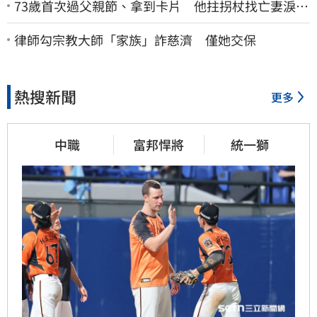
73歲首次過父親節、拿到卡片 他拄拐杖找亡妻淚：
今天好多人來幫我慶祝
律師勾宗教大師「家族」詐慈濟 僅她交保
熱搜新聞
更多
中職
富邦悍將
統一獅