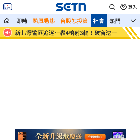
登入
即時
颱風動態
台股怎投資
社會
熱門
影音
網笑
新北爆警匪追逐…轟4槍射3輪！破窗逮毒
強彈千
駕