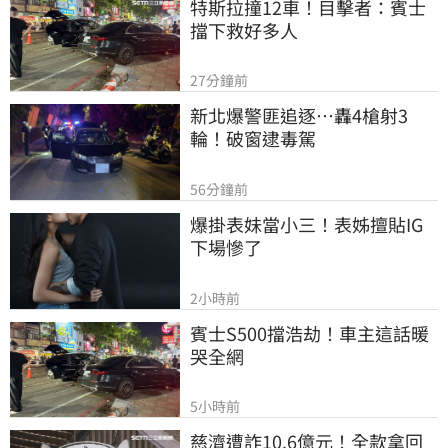
特斯拉撞12車！目擊者：賓士
擋下救好多人
27分鐘前
新北爆警匪追逐…轟4槍射3
輪！破窗逮毒駕
56分鐘前
爆掛表妹當小三！表姊擅貼IG
下場慘了
2小時前
賓士S500擋浩劫！車主這話暖
哭全網
5小時前
慈濟遭詐10.6億元！全款拿回