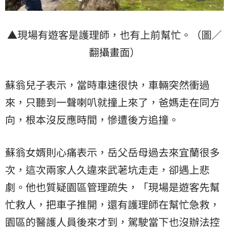
▲現場有遊客是護理師，也有上前幫忙。（圖／
翻攝畫面）
蘇翁兒子表示，當時車速很快，車輛突然衝過
來，只聽到一聲喇叭就撞上來了，爸媽走在同方
向，根本沒反應時間，慘遭後方追撞。
蘇翁女婿則心痛表示，岳父岳母過去來宜蘭很多
次，這次兩家人久違來武荖坑走走，卻遇上悲
劇。他也質疑園區管理疏失，「現場是遊客先幫
忙救人，把車子推開，還有護理師在幫忙急救，
園區的醫護人員後來才到，駕駛當下也沒辦法控