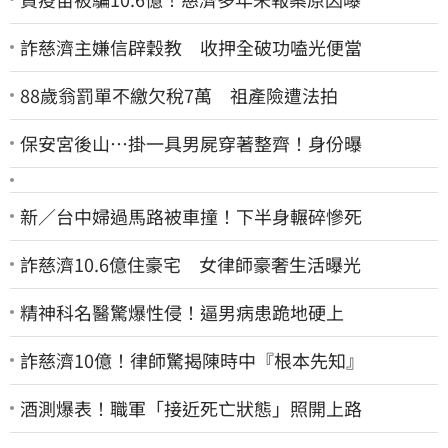
詐慈濟主嫌信辟穀教 收押全破功嗑光便當
88歲翁罰單不繳欠稅7萬 祖產險遭法拍
保安宮後山…掛一具男屍穿著整齊！身份曝
新／台中婦過馬路被車撞！下半身輾碎慘死
詐慈濟10.6億住豪宅 女律師豪奢生活曝光
精神科名醫驚爆性侵！逼男病患跪地硬上
詐慈濟10億！律師驚揭陳時中『根本先知』
酒測爆表！職軍「接近死亡狀態」照開上路