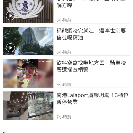
解方曝
6小時前
稱龍蝦咬完就吐　爆李世宗要
信徒喝精油
6小時前
飲料空盒找嘸地方丟　騎車咬
著遭攔查槓警
6小時前
南港Lalaport鷹架坍塌！3櫃位
暫停營業
7小時前