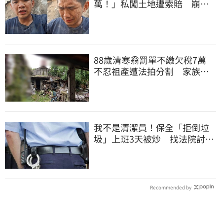
萬！」私闖土地遭索賠 崩
潰：不接受漫天要價
88歲清寒翁罰單不繳欠稅7萬
不忍祖產遭法拍分割 家族按
月代繳償債
我不是清潔員！保全「拒倒垃
圾」上班3天被炒 找法院討公
道結果出爐
Recommended by