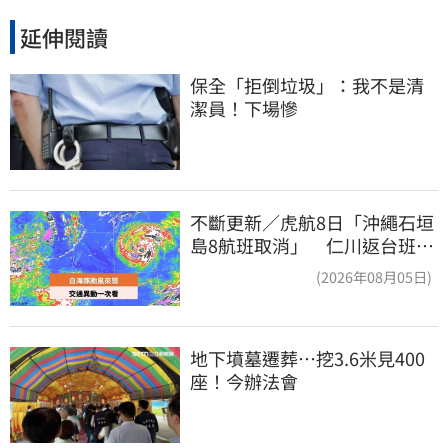
延伸閱讀
保全「拒倒垃圾」：我不是清
潔員！下場慘
不斷更新／虎航8日「沖繩石垣
島8航班取消」 仁川返台班機
提前1天起飛
(2026年08月05日)
地下墳墓遷葬…挖3.6米見400
座！今辦法會