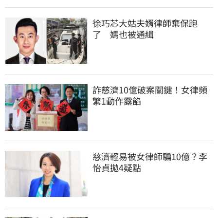
徐巧芯大姑夫婿律師棄保跑
了　媽也被通緝
詐慈濟10億破案關鍵！女律頻
繁1動作露餡
慈濟輕易被女律師騙10億？李
怡貞拋4疑點