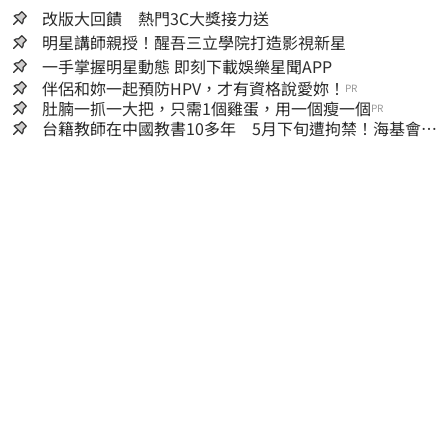
改版大回饋 熱門3C大獎接力送
明星講師親授！醒吾三立學院打造影視新星
一手掌握明星動態 即刻下載娛樂星聞APP
伴侶和妳一起預防HPV，才有資格說愛妳！
PR
肚腩一抓一大把，只需1個雞蛋，用一個瘦一個
PR
台籍教師在中國教書10多年 5月下旬遭拘禁！海基會揭
可能原因