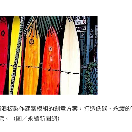
麼編
11:28
道
11:26
道歉
11:26
義
11:24
場！
10:30
衝浪板製作建築模組的創意方案，打造低碳、永續的
熱潮
10:00
宅。（圖／永續新聞網）
15