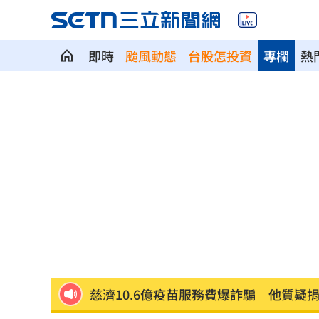
即時
颱風動態
台股怎投資
專欄
熱
警報響秒空城！高雄城鎮韌性演習…0違
周杰倫私生子真相曝光！孩子的親爹竟
慈濟買疫苗遭騙 石崇良吐被抹黑阻擋
多檔主動式ETF慘跌 專家指出四個陷阱
長這樣！國民黨AI發言人「鄭小文」曝
慈濟10.6億疫苗服務費爆詐騙 他質疑