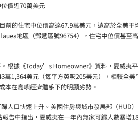
位價近70萬美元
夏威夷目前的住宅中位價高達67.9萬美元，遠高於全美平
auea地區（郵遞區號96754），住宅中位價甚至高
據《Today’s Homeowner》資料，夏威夷
43萬1,364美元（每平方英呎205美元），相較全美
流成本在島嶼經濟體系下的明顯劣勢。
歸人口快速上升。美國住房與城市發展部（HUD）
估報告中指出，夏威夷在一年內無家可歸人數暴增18