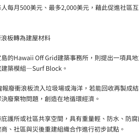
每月500美元、最多2,000美元，藉此促進社區
廢棄衝浪板轉為建屋材料
Hawaii Off Grid建築事務所，則提出一項具
模組—Surf Block。
上萬塊報廢衝浪板流入垃圾場或海洋，若能回收再製成
解決廢棄物問題，創造在地循環經濟。
時庇護所或社區共享空間，具有重量輕、防水、防腐
建商、社區與災後重建組織合作進行初步試點。