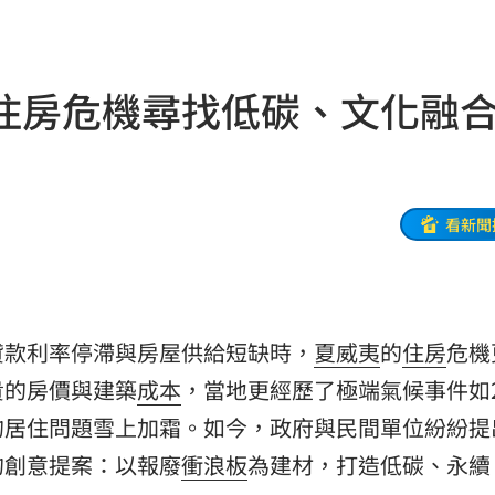
關
11:39
寵粉
11:39
住房危機尋找低碳、文化融
道歉
11:36
襲臀
11:36
綠
11:35
看新聞
次看
11:33
偵訊
11:33
貸款利率停滯與房屋供給短缺時，
夏威夷
的
住房
危機
送醫
11:32
貴的房價與建築
成本
，當地更經歷了極端氣候事件如2
11:30
的居住問題雪上加霜。如今，政府與民間單位紛紛提
的創意提案：以報廢
衝浪板
為建材，打造低碳、永續
29