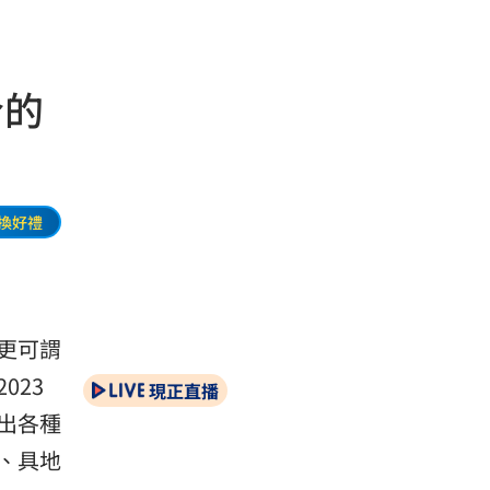
合的
換好禮
更可謂
023
現正直播
出各種
、具地