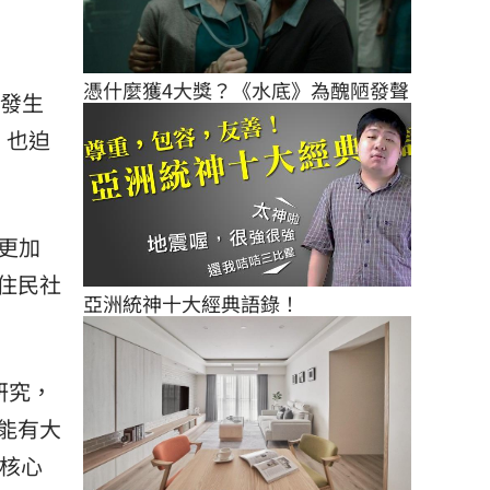
憑什麼獲4大獎？《水底》為醜陋發聲
納發生
，也迫
，更加
住民社
亞洲統神十大經典語錄！
研究，
能有大
入核心