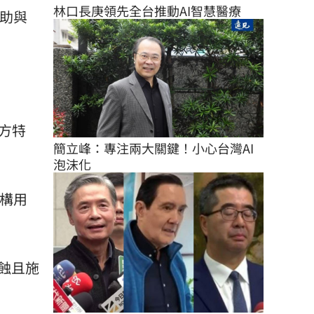
林口長庚領先全台推動AI智慧醫療
互助與
地方特
簡立峰：專注兩大關鍵！小心台灣AI
泡沫化
結構用
蝕且施