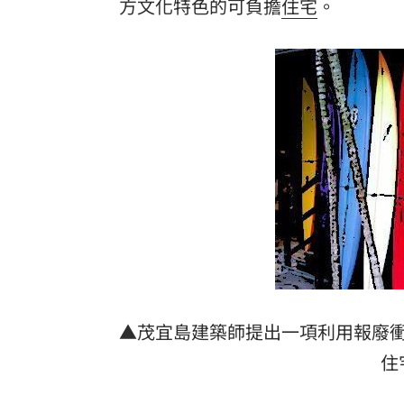
方文化特色的可負擔
住宅
。
慈濟被詐10億未提告！他質疑：財報怎
慈濟被騙10億！綠要國民黨還陳時中公
翻出蔣、柯「昔日發言」 她轟：出來
石崇良嗆台中市府公開紀錄 喊0檢出沒意
台灣彩券開獎直播中
20:31
LIVE三立+24小時直播
15:27
三立iNEWS新聞台線上直播
18:00
「拍片人的多重宇宙」職涯論壇9/12登
▲茂宜島建築師提出一項利用報廢
8國球員齊聚高雄 Formosa 7s掀足球
住
理想混蛋號召粉絲跨海追星吃美食！
18: