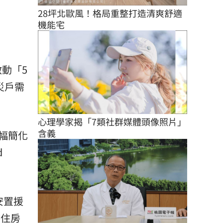
28坪北歐風！格局重整打造清爽舒適
機能宅
啟動「5
災戶需
心理學家揭「7類社群媒體頭像照片」
含義
幅簡化
d
安置援
待住房