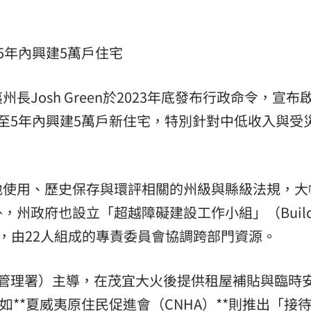
5年內興建5萬戶住宅
Josh Green於2023年底發布行政命令，宣布
至5年內興建5萬戶新住宅，特別針對中低收入與受
地使用、歷史保存與環評相關的州級與縣級法規，大
，州政府也設立「超越障礙建設工作小組」（Buil
g Group），由22人組成的專責委員會協調跨部門資源。
務管理署）主導，在茂宜大火後提供租屋補貼與臨時
如**夏威夷原住民促進會（CNHA）**則推出「接