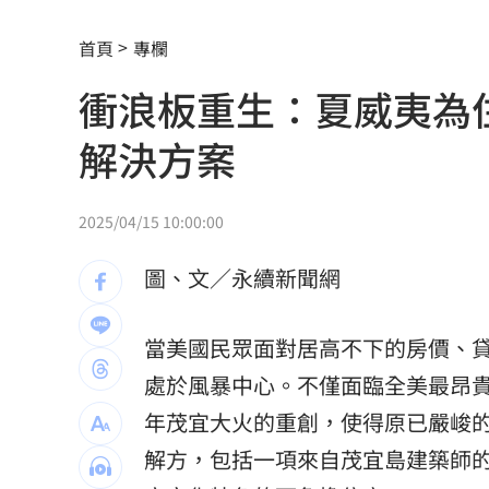
吳子嘉斷言傅崐萁下場：早晚被抓進去
首頁
專欄
姐夫AKIRA抵台 蹲身陪自拍、簽名超
衝浪板重生：夏威夷為
昔嗆擋疫苗！慈濟遭詐10億 國民黨拒
解決方案
假借無塵室走道窄 工程師屢對女同事
妖股連4漲遭八卦鏡收服 被動元件一片
2025/04/15 10:00:00
9/7充公！5張千萬發票沒人領 地點一
圖、文／永續新聞網
兆基債務風暴！檢調搜索 前董座帶回
當美國民眾面對居高不下的房價、
獨／家樓梯門口重摔 李亞萍路邊倒地
處於風暴中心。不僅面臨全美最昂
台灣上市賣破8百輛！油電休旅80萬有找
年茂宜大火的重創，使得原已嚴峻
解方，包括一項來自茂宜島建築師
姜厚任71歲生日 女友曝神級朋友圈
11: