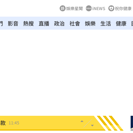
娛樂星聞
iNEWS
祝你健康
門
影音
熱搜
直播
政治
社會
娛樂
生活
健康
規
11:50
是他
11:50
心聲
11:50
11:46
光了
11:45
捐款
11:45