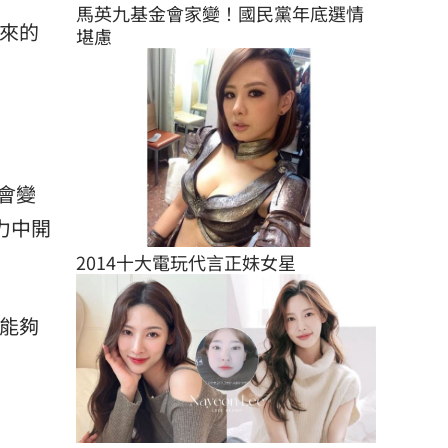
馬英九基金會家變！國民黨年底選情
未來的
堪慮
會變
力中開
2014十大電玩代言正妹女星
要能夠