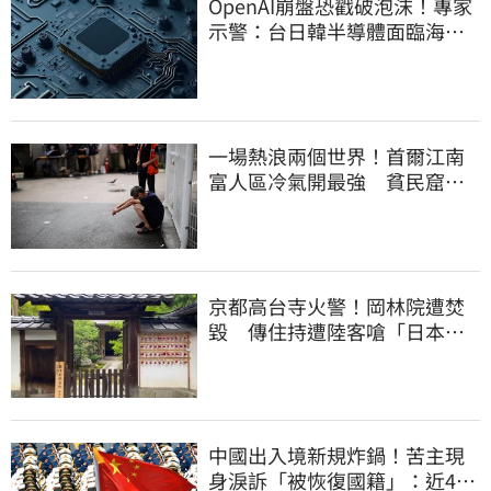
OpenAI崩盤恐戳破泡沫！專家
示警：台日韓半導體面臨海嘯
衝擊
一場熱浪兩個世界！首爾江南
富人區冷氣開最強 貧民窟窮
人熱到暈
京都高台寺火警！岡林院遭焚
毀 傳住持遭陸客嗆「日本遲
早是中國的」
中國出入境新規炸鍋！苦主現
身淚訴「被恢復國籍」：近4億