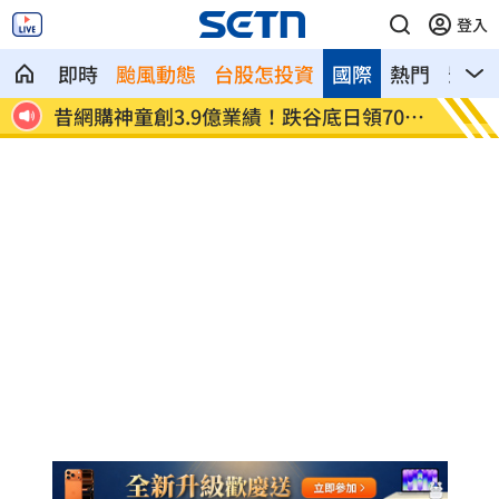
登入
即時
颱風動態
台股怎投資
國際
熱門
影音
戰苦
昔網購神童創3.9億業績！跌谷底日領700
苦茶油
元
導