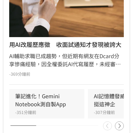
用AI改履歷應徵　收面試通知才發現被誇大
AI輔助求職已成趨勢，但近期有網友在Dcard分
享慘痛經驗，因全權委託AI代寫履歷，未經審核
即投遞，結果履歷被AI自動「腦補」誇大，將協
-369分鐘前
助專案寫成主導，技能也遭吹捧。該名網友提
醒，AI為提供情緒價值常過度包裝，若面試時與
實際能力不符恐面臨社死。專家與網友建議，AI
筆記進化！Gemini 
AI記憶體發威！
僅適合作為修飾語句的工具，而非內容產出者。
Notebook測自製App
挺這神企
求職者應先撰寫真實初稿，再請AI優化，並給予
-351分鐘前
-307分鐘前
明確指令避免誇大，最終審核仍需回歸自身，確
保履歷內容真實可靠，以免因誠信問題在面試環