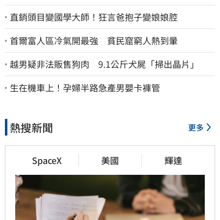
直銷頭目變國學大師！狂言爸抱子變娘娘腔
首爾富人區冷氣開最強 貧民窟窮人熱到暈
越男疑非法販售狗肉 9.1公斤犬屍「掃出晶片」
生在機車上！孕婦半路急產男嬰卡褲管
熱搜新聞
更多
SpaceX
美國
輝達