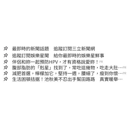
最即時的新聞話題 追蹤訂閱三立新聞網
追蹤訂閱娛樂星聞 給你最即時的娛樂星鮮事
伴侶和妳一起預防HPV，才有資格說愛妳！
PR
腹部脂肪的「剋星」找到了，常吃這幾物，吃走大肚
PR
囊，瘦出小蠻腰
減肥首選，檸檬加它，堅持一週，腰細了，瘦到你懷疑
PR
人生
生活困頓拮据！池秋美不忍出手幫田路路 真實暖舉曝
光