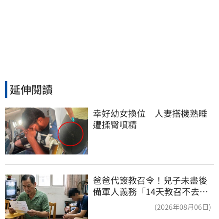
延伸閱讀
幸好幼女換位　人妻搭機熟睡
遭揉臀噴精
爸爸代簽教召令！兒子未盡後
備軍人義務「14天教召不去」
換3個月刑期
(2026年08月06日)