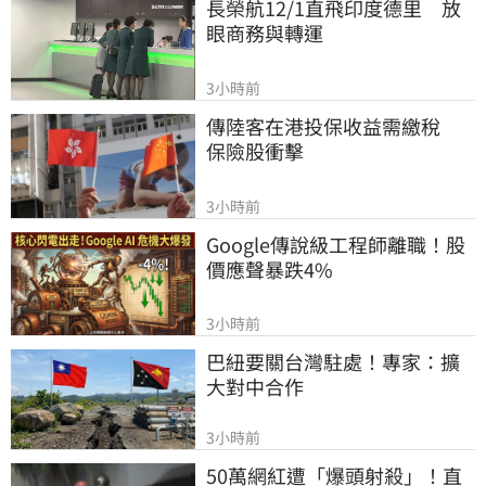
長榮航12/1直飛印度德里　放
眼商務與轉運
3小時前
傳陸客在港投保收益需繳稅 　
保險股衝擊
3小時前
Google傳說級工程師離職！股
價應聲暴跌4%
3小時前
巴紐要關台灣駐處！專家：擴
大對中合作
3小時前
50萬網紅遭「爆頭射殺」！直