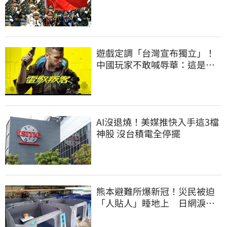
資產全停擺
遊戲定調「台灣宣布獨立」！
中國玩家不敢喊辱華：這是遊
戲
AI沒退燒！美媒推快入手這3檔
神股 沒台積電全停擺
熊本避難所爆新冠！災民被迫
「人貼人」睡地上 日網淚推
「台灣1神器」