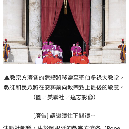
▲教宗方濟各的遺體將移靈至聖伯多祿大教堂，
教徒和民眾將在安葬前向教宗致上最後的敬意。
（圖／美聯社／達志影像）
[廣告] 請繼續往下閱讀…
法新社報導，生於阿根廷的教宗方濟各（Pope