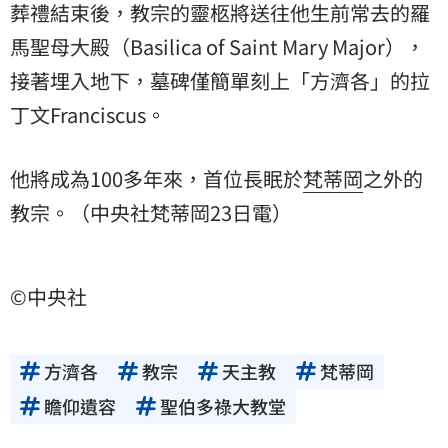
葬禮結束後，教宗的靈柩將送往他生前常去的羅
馬聖母大殿（Basilica of Saint Mary Major），
接著埋入地下，墓碑僅簡單刻上「方濟各」的拉
丁文Franciscus。
他將成為100多年來，首位長眠於
梵蒂岡
之外的
教宗。（中央社梵蒂岡23日電）
©中央社
方濟各
教宗
天主教
梵蒂岡
瞻仰遺容
聖伯多祿大教堂