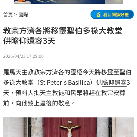
首頁
國際
看新聞換好禮
教宗方濟各將移靈聖伯多祿大教堂
供瞻仰遺容3天
2025/04/23 17:29:00
羅馬
天主教
教宗
方濟各
的靈柩今天將移靈至
聖伯
多祿大教堂
（St Peter's Basilica）供
瞻仰遺容
3
天，預料大批天主教徒和民眾將趕在教宗安葬
前，向他致上最後的敬意。