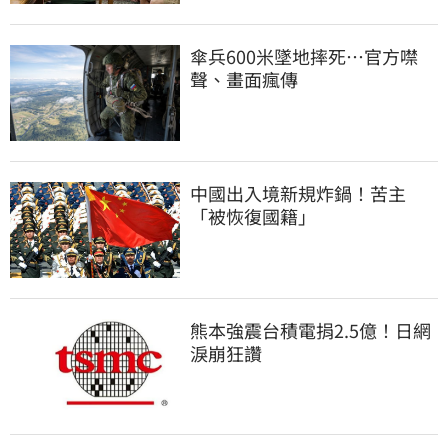
傘兵600米墜地摔死…官方噤
聲、畫面瘋傳
中國出入境新規炸鍋！苦主
「被恢復國籍」
熊本強震台積電捐2.5億！日網
淚崩狂讚