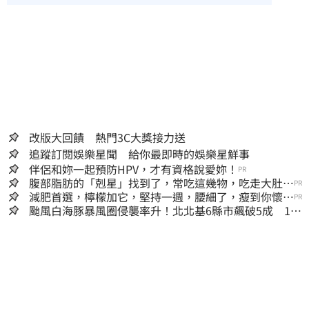
改版大回饋 熱門3C大獎接力送
追蹤訂閱娛樂星聞 給你最即時的娛樂星鮮事
伴侶和妳一起預防HPV，才有資格說愛妳！
PR
腹部脂肪的「剋星」找到了，常吃這幾物，吃走大肚
PR
囊，瘦出小蠻腰
減肥首選，檸檬加它，堅持一週，腰細了，瘦到你懷疑
PR
人生
颱風白海豚暴風圈侵襲率升！北北基6縣市飆破5成 1縣
市「最高達67%」