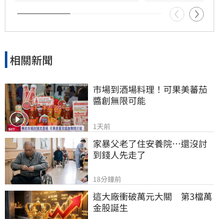
相關新聞
市場到酒場料理！可果美蕃茄
醬創無限可能
1天前
家暴父老了住安養院…還沒討
到錢人先走了
18分鐘前
這大廠衝破萬元大關　第3檔萬
金股誕生