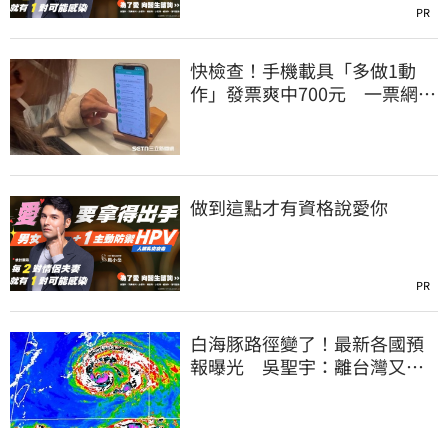
PR
快檢查！手機載具「多做1動
作」發票爽中700元 一票網照
做驚：真的中獎
做到這點才有資格說愛你
PR
白海豚路徑變了！最新各國預
報曝光 吳聖宇：離台灣又更
近一點