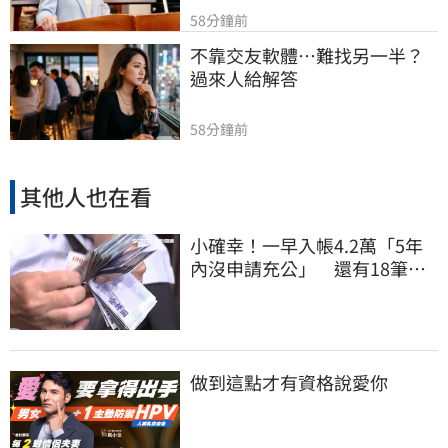
58分鐘前
不靠交友軟體…難找另一半？
過來人給解答
58分鐘前
其他人也在看
小確幸！一早入帳4.2萬「5年
內沒申請充公」 還有18筆錢
連發到8月底
做到這點才有資格說愛你