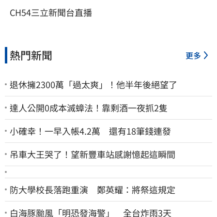
CH54三立新聞台直播
熱門新聞
更多
退休擁2300萬「過太爽」！他半年後絕望了
達人公開0成本滅蟑法！靠剩酒一夜抓2隻
小確幸！一早入帳4.2萬 還有18筆錢連發
吊車大王哭了！望新豐車站感謝憶起這瞬間
防大學校長落跑重演 鄭英耀：將祭這規定
白海豚颱風「明恐發海警」 全台炸雨3天