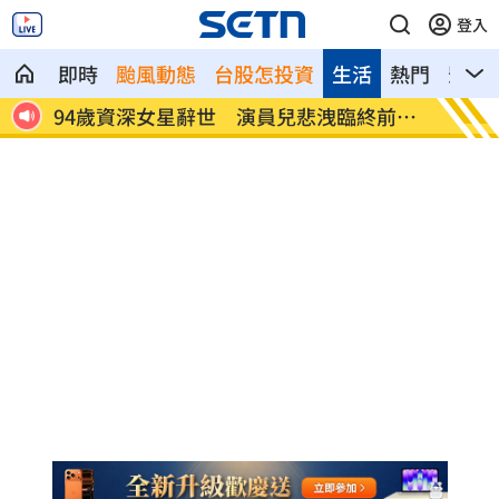
登入
即時
颱風動態
台股怎投資
生活
熱門
影音
機墜
94歲資深女星辭世 演員兒悲洩臨終前病
蔡阿嘎
況
了