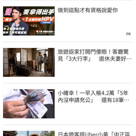
做到這點才有資格說愛你
PR
旅遊返家打開門傻眼！客廳驚
見「3大行李」 退休夫妻好心
情全毀
小確幸！一早入帳4.2萬「5年
內沒申請充公」 還有18筆錢
連發到8月底
日本遊客搭Uber小黃「中正區