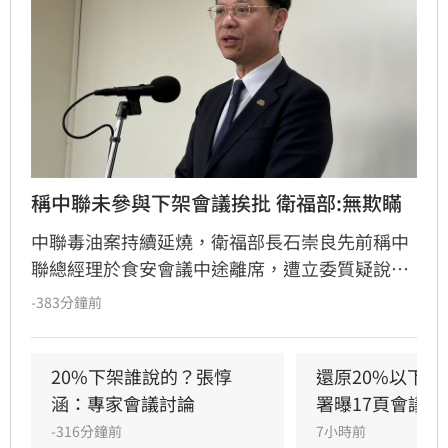
稱中聯未參與下架會議挨批 衛福部:無欺瞞
中聯毒油案持續延燒，衛福部長石崇良先前稱中
聯總經理於食安會議中途離席，遭立委質疑說謊
並要求下台。衛福部今日正式澄清，石部長當日
-383分鐘前
未親自出席會議，是依據會議逐字稿中後期無廠
商發言紀錄，作出的合理判斷，絕非刻意隱匿或
誤導大眾。衛福部強調，該份紀錄已完整公開於
20%下架誰說的？張惇
還原20%以下免
食藥署中聯油品專區，未來將以更謹慎態度回應
涵：專家會議討論
署曝17頁會議記
各界疑問。（記者：簡浩正）
-316分鐘前
7小時前