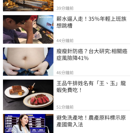
39分鐘前
薪水逼人走！35％年輕上班族
想跳槽
44分鐘前
瘦瘦針防癌？台大研究:相關癌
症風險降41%
46分鐘前
王品牛排姓名有「王、玉」龍
蝦免費吃！
51分鐘前
避免洗產地！農產原料標示原
產國需入法