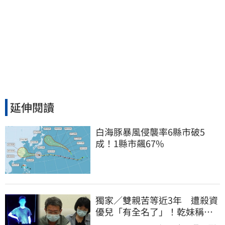
延伸閱讀
白海豚暴風侵襲率6縣市破5
成！1縣市飆67%
獨家／雙親苦等近3年 遭殺資
優兒「有全名了」！乾妹稱賠
償恐毀她未來