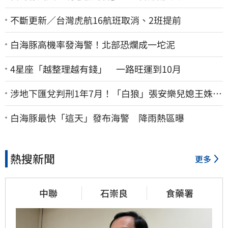
不斷更新／台灣虎航16航班取消、2班提前
白海豚高機率發海警！北部恐爛成一坨泥
4星座「越整理越有錢」 一路旺運到10月
涉地下匯兌判刑1年7月！「白狼」張安樂兒媳王姝茵
北檢報到、今發監執行
白海豚最快「這天」發布海警 降雨熱區曝
熱搜新聞
更多
中聯
石崇良
食藥署