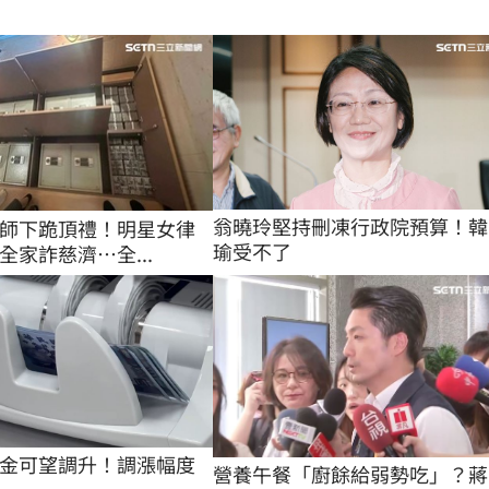
翁曉玲堅持刪凍行政院預算！韓
師下跪頂禮！明星女律
瑜受不了
全家詐慈濟…全...
金可望調升！調漲幅度
營養午餐「廚餘給弱勢吃」？蔣