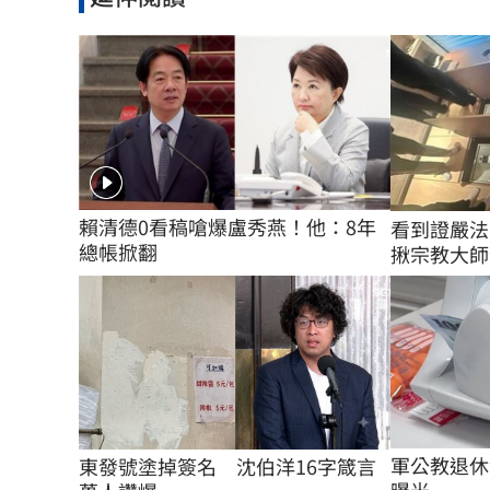
賴清德0看稿嗆爆盧秀燕！他：8年
看到證嚴法
總帳掀翻
揪宗教大師
軍公教退休
東發號塗掉簽名　沈伯洋16字箴言
曝光