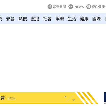
娛樂星聞
iNEWS
祝你健康
門
影音
熱搜
直播
社會
娛樂
生活
健康
國際
發展
20:03
故障
20:02
局
19:55
19:53
關
19:52
海警
19:51