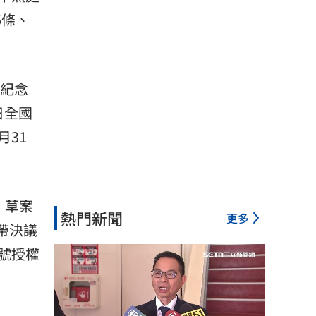
5條、
辰紀念
日全國
31
，草案
熱門新聞
更多
帶決議
號授權