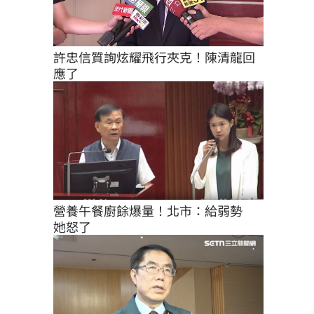
許忠信質詢炫耀飛行夾克！陳清龍回
應了
營養午餐廚餘爆量！北市：給弱勢　
她怒了