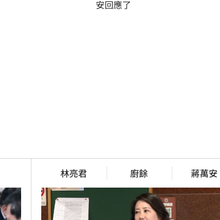
安回應了
林亮君
廚餘
蔣萬安