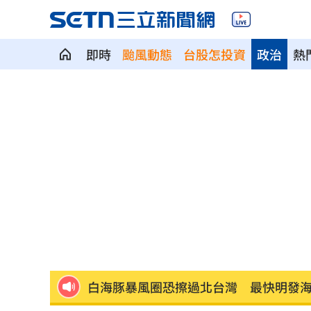
即時
颱風動態
台股怎投資
政治
熱
獨／河北彩花現身味全主場 傳想來台
獨／颱風攪局！郵輪旅沖繩變香港又遇
「欣瑩捕賢國昌在後? 」她揭藍白新竹亂
Jennie大秀火辣身材 自曝曾感到自卑
擺脫49戰0轟陰霾 陳子豪曝和界外球有
白海豚暴風圈恐擦過北台灣 最快明發