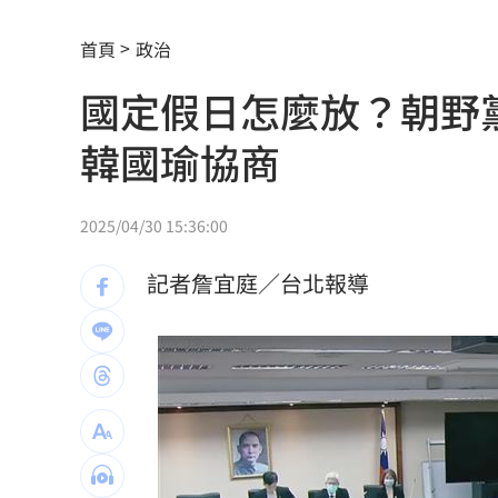
AI生成文章容易判斷 專家點名「4大破綻
首頁
政治
熊本地震 林佳龍向日方遞交500萬賑災
國定假日怎麼放？朝野
新北小小學童消防夏令營 讓學童擬真
韓國瑜協商
白海豚衝擊台日飛航 星宇宣布10班機
7月CPI年增2.54% 連3月突破通膨警戒
2025/04/30 15:36:00
金鐘星光主持陣容曝 夏和熙木木續扛
記者詹宜庭／台北報導
白海豚颱風逼近日本！逾470航班停飛
1
好友離世成創作契機 樂團主唱吐黑色
潘裕文閃退歌壇 周定緯曝私下真實互
華邦電Q2獲利創高！上半年EPS達7.65