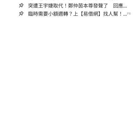
突遭王宇婕取代！鄭仲茵本尊發聲了 回應...
臨時需要小額週轉？上【易借網】找人幫！...
PR