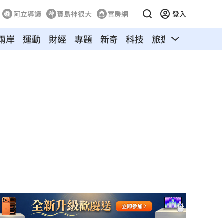
阿立導讀
寶島神很大
富房網
登入
兩岸
運動
財經
專題
新奇
科技
旅遊
汽車
寵物