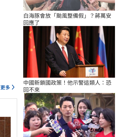
白海豚會放「颱風整備假」？蔣萬安
回應了
中國新鎖國政策！他示警這類人：恐
更多
回不來