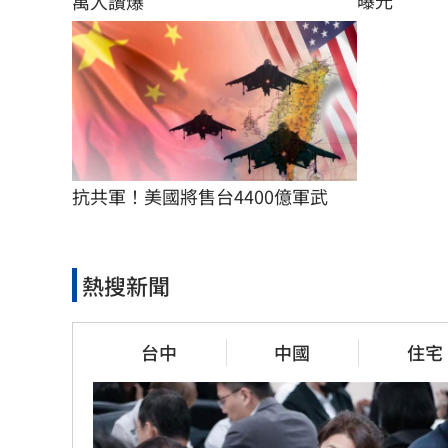
萬人讚爆
抗共軍！美國將售台4400億軍武
熱搜新聞
台中
中國
住宅