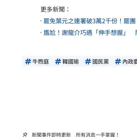
更多新聞：
罷免葉元之連署破3萬2千份！罷團
尷尬！謝龍介巧遇「伸手想握」 
牛煦庭
韓國瑜
國民黨
內政
新聞事件即時更新 所有消息一手掌握！