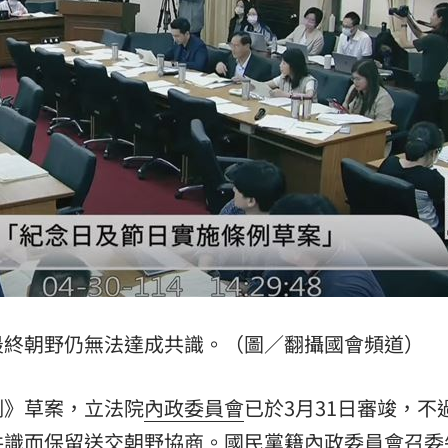
誠意
19:08
內幕
19:07
強
19:01
18:58
最終朝野仍無法達成共識。（圖／翻攝國會頻道）
15
例》草案，立法院
內政委員會
已於3月31日審竣，不
共識而保留送交朝野協商。國民黨籍內政委員會召委