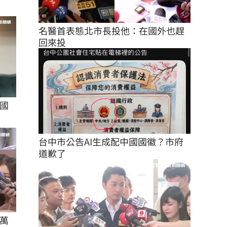
名醫首表態北市長投他：在國外也趕
回來投
國
台中市公告AI生成配中國國徽？市府
道歉了
萬