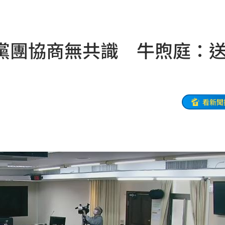
」
19:45
款
19:35
黨團協商無共識 牛煦庭：
體驗
19:33
異動
19:31
線
19:25
看新聞
紅毯
19:23
9:16
幽默
19:13
動
19:11
元
19:10