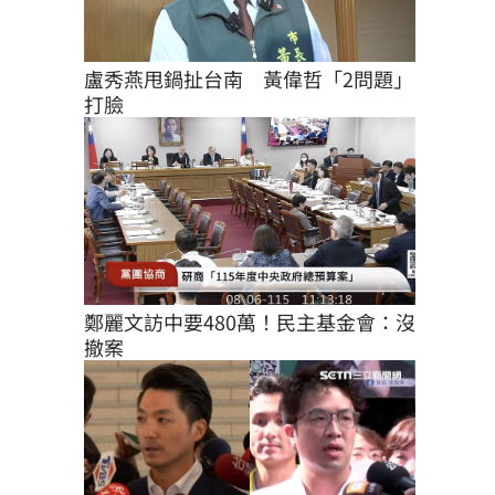
盧秀燕甩鍋扯台南　黃偉哲「2問題」
打臉
鄭麗文訪中要480萬！民主基金會：沒
撤案