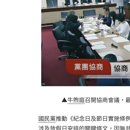
割頸案受害家屬揭這真相！指加害者無
林安可二軍連轟有原因 好友陳傑憲揭
韓國羽球大師賽發威 蘇力揚挺進男單8
大世科上半年獲利創新高！EPS 1.58元
台灣彩券開獎直播中
20:31
LIVE三立+24小時直播
15:27
三立iNEWS新聞台線上直播
18:00
▲
牛煦庭
召開協商會議，
理想混蛋號召粉絲跨海追星吃美食！
18:
國民黨
推動《紀念日及節日實施條
涉及放假日安排的關鍵條文，因無