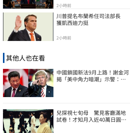
2小時前
川普提名布蘭希任司法部長　
獲凱西迪力挺
2小時前
其他人也在看
中國鎖國新法9月上路！謝金河
揭「美中角力暗潮」示警：台
灣1類人危險了
兒探視七旬母 驚見客廳滿地
試卷！才知月入近40萬日圓
真相竟如此感人