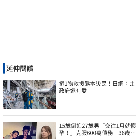
延伸閱讀
捐1物救援熊本災民！日網：比
政府還有愛
15歲倒追27歲男「交往1月就懷
孕！」克服600萬債務 36歲美