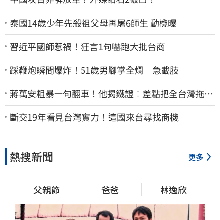
泰國14歲少年先殺祖父母再屠6師生 動機曝
習近平國師惹禍！狂言1句嚇跑大批台商
踩鞭炮瞬間爆炸！51歲男腳掌全爛 急截肢
蔣萬安粗暴一句翻車！他揭鐵證：差點把全台灣拖下
水哪時道歉
斷交19年看見台灣實力！這國來台尋找商機
熱搜新聞
更多
父親節
爸爸
林逸欣