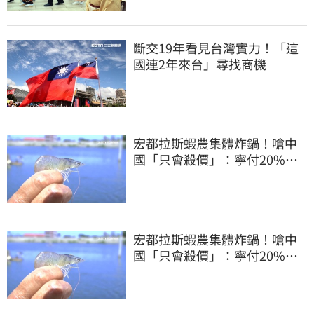
斷交19年看見台灣實力！「這
國連2年來台」尋找商機
宏都拉斯蝦農集體炸鍋！嗆中
國「只會殺價」：寧付20%關
稅賣白蝦給台灣
宏都拉斯蝦農集體炸鍋！嗆中
國「只會殺價」：寧付20%關
稅賣白蝦給台灣