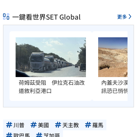
一鍵看世界SET Global
更多
荷姆茲受阻　伊拉克石油改
內蓋夫沙漠奇
道敘利亞港口
訊恐已悄悄逼
川普
美國
天主教
羅馬
歐巴馬
芝加哥