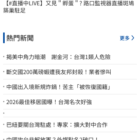
【#直播中LIVE】又見＂孵蛋＂? 路口監視器直播斑鳩
築巢駐足
熱門新聞
更多
揭美中角力暗潮 謝金河：台灣1類人危險
斷交國200萬磅蝦遭我友邦封殺！業者慘叫
中國出入境新規炸鍋！苦主「被恢復國籍」
2026最佳移居國曝！台灣名次好強
巴紐要關台灣駐處！專家：擴大對中合作
中國攻台非解放軍？外媒點名2破口！