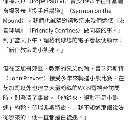
保祿六世（Pope Paul VI）曾於1965年在洋基體
育場發表『投手丘講道』（Sermon on the
Mound），我們也誠摯邀請教宗來我們這個『友
善球場』（Friendly Confines）做同樣的事。」
到了當天下午，瑞格利球場的電子看板便顯示：
「新任教宗是小熊迷。」
但在芝加哥郊區，教宗的兄弟約翰・普瑞弗斯特
（John Prevost）接受多年來轉播小熊比賽、在
芝加哥以外也建立大量粉絲的WGN電視台訪問
時，則澄清了事實。「他從來、絕對不是小熊
迷」約翰・普瑞弗斯特說。「我不知道那個說法
從哪來的，他一直都是白襪迷。」