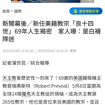
首頁
國際
看新聞換好禮
新聞幕後／新任美籍教宗「良十四
世」69年人生揭密 家人曝：是白襪
隊迷
2025/05/09 12:41:00
2025/05/09 13:35:20
更新
記者蒲世芸／綜合報導
天主教
會歷史性一刻來了！69歲的
美國
籍樞機主
教普瑞弗斯特（Robert Prevost）5月8日當選為
全球14億
羅馬
天主教徒的領袖，成為天主教第
265任教宗，他也是首位來自美國的教宗，並且