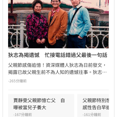
狄志為揭遺憾　忙接電話錯過父最後一句話
父親節感傷追憶！資深媒體人狄志為日前發文，
揭露已故父親生前不為人知的遺憾往事。狄志為
透露，父親一生以海為家，兩人相處時間極少，
-265分鐘前
甚至錯過他的婚禮。直到父親罹患胃癌末期，才
坦承當年曾悄悄現身婚宴現場，因愧對家人只敢
在門外落淚。最讓狄志為心碎的是，當年陪病重
賈靜雯父親節憶亡父　自
父親節特別想他
父親曬太陽時，自己因忙於接工作電話而忽視了
曝被當兒子養大
感性告白早逝父
父親，沒想到那竟是父子最後的相處，父親回房
-167分鐘前
-161分鐘前