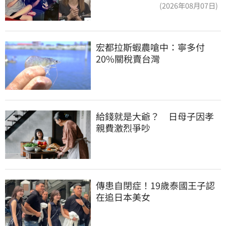
魔女當阿嬤了
(2026年08月07日)
宏都拉斯蝦農嗆中：寧多付
20%關稅賣台灣
給錢就是大爺？　日母子因孝
親費激烈爭吵
傳患自閉症！19歲泰國王子認
在追日本美女