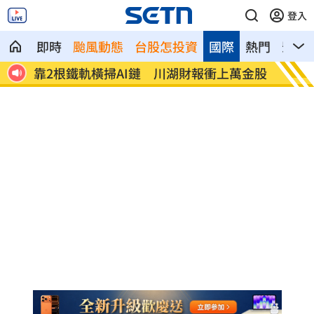
登入
即時
颱風動態
台股怎投資
國際
熱門
影音
萬金股
演習硬上路還無照！鳳山女慘收10萬單
孫易磊
球