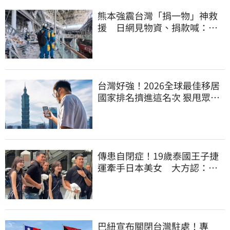
熊本強震台灣「捐一物」神救
援 日網見物資、捐款喊：給
台灣統治算了
台灣好強！2026全球最佳移居
國家排名擠進這名次 狠甩眾多
歐美熱門國家
傳患自閉症！19歲泰國王子捷
運牽手日本美女 大方認：
「我在追她」
巴紐宣布關閉台灣駐處！專