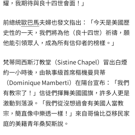
耀，我期待與良十四世會面！」
前總統
歐巴馬
夫婦也發文指出：「今天是美國歷
史性的一天，我們將為他（良十四世）祈禱，願
他能引領眾人，成為所有信仰者的榜樣。」
梵蒂岡西斯汀教堂（Sistine Chapel）冒出白煙
約一小時後，由執事級首席樞機曼貝蒂
（Dominique Mamberti）在陽台宣布：「我們
有教宗了！」信徒們揮舞美國國旗，許多人更是
激動到落淚。「我們從沒想過會有美國人當教
宗，簡直像中樂透一樣！」來自哥倫比亞移民家
庭的美籍青年桑契斯說。