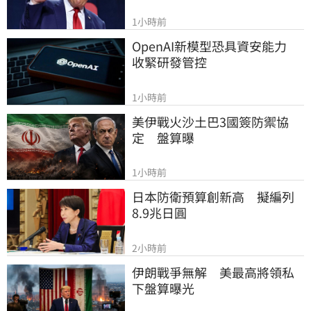
1小時前
OpenAI新模型恐具資安能力　
收緊研發管控
1小時前
美伊戰火沙土巴3國簽防禦協
定　盤算曝
1小時前
日本防衛預算創新高　擬編列
8.9兆日圓
2小時前
伊朗戰爭無解　美最高將領私
下盤算曝光