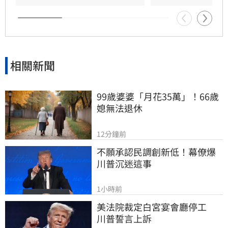
後便陷入永眠。這段錯過的對話成為他20年來心
中最深的遺憾，他以此感嘆，有些電話晚點接沒
關係，但錯過的親情與話語，可能再也無法挽
回，呼籲大眾珍惜身邊親人。
相關新聞
99歲婆婆「月花35萬」！66歲
媳無法退休
12分鐘前
不願承認民調創新低！幕僚爆
川普沉迷這事
1小時前
美法院裁定白宮宴會廳停工　
川普誓言上訴