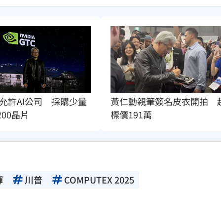
允許AI公司　採購少量
黃仁勳親筆簽名皮衣開拍　
200晶片
標價191萬
輝
川普
COMPUTEX 2025