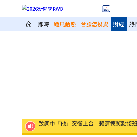
即時
颱風動態
台股怎投資
財經
熱
兒遭老師綁手褲子套頭 家長見監視器
啦啦隊爆休息室開裸體趴 林襄上空大
直擊／新光三越北車最小間美麗市場開
車禍撞頭CT正常 6旬婦回家狂頭暈一招
致詞中「他」突衝上台 賴清德笑點接
星宇航空現增3億股！認股規畫一次看
16