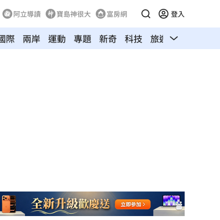
阿立導讀
寶島神很大
富房網
登入
國際
兩岸
運動
專題
新奇
科技
旅遊
汽車
寵物