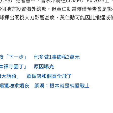
S）記者會中，曾表示將在COMPUTEX 2025上
哪個地方設置海外總部，但黃仁勳當時僅預告會是驚
p）向全球揮出關稅大刀影響甚廣，黃仁勳可能因此推遲或
。
按「下一步」 他多做1事節稅3萬元
本禪寺園丁」 原因曝光
3大話術」 照做錢和個資全飛了
勳曝驚魂求婚夜 網淚：根本就是純愛戰士