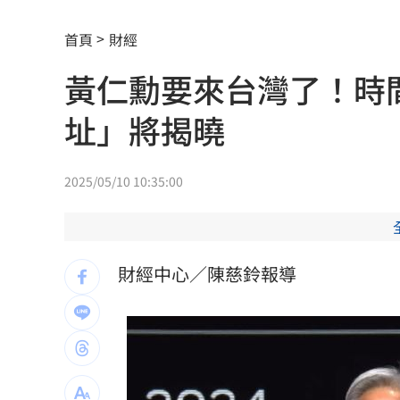
鄭麗文脫口：我領導的國民黨支持度很
首頁
財經
投信逆勢挺「這檔」狂掃近7千張奪買超
黃仁勳要來台灣了！時
Mina同學發聲 揭她19歲半工半讀考上
址」將揭曉
南港LaLaport鷹架倒塌！北市開罰30萬
台股風向變了！他點3改變：資金往這族
2025/05/10 10:35:00
80歲伯不甩演習硬闖…嗆警：路你家的
退休族注意！國泰金「5招」老本護城河
財經中心／陳慈鈴報導
漢光首日驚魂！女連長寢室遭陌生人闖
泰國14歲少年先殺祖父母再屠6師生 動
韓韶禧接棒安海瑟薇！搭崔岷植被嫌「