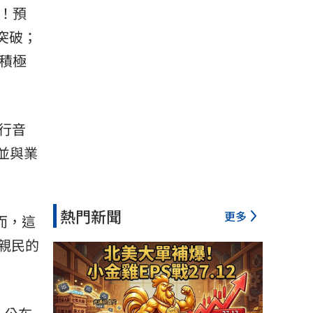
了！預
與突破；
積極
流行音
，並與業
熱門新聞
更多
而，這
親民的