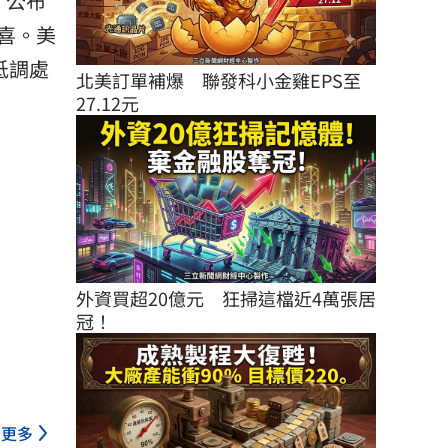
，公布
喜。美
低調處
北美訂單補爆　聯發科小金雞EPS至
27.12元
外資買超20億元　狂掃這檔近4萬張居
冠！
更多