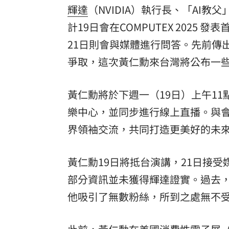
輝達
（NVIDIA）執行長、「AI
8國球員齊聚高雄 Formosa 7s掀足球
計19日會在COMPUTEX 202
理想混蛋號召粉絲跨海追星吃美食！
18:
21日則會與媒體進行問答。先前傳
爭取，這次黃仁勳來台灣將公布一
黃仁勳將於下週一（19日）上午11點
樂中心，並同步進行線上直播。與會者將
界領袖交流，共同打造更美好的未
黃仁勳19日將抵台演講，21日接
部分資訊並未獲得輝達證實。過去
他吸引了無數粉絲，所到之處無不