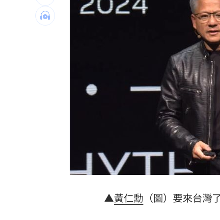
來台1年賺百萬 韓啦啦隊女神定居台灣
石崇良、姜至剛驚傳請辭？衛福部回應
慈濟遭詐10億 最新聲明：不排除提告
73歲首過父親節 他找亡妻淚：今天好
台灣彩券開獎直播中
20:31
LIVE三立+24小時直播
15:27
三立iNEWS新聞台線上直播
18:00
商場戰國來臨 台中「頂奢大道」逐漸
台彩父親節推新刮刮樂千萬頭獎超「爸
▲
黃仁勳
（圖）要來台灣
「拍片人的多重宇宙」職涯論壇9/12登