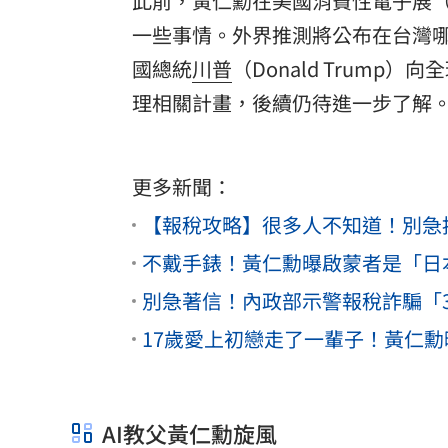
此前，黃仁勳在美國消費性電子展（CE
一些事情。外界推測將公布在台灣
國總統
川普
（Donald Trum
理相關計畫，後續仍待進一步了解
更多新聞：
【報稅攻略】很多人不知道！別急
不戴手錶！黃仁勳曝啟蒙者是「日
別急著信！內政部示警報稅詐騙「
17歲愛上初戀走了一輩子！黃仁
AI教父黃仁勳旋風