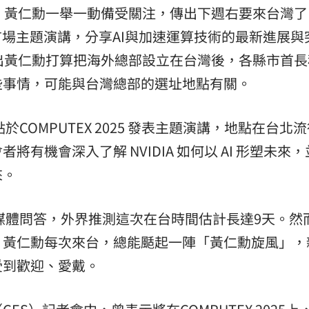
教父」黃仁勳一舉一動備受關注，傳出下週右要來台灣
熱潮
10:00
5 發表首場主題演講，分享AI與加速運算技術的最新進展
15
出黃仁勳打算把海外總部設立在台灣後，各縣市首長
些事情，可能與台灣總部的選址地點有關。
於COMPUTEX 2025 發表主題演講，地點在台北
有機會深入了解 NVIDIA 如何以 AI 形塑未來
來。
受媒體問答，外界推測這次在台時間估計長達9天。然
，黃仁勳每次來台，總能颳起一陣「黃仁勳旋風」，
受到歡迎、愛戴。