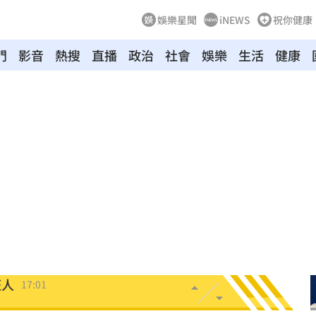
娛樂星聞
iNEWS
祝你健康
門
影音
熱搜
直播
政治
社會
娛樂
生活
健康
心碎
17:07
解放
17:04
幕！
17:01
解
17:01
班人
17:01
:59