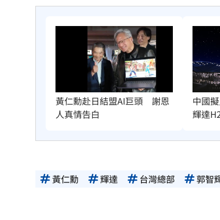
黃仁勳赴日結盟AI巨頭　謝恩
中國擬
人真情告白
輝達H
黃仁勳
輝達
台灣總部
郭智