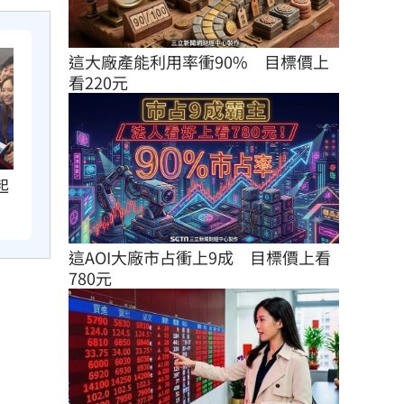
這大廠產能利用率衝90%　目標價上
看220元
起
這AOI大廠市占衝上9成　目標價上看
780元