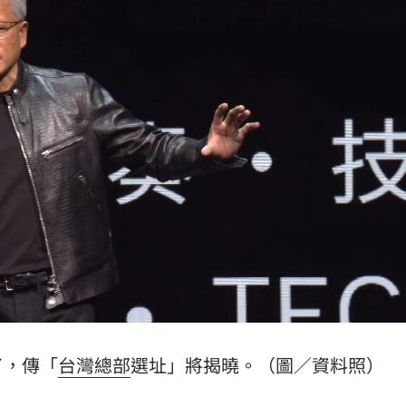
16:42
了
16:39
求償
16:37
快樂
16:35
成形
12:00
」氣
12:00
了，傳「
台灣總部
選址」將揭曉。（圖／資料照）
場！
10:30