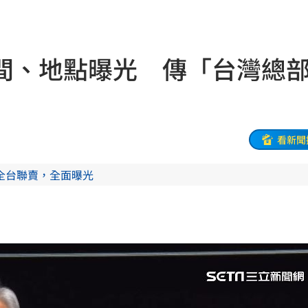
高
16:56
王
16:56
間、地點曝光 傳「台灣總
名校
16:53
16:53
群
16:52
看新聞
逆？
16:51
全台聯賣，全面曝光
16:48
入
16:46
機曝
16:44
嫩」
16:43