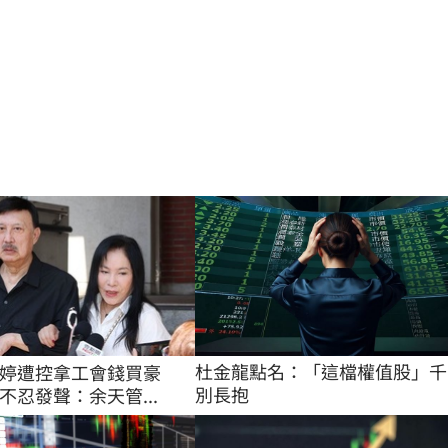
杜金龍點名：「這檔權值股」千
婷遭控拿工會錢買豪
別長抱
不忍發聲：余天管...