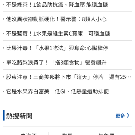
不是綠茶！1飲品助抗癌、降血壓 能穩血糖
他沒異狀卻動脈硬化！醫示警：8類人小心
不是藍莓！1水果是維生素C寶庫 可穩血糖
比果汁毒！「水果1吃法」狠奪命:心臟驟停
單吃酪梨浪費了！「搭3類食物」營養飆升
股東注意！三商美邦將下市「這天」停牌 還有252
名千張大戶
它是水果界白富美 低GI、低熱量還助排便
熱搜新聞
更多