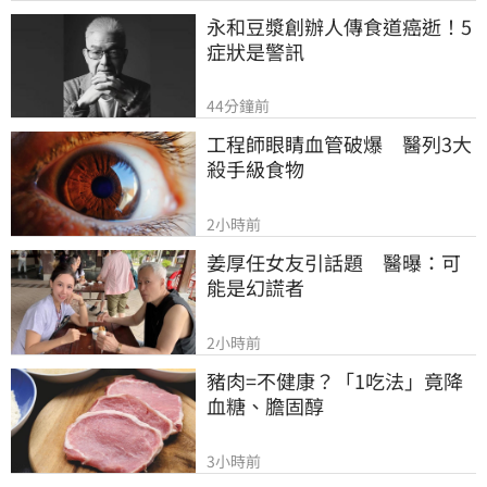
永和豆漿創辦人傳食道癌逝！5
症狀是警訊
44分鐘前
工程師眼睛血管破爆　醫列3大
殺手級食物
2小時前
姜厚任女友引話題　醫曝：可
能是幻謊者
2小時前
豬肉=不健康？「1吃法」竟降
血糖、膽固醇
3小時前