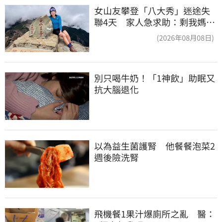
女山友攀登「八大秀」迷途失
聯4天 家人急求助：剩我媽還
沒找到
(2026年08月08日)
別只喝牛奶！「1神飲」助眠又
抗大腦退化
以為益生菌護腎　他餐餐泡菜2
週後險洗腎
飛機餐1果汁爆廁所之亂　醫：