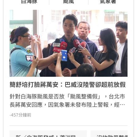
白海豚
颱風
氣象署
簡舒培打臉蔣萬安：巴威沒陸警卻超前放假
針對白海豚颱風是否放「颱風整備假」，台北市
長蔣萬安回應，因氣象署未發布陸上警報，經四
市討論後決定正常上班課。此舉引發民進黨議員
-457分鐘前
簡舒培強烈質疑，認為蔣萬安決策標準不一。簡
舒培指出，過去巴威颱風時，蔣萬安以「超前部