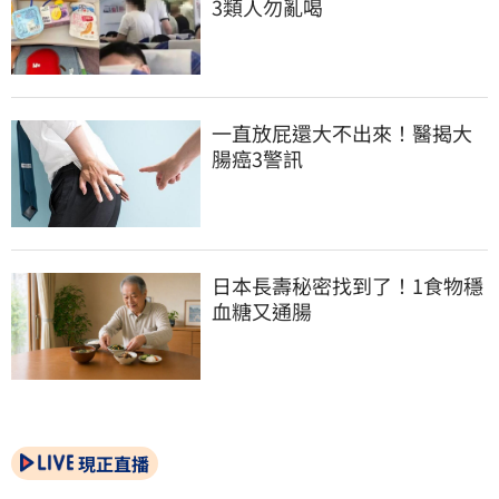
3類人勿亂喝
一直放屁還大不出來！醫揭大
腸癌3警訊
日本長壽秘密找到了！1食物穩
血糖又通腸
現正直播