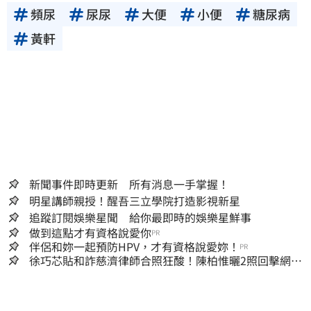
頻尿
尿尿
大便
小便
糖尿病
黃軒
新聞事件即時更新 所有消息一手掌握！
明星講師親授！醒吾三立學院打造影視新星
追蹤訂閱娛樂星聞 給你最即時的娛樂星鮮事
做到這點才有資格說愛你
PR
伴侶和妳一起預防HPV，才有資格說愛妳！
PR
徐巧芯貼和詐慈濟律師合照狂酸！陳柏惟曬2照回擊網笑
翻