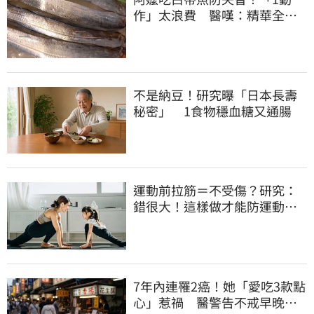
作」太浪費 醫嘆：精華全沒
了
不是納豆！研究曝「日本長壽
秘密」 1食物穩血糖又通腸
運動前拉筋＝不受傷？研究：
錯很大！這樣做才能防運動傷
害
7年內連罹2癌！她「愛吃3款點
心」惹禍 醫警告不戒早晚有