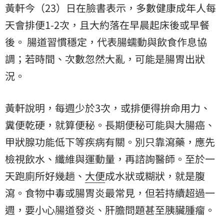
黃軒今（23）日在臉書表示，多數健康成年人每
天會排便1-2次，且大約落在早晨起床後或早餐
後。 腸道習慣穩定，代表腸蠕動與飲食作息協
調；若時間、次數忽然大亂，可能是腸胃出狀
況。
黃軒說明，每週少於3次，或排便得拚命用力、
糞便乾硬，就算便秘。長期便秘可能與大腸癌、
甲狀腺功能低下等疾病有關。別只靠瀉藥，應先
檢視飲水、纖維與運動量，再諮詢醫師。至於一
天跑廁所好幾趟、
大便
成水狀或糊狀，就是腹
瀉。食物中毒或腸胃炎最常見，但若持續超過一
週，要小心腸道發炎、肝膽問題甚至胰臟腫瘤。