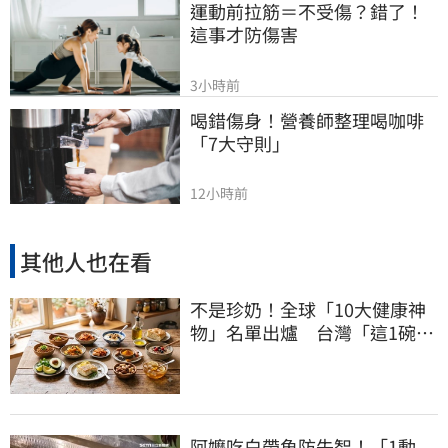
運動前拉筋＝不受傷？錯了！
這事才防傷害
3小時前
喝錯傷身！營養師整理喝咖啡
「7大守則」
12小時前
其他人也在看
不是珍奶！全球「10大健康神
物」名單出爐 台灣「這1碗」
霸氣上榜
阿嬤吃白帶魚防失智！「1動