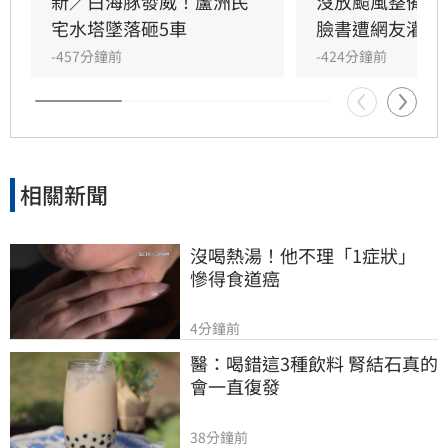
署」為由在未發布陸警下宣布放假，如今白海豚
新／白海豚發威！蘆洲民
沒放颱風整備假
風雨增強，市府卻將責任推給氣象署預報，痛批
宅水塔墜落砸5車
臉書遭網友灌爆
市府不僅決策雙標，更缺乏一致性的判斷標準，
-457分鐘前
-424分鐘前
要求蔣萬安應對市民說明清楚標準，而非每次面
臨質疑就尋找新理由推諉責任。
相關新聞
沒喝熱湯！他不理「1症狀」　
慘得食道癌
4分鐘前
醫：喝錯這3種飲料 腎結石真的
會一直復發
38分鐘前