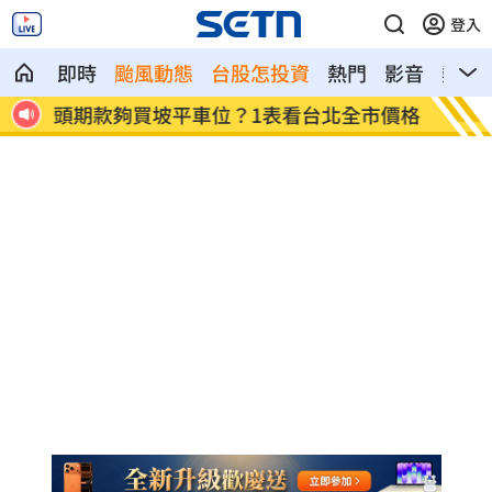
登入
即時
颱風動態
台股怎投資
熱門
影音
熱搜
盟合
頭期款夠買坡平車位？1表看台北全市價格
遭前員