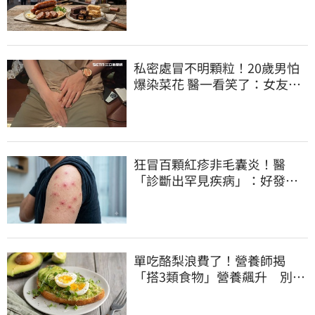
肝癌
私密處冒不明顆粒！20歲男怕
爆染菜花 醫一看笑了：女友常
誤會
狂冒百顆紅疹非毛囊炎！醫
「診斷出罕見疾病」：好發這
族群
單吃酪梨浪費了！營養師揭
「搭3類食物」營養飆升 別再
加蜂蜜