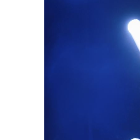
「拍片人的多重宇宙」職涯論壇9/12登
8國球員齊聚高雄 Formosa 7s掀足球
理想混蛋號召粉絲跨海追星吃美食！
18: