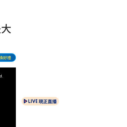
是大
換好禮
d.
現正直播