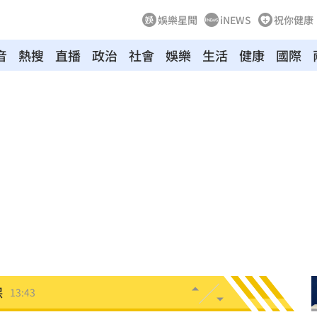
娛樂星聞
iNEWS
祝你健康
音
熱搜
直播
政治
社會
娛樂
生活
健康
國際
化
14:01
太好
13:56
爆紅
13:49
13:43
保
13:43
發聲
13:42