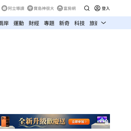
阿立導讀
寶島神很大
富房網
登入
兩岸
運動
財經
專題
新奇
科技
旅遊
汽車
寵物