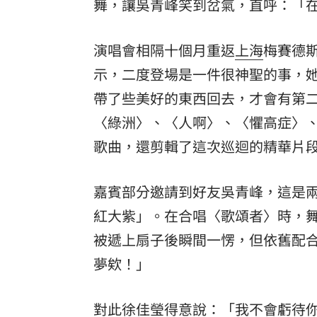
舞，讓吳青峰笑到岔氣，直呼：「
演唱會相隔十個月重返
上海
梅賽德
示，二度登場是一件很神聖的事，
帶了些美好的東西回去，才會有第
〈綠洲〉、〈人啊〉、〈懼高症〉
歌曲，還剪輯了這次巡迴的精華片
嘉賓部分邀請到好友吳青峰，這是
紅大紫」。在合唱〈歌頌者〉時，
被遞上扇子後瞬間一愣，但依舊配
夢欸！」
對此徐佳瑩得意說：「我不會虧待