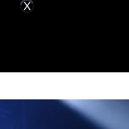
Video
文」
Player
13:00
is
loading.
00
問題
12:59
場曝
12:55
效率
12:00
成形
12:00
」氣
12:00