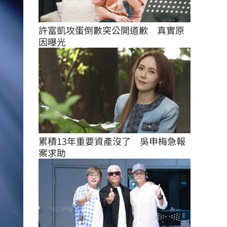
許富凱攻蛋倒數突公開道歉　真實原
因曝光
累積13年重要資產沒了　吳申梅急報
案求助