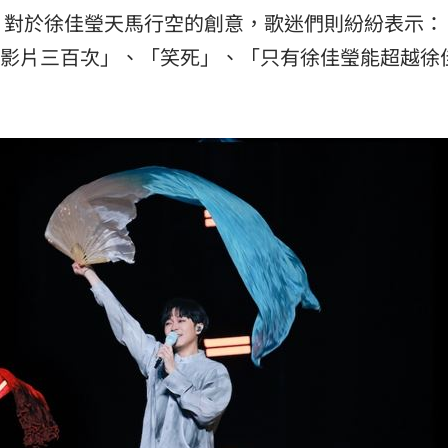
。對於徐佳瑩天馬行空的創意，歌迷們則紛紛表示：
重播影片三百次」、「笑死」、「只有徐佳瑩能超越徐