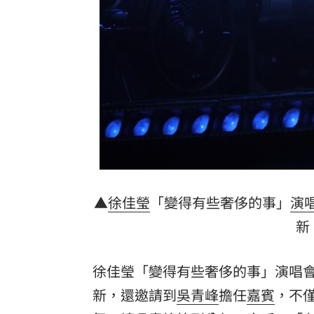
▲
徐佳瑩
「變得有些奢侈的事」
演
新
徐佳瑩「變得有些奢侈的事」演唱會
新，還邀請到
吳青峰
擔任
嘉賓
，不