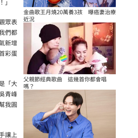
！」
金曲歌王月燒20萬養3孩　曝癌妻治療
近況
觀眾表
我們都
氣新增
首彩蛋
父親節經典歌曲　這幾首你都會唱
是「大
嗎？
吳青峰
幫我圓
手讓上