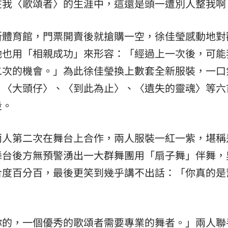
在我〈歌頌者〉的生涯中，這還是頭一遭別人整我啊
斯體育館，門票開賣後就搶購一空，徐佳瑩感動地對
她也用「相親成功」來形容：「經過上一次後，可能
二次的機會。」為此徐佳瑩換上數套全新服裝，一口
、〈大頭仔〉、〈到此為止〉、〈遺失的靈魂〉等六
段。
兩人第二次在舞台上合作，兩人服裝一紅一紫，堪稱
舞台後方無預警湧出一大群舞團用「扇子舞」伴舞，
合度百分百，最後更笑到幾乎講不出話：「你真的是
你的，一個優秀的歌頌者需要專業的舞者。」兩人聯