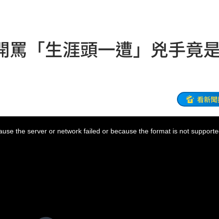
軍
13:37
13:33
開罵「生涯頭一遭」兇手竟
餐具
13:23
曝光
13:22
崩潰
13:21
看新聞
準
13:17
use the server or network failed or because the format is not supporte
16
現身
13:04
殺警
13:00
跑了
13:00