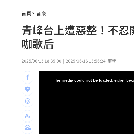
齊豫被調侃躲歌王！本人高EQ回應奪亞
首頁
音樂
喜曬超音波照！北影影后李亦捷懷孕了
青峰台上遭惡整！不忍
洛杉磯空廚爆食安危機 主管逼洗蛆蟲
咖歌后
蘇震洋追星衝上舞台被保鑣抓走！真相
蔡依珊撕掉完美標籤 首度認：我也會
2025/06/15 18:35:00
2025/06/16 13:56:24
更新
新／颱風逼近！7地區明午前達停班課標
This
is
a
The media could not be loaded, either beca
modal
爆性招待裁判醜聞！韓國足協道歉了
13:
window.
捲不倫、私生飯騷擾風波！黃晸珉憔悴
除夕夜母被帶走？兒上署長室留言：要
「小飛機」失控撞民宅！肇事玩家疑落