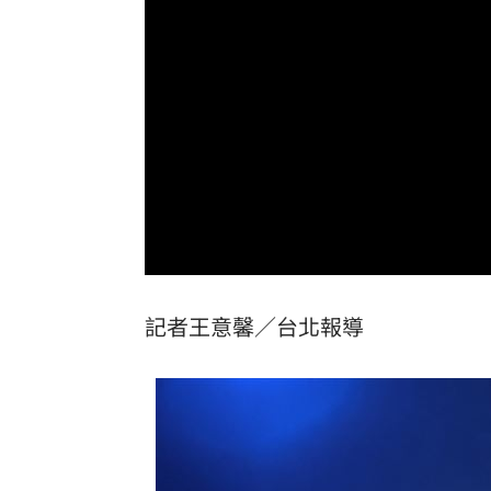
芒果自由！台南14萬學童午餐「整顆愛
本週超夯光通訊 AAOI進補台股3強
13:
女團成員手劇烈顫抖 韓網：身體恐出
台中男發酒瘋遭管束！尿在警察身上下
台灣彩券開獎直播中
20:31
LIVE三立+24小時直播
15:27
記者王意馨／台北報導
三立iNEWS新聞台線上直播
18:00
AI時代！威力馬導入智慧營運系統提升
商場戰國來臨 台中「頂奢大道」逐漸
台彩父親節推新刮刮樂千萬頭獎超「爸