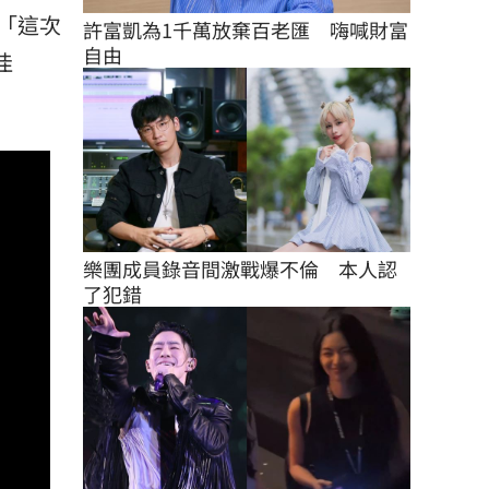
「這次
許富凱為1千萬放棄百老匯　嗨喊財富
自由
佳
樂團成員錄音間激戰爆不倫　本人認
了犯錯