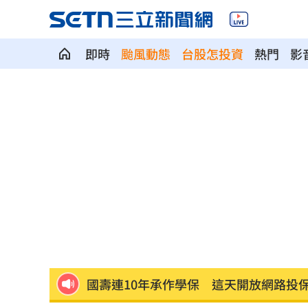
即時
颱風動態
台股怎投資
熱門
影
別只喝牛奶！「1神飲」助眠又抗大腦退
82歲武打巨星近況曝光 本人認狀況不
薔薔父親節曬富爸 白髮赤腳造型意外
原本很討厭小S 家長曝「1舉動」改觀
國壽連10年承作學保 這天開放網路投
獨／楊光友批工會帳亂七八糟 曹雨婷