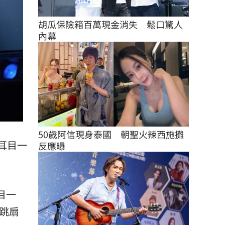
胡瓜保險箱百萬現金消失　鬆口驚人
內幕
50歲阿信現身泰國　朝聖火辣西施攤
耳目一
反應曝
目一
跳扇