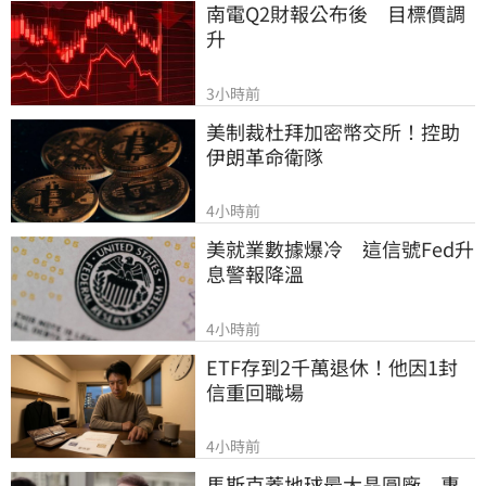
南電Q2財報公布後　目標價調
升
3小時前
美制裁杜拜加密幣交所！控助
伊朗革命衛隊
4小時前
美就業數據爆冷　這信號Fed升
息警報降溫
4小時前
ETF存到2千萬退休！他因1封
信重回職場
4小時前
馬斯克蓋地球最大晶圓廠　專