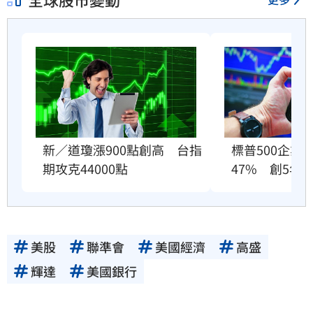
新／道瓊漲900點創高　台指
標普500企業
期攻克44000點
47%　創5年
美股
聯準會
美國經濟
高盛
輝達
美國銀行