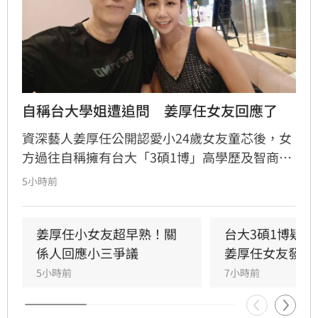
自稱台大學姐遭追問　姜厚任女友回應了
資深藝人姜厚任公開認愛小24歲女友童芯後，女
方過往自稱擁有台大「3碩1博」高學歷及智商
146等背景引發外界高度質疑。童芯日前於社群
5小時前
發布千字長文，以「台大學姐」自居暢談邏輯與
真相，試圖回應爭議，卻未提供具體學歷證明文
件，導致話題持續發酵，網友針對其學歷真實性
姜厚任小女友超早熟！關
台大3碩1博疑
仍存有諸多疑問。面對女友身陷輿論風波，姜厚
係人回應小三爭議
姜厚任女友發聲
任展現力挺態度，笑稱兩人的戀情已像偵探片，
5小時前
7小時前
強調對女友背景知情且不擔憂。林宜君