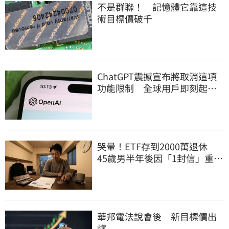
不是群聯！ 記憶體它靠這技
術目標價破千
ChatGPT震撼宣布將取消這項
功能限制 全球用戶即刻起
「免費」用到飽
哭暈！ETF存到2000萬退休
45歲男半年後因「1封信」重回
職場
華邦電法說會後 新目標價出
爐