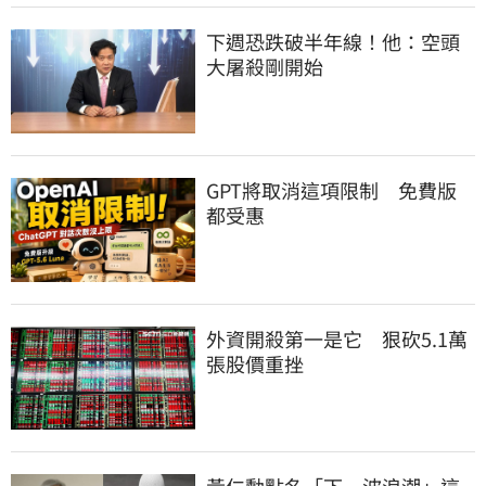
下週恐跌破半年線！他：空頭
大屠殺剛開始
GPT將取消這項限制　免費版
都受惠
外資開殺第一是它　狠砍5.1萬
張股價重挫