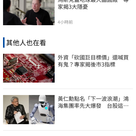
家揭3大隱憂
4小時前
其他人也在看
外資「砍國巨目標價」還喊買
有鬼？專家揭後市3指標
黃仁勳點名「下一波浪潮」鴻
海集團率先大爆發 台股這族
群全面噴出