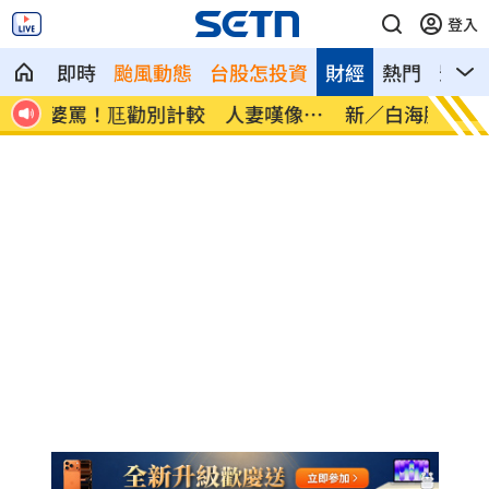
登入
即時
颱風動態
台股怎投資
財經
熱門
影音
像台
新／白海豚近北部海面！氣象署發豪雨特
南電Q
報