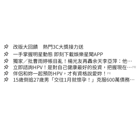
改版大回饋 熱門3C大獎接力送
一手掌握明星動態 即刻下載娛樂星聞APP
獨家／批曹雨婷帳目亂！楊光友再轟余天李亞萍：他們
工會跟演藝圈沒關
立即諮詢HPV！是對自己健康最好的投資，把握現在不
PR
嫌晚！
伴侶和妳一起預防HPV，才有資格說愛妳！
PR
15歲倒追27歲男「交往1月就懷孕！」克服600萬債務
36歲美魔女當阿嬤了