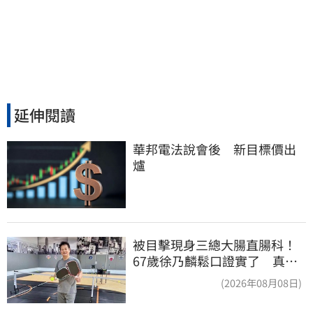
延伸閱讀
華邦電法說會後　新目標價出
爐
被目擊現身三總大腸直腸科！
67歲徐乃麟鬆口證實了 真實
體況曝光
(2026年08月08日)