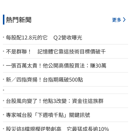
熱門新聞
更多
每股配12.8元的它 Ｑ2營收曝光
不是群聯！ 記憶體它靠這技術目標價破千
一張百萬太貴！他公開高價股買法：賺30萬
新／四指齊揚！台指期飆破500點
台股風向變了！他點3改變：資金往這族群
專家喊台股「下週噴千點」關鍵訊號
股災這8檔規模逆勢創高 它最猛成長逾10%