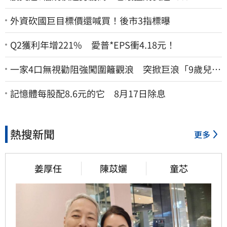
外資砍國巨目標價還喊買！後市3指標曝
Q2獲利年增221% 愛普*EPS衝4.18元！
一家4口無視勸阻強闖圍籬觀浪 突掀巨浪「9歲兒當
場遭捲入海」
記憶體每股配8.6元的它 8月17日除息
熱搜新聞
更多
姜厚任
陳苡孋
童芯