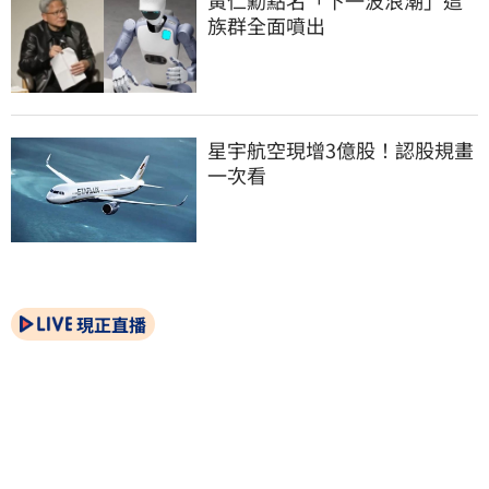
黃仁勳點名「下一波浪潮」這
族群全面噴出
星宇航空現增3億股！認股規畫
一次看
現正直播