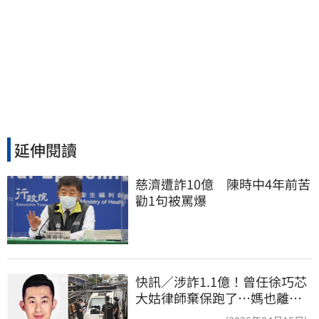
延伸閱讀
慈濟遭詐10億　陳時中4年前苦
勸1句被罵爆
快訊／涉詐1.1億！曾任徐巧芯
大姑律師棄保跑了…媽也離
境 桃檢發通緝