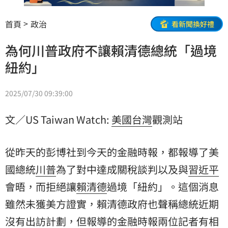
首頁
政治
看新聞換好禮
為何川普政府不讓賴清德總統「過境
紐約」
2025/07/30 09:39:00
文／US Taiwan Watch:
美國
台灣
觀測站​
從昨天的彭博社到今天的金融時報，都報導了美
國總統
川普
為了對中達成關稅談判以及與
習近平
會晤，而拒絕讓
賴清德
過境「紐約」。這個消息
雖然未獲美方證實，賴清德政府也聲稱總統近期
沒有出訪計劃，但報導的金融時報兩位記者有相