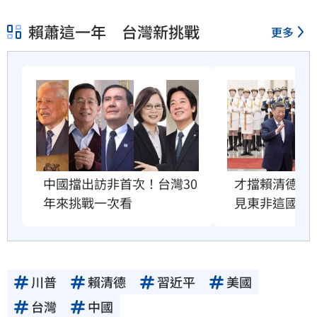
賴蕭這一年 台灣新挑戰
更多
才擋賴清德訪
中國擋出訪非首次！台灣30
見東非這國總
年來挑戰一次看
川普
賴清德
習近平
美國
台灣
中國