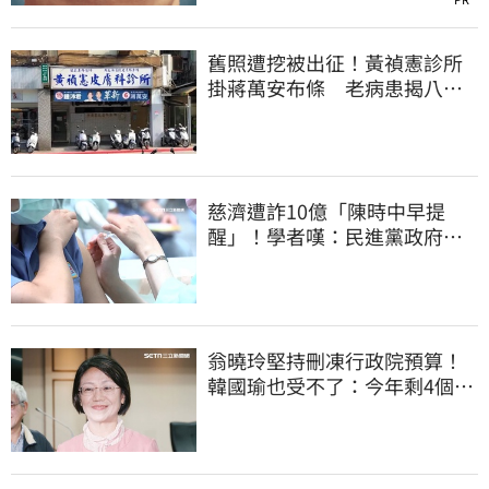
舊照遭挖被出征！黃禎憲診所
掛蔣萬安布條 老病患揭八仙
塵爆暖舉聲援
慈濟遭詐10億「陳時中早提
醒」！學者嘆：民進黨政府做
到流血也沒人感激
翁曉玲堅持刪凍行政院預算！
韓國瑜也受不了：今年剩4個月
你思考一下