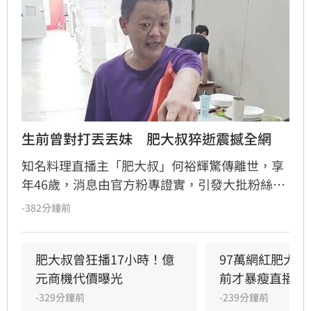
生前曾對打丟丟妹　肥大叔猝逝震撼全網
知名料理直播主「肥大叔」何裕輝驚傳離世，享
年46歲，消息由官方粉專證實，引發大批粉絲哀
悼。何裕輝從替妻子串場起家，憑藉幽默接地氣
-382分鐘前
風格與精湛廚藝，成功開創年收破億的直播傳
奇。他生前大方分享經營三大心法，強調產品品
質、真誠態度及平價策略，以薄利多銷擄獲廣大
肥大叔曾狂播17小時！億
97萬網紅肥大叔
婆媽族群，並曾躋身年度百大網紅。面對直播市
元商機代價曝光
前才暴瘦直播
場競爭，他始終保持良性態度，認為做好產品才
-329分鐘前
-239分鐘前