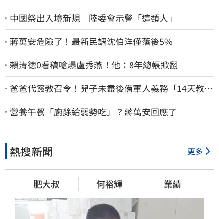
中國祭出入境新規 陸委會示警「這類人」
蔣萬安危險了！最新民調沈伯洋僅落後5%
賴清德0看稿嗆爆盧秀燕！他：8年總帳掀翻
爸爸代簽教召令！兒子未盡後備軍人義務「14天教召
不去」換3個月刑期
營養午餐「廚餘給弱勢吃」？蔣萬安回應了
熱搜新聞
更多
肥大叔
何裕輝
業績