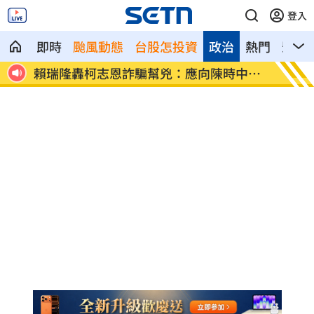
登入
即時
颱風動態
台股怎投資
政治
熱門
影音
過台
賴瑞隆轟柯志恩詐騙幫兇：應向陳時中道
周杰倫
歉
他