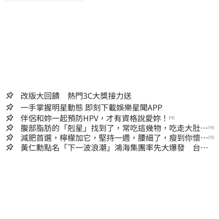
改版大回饋 熱門3C大獎接力送
一手掌握明星動態 即刻下載娛樂星聞APP
伴侶和妳一起預防HPV，才有資格說愛妳！
PR
腹部脂肪的「剋星」找到了，常吃這幾物，吃走大肚
PR
囊，瘦出小蠻腰
減肥首選，檸檬加它，堅持一週，腰細了，瘦到你懷疑
PR
人生
黃仁勳點名「下一波浪潮」鴻海集團率先大爆發 台股
這族群全面噴出