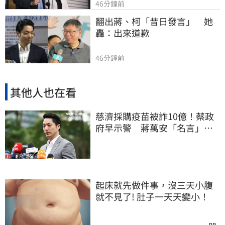
46分鐘前
翻出蔣、柯「昔日發言」　她
轟：出來道歉
46分鐘前
其他人也在看
慈濟採購疫苗被詐10億！蔡政
府早示警 蔣萬安「名言」翻
車被酸爆
起床就先做件事，沒三天小腹
就不見了! 肚子一天天變小！
PR