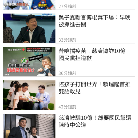
27分鐘前
吳子嘉斷言傅崐萁下場：早晚
被抓進去關
33分鐘前
昔嗆擋疫苗！慈濟遭詐10億　
國民黨拒道歉
36分鐘前
陪孩子打開世界！賴瑞隆首推
雙語政見
42分鐘前
慈濟被騙10億！綠要國民黨還
陳時中公道