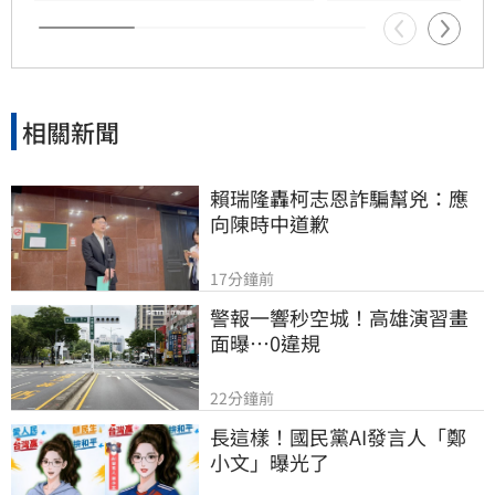
能站穩腳步。如今這位白手起家的直播天王驟然
殞落，留給粉絲無限追思，其對電商產業的貢獻
與堅持，將成為直播界典範。
相關新聞
賴瑞隆轟柯志恩詐騙幫兇：應
向陳時中道歉
17分鐘前
警報一響秒空城！高雄演習畫
面曝…0違規
22分鐘前
長這樣！國民黨AI發言人「鄭
小文」曝光了