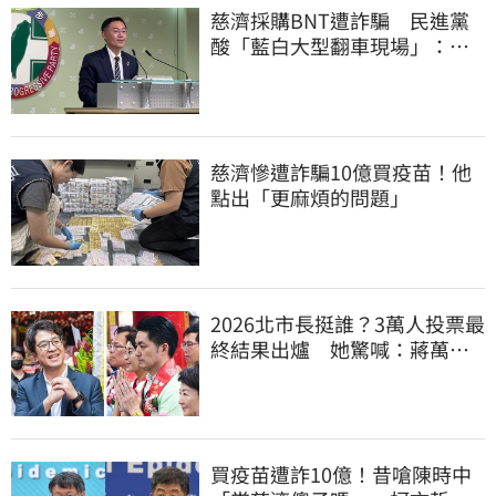
慈濟採購BNT遭詐騙 民進黨
酸「藍白大型翻車現場」：應
為無端抹黑道歉
慈濟慘遭詐騙10億買疫苗！他
點出「更麻煩的問題」
2026北市長挺誰？3萬人投票最
終結果出爐 她驚喊：蔣萬安
真該緊張了
買疫苗遭詐10億！昔嗆陳時中