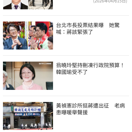
(2026年04月15日)
台北市長投票結果曝　她驚
喊：蔣該緊張了
翁曉玲堅持刪凍行政院預算！
韓國瑜受不了
黃禎憲診所挺蔣遭出征　老病
患曝暖舉聲援