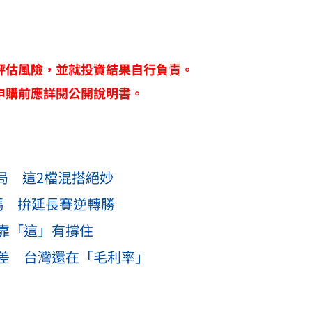
評估風險，並就投資結果自行負責。
申購前應詳閱公開說明書。
局 這2檔混搭絕妙
碼 拚延長賽逆轉勝
靠「這」有撐住
韓差 台灣還在「毛利率」