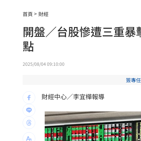
「這10檔」領漲狂飆！海外ETF反攻
06:
首頁
財經
19歲男上國道「離奇火燒車」3人急逃保
開盤／台股慘遭三重暴
避開財務盲點！學會跟家人談錢！
06:00
點
詐慈濟10.6億住豪宅 女律師豪奢生活
女律師為何騙到慈濟10億？李怡貞驚揭
2025/08/04 09:10:00
淚別高希均！沈春華悲痛揭私下真面目
簽專任
外資買超20億元 狂掃這檔近4萬張居冠
財經中心／李宜樺報導
北京爆不滿對台軍售 美國防官員訪中
韓股又出事？高盛喊出「新目標價」
05:
台北市長投票結果曝 她驚喊：蔣該緊