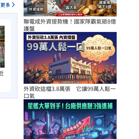
更多
聯電成外資提款機！國家隊霸氣砸8億
護盤
近
外資砍這檔3.8萬張　它讓99萬人鬆一
口氣