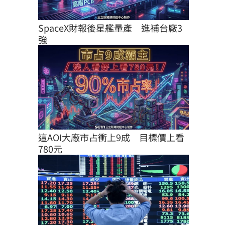
SpaceX財報後星艦量產　進補台廠3
強
這AOI大廠市占衝上9成　目標價上看
780元