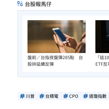
台股報馬仔
盤前／台指夜盤彈285點　台
「這1
股拚延續反彈
ETF反
川普
台積電
CPO
道瓊指數