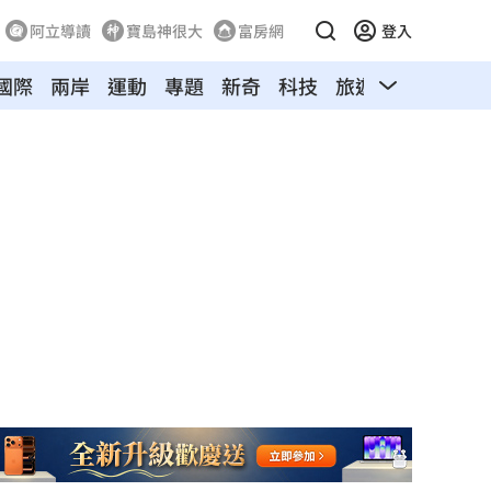
阿立導讀
寶島神很大
富房網
登入
國際
兩岸
運動
專題
新奇
科技
旅遊
汽車
寵物