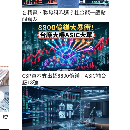
台積電、聯發科咋選？杜金龍一語點
醒網友
CSP資本支出超8800億鎂　ASIC補台
廠18強
紅燈