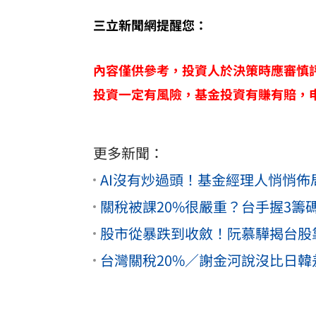
三立新聞網提醒您：
內容僅供參考，投資人於決策時應審慎
投資一定有風險，基金投資有賺有賠，
更多新聞：
AI沒有炒過頭！基金經理人悄悄佈
關稅被課20%很嚴重？台手握3籌
股市從暴跌到收斂！阮慕驊揭台股
台灣關稅20%／謝金河說沒比日