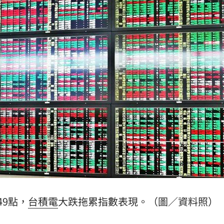
罵爆
05:32
成
05:30
嗨
05:30
15
49點，
台積電
大跌拖累指數表現。（圖／資料照）