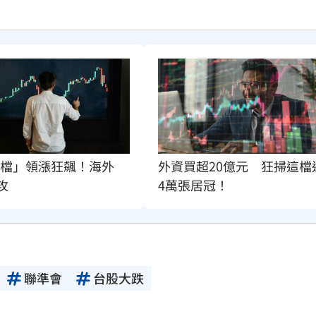
外資買超20億元　狂掃這檔
0檔」領漲狂飆！海外
4萬張居冠！
攻
聯準會
台股大跌