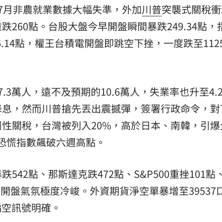
7月非農就業數據大幅失準，外加
川普
突襲式關稅衝
260點。台股大盤今早開盤瞬間暴跌249.34點，
176.14點，權王台積電開盤即跳空下挫，一度跌至112
3萬人，遠不及預期的10.6萬人，失業率也升至4.
降息，然而川普搶先丟出震撼彈，簽署行政命令，對7
懲罰性關稅，台灣被列入20%，高於日本、南韓，引
X恐慌指數飆破六週高點。
42點、那斯達克跌472點、S&P500重挫101點
早開盤氣氛極度冷峻。外資期貨淨空單暴增至39537
偏空訊號明確。