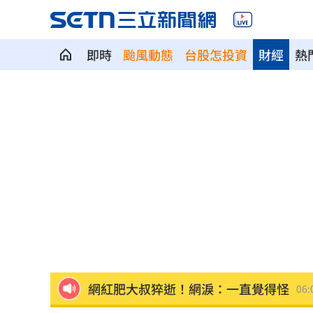
即時
颱風動態
台股怎投資
財經
熱
國道傳嚴重事故！2車碰撞「撇頭」3人
盤前／台指夜盤彈285點 台股拚延續反
美股多收黑！道瓊跌464點 費半小漲39
今迎立秋！「5星座、5生肖」財運旺到
白海豚恐發陸警？專家曝暴風圈觸陸2關
網紅肥大叔猝逝！網淚：一直覺得怪
06:
白海豚最快今發海警！專家曝停班停課