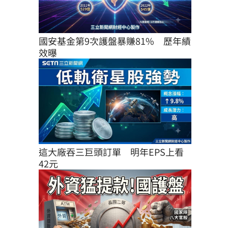
國安基金第9次護盤暴賺81%　歷年績
效曝
這大廠吞三巨頭訂單　明年EPS上看
42元