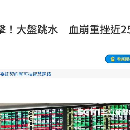
05
命
06:04
擊！大盤跳水 血崩重挫近25
曝光
06:00
身分
05:50
看新聞
05:48
委託契約就可抽智慧跑錶
！
05:45
受阻
05:39
35
張了
05:33