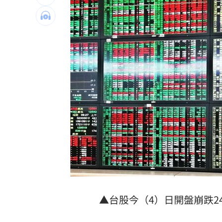
慈濟遭詐10億 陳時中4年前苦勸1句被
設備大廠的「他」！上半年獲利達去年6
外資砍它2萬張 38萬股東拿綠螢光棒自
台灣彩券開獎直播中
20:31
LIVE三立+24小時直播
15:27
三立iNEWS新聞台線上直播
18:00
理想混蛋號召粉絲跨海追星吃美食！
18:
▲台股今（4）日開盤崩跌2