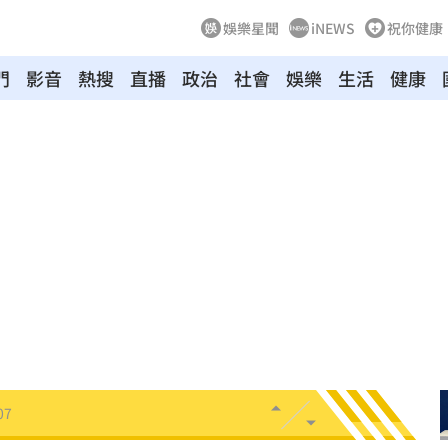
娛樂星聞
iNEWS
祝你健康
門
影音
熱搜
直播
政治
社會
娛樂
生活
健康
送醫
06:24
彈
06:21
點
06:12
爆
06:10
鍵
06:08
07
機率
06:06