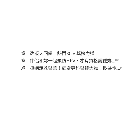
改版大回饋 熱門3C大獎接力送
伴侶和妳一起預防HPV，才有資格說愛妳...
PR
拒絕無效醫美！皮膚專科醫師大推：矽谷電...
PR