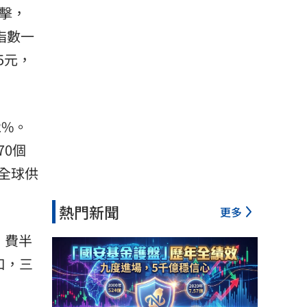
擊，
指數一
5元，
2%。
0個
爆全球供
熱門新聞
更多
、費半
口，三