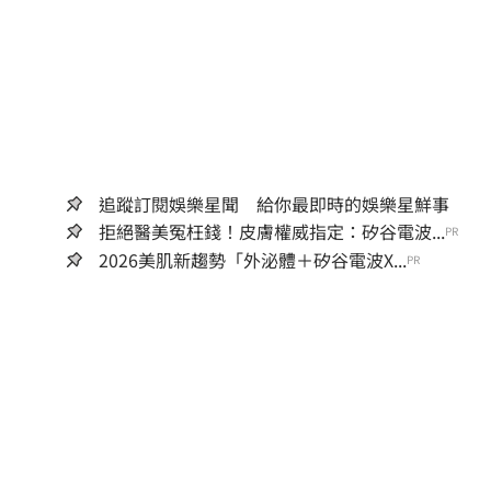
追蹤訂閱娛樂星聞 給你最即時的娛樂星鮮事
拒絕醫美冤枉錢！皮膚權威指定：矽谷電波...
PR
2026美肌新趨勢「外泌體＋矽谷電波X...
PR