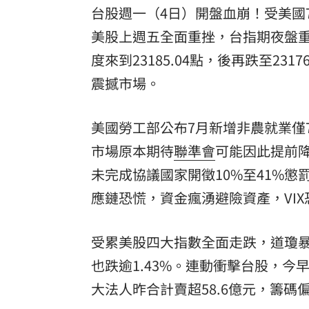
台股週一（4日）開盤血崩！受美國
美股上週五全面重挫，台指期夜盤重跌
度來到23185.04點，後再跌至23
震撼市場。
美國勞工部公布7月新增非農就業僅7.
市場原本期待
聯準會
可能因此提前
未完成協議國家開徵10%至41%
應鏈恐慌，資金瘋湧避險資產，VI
受累美股四大指數全面走跌，道瓊暴跌5
也跌逾1.43%。連動衝擊台股，今
大法人昨合計賣超58.6億元，籌碼