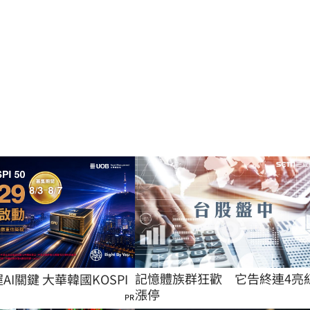
記憶體族群狂歡　它告終連4亮
握AI關鍵 大華韓國KOSPI
漲停
PR