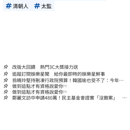
清朝人
太監
改版大回饋 熱門3C大獎接力送
追蹤訂閱娛樂星聞 給你最即時的娛樂星鮮事
翁曉玲堅持刪凍行政院預算！韓國瑜也受不了：今年剩4
個月你思考一下
做到這點才有資格說愛你
PR
做到這點才有資格說愛你
PR
鄭麗文訪中申請480萬！民主基金會證實「沒撤案」 預
算被砍960萬