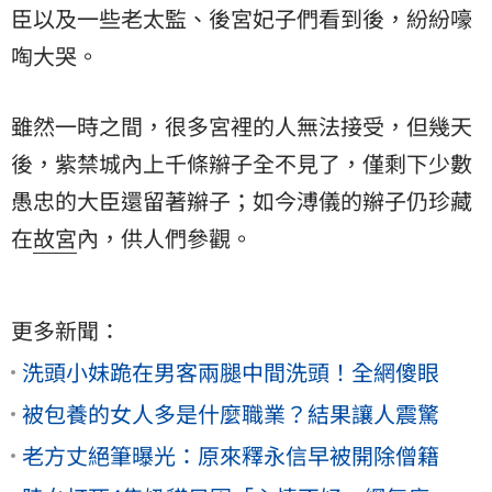
臣以及一些老太監、後宮妃子們看到後，紛紛嚎
啕大哭。
雖然一時之間，很多宮裡的人無法接受，但幾天
後，紫禁城內上千條辮子全不見了，僅剩下少數
愚忠的大臣還留著辮子；如今溥儀的辮子仍珍藏
在
故宮
內，供人們參觀。
更多新聞：
洗頭小妹跪在男客兩腿中間洗頭！全網傻眼
被包養的女人多是什麼職業？結果讓人震驚
老方丈絕筆曝光：原來釋永信早被開除僧籍