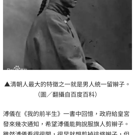
▲清朝人最大的特徵之一就是男人統一留辮子。
（圖／翻攝自百度百科）
溥儀在《我的前半生》一書中回憶，政府給皇宮
發來幾次通知，希望溥儀能夠說服旗人剪辮子。
雖然溥儀看得很開，很早就想剪掉這條辮子，但