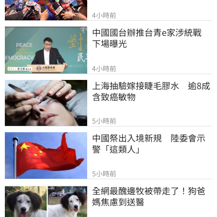
4小時前
中國國台辦推台青e家涉統戰　
下場曝光
4小時前
上海抽驗嫁接睫毛膠水　逾8成
含致癌敏物
5小時前
中國祭出入境新規　陸委會示
警「這類人」
5小時前
全網最醜邊牧被帶走了！狗爸
媽焦慮到送醫