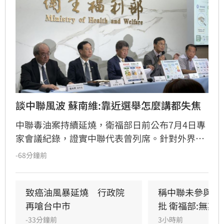
談中聯風波 蘇南維:靠近選舉怎麼講都失焦
中聯毒油案持續延燒，衛福部日前公布7月4日專
家會議紀錄，證實中聯代表曾列席。針對外界質
疑，與會的台大教授蘇南維還原現場，強調專家
-68分鐘前
當時不斷挑戰中聯製程，中聯僅在受詢問時才進
行辯護。蘇南維直言，該事件已從單純科學討論
演變為政治議題，並解釋當初主張「20%下架標
致癌油風暴延燒　行政院
稱中聯未參與下
準」是基於營養標示的務實考量。（記者：簡浩
再嗆台中市
批 衛福部:無欺
正）
-33分鐘前
3小時前