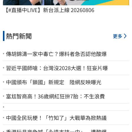
【#直播中LIVE】新台派上線 20260806
熱門新聞
更多
傳胡錦濤一家中毒亡？爆料者急否認他酸爆
習近平國師嗆：台灣沒2028大選！狂妄片曝
中國頒布「鎖國」新規定 陸網反映曝光
富尪智商高！36歲網紅狂拚7胎：不生浪費
中國全民玩梗！「竹知了」大戰華為掀熱議
香港玩具商急喊「永遠支持一中」 遭酸爆