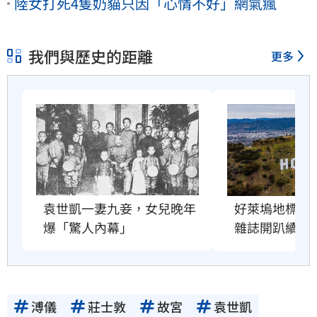
陸女打死4隻奶貓只因「心情不好」網氣瘋
我們與歷史的距離
更多
好萊塢地標恐
袁世凱一妻九妾，女兒晚年
雜誌開趴續命
爆「驚人內幕」
溥儀
莊士敦
故宮
袁世凱