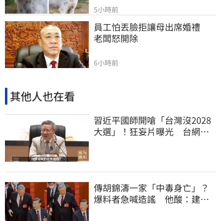
5小時前
員工怕丟臉拒讓母出席婚禮　
老闆怒開除
6小時前
其他人也在看
習近平國師開嗆「台灣沒2028
大選」！狂妄片曝光 台網
憂：內應配合亂台
傳胡錦濤一家「中毒身亡」？
爆料者急喊造謠 他酸：建議
也不要游泳