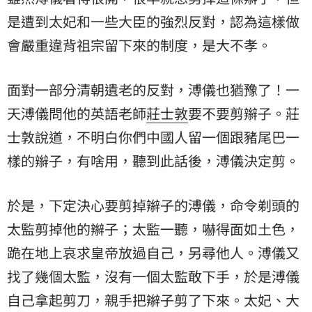
是遭到太妃和一些大臣的強烈反對，認為這樣做
會嚴重違背祖宗留下來的制度，是大不孝。
面對一部分清朝遺老的反對，溥儀也猶豫了！一
天溥儀問他的英語老師
莊士敦
要不要剪辮子。莊
士敦說道，不明白你們中國人留一個跟豬尾巴一
樣的辮子，有啥用，聽到此話後，溥儀決定剪。
於是，下定決心要剪掉辮子的溥儀，命令剃頭的
太監
剪掉他的辮子；太監一聽，嚇得面如土色，
跪在地上哀求皇帝放過自己，另尋他人。溥儀又
找了幾個太監，沒有一個太監敢下手，於是溥儀
自己拿起剪刀，親手把辮子剪了下來。太妃、大