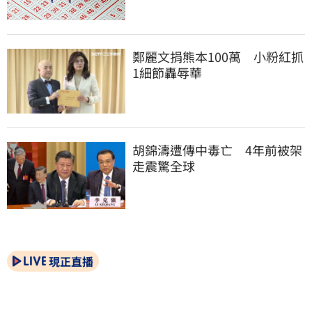
鄭麗文捐熊本100萬　小粉紅抓
1細節轟辱華
胡錦濤遭傳中毒亡　4年前被架
走震驚全球
現正直播