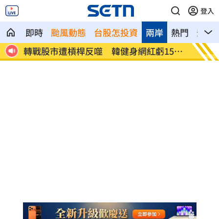
登入
即時
颱風動態
台股怎投資
兩岸
熱門
影音
認
轉戰股市遭槓桿反噬 韓健身網紅虧1500
南韓酷
萬