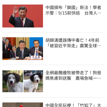
中國頒布「鎖國」新法！學者
示警：9/15前快逃 台灣人也
被規範恐出不來
胡錦濤遭誤傳中毒亡！4年前
「被習近平架走」震驚全球
李克強猝逝被挖
全網最醜邊牧被帶走了！狗爸
媽焦慮到送醫 農場急喊一句
話
中國全民玩梗！「竹知了」大