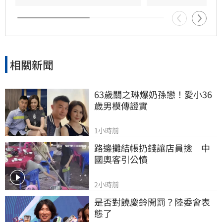
相關新聞
63歲關之琳爆奶孫戀！愛小36
歲男模傳證實
1小時前
路邊攤結帳扔錢讓店員撿　中
國奧客引公憤
2小時前
是否對饒慶鈴開罰？陸委會表
態了