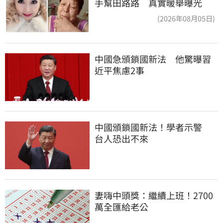
手幫田路路 真實暖舉曝光
(2026年08月05日)
中國急頒鎖國新法　他驚曝習
近平焦慮2事
中國頒鎖國新法！學者示警　
台人恐出不來
妻嗨中頭獎：繼續上班！2700
萬全匯給老公