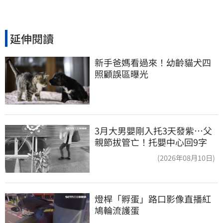
延伸閱讀
新手爸媽看過來！幼齡貓犬四
照顧誤區曝光
3月大男嬰剛入托3天發紫…父
親節拔管亡！托嬰中心回9字
(2026年08月10日)
燈桿「孵蛋」路口影像直播紅
鳩輪流護蛋