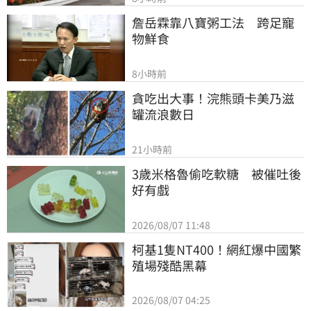
詹岳霖靠八寶粥工法　跨足寵
物鮮食
8小時前
貪吃出大事！浣熊頭卡美乃滋
罐流浪數日
21小時前
3歲米格魯偷吃軟糖　被催吐後
好有戲
2026/08/07 11:48
柯基1隻NT400！網紅爆中國繁
殖場殘酷黑幕
2026/08/07 04:25