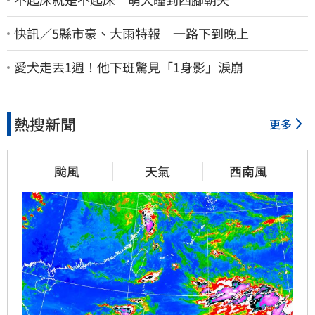
快訊／5縣市豪、大雨特報 一路下到晚上
愛犬走丟1週！他下班驚見「1身影」淚崩
熱搜新聞
更多
颱風
天氣
西南風