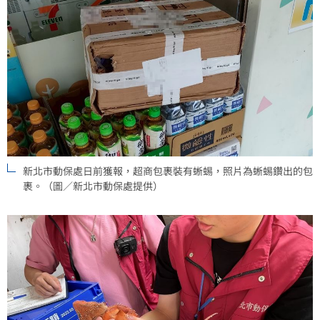
新北市動保處日前獲報，超商包裹裝有蜥蜴，照片為蜥蜴鑽出的包
裹。（圖／新北市動保處提供）