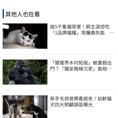
其他人也在看
逾5千隻貓受害！飼主淚控吃
「1品牌貓糧」突癱瘓失能 業
者回應了
「猩猩界木村拓哉」被妻趕出
門？「獨坐階梯沉思」真相大
反轉
新手毛孩爸媽看過來！幼齡貓
犬四大照顧誤區曝光