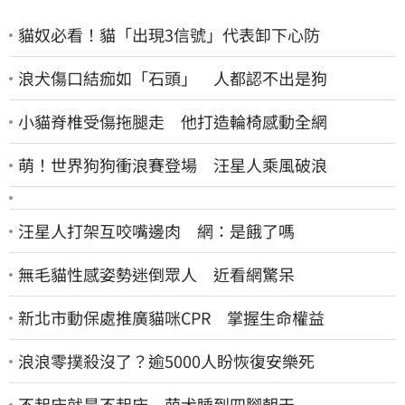
貓奴必看！貓「出現3信號」代表卸下心防
浪犬傷口結痂如「石頭」 人都認不出是狗
小貓脊椎受傷拖腿走 他打造輪椅感動全網
萌！世界狗狗衝浪賽登場 汪星人乘風破浪
汪星人打架互咬嘴邊肉 網：是餓了嗎
無毛貓性感姿勢迷倒眾人 近看網驚呆
新北市動保處推廣貓咪CPR 掌握生命權益
浪浪零撲殺沒了？逾5000人盼恢復安樂死
不起床就是不起床 萌犬睡到四腳朝天