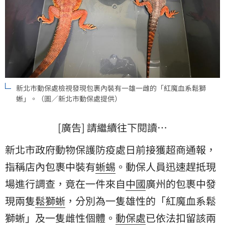
新北市動保處檢視發現包裹內裝有一雄一雌的「紅魔血系鬆獅
蜥」。（圖／新北市動保處提供）
[廣告] 請繼續往下閱讀…
新北市政府動物保護防疫處日前接獲超商通報，
指稱店內包裹中裝有
蜥蜴
。動保人員迅速趕抵現
場進行調查，竟在一件來自
中國
廣州的包裹中發
現兩隻
鬆獅蜥
，分別為一隻雄性的「紅魔血系鬆
獅蜥」及一隻雌性個體。
動保處
已依法扣留該兩