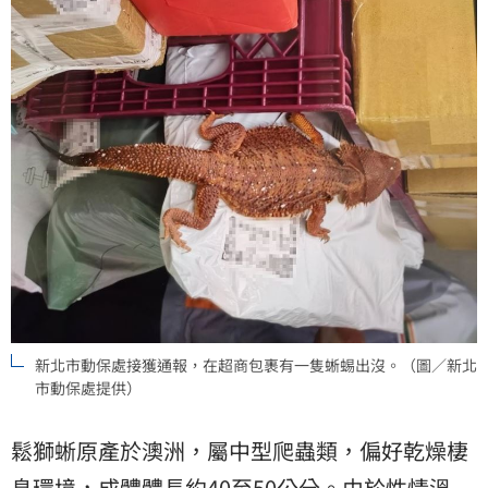
新北市動保處接獲通報，在超商包裹有一隻蜥蜴出沒。（圖／新北
市動保處提供）
鬆獅蜥原產於澳洲，屬中型爬蟲類，偏好乾燥棲
息環境，成體體長約40至50公分。由於性情溫