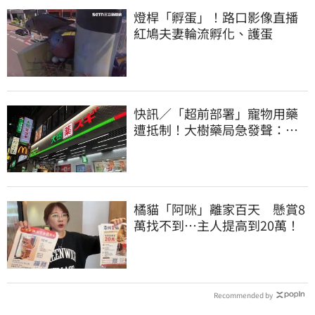
燈桿「孵蛋」！路口影像直播
紅鳩夫妻輪流孵化、護蛋
快訊／「超前部署」寵物用藥
遭抵制！大樹藥局急發聲：非
主導推動
橘貓「阿咪」離家百天 懸賞8
萬找不到…主人提高到20萬！
Recommended by