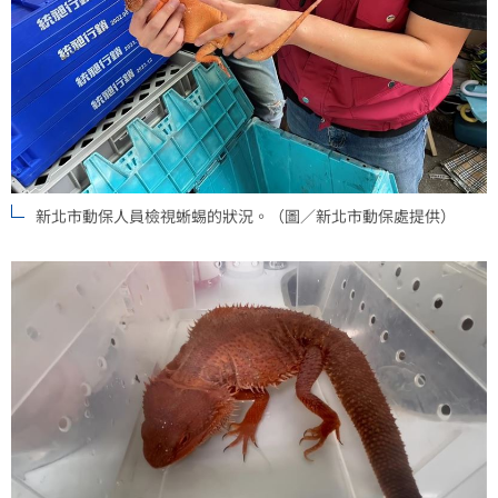
新北市動保人員檢視蜥蜴的狀況。（圖／新北市動保處提供）