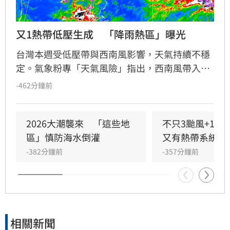
又1熱帶低壓生成　「降雨熱區」曝光
台灣本週受低壓帶與西南風影響，天氣持續不穩
定。氣象粉專「天氣風險」指出，西南風帶入水
氣，中南部地區整日有短暫陣雨或雷雨，北部與
-462分鐘前
東半部則需嚴防午後熱對流帶來的大雷雨。此
外，太平洋海面雖有多個熱帶系統，但對台灣無
直接影響。
2026大潮襲來　「這些地
不只3颱風+1熱
區」慎防海水倒灌
又有熱帶系統發
-382分鐘前
-357分鐘前
相關新聞