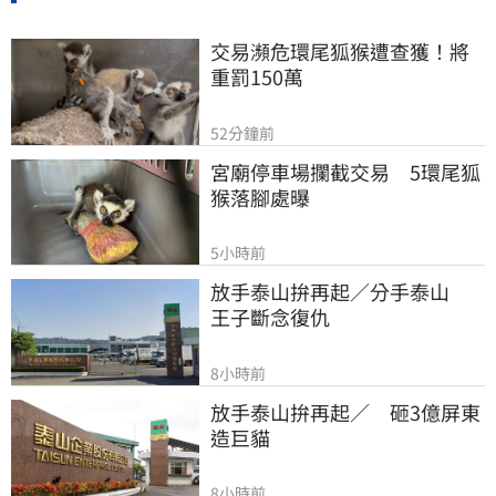
交易瀕危環尾狐猴遭查獲！將
重罰150萬
52分鐘前
宮廟停車場攔截交易　5環尾狐
猴落腳處曝
5小時前
放手泰山拚再起／分手泰山　
王子斷念復仇
8小時前
放手泰山拚再起／　砸3億屏東
造巨貓
8小時前