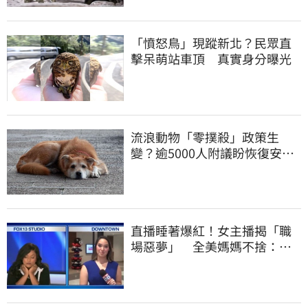
「憤怒鳥」現蹤新北？民眾直
擊呆萌站車頂 真實身分曝光
流浪動物「零撲殺」政策生
變？逾5000人附議盼恢復安樂
死 農業部將回應
直播睡著爆紅！女主播揭「職
場惡夢」 全美媽媽不捨：大
家都懂有多累