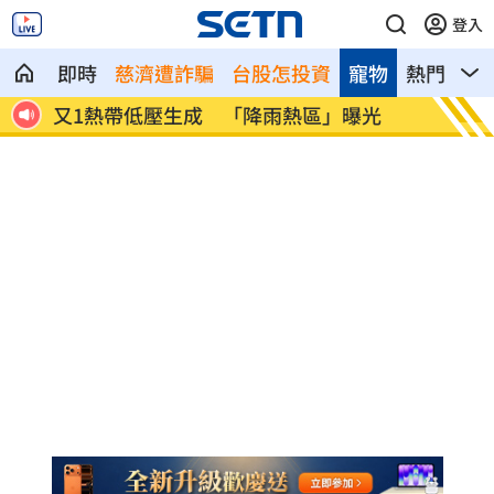
登入
即時
慈濟遭詐騙
台股怎投資
寵物
熱門
影
光
美伊戰燒過半彈庫存 要軍火商提增產計
處置股
畫