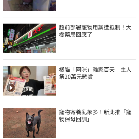
超前部署寵物用藥遭抵制！大
樹藥局回應了
橘貓「阿咪」離家百天　主人
祭20萬元懸賞
寵物寄養亂象多！新北推「寵
物保母回訓」