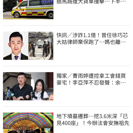
過馬路遭大貨車撞擊…下半身
輾碎慘死路口
快訊／涉詐1.1億！曾任徐巧芯
大姑律師棄保跑了…媽也離
境 桃檢發通緝
獨家／曹雨婷遭控拿工會錢買
豪宅！李亞萍不忍發聲：余天
管工會都貼錢
地下墳墓遷葬…挖3.6米深「已
見400座」！今辦法會安撫祖先