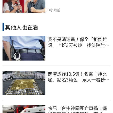
3小時前
其他人也在看
我不是清潔員！保全「拒倒垃
圾」上班3天被炒 找法院討公
道結果出爐
慈濟遭詐10.6億！名醫「神比
喻」點名3角色 眾人一看秒懂
讚：好傳神
快訊／台中神岡死亡車禍！婦