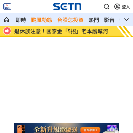
登入
即時
颱風動態
台股怎投資
熱門
影音
熱搜
的
退休族注意！國泰金「5招」老本護城河
漢光首