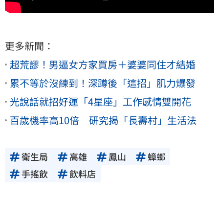
更多新聞：
超荒謬！男逼女方家買房＋婆婆同住才結婚
累不等於沒練到！深蹲後「這招」肌力爆發
光說話就招好運「4星座」工作感情雙開花
百歲機率高10倍 研究揭「長壽村」生活法
衛生局
高雄
鳳山
蟑螂
手搖飲
飲料店