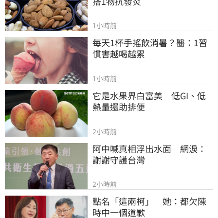
搭1物抗發炎
1小時前
每天1杯手搖飲消暑？醫：1習
慣害越喝越累
1小時前
它是水果界白富美　低GI、低
熱量還助排便
2小時前
阿中喊真相浮出水面　網淚：
謝謝守護台灣
2小時前
點名「這兩柯」　她：都欠陳
時中一個道歉