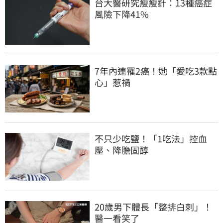
台大醫研究瘦瘦針：13種癌症
風險下降41%
7年內連罹2癌！她「愛吃3款點
心」惹禍
不只少吃鹽！「1吃法」控血
壓、降膽固醇
20歲男下體長「整排白刺」！
醫一看笑了