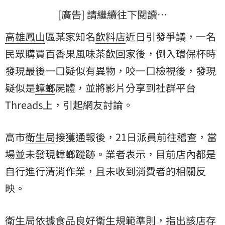
[廣告] 請繼續往下閱讀…
高雄
鳳山
區某家知名
飲料店
近日引發爭議，一名
民眾購買百香果風味茶飲回家後，倒入環保杯時
發現最後一口疑似有異物，咬一口檢視後，發現
疑似是
蟑螂
屍體，並將影片分享到社群平台
Threads上，引起網友討論。
高市
衛生局
接獲通報後，21日派員前往稽查，當
場並未發現蟑螂蹤跡。業者表示，目前店內都是
自行進行清消作業，且未收到消費者的相關反
映。
衛生局依據食品良好衛生規範準則，指出該店存