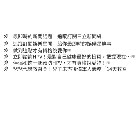
最即時的新聞話題 追蹤訂閱三立新聞網
追蹤訂閱娛樂星聞 給你最即時的娛樂星鮮事
做到這點才有資格說愛你
PR
立即諮詢HPV！是對自己健康最好的投資，把握現在不
PR
嫌晚！
伴侶和妳一起預防HPV，才有資格說愛妳！
PR
爸爸代簽教召令！兒子未盡後備軍人義務「14天教召不
去」換3個月刑期