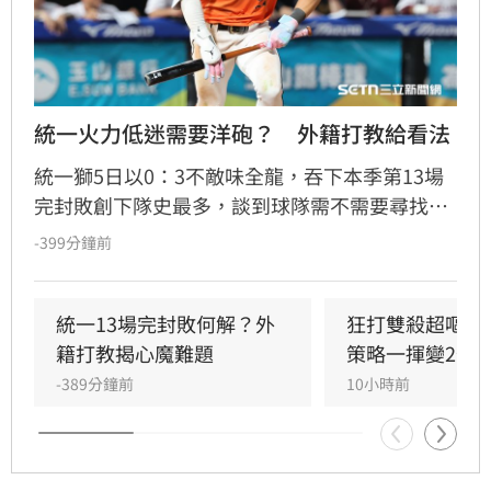
統一火力低迷需要洋砲？　外籍打教給看法
統一獅5日以0：3不敵味全龍，吞下本季第13場
完封敗創下隊史最多，談到球隊需不需要尋找洋
砲加強火力，外籍打擊教練馬修爾直言談補強不
-399分鐘前
如談現況，也認為從開季到現在只有陳傑憲的表
現較為穩定，喊話其他選手也要跳出來。
統一13場完封敗何解？外
狂打雙殺超嘔　
籍打教揭心魔難題
策略一揮變2分
-389分鐘前
10小時前