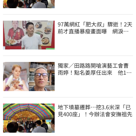
97萬網紅「肥大叔」驟逝！2天
前才直播暴瘦畫面曝 網淚
崩：一路好走
獨家／田路路開嗆演藝工會曹
雨婷！點名姜厚任出來 他16
字回應了
地下墳墓遷葬…挖3.6米深「已
見400座」！今辦法會安撫祖先