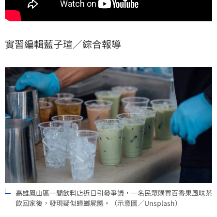
實習編輯藍子瑄／綜合報導
高雄鳳山區一間飲料店近日引發爭議，一名民眾購買百香果風味茶
飲回家後，發現疑似蟑螂屍體。（示意圖／Unsplash）