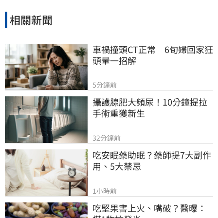
相關新聞
車禍撞頭CT正常　6旬婦回家狂
頭暈一招解
5分鐘前
攝護腺肥大頻尿！10分鐘提拉
手術重獲新生
32分鐘前
吃安眠藥助眠？藥師提7大副作
用、5大禁忌
1小時前
吃堅果害上火、嘴破？醫曝：