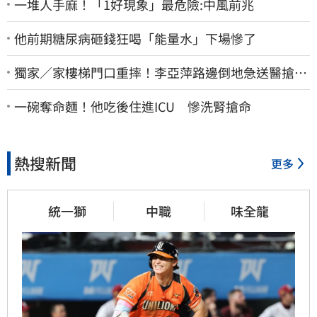
一堆人手麻！「1好現象」最危險:中風前兆
他前期糖尿病砸錢狂喝「能量水」下場慘了
獨家／家樓梯門口重摔！李亞萍路邊倒地急送醫搶
命 「最新傷況」曝
一碗奪命麵！他吃後住進ICU 慘洗腎搶命
熱搜新聞
更多
統一獅
中職
味全龍