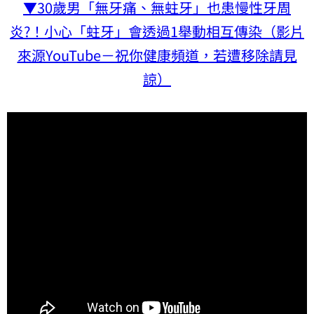
▼30歲男「無牙痛、無蛀牙」也患慢性牙周
炎?！小心「蛀牙」會透過1舉動相互傳染（影片
來源YouTube－祝你健康頻道，若遭移除請見
諒）