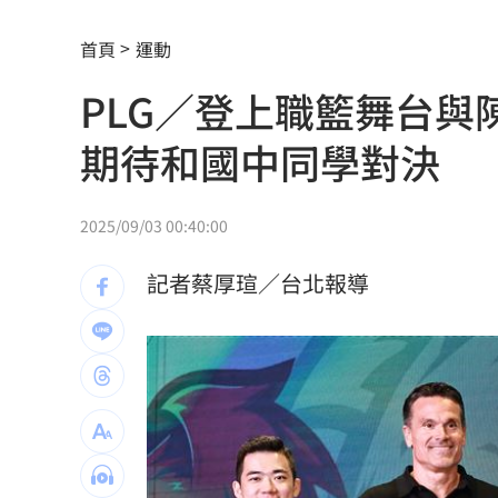
慈濟遭詐10.6億元！全款拿回解方曝
00:
首頁
運動
稱龍蝦咬完就吐 爆李世宗要信徒喝精
PLG／登上職籃舞台
樂天女孩淚揭往事 愛意表達障礙遭重
期待和國中同學對決
一張百萬太貴！他公開高價股買法：賺3
獨／海外遊學增強外語 台人夯英、美
2025/09/03 00:40:00
長尾獼猴失控狂襲居民！官方追查異常
記者蔡厚瑄／台北報導
伊波拉失控！專家憂病毒恐已突變
00:23
飲料空盒找嘸地方丟 騎車咬著遭攔查
63歲章小蕙吐露心聲：後悔當年嫁給鍾
白海豚颱風擺盪逼近！雨到「這時」才