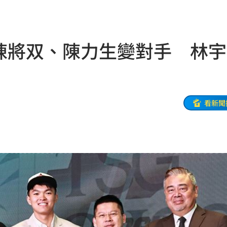
47
油
00:43
與陳將双、陳力生變對手 林
擊
00:41
0萬
00:36
、加
00:31
看新聞
原因
00:26
槓警
00:23
鎮濤
00:22
趨緩
00:19