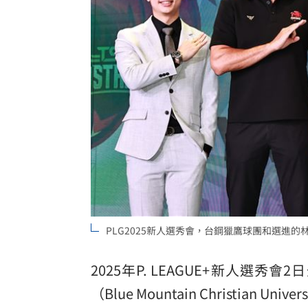
最遺憾童年記憶空白 禹菡：當年真不
每股配12.8元的它 Ｑ2營收曝光
00:00
連續2場安打！ 林安可掃二壘打貢獻1
歐洲避暑天堂失守！地中海熱到像溫泉
台灣彩券開獎直播中
20:31
LIVE三立+24小時直播
15:27
三立iNEWS新聞台線上直播
18:00
PLG2025新人選秀會，台鋼獵鷹球團和選進
商場戰國來臨 台中「頂奢大道」逐漸
台彩父親節推新刮刮樂千萬頭獎超「爸
2025年P. LEAGUE+新人
（Blue Mountain Christian
「拍片人的多重宇宙」職涯論壇9/12登