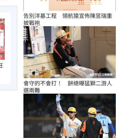
告別洋基工程　領航猿宣佈陳昱瑞重
披戰袍
狂
會守的不會打！　餅總曝猛獅二游人
選兩難