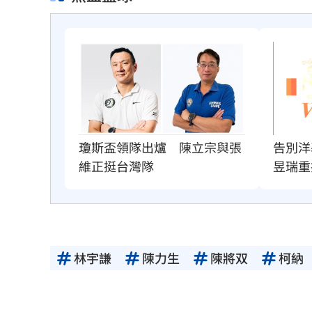
瓊斯盃領隊出爐　陳立宗與張
告別洋
維正挺台灣隊
昱瑞重
林宇謙
陳力生
陳將双
柯納