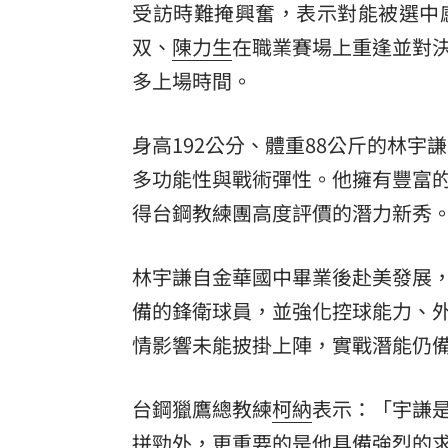
受訪時難掩興奮，表示對能被選中
8國球員齊聚高雄 Formosa 7s掀足球
双
、
陳力生
在職業賽場上重逢並對
多上場時間。
理想混蛋號召粉絲跨海追星吃美食！
18:
身高192公分、體重88公斤的林宇
多功能性與戰術彈性。他擁有豐富
得台鋼教練團高度評價的潛力新秀
林宇謙自金華國中畢業後赴美發展
備的鋒衛球員，並強化控球能力、外
情影響未能披掛上陣，實戰潛能仍
台鋼獵鷹總教練
柯納
表示：「宇謙
拼勁外，更重要的是他具備強烈的