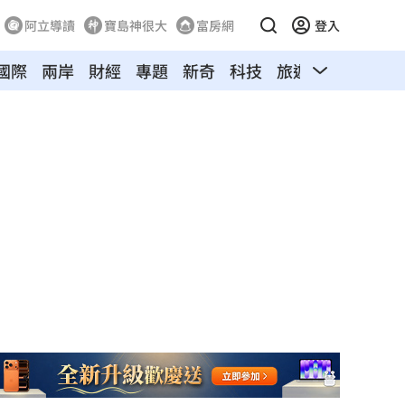
阿立導讀
寶島神很大
富房網
登入
國際
兩岸
財經
專題
新奇
科技
旅遊
汽車
寵物