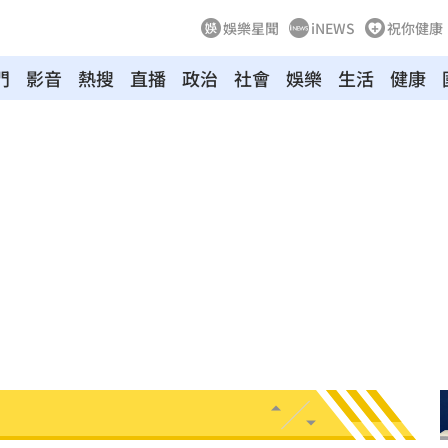
娛樂星聞
iNEWS
祝你健康
門
影音
熱搜
直播
政治
社會
娛樂
生活
健康
:53
報酬
01:45
！
01:20
物
01:17
！
01:03