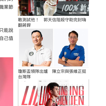
職業節
敢測試他！　郭天信阻殺守助完封嗨
翻蔣銲
只能說
自己值
瓊斯盃領隊出爐　陳立宗與張維正挺
台灣隊