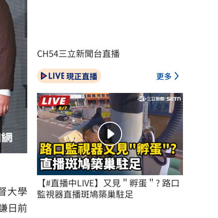
CH54三立新聞台直播
現正直播
更多
【#直播中LIVE】又見＂孵蛋＂? 路口
基督大學
監視器直播斑鳩築巢駐足
謙日前