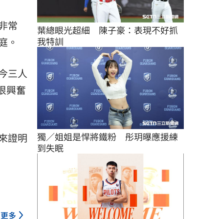
非常
葉總眼光超細　陳子豪：表現不好抓
庭。
我特訓
今三人
很興奮
獨／姐姐是悍將鐵粉　彤玥曝應援練
來證明
到失眠
更多