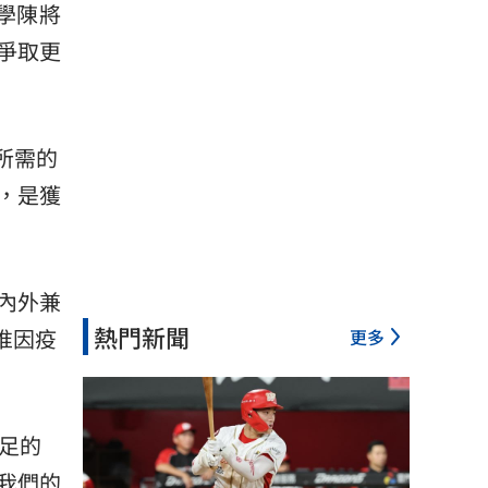
學
陳將
爭取更
所需的
，是獲
內外兼
熱門新聞
惟因疫
更多
足的
我們的