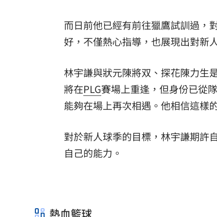
而日前他已經有前往獵鷹試訓過，
好，不僅熱心指導，也展現出對新
林宇謙與狀元陳將双、探花陳力生
將在
PLG
賽場上重逢，但身份已從
能夠在場上再次相遇。他相信這樣
對於新人球季的目標，林宇謙期許
自己的能力。
熱血籃球