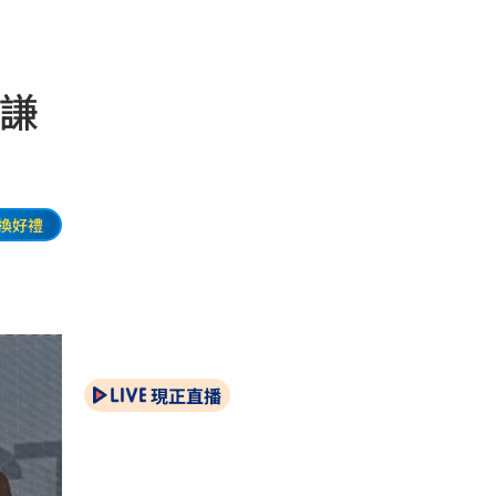
宇謙
換好禮
現正直播