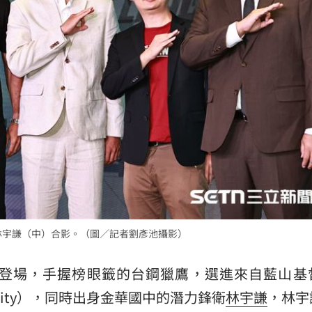
懂事
00:12
打點
23:59
23:53
的林宇謙（中）合影。（圖／記者劉彥池攝影）
成形
12:00
」氣
選秀會2日登場，手握榜眼籤的台鋼獵鷹，選進來自藍山
12:00
 University），同時出身金華國中的潛力鋒衛
林宇謙
，林宇
場！
10:30