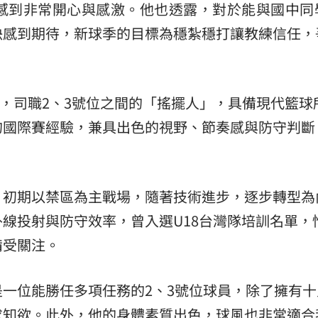
感到非常開心與感激。他也透露，對於能與國中同
熱潮
10:00
決感到期待，新球季的目標為穩紮穩打讓教練信任，
15
謙，司職2、3號位之間的「搖擺人」，具備現代籃球
的國際賽經驗，兼具出色的視野、節奏感與防守判斷
。
，初期以禁區為主戰場，隨著技術進步，逐步轉型為
線投射與防守效率，曾入選U18台灣隊培訓名單，
備受關注。
是一位能勝任多項任務的2、3號位球員，除了擁有十
求知欲。此外，他的身體素質出色，球風也非常適合