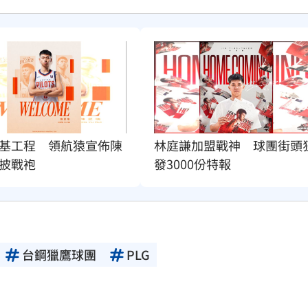
基工程　領航猿宣佈陳
林庭謙加盟戰神　球團街頭
披戰袍
發3000份特報
台鋼獵鷹球團
PLG