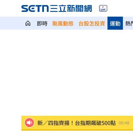
即時
颱風動態
台股怎投資
運動
熱
賓士S500擋浩劫！車主這話暖哭全網
01
台股暴跌誰最能扛 高含金這幾檔繳正
Q2獲利年增221% 愛普*EPS衝4.18元
宏福苑大火調查出爐！菸頭引燃施工雜
定投10年翻逾5倍 這檔吸引存股族卡位
新／四指齊揚！台指期飆破500點
00:48