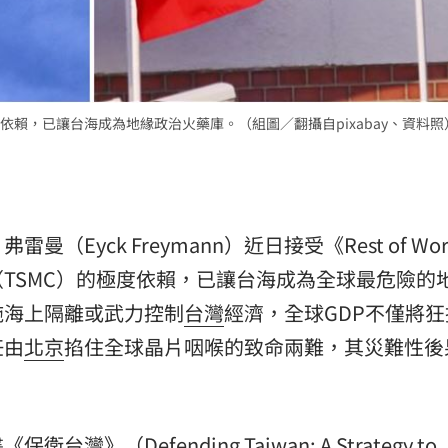
熱潮
10:00
15
賴，已讓台海成為地緣政治火藥庫。（組圖／翻攝自pixabay、資料照
Eyck Freymann）近日接受《Rest of Wor
（TSMC）的極度依賴，已讓台海成為全球最危險的
施海上隔離或武力控制
台灣
經濟，全球GDP不僅將狂
任由
北京
掐住全球晶片咽喉的致命兩難，其災難性後
台灣》（Defending Taiwan: A Strategy to