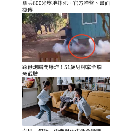
傘兵600米墜地摔死…官方噤聲、畫面
瘋傳
踩鞭炮瞬間爆炸！51歲男腳掌全爛　
急截肢
女兒一句話　兩老退休生活全變調