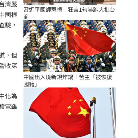
台灣嚴
習近平國師惹禍！狂言1句嚇跑大批台
中國根
商
查驗，
道，但
營收深
中國出入境新規炸鍋！苦主「被恢復
國籍」
火中化為
積電雖