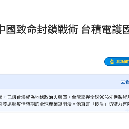
22:38
級
22:38
中國致命封鎖戰術 台積電護
期
22:37
5%
22:34
責
22:33
看新聞
億
22:25
去
盪
22:24
台灣
22:23
賴，已讓台海成為地緣政治火藥庫。台灣掌握全球90%先進製程
將引發遠超疫情時期的全球產業鏈崩潰。他直言「矽盾」防禦力有
」
22:14
喉。這場博弈不僅衝擊全球GDP，更將重新定義國際秩序。若美
命威脅。
22:13