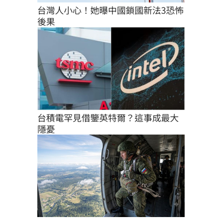
台灣人小心！她曝中國鎖國新法3恐怖
後果
台積電罕見借鑒英特爾？這事成最大
隱憂