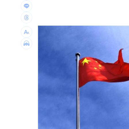
白海豚「海警範圍擴大」 這地恐豪雨炸2
桃猿洋將2投2打爭一軍 艾菩樂認良性
華邦電法說會後 新目標價出爐
22:00
高雄轎車暴衝連3撞！波及13車600戶停
台灣彩券開獎直播中
20:31
LIVE三立+24小時直播
15:27
三立iNEWS新聞台線上直播
18:00
商場戰國來臨 台中「頂奢大道」逐漸
台彩父親節推新刮刮樂千萬頭獎超「爸
「拍片人的多重宇宙」職涯論壇9/12登