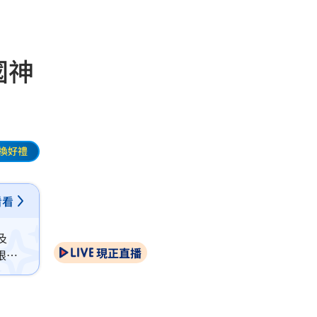
國神
換好禮
看看
及
現正直播
限，
國無