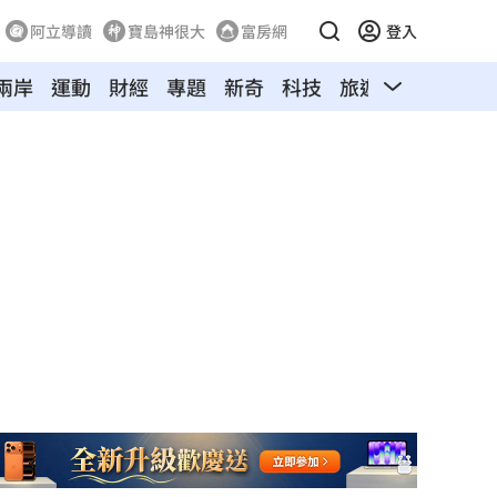
阿立導讀
寶島神很大
富房網
登入
兩岸
運動
財經
專題
新奇
科技
旅遊
汽車
寵物