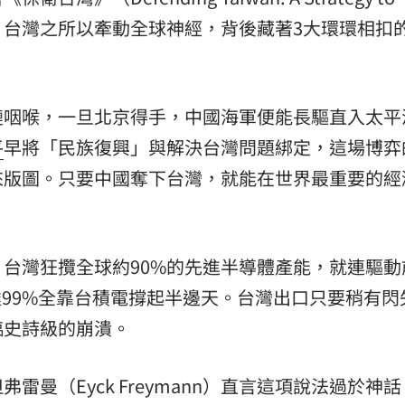
na）中剖析，台灣之所以牽動全球神經，背後藏著3大環環相
鏈咽喉，一旦北京得手，中國海軍便能長驅直入太平
平
早將「民族復興」與解決台灣問題綁定，這場博弈
來版圖。只要中國奪下台灣，就能在世界最重要的經
台灣狂攬全球約90%的先進半導體產能，就連驅動
達99%全靠台積電撐起半邊天。台灣出口只要稍有閃
臨史詩級的崩潰。
曼（Eyck Freymann）直言這項說法過於神