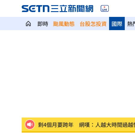
即時
颱風動態
台股怎投資
國際
熱
父逝世也不敢回家！男殺友後躲深山21
蔡英文重磅出手！民進黨「第二戰場」
吹冷氣30小時出事！女子全身抽搐送醫
政府生活補助5000元連3天發 逾期視同
宏碁發現兆基管理缺失 辭董座撤出經
剩4個月要跨年 網嘆：人越大時間過越