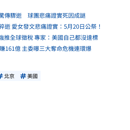
克驚傳驟逝 球團悲痛證實死因成謎
猝逝 愛女發文悲痛證實：5月20日公祭！
強推全球徵稅 專家：美國自己都沒達標
賺161億 主委曝三大奪命危機連環爆
北京
美國