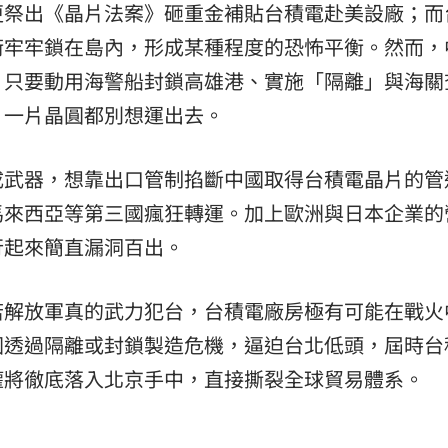
更祭出《晶片法案》砸重金補貼台積電赴美設廠；而
術牢牢鎖在島內，形成某種程度的恐怖平衡。然而，
。只要動用海警船封鎖高雄港、實施「隔離」與海關
，一片晶圓都別想運出去。
成武器，想靠出口管制掐斷中國取得台積電晶片的管
馬來西亞等第三國瘋狂轉運。加上歐洲與日本企業的
行起來簡直漏洞百出。
坦言，若解放軍真的武力犯台，台積電廠房極有可能在戰
國透過隔離或封鎖製造危機，逼迫台北低頭，屆時台
權將徹底落入北京手中，直接撕裂全球貿易體系。