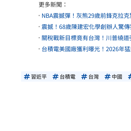
更多新聞：
NBA震撼彈！灰熊29歲前鋒克拉
震撼！68歲陳建宏化學創辦人驚傳
關稅戰新目標竟有台灣！川普繞道
台積電美國廠獲利曝光！2026年猛
習近平
台積電
台灣
中國