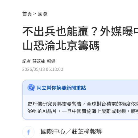
金雞母獲利全開！玉山金前7月刷新紀錄
首頁
國際
首度首局獲支援 布雷克卻評球威僅D等
不出兵也能贏？外媒曝
男性半夜痠痛「2徵兆」恐已攝護腺癌晚
山恐淪北京籌碼
100%果汁也傷身？研究：高血壓風險增3
中借颱風稱對台灣海峽交管 海巡署譴
記者
莊芷榆
報導
2026/05/13 06:13:00
史上最賺上半年！華航客貨兩旺吸金千
阿立幫你摘要新聞重點
獨／宿霧玩「巨人盪鞦韆」慘撞柱腦震
MVP舞台帶上女兒同歡 艾菩樂盼記得
史丹佛研究員弗雷曼警告，全球對台積電的極度依
99%的AI晶片，一旦中國實施海上隔離或封鎖，
陳傑憲猛打助2連勝 餅總卻虧「做蠢事
北京無需動武，僅需控制出口便能掐住全球科技咽
法有效應對，全球貿易體系恐面臨被北京撕裂的致
國際中心／莊芷榆報導
又有苦茶油苯駢芘超標 218瓶全面追查