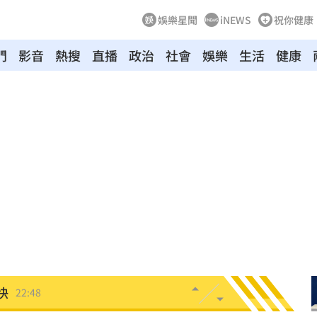
娛樂星聞
iNEWS
祝你健康
門
影音
熱搜
直播
政治
社會
娛樂
生活
健康
年
22:55
成形
22:54
22:52
放棄
22:50
營層
22:48
快
22:48