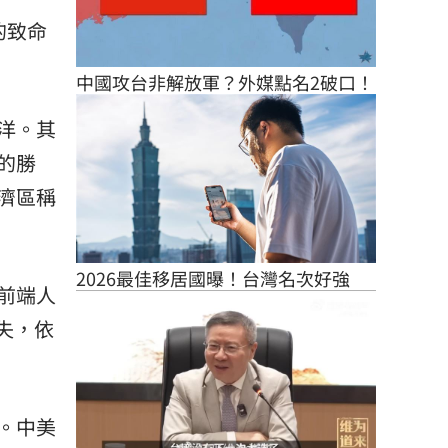
扣的致命
中國攻台非解放軍？外媒點名2破口！
洋。其
的勝
濟區稱
2026最佳移居國曝！台灣名次好強
前端人
失，依
話。中美