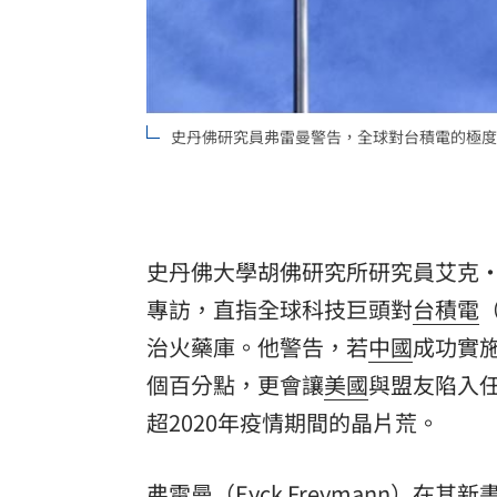
8國球員齊聚高雄 Formosa 7s掀足球
理想混蛋號召粉絲跨海追星吃美食！
18:
史丹佛研究員弗雷曼警告，全球對台積電的極度依
史丹佛大學胡佛研究所研究員艾克·弗雷曼（
專訪，直指全球科技巨頭對
台積電
治火藥庫。他警告，若
中國
成功實
個百分點，更會讓
美國
與盟友陷入
超2020年疫情期間的晶片荒。
弗雷曼（Eyck Freymann）在其新書《保衛