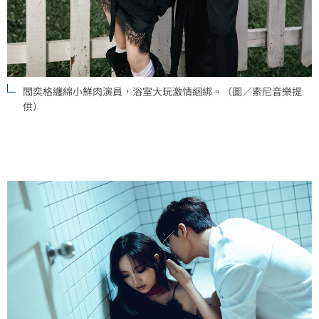
閻奕格纏綿小鮮肉演員，浴室大玩激情綑綁。（圖／索尼音樂提
供）