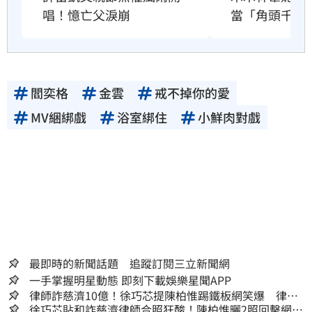
唱！憶亡父淚崩
當「角頭千金
閻奕格
金雲
戒不掉你的愛
MV綑綁戲
浴室綁住
小鮮肉對戲
最即時的新聞話題 追蹤訂閱三立新聞網
一手掌握明星動態 即刻下載娛樂星聞APP
律師詐慈濟10億！徐巧芯提陳柏惟踢鐵板網笑爆 律師
再曬1照補刀
徐巧芯貼和詐慈濟律師合照狂酸！陳柏惟曬2照回擊網笑