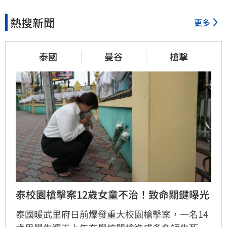
熱搜新聞
更多
泰國
曼谷
槍擊
泰校園槍擊案12歲女童不治！致命關鍵曝光
泰國暖武里府日前爆發重大校園槍擊案，一名14