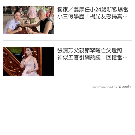
獨家／姜厚任小24歲新歡爆當
小三假學歷！楊光友怒揭真實
內幕：我祝福
張清芳父親節罕曬亡父遺照！
神似五官引網熱議 回憶當年
演出哭到不行
Recommended by