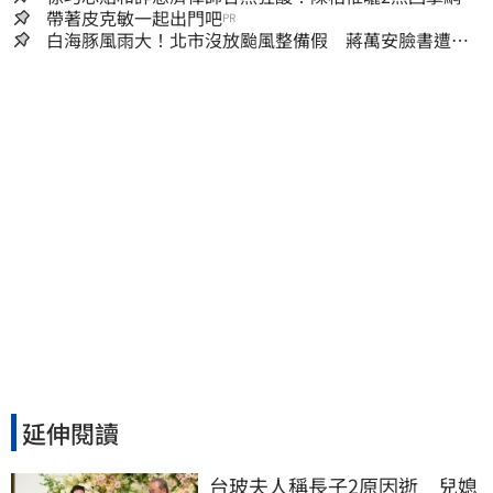
翻
帶著皮克敏一起出門吧
PR
白海豚風雨大！北市沒放颱風整備假 蔣萬安臉書遭網
友灌爆：標準在哪？
延伸閱讀
台玻夫人稱長子2原因逝　兒媳