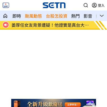
登入
即時
颱風動態
台股怎投資
熱門
影音
熱搜
大畢
變態鬼男下手國小女童！強逼打X槍捧X液
白海豚
鍵