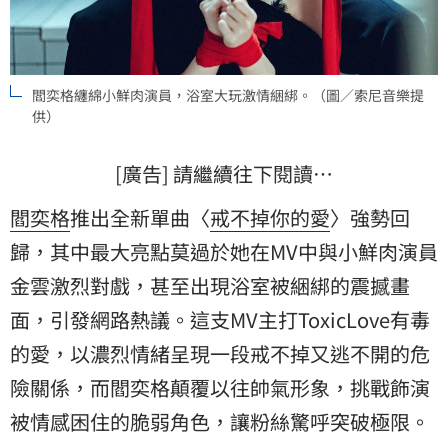
閻奕格纏綿小鮮肉演員，浴室大玩激情綑綁。（圖／索尼音樂提
供）
[廣告] 請繼續往下閱讀…
閻奕格
推出全新單曲〈
戒不掉你的愛
〉強勢回
歸，其中最大亮點莫過於她在MV中與小鮮肉演員
金雲
激烈對戲，甚至出現浴室被綑綁的震撼畫
面，引發網路熱議。這支MV主打ToxicLove有毒
的愛，以濃烈情緒呈現一段戒不掉又逃不開的危
險關係，而閻奕格顛覆以往帥氣形象，挑戰飾演
被情感困住的脆弱角色，讓粉絲驚呼突破極限。