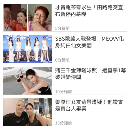
才賣龜苓膏求生！田路路突宣
布暫停內幕曝
5分鐘前
SBS歌謠大戰登場！MEOVV化
身純白仙女美翻
6分鐘前
賭王千金辣曬泳照　遭直擊1幕
破婚變傳聞
10分鐘前
姜厚任女友背景遭疑！他證實
是真台大畢業
13分鐘前