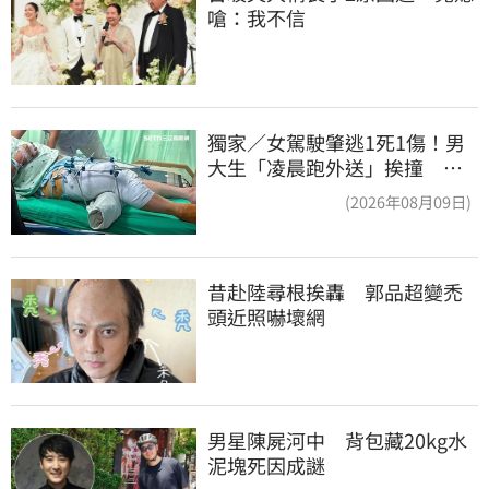
嗆：我不信
獨家／女駕駛肇逃1死1傷！男
大生「凌晨跑外送」挨撞 媽
淚：家快瓦解
(2026年08月09日)
昔赴陸尋根挨轟　郭品超變禿
頭近照嚇壞網
男星陳屍河中　背包藏20kg水
泥塊死因成謎