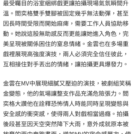
最受矚目的浴室綑綁戲更讓拍攝現場氣氛瞬間升
溫。閻奕格雙手雙腳被固定幾乎無法動彈，甚至
因長時間受限而開始麻痺，需要工作人員協助移
動。她說這股無助感反而更能讓她進入角色，完
美呈現被關係困住的窒息情緒。金雲也在多場重
戲裡展現高強度演技，兩人必須完全信任彼此，
互相接住對手丟出的情緒，讓拍攝更具爆發力。
金雲在MV中展現細膩又壓迫的演技，被劇組笑稱
金變態，他的氣場讓整支作品充滿危險張力。閻
奕格大讚他在詮釋恐怖情人時能同時呈現變態與
安全感的衝突感，使得兩人對戲相當過癮。拍攝
後段甚至因天空突然降下大雨，意外成就原本被
放棄的雨中奔跑畫面，增加MV的宿命感層次，使