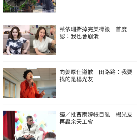
蔡依珊撕掉完美標籤　首度
認：我也會崩潰
向姜厚任道歉　田路路：我要
找的是楊光友
獨／批曹雨婷帳目亂　楊光友
再轟余天工會