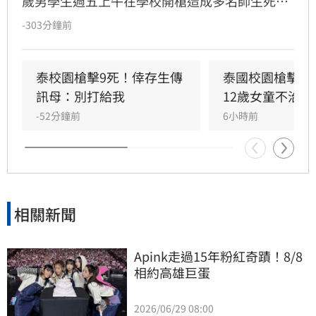
歲男學生週五上午在學校開槍造成多名師生死
傷，之後舉槍自盡，且嫌犯被懷疑案發前已在家
-303分鐘前
中殺害祖父母，而一名12歲女童送醫搶救後傷重
不治，使整起事件死亡人數增加至9人。慘案發
生後，泰國總理阿努廷（Anutin Charnvirakul）
泰校園槍擊9死！倖存生傳
泰國校園槍擊案
隨即承諾推動新的槍枝管制法律，未來擬限制一
訊母：別打給我
12歲女童不治
般民眾攜帶槍枝，僅允許執勤中的政府官員持
-52分鐘前
6小時前
槍。
相關新聞
Apink走過15年粉紅奇蹟！8/8
相約高雄巨蛋
2026/06/29 08:00