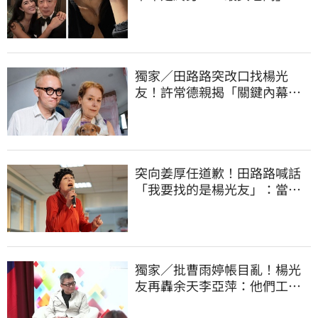
腕刺青藏深意
獨家／田路路突改口找楊光
友！許常德親揭「關鍵內幕」
再轟曹雨婷
突向姜厚任道歉！田路路喊話
「我要找的是楊光友」：當時
太衝動
獨家／批曹雨婷帳目亂！楊光
友再轟余天李亞萍：他們工會
跟演藝圈沒關