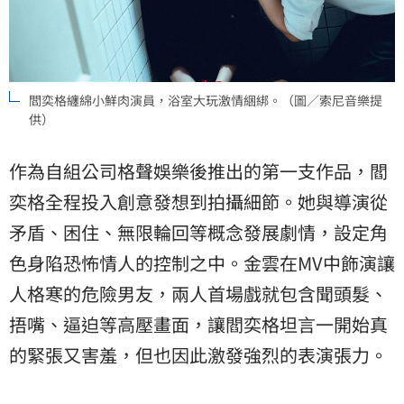
閻奕格纏綿小鮮肉演員，浴室大玩激情綑綁。（圖／索尼音樂提
供）
作為自組公司格聲娛樂後推出的第一支作品，閻
奕格全程投入創意發想到拍攝細節。她與導演從
矛盾、困住、無限輪回等概念發展劇情，設定角
色身陷恐怖情人的控制之中。金雲在MV中飾演讓
人格寒的危險男友，兩人首場戲就包含聞頭髮、
捂嘴、逼迫等高壓畫面，讓閻奕格坦言一開始真
的緊張又害羞，但也因此激發強烈的表演張力。