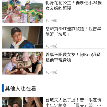
化身花花公主！姜厚任小24歲
女友婚紗照曝
1小時前
慈濟買BNT遭詐掀議！呱吉轟
陳沂「垃圾」
1小時前
姜厚任認愛女友！阿Ken揪疑
點他罕現身嗆
1小時前
其他人也在看
台玻夫人長子逝！昔一眼定情
半年定終身 「最美老闆」手