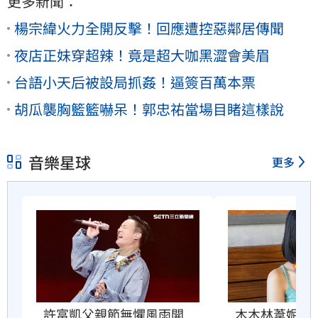
更多新聞：
楊宗緯火力全開反擊！回應遭控惡鄰居傳聞
夜店正妹穿超辣！竟是超大咖黑澀會美眉
台語小天后被設局抓姦！逼簽百萬本票
胡瓜襲胸籃籃嚇呆！郭忠祐當場目睹這樣說
音樂星球
更多
許富凱父親節無懼風雨開
木木林葦妮2