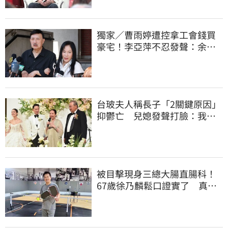
獨家／曹雨婷遭控拿工會錢買
豪宅！李亞萍不忍發聲：余天
管工會都貼錢
台玻夫人稱長子「2關鍵原因」
抑鬱亡 兒媳發聲打臉：我從
來不信⋯
被目擊現身三總大腸直腸科！
67歲徐乃麟鬆口證實了 真實
體況曝光