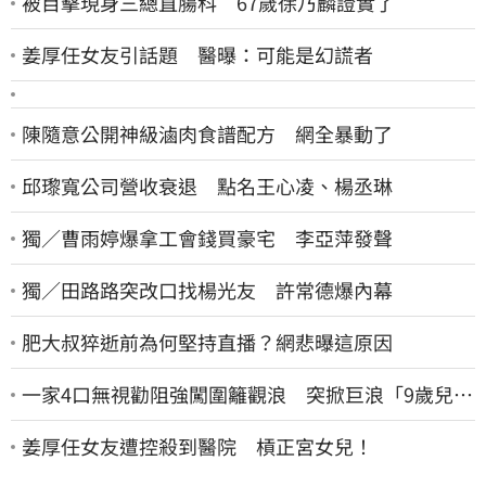
被目擊現身三總直腸科 67歲徐乃麟證實了
姜厚任女友引話題 醫曝：可能是幻謊者
陳隨意公開神級滷肉食譜配方 網全暴動了
邱瓈寬公司營收衰退 點名王心凌、楊丞琳
獨／曹雨婷爆拿工會錢買豪宅 李亞萍發聲
獨／田路路突改口找楊光友 許常德爆內幕
肥大叔猝逝前為何堅持直播？網悲曝這原因
一家4口無視勸阻強闖圍籬觀浪 突掀巨浪「9歲兒當
場遭捲入海」
姜厚任女友遭控殺到醫院 槓正宮女兒！