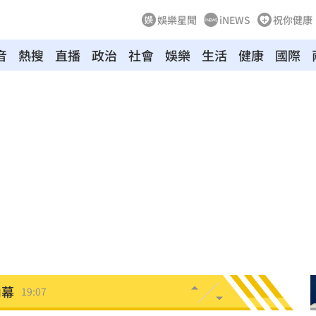
娛樂星聞
iNEWS
祝你健康
音
熱搜
直播
政治
社會
娛樂
生活
健康
國際
9:16
幽默
19:13
動
19:11
元
19:10
誠意
19:08
內幕
19:07