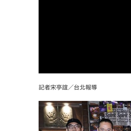
交過2外籍女友！姜厚任曝曾一年不近女
柯文哲生日小編喊「說那4個字」留言翻
陳冠偉體脂升高亮警訊 葉總無下二軍
Gmail將砍重要功能 官方：建議提前備
台灣彩券開獎直播中
20:31
LIVE三立+24小時直播
15:27
記者宋亭誼／台北報導
三立iNEWS新聞台線上直播
18:00
理想混蛋號召粉絲跨海追星吃美食！
18: