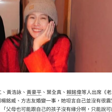
仁、黃浩詠、
黃豪平
、葉全真、
賴銘偉
等人出席《老
到楊銘威、方志友婚變一事，她坦言自己並沒有很震
，「父母也可能跟自己的孩子沒有緣分啊，只能說可