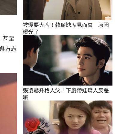
被爆耍大牌！韓瑜缺席見面會　原因
曝光了
，甚至
與方志
張凌赫升格人父！下廚帶娃驚人反差
曝