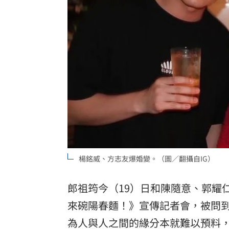
楊銘威、方志友爆婚變。（圖／翻攝自IG）
郎祖筠今（19）日和陳隨意、郭耀
來碗陽春麵！》宣傳記者會，被問
為人與人之間的緣分本就難以預料