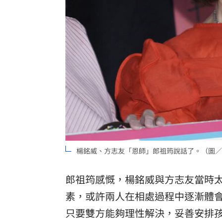
楊銘威、方志友「恩師」郎祖筠說話了。（圖／
郎祖筠感慨，楊銘威與方志友當時
素，或許兩人在相處過程中逐漸體
只要雙方能夠理性解決，妥善安排