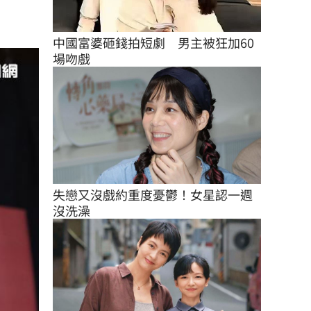
中國富婆砸錢拍短劇　男主被狂加60
場吻戲
失戀又沒戲約重度憂鬱！女星認一週
沒洗澡