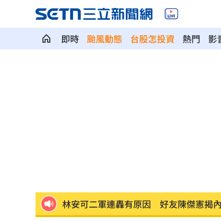
即時
颱風動態
台股怎投資
熱門
影
白海豚颱風逼近日本！逾470航班停飛
1
好友離世成創作契機 樂團主唱吐黑色
潘裕文閃退歌壇 周定緯曝私下真實互
華邦電Q2獲利創高！上半年EPS達7.65
割頸案受害家屬揭這真相！指加害者無
林安可二軍連轟有原因 好友陳傑憲揭