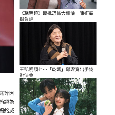
《聰明鎮》遭批恐怖大雜燴　陳姸霏
揹負評
王凱明頭七…「乾媽」邱瓈寬出手協
辦法會
庭等因
筠認為
楊銘威