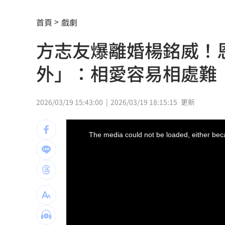
韓國羽球大師賽發威 蘇力揚挺進男單8
首頁
戲劇
大世科上半年獲利創新高！EPS 1.58元
方志友爆離婚楊銘威！
養樂多中壢廠爆蟑螂入侵乳品 稽查結
外」：相愛容易相處難
週末颱風假？白海豚挾紫暴雨 可能發
4年燒2次！關廟汽材廠大火爆炸波及食
2026/03/19 15:43:00
2026/03/19 18:15:15
更新
黃仁勳點名「下一波浪潮」這族群全面
This
is
a
The media could not be loaded, either beca
modal
許富凱攻蛋倒數突公開道歉 真實原因
window.
新／狠詐慈濟10.6億 名律師移審結果
陳智菡賀柯文哲爆抄襲 他狠酸這黨很
詐慈濟10億破案關鍵！女律頻繁1動作露