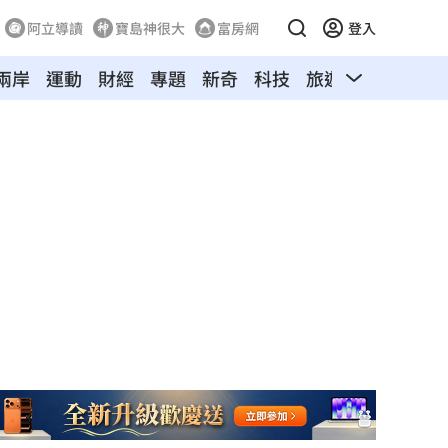
阿立導讀
寶島神很大
富房網
登入
兩岸
運動
財經
專題
新奇
科技
旅遊
汽車
寵物