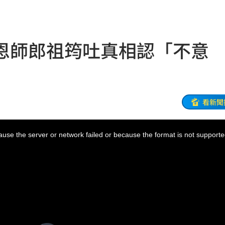
強
19:01
18:58
恩師郎祖筠吐真相認「不意
果曝
18:56
陸警
18:55
品廠
18:55
看新聞
噴出
18:49
use the server or network failed or because the format is not supporte
曝光
18:48
曝
18:46
奇怪
18:44
餡
18:43