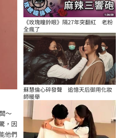
《玫瑰瞳鈴眼》隔27年突翻紅　老粉
全瘋了
蘇慧倫心碎發聲　追憶天后御用化妝
師暖舉
闆～
驚，因
能他們