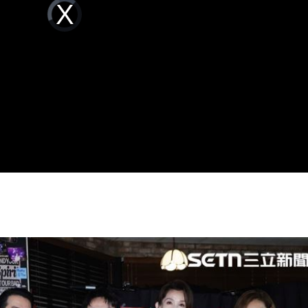
Video
色
Player
18:38
is
loading.
車
18:38
打算
18:37
份
18:37
15