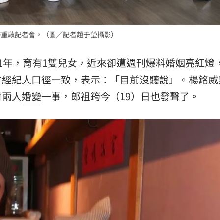
辦重啟記者會。（圖／記者趙于瑩攝影）
11年，育有1雙兒女，近來卻遭週刊爆料婚姻亮紅燈
方經紀人口徑一致，表示：「目前沒聽說」。楊銘威
對兩人
婚變
一事，郎祖筠今（19）日也發聲了。