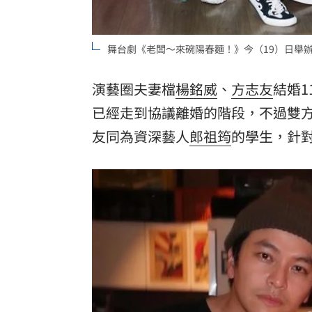
舞台劇《老闆～來碗陽春麵！》今（19）日舉
演藝圈夫妻檔
楊銘威
、
方志友
結婚
已經走到協議離婚的階段，不過雙
友同為資深藝人
郎祖筠
的學生，針