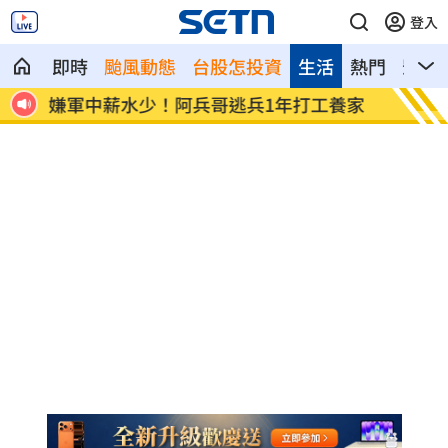
登入
即時
颱風動態
台股怎投資
生活
熱門
影音
逮
嫌軍中薪水少！阿兵哥逃兵1年打工養家
輝達擬
施