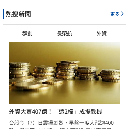
熱搜新聞
更多
群創
長榮航
外資
外資大賣407億！「這2檔」成提款機
台股今（7）日震盪劇烈，早盤一度大漲逾400