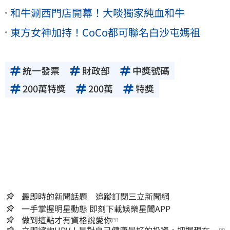
和牛涮西門店開幕！大啖獨家純血和牛
東方女神加持！CoCo都可聯名白沙屯媽祖
統一發票
財政部
中獎號碼
200萬特獎
200萬
特獎
最即時的新聞話題 追蹤訂閱三立新聞網
一手掌握明星動態 即刻下載娛樂星聞APP
做到這點才有資格說愛你
PR
PR