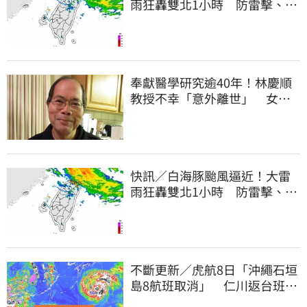
雨狂轟雙北1小時 防雷擊、強
陣風
奉獻醫學研究逾40年！林慶順
教授不幸「意外離世」 女兒
悲痛證實了
快訊／白海豚颱風逼近！大雷
雨狂轟雙北1小時 防雷擊、強
陣風
不斷更新／虎航8日「沖繩石垣
島8航班取消」 仁川返台班機
提前1天起飛