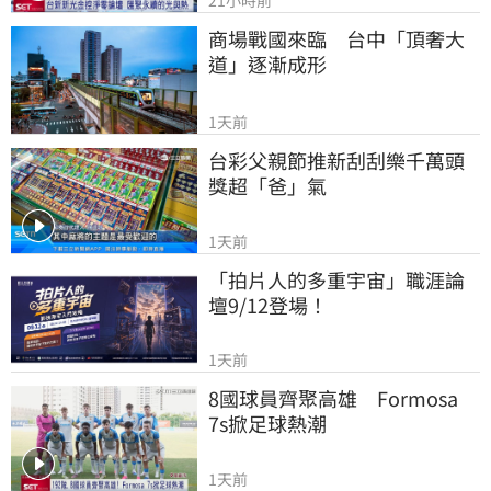
商場戰國來臨　台中「頂奢大
道」逐漸成形
1天前
台彩父親節推新刮刮樂千萬頭
獎超「爸」氣
1天前
「拍片人的多重宇宙」職涯論
壇9/12登場！
1天前
8國球員齊聚高雄　Formosa 
7s掀足球熱潮
1天前