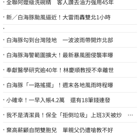
全聯阿嬤級洗碗精 客人讚去油力強用45年
新／白海豚颱風逼近！大雷雨轟雙北1小時
白海豚勾到台灣陸地 一波波雨帶開炸北部
白海豚海警範圍擴大！最新暴風圈侵襲率曝
奉獻醫學研究逾40年！林慶順教授不幸離世
白海豚「一路搖擺」！週末各地風雨時程曝
小確幸！一早入帳4.2萬 還有18筆錢連發
我不是清潔員！保全「拒倒垃圾」上班3天被炒 找
法院討公道結果出爐
棄高薪顧自閉雙胞兒 單親父仍遭嗆教不好