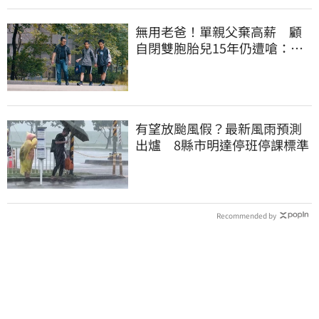
無用老爸！單親父棄高薪 顧
自閉雙胞胎兒15年仍遭嗆：怎
不教好再帶出門
有望放颱風假？最新風雨預測
出爐 8縣市明達停班停課標準
Recommended by