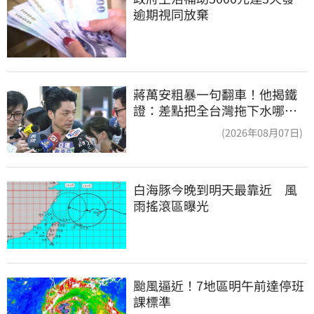
逾期視同放棄
蔣萬安粗暴一句翻車！他揭鐵
證：差點把全台灣拖下水哪時
道歉
(2026年08月07日)
白海豚今晚到明天最靠近　風
雨搖滾區曝光
颱風逼近！7地區明午前達停班
課標準