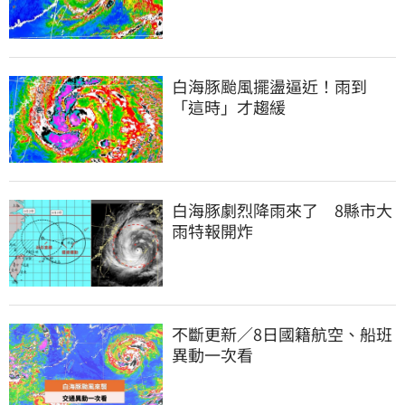
白海豚颱風擺盪逼近！雨到
「這時」才趨緩
白海豚劇烈降雨來了　8縣市大
雨特報開炸
不斷更新／8日國籍航空、船班
異動一次看