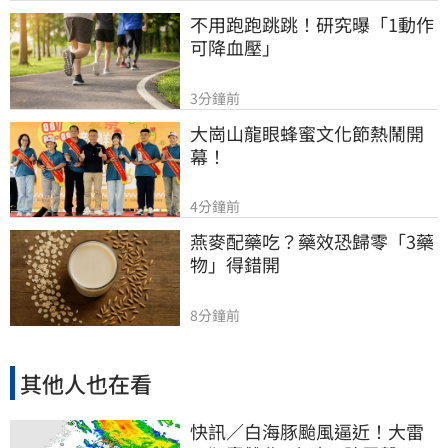
不用跑跑跳跳！研究曝「1動作
可降血壓」
3分鐘前
大崗山龍眼蜂蜜文化節熱鬧開
幕！
4分鐘前
燕麥配藥吃？藥效恐歸零「3藥
物」得錯開
8分鐘前
其他人也在看
快訊／白海豚颱風逼近！大雷