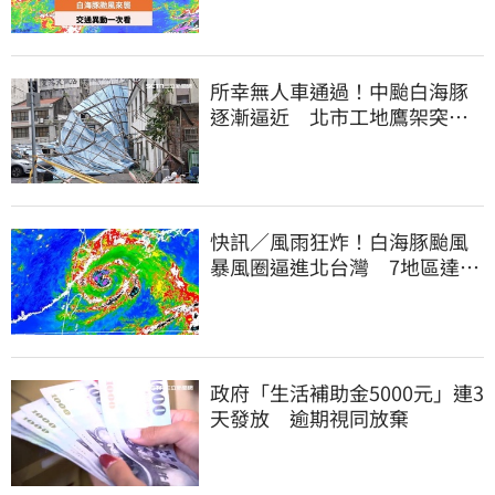
所幸無人車通過！中颱白海豚
逐漸逼近 北市工地鷹架突倒
塌
快訊／風雨狂炸！白海豚颱風
暴風圈逼進北台灣 7地區達停
班課標準
政府「生活補助金5000元」連3
天發放 逾期視同放棄