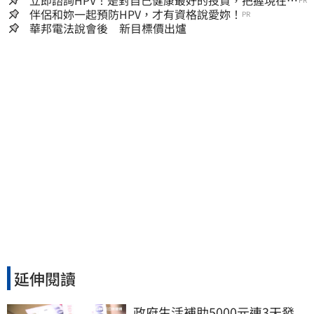
立即諮詢HPV！是對自己健康最好的投資，把握現在不
嫌晚！
伴侶和妳一起預防HPV，才有資格說愛妳！
PR
華邦電法說會後 新目標價出爐
延伸閱讀
政府生活補助5000元連3天發 