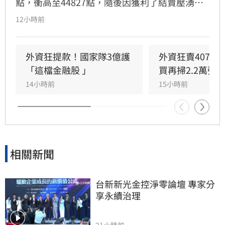
點，衝高至44827點，隨後因獲利了結賣壓湧
現，指數翻黑收在44225.91點，下跌170.79點，
12小時前
成交量達8207億元。三大法人合計賣超442.44億
元，其中外資終結連兩日買超，轉為賣超407.16
億元，大舉減碼群創與華邦電，長榮航則獲外資
外資狂提款！國家隊3億護
外資狂賣407億
青睞成為買超冠軍。市場多空在季線壓力區拉
「這檔金融股 」
買再掃2.2萬張
鋸，投資人需密切留意後續外資操作動向與資金
14小時前
15小時前
流向，短線獲利回吐賣壓是否持續，將成為影響
大盤後市走勢的關鍵指標。
相關新聞
台新新光金控淨零論壇 專家分
享永續治理
21小時前