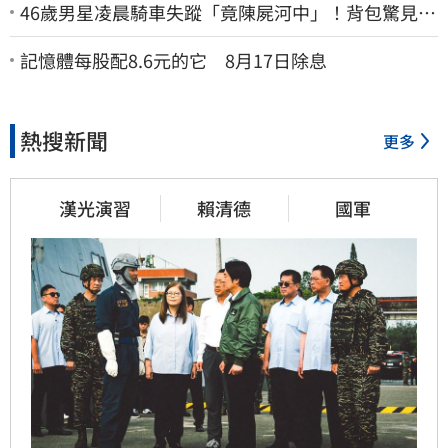
46歲男星凌晨騎車失蹤「竟陳屍河中」！背包驚見
20kg水泥塊 死因成謎
記憶體每股配8.6元的它 8月17日除息
熱搜新聞
更多
漢光演習
賴清德
國軍