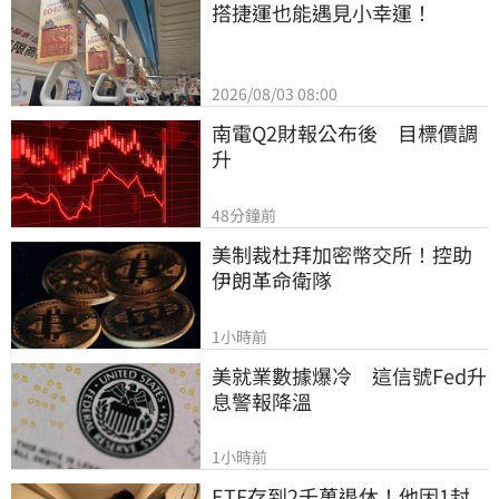
搭捷運也能遇見小幸運！
2026/08/03 08:00
南電Q2財報公布後　目標價調
升
48分鐘前
美制裁杜拜加密幣交所！控助
伊朗革命衛隊
1小時前
美就業數據爆冷　這信號Fed升
息警報降溫
1小時前
ETF存到2千萬退休！他因1封