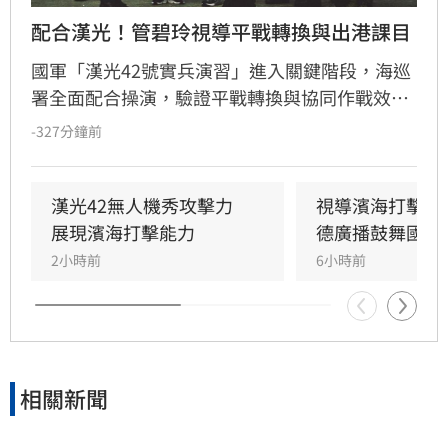
配合漢光！管碧玲視導平戰轉換與出港課目
國軍「漢光42號實兵演習」進入關鍵階段，海巡
署全面配合操演，驗證平戰轉換與協同作戰效
能。海委會主委管碧玲親赴台北港與左營軍港視
-327分鐘前
導，肯定海巡艦艇在濱海打擊及反封鎖護航任務
中的整備狀況。
漢光42無人機秀攻擊力　
視導濱海打擊操
展現濱海打擊能力
德廣播鼓舞國軍
2小時前
6小時前
相關新聞