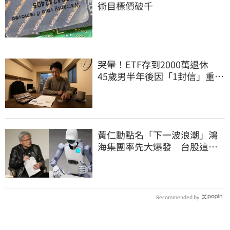
術目標價破千
哭暈！ETF存到2000萬退休
45歲男半年後因「1封信」重回
職場
黃仁勳點名「下一波浪潮」鴻
海集團率先大爆發 台股這族
群全面噴出
Recommended by