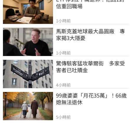
信重回職場
1小時前
馬斯克蓋地球最大晶圓廠　專
家揭3大隱憂
1小時前
驚傳駭客猛攻華爾街　多家受
害者已吐贖金
4小時前
99歲婆婆「月花35萬」！66歲
媳無法退休
5小時前