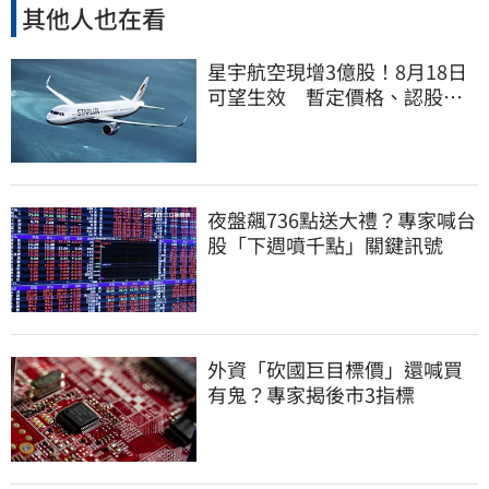
其他人也在看
星宇航空現增3億股！8月18日
可望生效 暫定價格、認股規
畫一次看
夜盤飆736點送大禮？專家喊台
股「下週噴千點」關鍵訊號
外資「砍國巨目標價」還喊買
有鬼？專家揭後市3指標