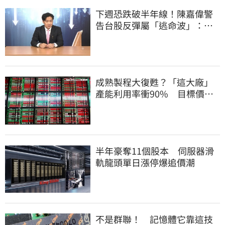
下週恐跌破半年線！陳嘉偉警
告台股反彈屬「逃命波」：空
頭大屠殺剛開始
成熟製程大復甦？「這大廠」
產能利用率衝90% 目標價上
看220元
半年豪奪11個股本 伺服器滑
軌龍頭單日漲停爆追價潮
不是群聯！ 記憶體它靠這技