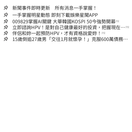
新聞事件即時更新 所有消息一手掌握！
一手掌握明星動態 即刻下載娛樂星聞APP
009829掌握AI關鍵 大華韓國KOSPI 50今強勢開募
PR
立即諮詢HPV！是對自己健康最好的投資，把握現在不
PR
嫌晚！
伴侶和妳一起預防HPV，才有資格說愛妳！
PR
15歲倒追27歲男「交往1月就懷孕！」克服600萬債務
36歲美魔女當阿嬤了