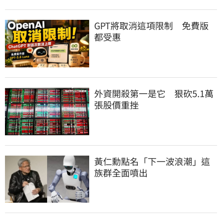
GPT將取消這項限制　免費版
都受惠
外資開殺第一是它　狠砍5.1萬
張股價重挫
黃仁勳點名「下一波浪潮」這
族群全面噴出