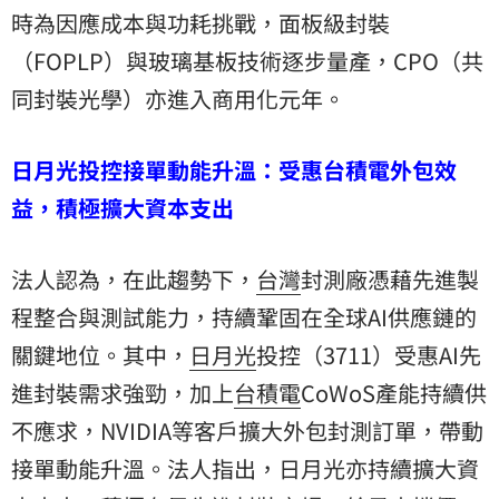
時為因應成本與功耗挑戰，面板級封裝
（FOPLP）與玻璃基板技術逐步量產，CPO（共
同封裝光學）亦進入商用化元年。
日月光投控接單動能升溫：受惠台積電外包效
益，積極擴大資本支出
法人認為，在此趨勢下，
台灣
封測廠憑藉先進製
程整合與測試能力，持續鞏固在全球AI供應鏈的
關鍵地位。其中，
日月光
投控（3711）受惠AI先
進封裝需求強勁，加上
台積電
CoWoS產能持續供
不應求，NVIDIA等客戶擴大外包封測訂單，帶動
接單動能升溫。法人指出，日月光亦持續擴大資