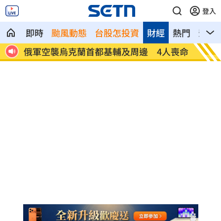
登入
即時
颱風動態
台股怎投資
財經
熱門
影音
人喪命
費仔確定成自由球員 下一步動向引人關
米蘭達
注
動