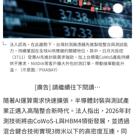
法人認為，在此趨勢下，台灣封測廠憑藉先進製程整合與測試能
力，持續鞏固在全球AI供應鏈的關鍵地位。其中，日月光投控
（3711）受惠AI先進封裝需求強勁，加上台積電CoWoS產能持續
供不應求，NVIDIA等客戶擴大外包封測訂單，帶動接單動能升
溫。（示意圖／PIXABAY）
[廣告] 請繼續往下閱讀…
隨著AI運算需求快速擴張，半導體封裝與測試產
業正邁入高階整合新時代。法人指出，2026年封
測技術將由CoWoS-L與HBM4領銜發展，並透過
混合鍵合技術實現3微米以下的高密度互連，同