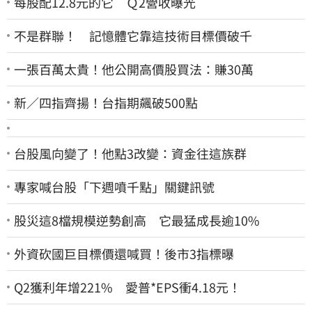
每股配12.8元的它 Ｑ2營收曝光
不是群聯！ 記憶體它靠這技術目標價破千
一張百萬太貴！他公開高價股買法：賺30萬
新／四指齊揚！台指期飆破500點
台股風向變了！他點3改變：資金往這族群
專家喊台股「下週噴千點」關鍵訊號
股災這8檔規模逆勢創高 它最猛成長逾10%
外資砍國巨目標價還喊買！後市3指標曝
Q2獲利年增221% 愛普*EPS衝4.18元！