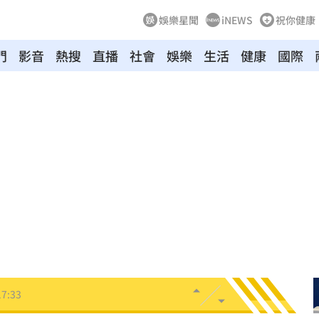
娛樂星聞
iNEWS
祝你健康
門
影音
熱搜
直播
社會
娛樂
生活
健康
國際
刮
17:50
彈性
17:45
歷史
17:39
萬
17:38
奪冠
17:35
17:33