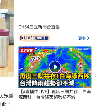
CH54三立新聞台直播
現正直播
更多
【#直播中LIVE】再度三颱共存！白海
民眾黨
豚西移　台灣降雨趨勢卻不減
對此，