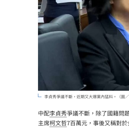
南投妻喝茫載尪自撞！車全毀2人受困車
熊本賑災 福岡佛光山攜物資馳援八代
狂風暴雨吹走內褲！陳世軒神回笑翻網
海水倒灌基隆愛四路積水 謝國樑研議
台灣彩券開獎直播中
20:31
LIVE三立+24小時直播
15:27
三立iNEWS新聞台線上直播
18:00
李貞秀爭議不斷，近期又大爆黨內猛料。（圖／
商場戰國來臨 台中「頂奢大道」逐漸
台彩父親節推新刮刮樂千萬頭獎超「爸
中配
李貞秀
爭議不斷，除了國籍問
主席
柯文哲
7百萬元，事後又稱對
「拍片人的多重宇宙」職涯論壇9/12登