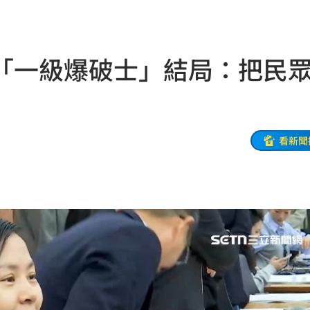
曝光
17:33
水
17:29
「一級爆破士」結局：把民
打臉
17:28
28
圍曝
17:27
看新聞
溝
17:26
冠軍
17:25
晚期
17:22
17:20
萬人
17:19