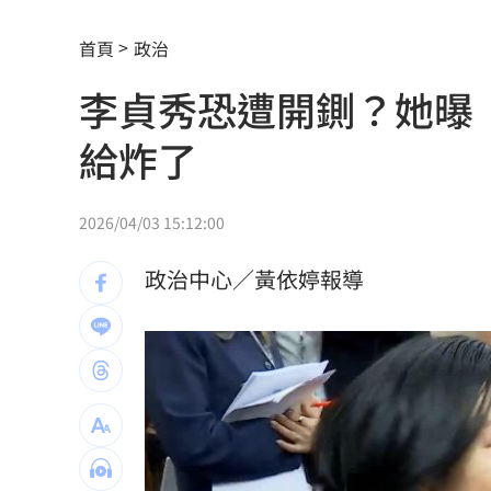
父親出軌自己閨密！鐵肺歌后辛酸人生
首頁
政治
年度大潮8/11起連5天 低窪地區防積淹
李貞秀恐遭開鍘？她曝
藍扯蘇巧慧不給里長講話 卓冠廷發聲
給炸了
燒臘店被砸！背後驚爆千金感情風暴
17:
11縣市明停水！「最長11小時」影響範
2026/04/03 15:12:00
新／貨車掉落多枚105砲彈！卡台13線水
政治中心／黃依婷報導
12歲台生陳鈞甯 獲德青少年鋼琴大賽
拜登攝護腺癌轉移 醫籲台灣推癌篩防
DRAM供需吃緊到2030年！高盛說話了
白海豚將登陸中國 福建浙江上海撤21