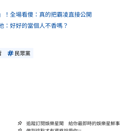
」！全場看傻：真的把霸凌直接公開
他：好好的當個人不香嗎？
哲
民眾黨
追蹤訂閱娛樂星聞 給你最即時的娛樂星鮮事
做到這點才有資格說愛你
PR