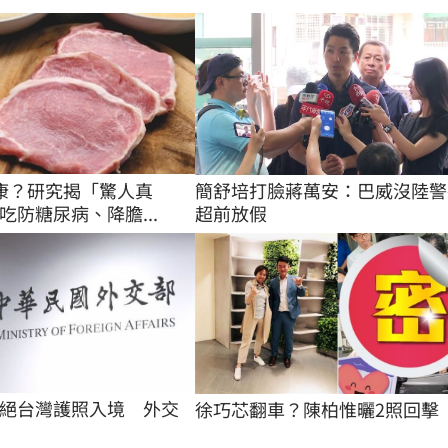
簡舒培打臉蔣萬安：巴威沒陸警
康？研究揭「驚人真
超前放假
吃防糖尿病、降膽...
絕台灣護照入境　外交
徐巧芯翻車？陳柏惟曬2照回擊