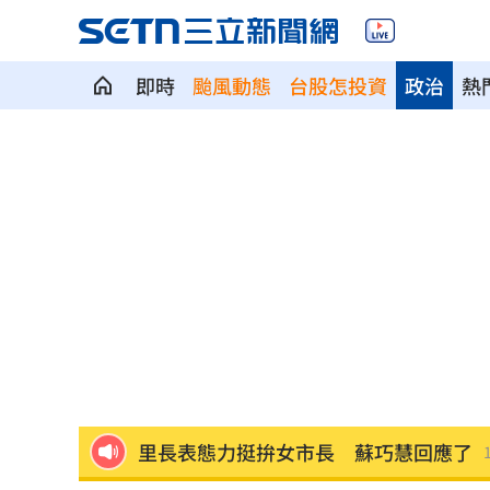
即時
颱風動態
台股怎投資
政治
熱
斗六小貨車窗被惡意砸破！車內慘遭搜
五角大廈擬擴大總統動用「戰術核武」
歐力士首位92號選手 陳睦衡轉正盼創
斷交台灣後慘哭！中國金援只給這國26
新北人口遷入前3出爐 淡水逾4千人又
里長表態力挺拚女市長 蘇巧慧回應了