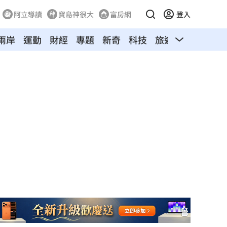
阿立導讀
寶島神很大
富房網
登入
兩岸
運動
財經
專題
新奇
科技
旅遊
汽車
寵物