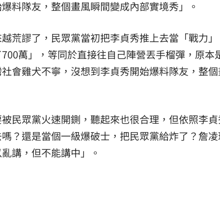
始爆料隊友，整個畫風瞬間變成內部實境秀」。
熱潮
10:00
來越荒謬了，民眾黨當初把李貞秀推上去當「戰力」
15
700萬」，等同於直接往自己陣營丟手榴彈，原本
灣社會雞犬不寧，沒想到李貞秀開始爆料隊友，整個
要被民眾黨火速開鍘，聽起來也很合理，但依照李貞
去嗎？還是當個一級爆破士，把民眾黨給炸了？詹凌
以亂講，但不能講中」。