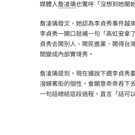
媒體人
詹凌瑀
也驚呼「沒想到她開
8國球員齊聚高雄 Formosa 7s掀足球
詹凌瑀發文，她認為李貞秀事件越
理想混蛋號召粉絲跨海追星吃美食！
18:
李貞秀一開口就補一句「高虹安拿了
貞秀去鬧別人、鬧民進黨、鬧得台
間變成內部實境秀。
詹凌瑀提到，現在據說下週李貞秀
潑婦罵街的個性，會願意乖乖吞下
一句話總結這段過程，直言「話可