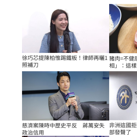
徐巧芯提陳柏惟踢鐵板！律師再曬1
豬肉=不健
照補刀
相」：這樣
非洲這國拒
慈濟案陳時中歷史平反　蔣萬安失
部發聲了
政治信用