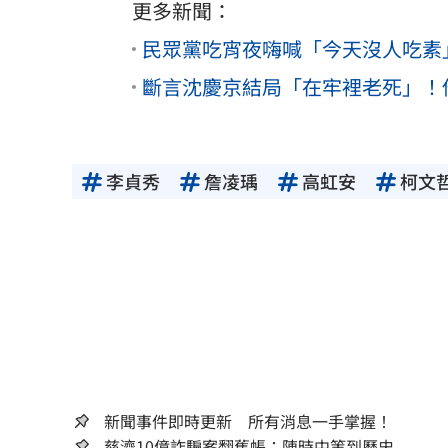
更多新聞：
民眾黨吃宵夜嗨喊「今天沒人吃素
斷言沈慶京結局「在牢裡老死」！
李貞秀
詹凌瑀
高虹安
柯文
新聞事件即時更新 所有消息一手掌握！
慈濟10億詐騙案翻舊帳：陳時中等到歷史...