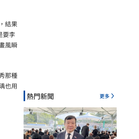
，結果
是要李
畫風瞬
秀那種
瑀也用
熱門新聞
更多