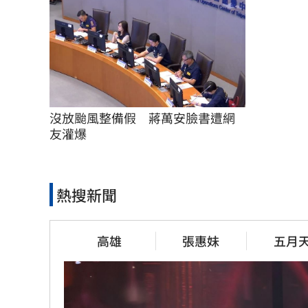
沒放颱風整備假　蔣萬安臉書遭網
友灌爆
熱搜新聞
高雄
張惠妹
五月