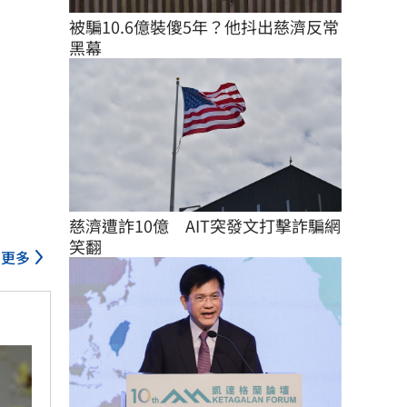
被騙10.6億裝傻5年？他抖出慈濟反常
黑幕
慈濟遭詐10億　AIT突發文打擊詐騙網
笑翻
更多