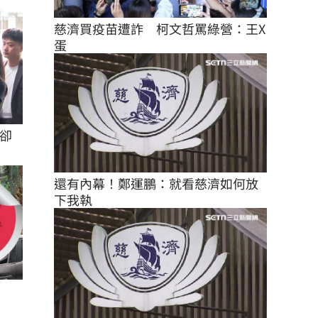
慈濟買疫苗遭詐　柯文哲罵綠營：王X
蛋
卻
還有內幕！鄭運鵬：就看慈濟如何放
下我執