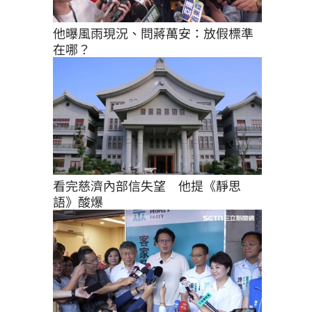
他曝風雨現況、問蔣萬安：放假標準
在哪？
看完慈濟內部信失望　他提《靜思
語》酸爆