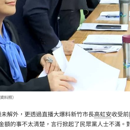
內
17:16
市
17:11
友
17:10
補償
17:06
資料照）
成形
12:00
」氣
題未解外，更透過直播大爆料新竹市長
高虹安
收受前
12:00
於金額的事不太清楚，言行掀起了民眾黨人士不滿。
場！
10:30