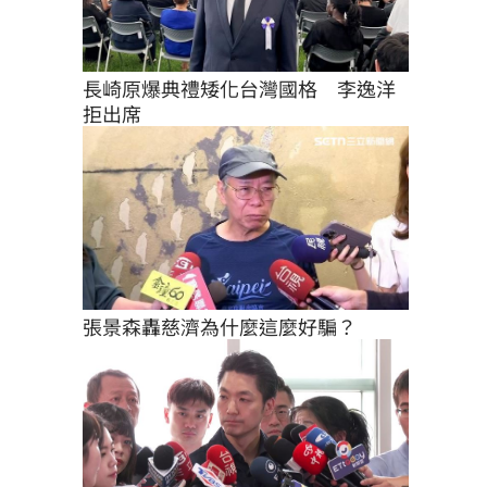
長崎原爆典禮矮化台灣國格　李逸洋
拒出席
張景森轟慈濟為什麼這麼好騙？