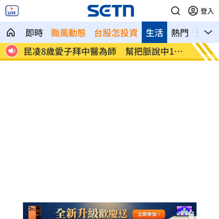
登入
即時
颱風動態
台股怎投資
生活
熱門
影音
中1狀
父親節最雷禮物 「茶具、領帶」榜上有
魏平
名
委