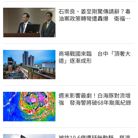
石崇良、姜至剛驚傳請辭？毒
油案政策轉彎遭轟爆 衛福部
回應了
商場戰國來臨 台中「頂奢大
道」逐漸成形
週末影響最劇！白海豚對流增
強 發海警將破68年颱風紀錄
被詐10.6億遭疑無動靜 慈濟