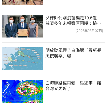
女律師代購疫苗騙走10.6億！
慈濟多年未報案原因曝：檢警
上門才知被騙
(2026年08月07日)
明放颱風假？白海豚「最新暴
風侵襲率」曝
白海豚路徑再變　吳聖宇：離
台灣又更近了