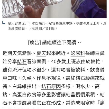
夏天容易流汗，水份補充不足容易讓尿中鈣、草酸等濃度上升，漸
漸形成結石。（示意圖／資料照）
[廣告] 請繼續往下閱讀…
近期天氣漸熱、
夏天
越來越近。
泌尿科
醫師
白彞
維
分享
結石
看診案例，40多歲上班族由於較忙，
雖有流汗但喝水很少，還有喝含糖飲料、飲食偏
重口味、久坐、作息不規律，最終
結石腰痛
來就
醫。白彞維指出，
結石原因
多樣，喝水少、高
鈉、高蛋白飲食等多重影響讓結晶慢慢累積，結
石不會提醒身體它正在形成，當造成阻塞時「痛