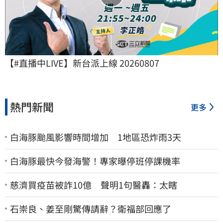
【#直播中LIVE】新台派上線 20260807
熱門新聞
更多
白海豚颱風影響時間增加 1地區恐炸雨3天
白海豚最快今發海警！專家曝停班停課機率
慈濟買疫苗被詐10億 聲明1句醫轟：太瞎
石崇良、姜至剛驚傳請辭？衛福部回應了