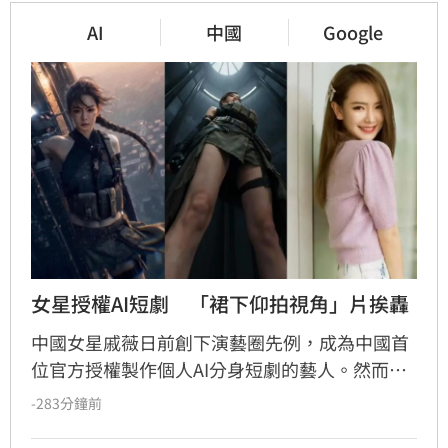
AI
中國
Google
女星授權AI短劇　「裙下仰拍視角」片挨轟
中國女星戚薇日前創下演藝圈先例，成為中國首
位官方授權製作個人AI分身短劇的藝人。然而，
由戚薇AI分身演出的首部作品《末日盛夏》今（7
-283分鐘前
日）釋出首波宣傳影片後，畫面中的運鏡手法卻