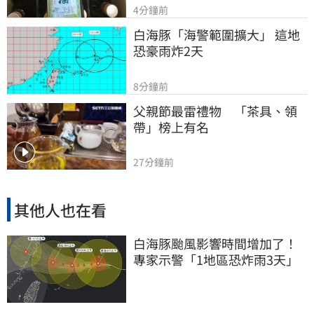
4分鐘前
白海豚「海警範圍擴大」 這地
恐豪雨炸2天
8分鐘前
父親節最雷禮物　「茶具、領
帶」榜上有名
27分鐘前
其他人也在看
白海豚颱風影響時間增加了！
專家示警「1地區恐炸雨3天」