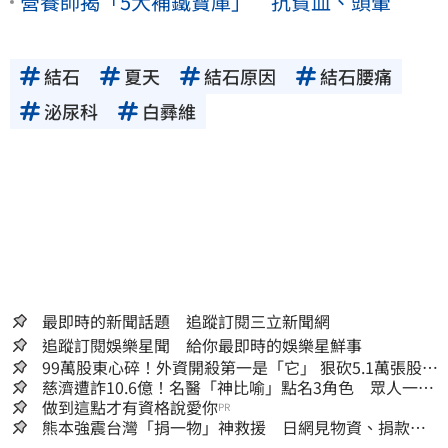
營養師揭「5大補鐵寶庫」 抗貧血、頭暈
結石
夏天
結石原因
結石腰痛
泌尿科
白彞維
最即時的新聞話題 追蹤訂閱三立新聞網
追蹤訂閱娛樂星聞 給你最即時的娛樂星鮮事
99萬股東心碎！外資開殺第一是「它」 狠砍5.1萬張股價
重挫近5%
慈濟遭詐10.6億！名醫「神比喻」點名3角色 眾人一看
秒懂讚：好傳神
做到這點才有資格說愛你
PR
熊本強震台灣「捐一物」神救援 日網見物資、捐款
喊：給台灣統治算了