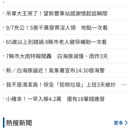
吊車大王哭了！望新豐車站感謝憶起這瞬間
9/7充公！5張千萬發票沒人領 地點一次看
65歲以上別錯過 8縣市老人健保補助一次看
7縣市大雨特報開轟 白海豚減慢、雨炸3天
新／白海豚逼近！氣象署宣布14:30發海警
我不是清潔員！保全「拒倒垃圾」上班3天被炒 找
法院討公道結果出爐
小確幸！一早入帳4.2萬 還有18筆錢連發
熱搜新聞
更多