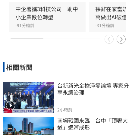
意外引爆全網怒火。預告片開場採用「裙下仰拍
視角」，鏡頭直接從角色雙腿之間低角度直視裙
中企署攜3科技公司　助中
裸辭在家當奶爸
底，被指帶有強烈的偷窺暗示，導致原本備受期
小企業數位轉型
萬做出AI破億神
待的AI技術創新慘遭好評翻車。
-91分鐘前
-31分鐘前
相關新聞
台新新光金控淨零論壇 專家分
享永續治理
2小時前
商場戰國來臨　台中「頂奢大
道」逐漸成形