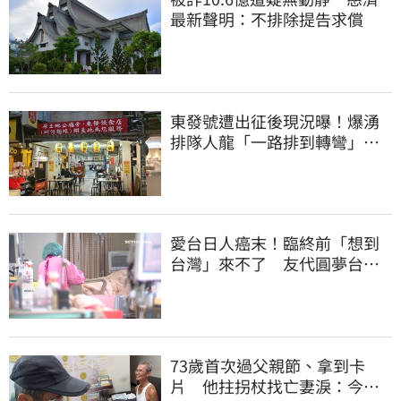
最新聲明：不排除提告求償
東發號遭出征後現況曝！爆湧
排隊人龍「一路排到轉彎」
上萬網友力挺
愛台日人癌末！臨終前「想到
台灣」來不了 友代圓夢台人
紅了眼眶
73歲首次過父親節、拿到卡
片 他拄拐杖找亡妻淚：今天