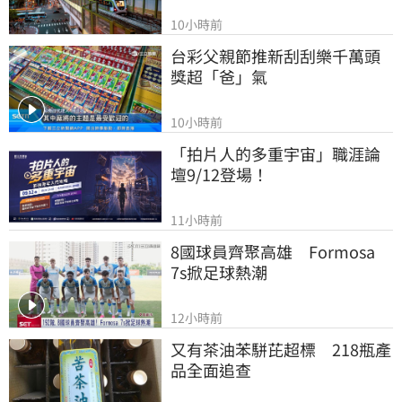
10小時前
台彩父親節推新刮刮樂千萬頭
獎超「爸」氣
10小時前
「拍片人的多重宇宙」職涯論
壇9/12登場！
11小時前
8國球員齊聚高雄　Formosa 
7s掀足球熱潮
12小時前
又有茶油苯駢芘超標　218瓶產
品全面追查