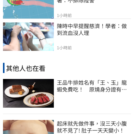
署：不排除陸警
1小時前
陳時中早提醒慈濟！學者：做
到流血沒人理
1小時前
其他人也在看
王品牛排姓名有「王、玉」龍
蝦免費吃！ 原燒身分證有
「8」招待海鮮
起床就先做件事，沒三天小腹
就不見了! 肚子一天天變小！