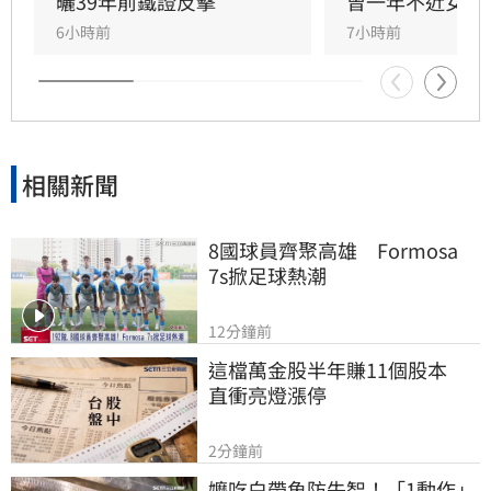
術成就外，還具備特殊靈性體驗，曾在廟宇創下
曬39年前鐵證反擊
曾一年不近女色
連續擲出42個聖筊的奇蹟。兩人超越傳統男女情
6小時前
7小時前
愛，以理性思維與能力互補模式，共同經營科
技、文化與農業事業，展開跨越世紀的合作使
命。
相關新聞
8國球員齊聚高雄　Formosa 
7s掀足球熱潮
12分鐘前
這檔萬金股半年賺11個股本　
直衝亮燈漲停
2分鐘前
嬤吃白帶魚防失智！「1動作」