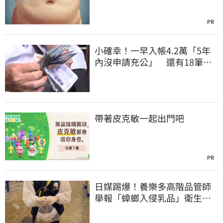
PR
小確幸！一早入帳4.2萬「5年
內沒申請充公」 還有18筆錢
連發到8月底
帶著皮克敏一起出門吧
PR
日媒踢爆！養樂多高階品管師
舉報「蟑螂入侵乳品」衛生局
突擊稽查結果曝