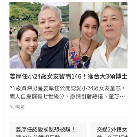
姜厚任小24歲女友智商146！獲台大3碩博士
71歲資深男星姜厚任公開認愛小24歲女友童芯，
兩人自揭擁有七世緣分，戀情引發熱議。童芯被
譽為全方位學霸，擁有146高智商，不僅取得台
5小時前
大三個碩士與博士學位，更曾在美擔任科技研究
員18年。姜厚任因惜才擔任其事業集團總裁，協
助管理跨領域資源，讓童芯專注研發。童芯除學
姜厚任認愛挨酸恐被騙！
交過2外籍女友