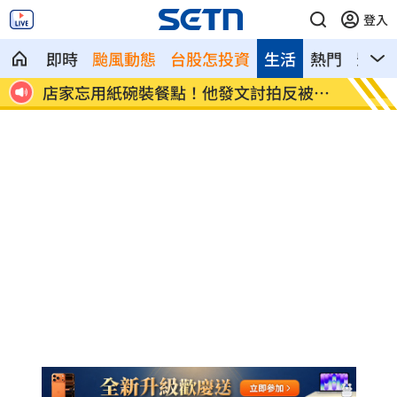
登入
即時
颱風動態
台股怎投資
生活
熱門
影音
看哭
店家忘用紙碗裝餐點！他發文討拍反被打
新／土
臉
中