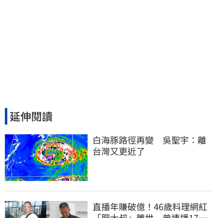
延伸閱讀
白海豚路徑再變　吳聖宇：離
台灣又更近了
直播年賺破億！46歲料理網紅
「肥大叔」離世 曾連播17小