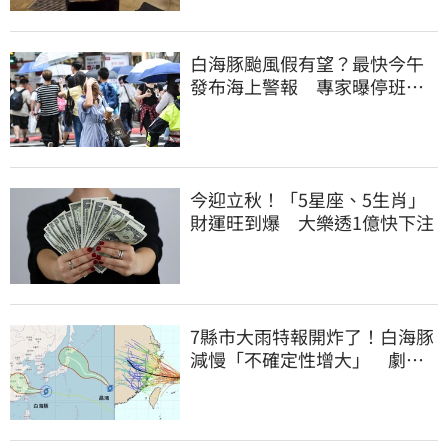
白海豚颱風假有望？最快今午
發布海上警報 專家曝停班停
課機率
今迎立秋！「5星座、5生肖」
財運旺到爆 大樂透1億快下注
7縣市大雨特報開炸了！白海豚
減慢「不確定性增大」 劇烈
降雨狂轟3天