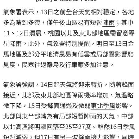
氣象署表示，13日之前全台天氣相對穩定，各地
多為晴到多雲，僅午後山區易有短暫
陣雨
；其中
11、12日清晨，桃園以北及東北部地區需留意零
星降雨。此外，氣象署特別提醒，明日至13日金
馬地區及部分平地清晨易有低雲或局部霧影響能
見度，民眾往返離島及行車應多加注意。
氣象署強調，14日起天氣將迎來轉折，隨著鋒面
接近，北部及東北部地區降雨機率增加，氣溫略
微下降，15日受鋒面通過及微弱
東北季風
影響，
北部與東半部轉為有局部短暫陣雨的天氣，中部
以北高溫將明顯回落至25至27度。雖然16日季風
短暫減弱，但17日有另一波鋒面接力影響，屆時