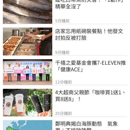
精華全沒了
5分鐘前
店家忘用紙碗裝餐點！他發文
討拍反被打臉
9分鐘前
千禧之愛基金會攜7-ELEVEN推
「健康ACE」
12分鐘前
4大超商父親節「咖啡買1送1、
買8送8」！
25分鐘前
鄭明典揭白海豚動態　氣象