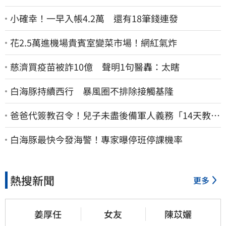
小確幸！一早入帳4.2萬 還有18筆錢連發
花2.5萬進機場貴賓室變菜市場！網紅氣炸
慈濟買疫苗被詐10億 聲明1句醫轟：太瞎
白海豚持續西行 暴風圈不排除接觸基隆
爸爸代簽教召令！兒子未盡後備軍人義務「14天教召
不去」換3個月刑期
白海豚最快今發海警！專家曝停班停課機率
熱搜新聞
更多
姜厚任
女友
陳苡孋