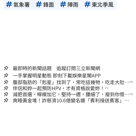
氣象署
鋒面
陣雨
東北季風
最即時的新聞話題 追蹤訂閱三立新聞網
一手掌握明星動態 即刻下載娛樂星聞APP
腹部脂肪的「剋星」找到了，常吃這幾物，吃走大肚
PR
囊，瘦出小蠻腰
伴侶和妳一起預防HPV，才有資格說愛妳！
PR
減肥首選，檸檬加它，堅持一週，腰細了，瘦到你懷疑
PR
人生
爽睡黃金堆！詐慈濟10.6億變名媛「賓利接送賓客」女
律師超奢華生活曝光