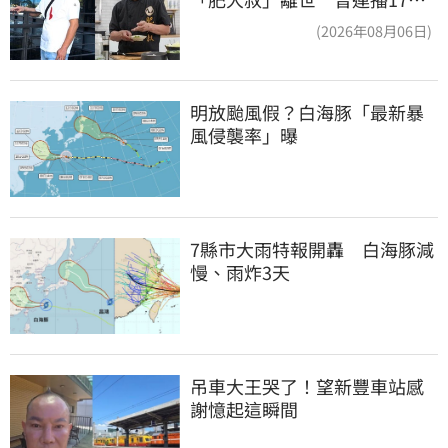
時辛酸面曝
(2026年08月06日)
明放颱風假？白海豚「最新暴
風侵襲率」曝
7縣市大雨特報開轟　白海豚減
慢、雨炸3天
吊車大王哭了！望新豐車站感
謝憶起這瞬間