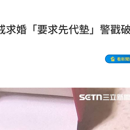
11:02
！
11:02
戒求婚「要求先代墊」警戳
教召
11:01
追夢
11:00
1
10:58
看新聞
光
10:57
10:57
秒懂
10:52
10:52
樣說
10:52