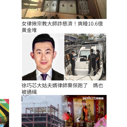
女律揪宗教大師詐慈濟！爽睡10.6億
黃金堆
徐巧芯大姑夫婿律師棄保跑了　媽也
被通緝