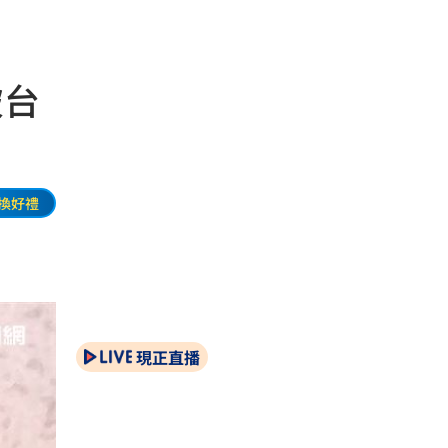
破台
換好禮
現正直播