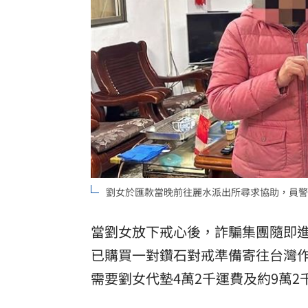
劉女於匯款當晚前往麗水派出所尋求協助，員警
當劉女放下戒心後，詐騙集團隨即
已購買一對鑽石對戒準備寄往台灣
需要劉女代墊4萬2千運費及約9萬2千