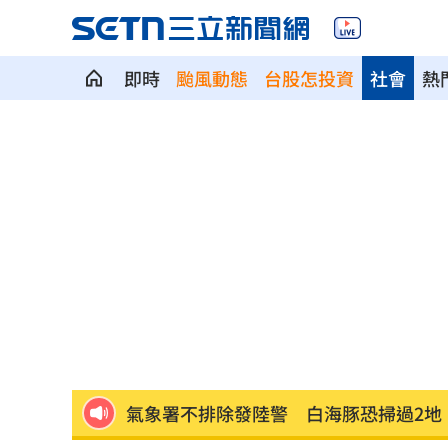
即時
颱風動態
台股怎投資
社會
熱
新／台中婦過馬路被車撞！下半身輾碎
獨／曹雨婷爆拿工會錢買豪宅 李亞萍
69歲陸小芬曬照 性感不想遮姐真的太
EZ Way爭議！ 3個月內提檢討報告
11:12
當流量綁架新聞！《星星之火5》找回信
氣象署不排除發陸警 白海豚恐掃過2地
政院停電藍酸「城鎮韌性」破功！綠反