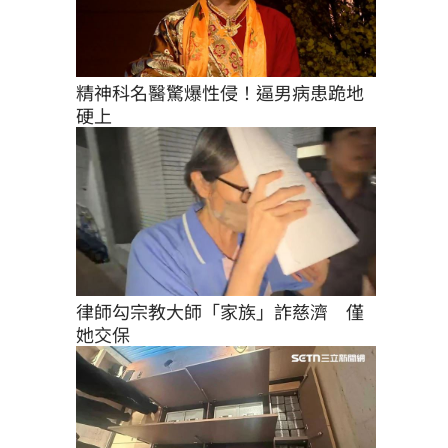
精神科名醫驚爆性侵！逼男病患跪地
硬上
律師勾宗教大師「家族」詐慈濟　僅
她交保