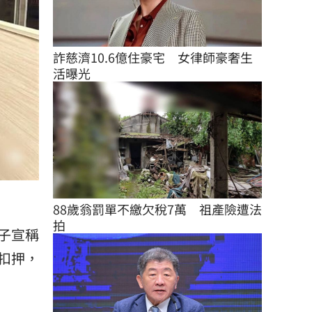
詐慈濟10.6億住豪宅　女律師豪奢生
活曝光
88歲翁罰單不繳欠稅7萬　祖產險遭法
拍
子宣稱
扣押，