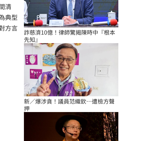
間清
為典型
對方言
詐慈濟10億！律師驚揭陳時中『根本
先知』
新／爆涉貪！議員范織欽…遭檢方聲
押