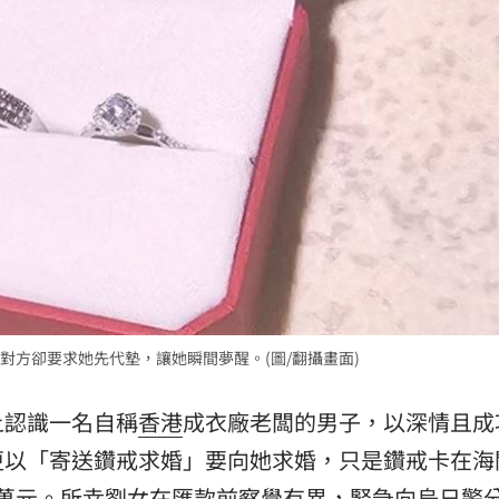
砲
10:51
功能」
10:47
回
10:46
場！
10:30
對方卻要求她先代墊，讓她瞬間夢醒。(圖/翻攝畫面)
熱潮
10:00
上認識一名自稱
香港
成衣廠老闆的男子，以深情且成
15
更以「寄送鑽戒求婚」要向她求婚，只是鑽戒卡在海
2 萬元。所幸劉女在匯款前察覺有異，緊急向烏日警