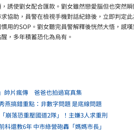
項，誘使劉女配合匯款。劉女雖然戀愛腦但也突然瞬
尋求協助，員警在檢視手機對話紀錄後，立即判定此
慣用的SOP。劉女聽完員警解釋後恍然大悟，感嘆
點醒，多年積蓄恐化為烏有。
」帥片瘋傳 爸爸也拍過寫真集
秀燕搞錯重點：非數字問題 是底線問題
山「崩落恐重壓國道2隊」！主嫌3人求重刑
前科還教6年 中市綠營砲轟「媽媽市長」