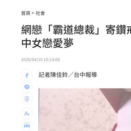
記憶體二哥重挫近5%！這4檔逆勢上漲
首頁
社會
轟藍營5人造謠政客 林楚茵：出來道歉
網戀「霸道總裁」寄鑽
父異母兄弟鬧翻…踢出戶籍害他沒報到
中女戀愛夢
獨／嘉盈嚮往台灣應援文化 香港跨海
全聯中元節最強折扣來了！萬家福買1送
2026/04/10 10:14:00
aespa攻蛋推城市行銷 台北6大活動曝
記者陳佳鈴／台中報導
iPhone 18 Pro出不了？傳因「缺這貨」
慈濟遭詐10.6億！醫「神比喻」眾一看
奇豔妝容惹炎上！泰女公務員霸氣回嗆
疫苗真相曝陳實中要求道歉 蔣萬安這