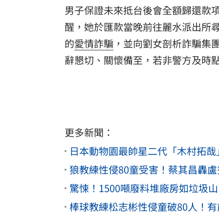
男子保證未來抵台後會全額歸還款
醒，她於匯款當晚前往麗水派出所
的
愛情詐騙
，並向劉女剖析詐騙集團
辭懇切、關懷備至，若非警方及時
更多新聞：
日本動物園最帥星二代「木村拓哉
狼教練性侵80童受害！蔡其昌轟盧
驚悚！1500噸廢料堆廠房如垃圾
棒球教練松志彬性侵童破80人！有