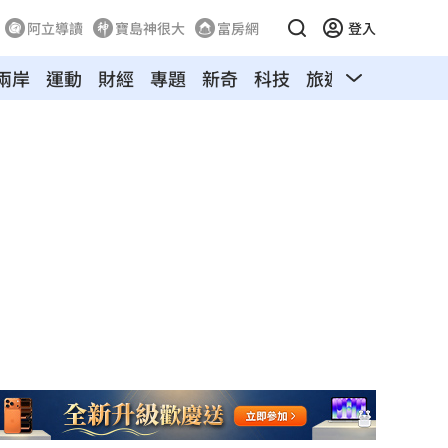
阿立導讀
寶島神很大
富房網
登入
兩岸
運動
財經
專題
新奇
科技
旅遊
汽車
寵物