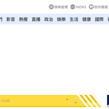
娛樂星聞
iNEWS
祝你健康
門
影音
熱搜
直播
政治
娛樂
生活
健康
國際
慘死
11:17
發聲
11:15
辣！
11:13
任
11:09
11:05
擊了
11:05