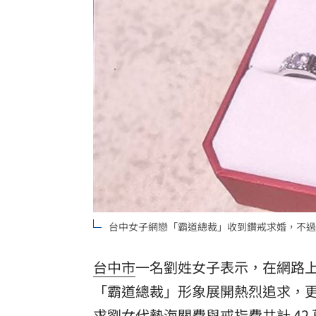
外野手接球相撞 深遠飛球彈出牆變2分
用戶注意！Gmail在2027年將「大砍3
獨／詐10億囤黃金爆增值3倍：可望全拿
台灣彩券開獎直播中
20:31
LIVE三立+24小時直播
15:27
三立iNEWS新聞台線上直播
18:00
「拍片人的多重宇宙」職涯論壇9/12登
台中女子網戀「霸道總裁」收到鑽戒求婚，不過
8國球員齊聚高雄 Formosa 7s掀足球
台中市
一名劉姓女子表示，在網路
理想混蛋號召粉絲跨海追星吃美食！
18:
「霸道總裁」形象展開熱烈追求，
求劉女代墊海關費與戒指費共計 4