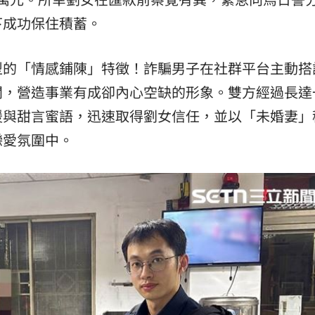
下成功保住積蓄。
型的「情感鋪陳」特徵！詐騙男子在社群平台主動搭
闆，營造事業有成卻內心空缺的形象。雙方經過長達
暖與甜言蜜語，迅速取得劉女信任，並以「未婚妻」
戀愛氛圍中。