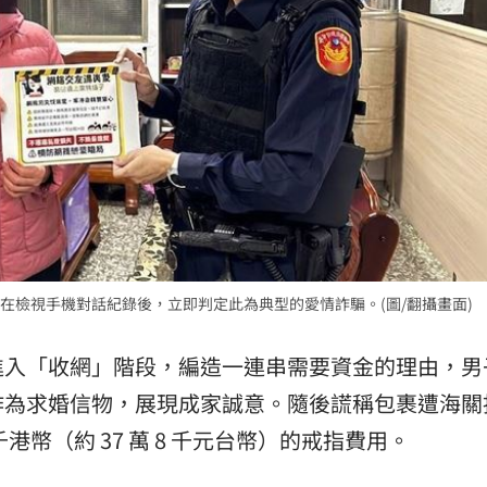
在檢視手機對話紀錄後，立即判定此為典型的愛情詐騙。(圖/翻攝畫面)
進入「收網」階段，編造一連串需要資金的理由，男
作為求婚信物，展現成家誠意。隨後謊稱包裹遭海關
港幣（約 37 萬 8 千元台幣）的戒指費用。