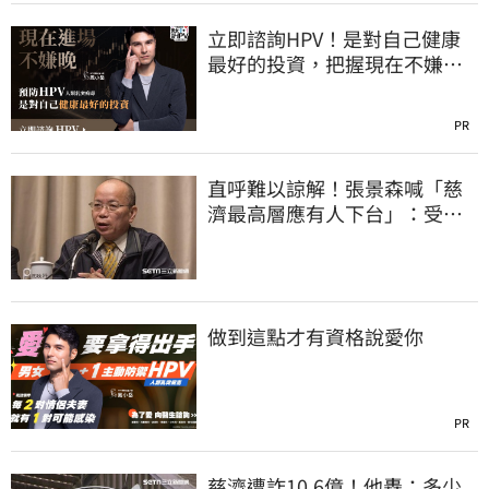
立即諮詢HPV！是對自己健康
最好的投資，把握現在不嫌
晚！
PR
直呼難以諒解！張景森喊「慈
濟最高層應有人下台」：受害
者是捐款的大眾
做到這點才有資格說愛你
PR
慈濟遭詐10.6億！他轟：多少