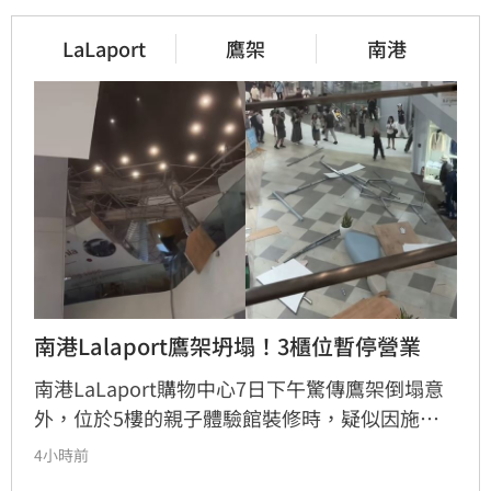
LaLaport
鷹架
南港
南港Lalaport鷹架坍塌！3櫃位暫停營業
南港LaLaport購物中心7日下午驚傳鷹架倒塌意
外，位於5樓的親子體驗館裝修時，疑似因施工
未固定妥當，導致鷹架與天花板崩落，現場粉塵
4小時前
瀰漫引發顧客驚慌。一名65歲婦人不幸遭砸傷，