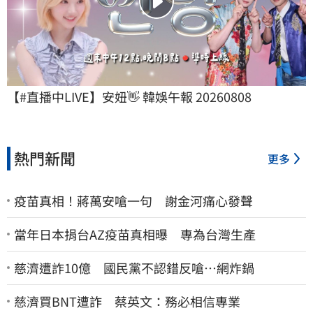
【#直播中LIVE】安妞👋 韓娛午報 20260808
熱門新聞
更多
疫苗真相！蔣萬安嗆一句 謝金河痛心發聲
當年日本捐台AZ疫苗真相曝 專為台灣生產
慈濟遭詐10億 國民黨不認錯反嗆⋯網炸鍋
慈濟買BNT遭詐 蔡英文：務必相信專業