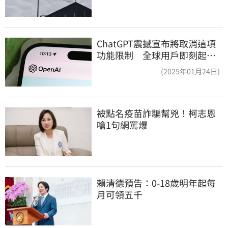
ChatGPT震撼宣布將取消這項
功能限制 全球用戶即刻起
「免費」用到飽
(2025年01月24日)
被點名疫苗詐騙幫兇！柯志恩
嗆1句網罵爆
賴清德預告：0-18歲明年起每
月可領五千