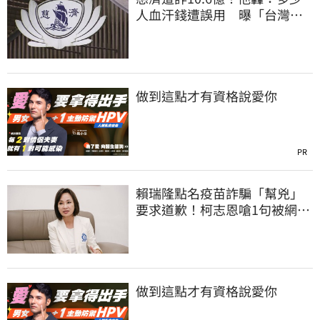
人血汗錢遭誤用 曝「台灣這
法律」過時百年
做到這點才有資格說愛你
PR
賴瑞隆點名疫苗詐騙「幫兇」
要求道歉！柯志恩嗆1句被網罵
爆
做到這點才有資格說愛你