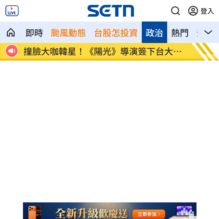
登入
即時
颱風動態
台股怎投資
政治
熱門
影音
應了
撞臉大咖韓星！《陽光》導演簽下台大正
台大3
妹
了