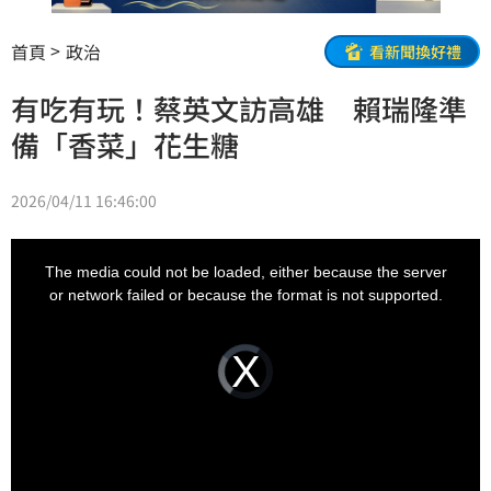
首頁
政治
看新聞換好禮
有吃有玩！蔡英文訪高雄 賴瑞隆準
備「香菜」花生糖
2026/04/11 16:46:00
This
is
a
The media could not be loaded, either because the server
modal
window.
or network failed or because the format is not supported.
Video
Player
is
loading.