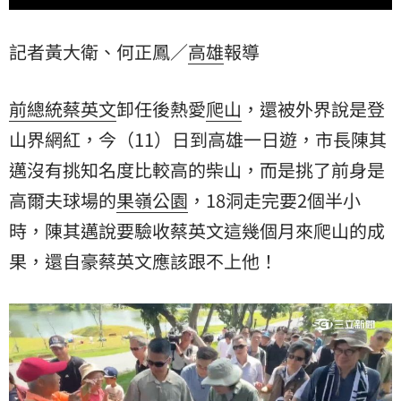
記者黃大衛、何正鳳／
高雄
報導
前總統
蔡英文
卸任後熱愛
爬山
，還被外界說是登
山界網紅，今（11）日到高雄一日遊，市長
陳其
邁
沒有挑知名度比較高的柴山，而是挑了前身是
高爾夫球場的
果嶺公園
，18洞走完要2個半小
時，陳其邁說要驗收蔡英文這幾個月來爬山的成
果，還自豪蔡英文應該跟不上他！