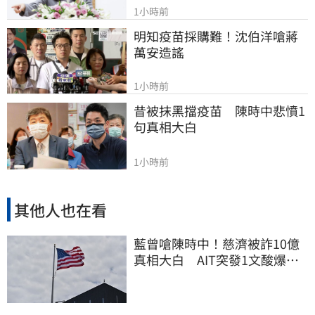
1小時前
明知疫苗採購難！沈伯洋嗆蔣
萬安造謠
1小時前
昔被抹黑擋疫苗　陳時中悲憤1
句真相大白
1小時前
其他人也在看
藍曾嗆陳時中！慈濟被詐10億
真相大白 AIT突發1文酸爆…
他笑：真的很會