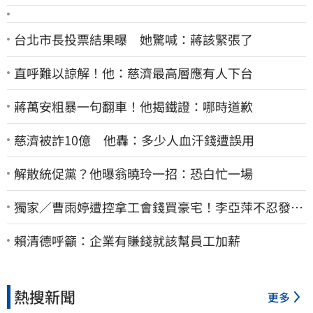
台北市長投票結果曝 她驚喊：蔣該緊張了
直呼難以諒解！他：慈濟最高層應有人下台
蔣萬安粗暴一句翻車！他揭鐵證：哪時道歉
慈濟被詐10億 他轟：多少人血汗錢遭誤用
解散統促黨？他曝翁曉玲一招：恐白忙一場
獨家／曹雨婷遭控拿工會錢買豪宅！李亞萍不忍發
聲：余天管工會都貼錢
賴清德呼籲：企業有賺錢就該幫員工加薪
熱搜新聞
更多