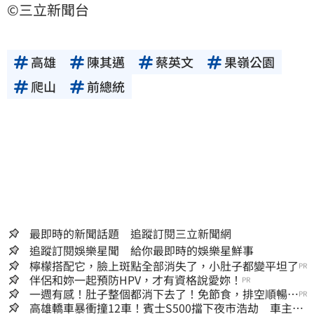
©三立新聞台
高雄
陳其邁
蔡英文
果嶺公園
爬山
前總統
最即時的新聞話題 追蹤訂閱三立新聞網
追蹤訂閱娛樂星聞 給你最即時的娛樂星鮮事
檸檬搭配它，臉上斑點全部消失了，小肚子都變平坦了
PR
伴侶和妳一起預防HPV，才有資格說愛妳！
PR
一週有感！肚子整個都消下去了！免節食，排空順暢就
PR
夠
高雄轎車暴衝撞12車！賓士S500擋下夜市浩劫 車主大