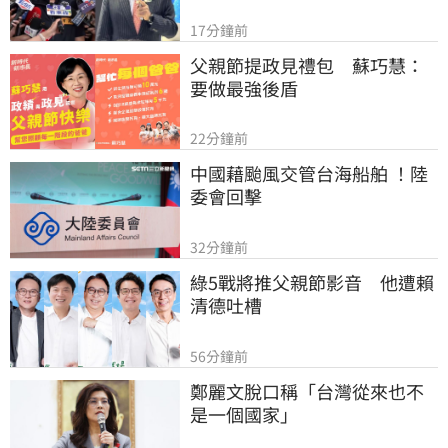
17分鐘前
父親節提政見禮包　蘇巧慧：
要做最強後盾
22分鐘前
中國藉颱風交管台海船舶 ！陸
委會回擊
32分鐘前
綠5戰將推父親節影音　他遭賴
清德吐槽
56分鐘前
鄭麗文脫口稱「台灣從來也不
是一個國家」