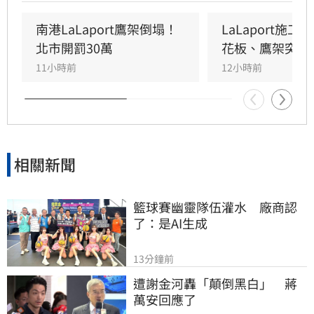
頭部紅腫送醫後意識清楚。受此影響，業者宣布
3樓部分櫃位暫停營業，其餘區域則維持正常運
南港LaLaport鷹架倒塌！
LaLaport施
作，目前相關單位正積極介入調查，以確保商場
北市開罰30萬
花板、鷹架突掉
消費安全。
11小時前
12小時前
相關新聞
籃球賽幽靈隊伍灌水　廠商認
了：是AI生成
13分鐘前
遭謝金河轟「顛倒黑白」　蔣
萬安回應了