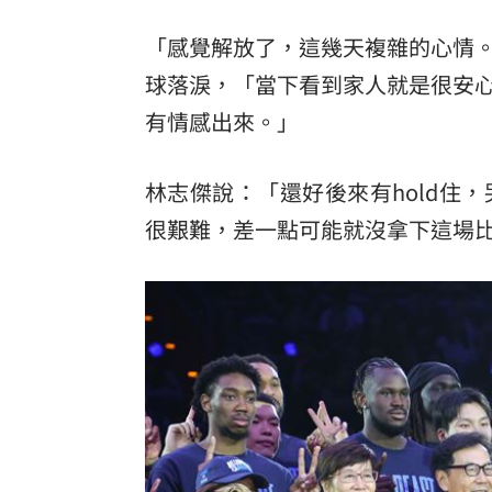
8國球員齊聚高雄 Formosa 7s掀足球
「感覺解放了，這幾天複雜的心情
球落淚，「當下看到家人就是很安
理想混蛋號召粉絲跨海追星吃美食！
18:
有情感出來。」
林志傑說：「還好後來有hold住
很艱難，差一點可能就沒拿下這場