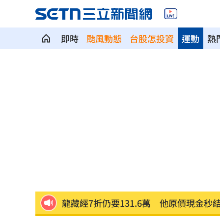
即時
颱風動態
台股怎投資
運動
熱
驚傳駭客猛攻華爾街 多家受害者已吐
公推孫散步遭撞亡 女慟:沒有爸爸的父親
台南大貨車、自小客事故 1名駕駛死亡
崔立于高雄開唱 台下讓他氣噗噗：隨
兄弟打線突破後勁 黃韋盛3打點率隊2
龍藏經7折仍要131.6萬 他原價現金秒