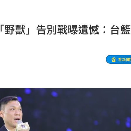
休
19:20
目標
19:18
 「野獸」告別戰曝遺憾：台
19:12
霸凌
19:08
19:03
看新聞
留情
19:03
股
19:03
火球
18:57
嗨翻
18:53
海警
18:52