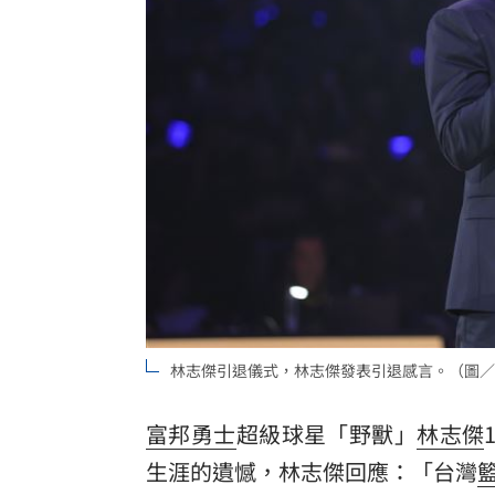
傅家接班人幕僚酒駕遭移送！公所火速
獅子座新月伴日蝕！12星座一週運勢出
桃猿二軍單場僅3投 副領隊曝下週可緩
颱風硬闖海邊！巨浪來1家4剩3 男童被
台灣彩券開獎直播中
20:31
LIVE三立+24小時直播
15:27
三立iNEWS新聞台線上直播
18:00
林志傑引退儀式，林志傑發表引退感言。（圖／
台彩父親節推新刮刮樂千萬頭獎超「爸
商場戰國來臨 台中「頂奢大道」逐漸
富邦
勇士
超級球星「野獸」
林志傑
生涯
的遺憾，林志傑回應：「台灣
「拍片人的多重宇宙」職涯論壇9/12登