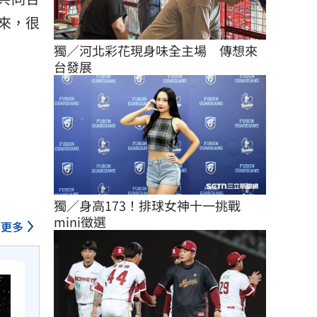
來，很
獨／河北彩花現身味全主場　傳想來
台發展
獨／身高173！排球女神十一挑戰
mini徵選
更多