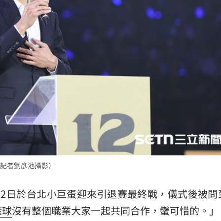
准辭
18:52
爐
18:45
解
18:45
捲走
18:39
記者劉彥池攝影）
」氣
12:00
成形
12日於台北小巨蛋迎來引退賽最終戰，儀式後被問
12:00
籃球
沒有整個職業大家一起共同合作，蠻可惜的。」
場！
10:30