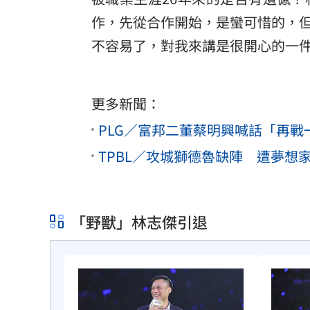
作，先從合作開始，是蠻可惜的，
不容易了，對我來講是很開心的一
更多新聞：
PLG／富邦二董蔡明興喊話「再
TPBL／攻城獅德魯缺陣 遭夢想家
「野獸」林志傑引退