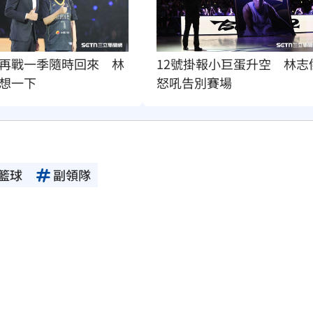
再戰一季隨時回來　林
12號掛報小巨蛋升空　林志
想一下
怒吼告別賽場
籃球
副領隊