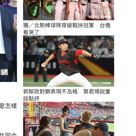
獨／北勢棒球隊穿破鞋拚冠軍　台僑
看哭了
郭郁政對獅表現不及格　葉君璋說重
話點評
是怎樣
共同合