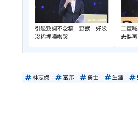
引退致詞不念稿　野獸：好險
二董喊
沒稀裡嘩啦哭
志傑再
林志傑
富邦
勇士
生涯