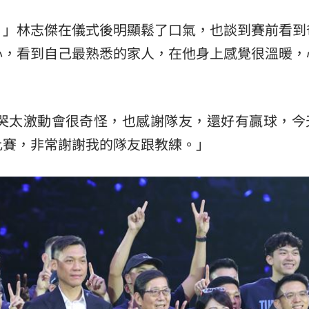
熱潮
10:00
。」林志傑在儀式後明顯鬆了口氣，也談到賽前看到
心，看到自己最熟悉的家人，在他身上感覺很溫暖，
15
，哭太激動會很奇怪，也感謝隊友，還好有贏球，今
比賽，非常謝謝我的隊友跟教練。」