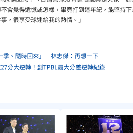
但不會覺得遺憾或怎樣，畢竟打到這年紀，能堅持下
件事，很享受球迷給我的熱情。」
戰一季、隨時回來」 林志傑：再想一下
27分大逆轉！創TPBL最大分差逆轉紀錄