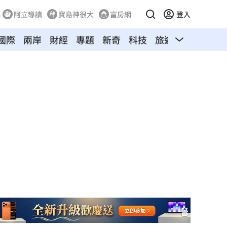
阿立導讀
寶島神很大
富房網
登入
國際
兩岸
財經
專題
新奇
科技
旅遊
汽車
寵物