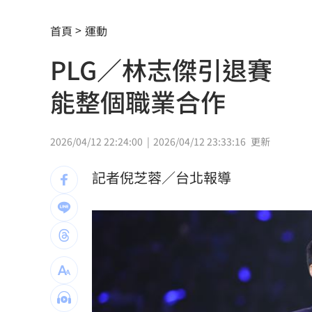
99歲婆婆「月花35萬」！66歲媳無法退
首頁
運動
外野僅是短暫快樂 餅總曝張皓崴終極
PLG／林志傑引退賽
想靠正二翻本？ 達人教戰槓反ETF心法
能整個職業合作
男同事追求不成跟騷偷拍 女師控校方
演習硬上路還無照！鳳山女慘收10萬單
2026/04/12 22:24:00
2026/04/12 23:33:16
更新
一軍不是來跑龍套 餅總對新人不手下
記者倪芝蓉／台北報導
靠2根鐵軌橫掃AI鏈 川湖財報衝上萬金
孫易磊登板2局2K無失分！ 飆156公里
直擊／NEWBEAT高雄首秀 震胸舞全場
颱風紫暴雨今晚開炸 估「這時」解除