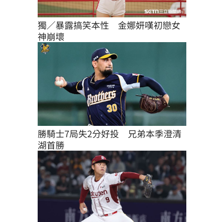
獨／暴露搞笑本性　金娜妍嘆初戀女
神崩壞
勝騎士7局失2分好投　兄弟本季澄清
湖首勝