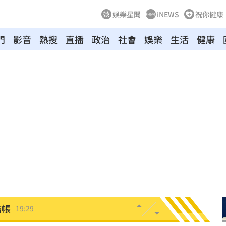
娛樂星聞
iNEWS
祝你健康
門
影音
熱搜
直播
政治
社會
娛樂
生活
健康
贖金
20:02
節
19:42
19:38
便啦
19:32
連勝
19:32
結帳
19:29